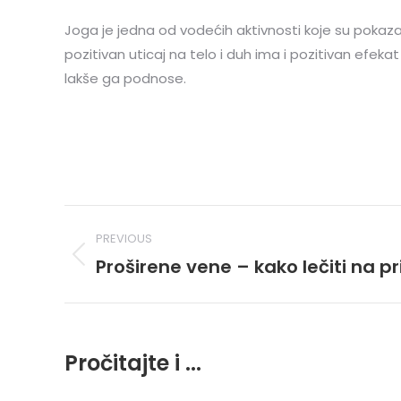
Joga je jedna od vodećih aktivnosti koje su pokazal
pozitivan uticaj na telo i duh ima i pozitivan efe
lakše ga podnose.
Post
PREVIOUS
navigation
Proširene vene – kako lečiti na p
Previous
post:
Pročitajte i ...