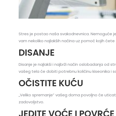
Stres je postao naša svakodnevnica. Nemoguće je i
vam nekoliko najlakših načina uz pomoć kojih ćete 
DISANJE
Disanje je najlakši i najbrži način oslobadanja od
vašeg tela će dobiti potrebnu količinu kiseonika i
OČISTITE KUĆU
„Veliko spremanje” vašeg doma povoljno će uticati 
zadovoljstvo.
JEDITE VOĆE I POVRĆE