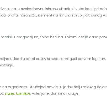
otiv stresa. U svakodnevnu ishranu ubacite i voće kao i prir
aća, oraha, narandža, klementina, limuna i druog citrusnog v
 vitamini B, magnezijum, folna kiselina. Tokom letnjih dana po
no uticati u borbi protiv stresa i omogući će vam lep san.
loženju.
 na organizam. Stručnjaci savetuju jednu šolju mlakog čaja sv
 od
nane
,
kamilice
, valerijane, đumbira i druge.