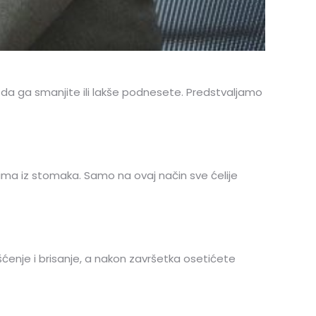
da ga smanjite ili lakše podnesete. Predstvaljamo
ćima iz stomaka. Samo na ovaj način sve ćelije
ćenje i brisanje, a nakon završetka osetićete