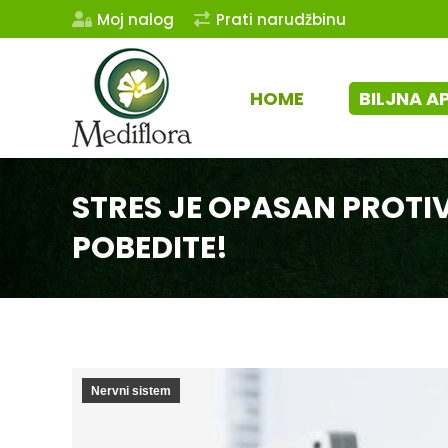
Moj nalog
Prati narudžbinu
HOME
BILJNA A
STRES JE OPASAN PROTI
POBEDITE!
Nervni sistem