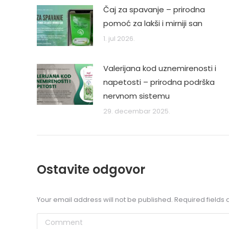
Čaj za spavanje – prirodna
pomoć za lakši i mirniji san
1. jul 2026.
Valerijana kod uznemirenosti i
napetosti – prirodna podrška
nervnom sistemu
29. decembar 2025.
Ostavite odgovor
Your email address will not be published. Required field
Comment