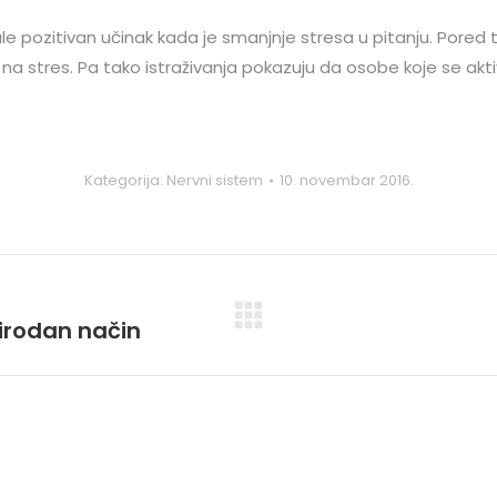
e pozitivan učinak kada je smanjnje stresa u pitanju. Pored t
kat na stres. Pa tako istraživanja pokazuju da osobe koje se 
Kategorija:
Nervni sistem
10. novembar 2016.
rirodan način
Next
post: