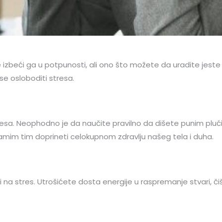
zbeći ga u potpunosti, ali ono što možete da uradite jeste 
se osloboditi stresa.
 stresa. Neophodno je da naučite pravilno da dišete punim plu
 samim tim doprineti celokupnom zdravlju našeg tela i duha.
na stres. Utrošićete dosta energije u raspremanje stvari, čiš