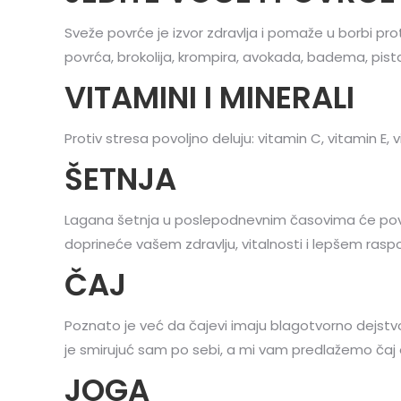
Sveže povrće je izvor zdravlja i pomaže u borbi pr
povrća, brokolija, krompira, avokada, badema, pist
VITAMINI I MINERALI
Protiv stresa povoljno deluju: vitamin C, vitamin E,
ŠETNJA
Lagana šetnja u poslepodnevnim časovima će povolj
doprineće vašem zdravlju, vitalnosti i lepšem raspo
ČAJ
Poznato je već da čajevi imaju blagotvorno dejstvo
je smirujuć sam po sebi, a mi vam predlažemo čaj
JOGA