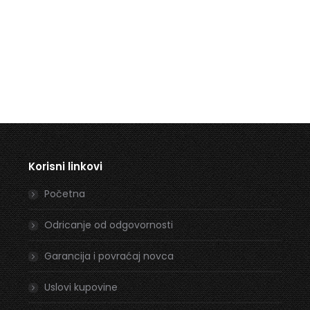
Korisni linkovi
Početna
Odricanje od odgovornosti
Garancija i povraćaj novca
Uslovi kupovine