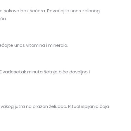
odne sokove bez šećera. Povećajte unos zelenog
oća.
većajte unos vitamina i minerala.
 Dvadesetak minuta šetnje biće dovoljno i
akog jutra na prazan želudac. Ritual ispijanja čaja