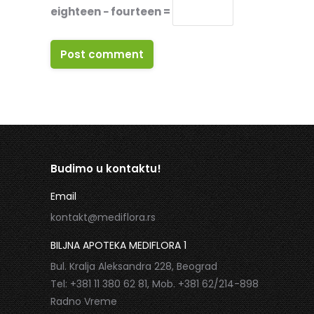
eighteen − fourteen =
Post comment
Budimo u kontaktu!
Email
kontakt@mediflora.rs
BILJNA APOTEKA MEDIFLORA 1
Bul. Kralja Aleksandra 228, Beograd
Tel: +381 11 380 62 81, Mob. +381 62/214-898
Radno Vreme