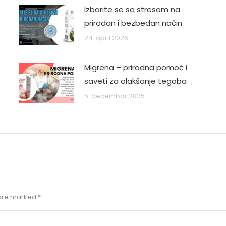
Izborite se sa stresom na
prirodan i bezbedan način
24. april 2026.
Migrena – prirodna pomoć i
saveti za olakšanje tegoba
5. decembar 2025.
s are marked
*