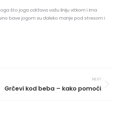
oga što joga održava vašu liniju vitkom i ima
aktivno bave jogom su daleko manje pod stresom i
NEXT
Grčevi kod beba – kako pomoći