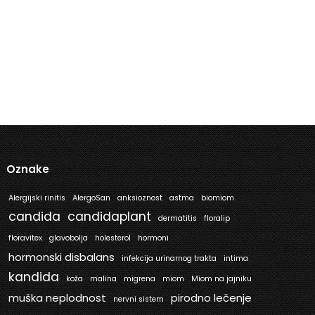
Oznake
Alergijski rinitis
AlergoSan
anksioznost
astma
biomiom
candida
candidaplant
dermatitis
floralip
floravitex
glavobolja
holesterol
hormoni
hormonski disbalans
infekcija urinarnog trakta
intima
kandida
koža
malina
migrena
miom
Miom na jajniku
muška neplodnost
pirodno lečenje
nervni sistem