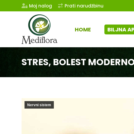
Moj nalog
Prati narudžbinu
HOME
BILJNA A
STRES, BOLEST MODERN
Nervni sistem