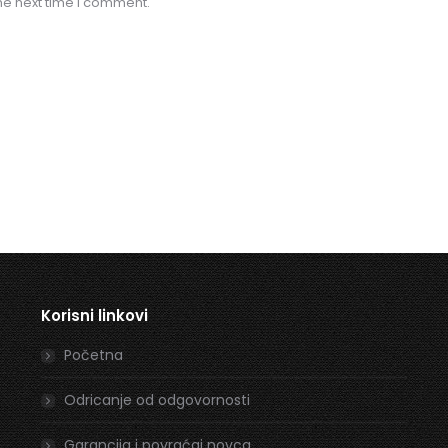
he next time I comment.
Korisni linkovi
Početna
Odricanje od odgovornosti
Garancija i povraćaj novca