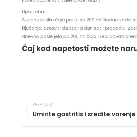
Koren odoljena ( Valerianae radix )
Upotreba:
Supenu kašiku čaja preliti sa 200 ml hladne vode, su
ključanja, ostaviti da stoji jedan sat i procediti. Zas
dnevno posle jela po 200 ml čaja. Deci davati prem
Čaj kod napetosti možete naru
Post
PREVIOUS
navigation
Umirite gastritis i sredite varenje
Previous
post: