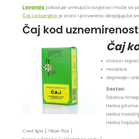
Lavanda
pokazuje umirujuća svojstva i može se pri
Čaj od kamilice
je staro i provereno okrepljujuće sr
Čaj kod uznemirenosti
Čaj k
stresa i napet
nesanice
depresije i an
Sastav:
Šišarice hmelja
Herba pitome 
Herba matičnj
Herba hajdučke
Cvet lipe ( Tiliae flos )