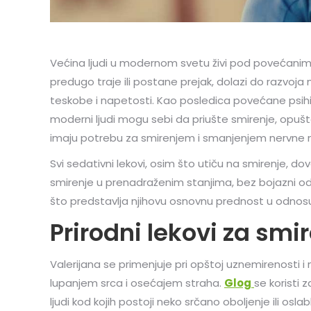
Većina ljudi u modernom svetu živi pod povećanim
predugo traje ili postane prejak, dolazi do razvoja
teskobe i napetosti. Kao posledica povećane psihičk
moderni ljudi mogu sebi da priušte smirenje, opuštan
imaju potrebu za smirenjem i smanjenjem nervne nap
Svi sedativni lekovi, osim što utiču na smirenje, do
smirenje u prenadraženim stanjima, bez bojazni od 
što predstavlja njihovu osnovnu prednost u odnos
Prirodni lekovi za smi
Valerijana se primenjuje pri opštoj uznemirenosti i
lupanjem srca i osećajem straha.
Glog
se koristi 
ljudi kod kojih postoji neko srčano oboljenje ili osla