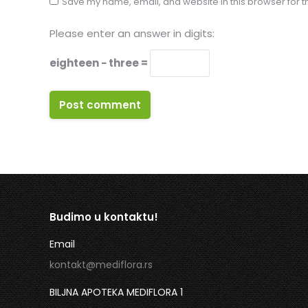
Save my name, email, and website in this browser for t
Please enter an answer in digits:
eighteen − three =
Post comment
Budimo u kontaktu!
Email
kontakt@mediflora.rs
BILJNA APOTEKA MEDIFLORA 1