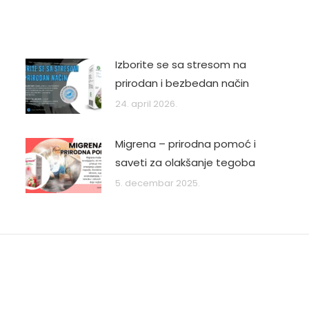
Izborite se sa stresom na
prirodan i bezbedan način
24. april 2026.
Migrena – prirodna pomoć i
saveti za olakšanje tegoba
5. decembar 2025.