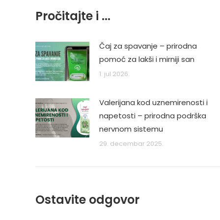
Pročitajte i ...
Čaj za spavanje – prirodna
pomoć za lakši i mirniji san
1. jul 2026.
Valerijana kod uznemirenosti i
napetosti – prirodna podrška
nervnom sistemu
29. decembar 2025.
Ostavite odgovor