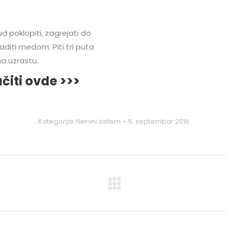
d poklopiti, zagrejati do
laditi medom. Piti tri puta
a uzrastu.
čiti ovde >>>
Kategorija:
Nervni sistem
5. septembar 2016.
Next
post: