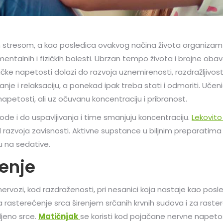
 stresom, a kao posledica ovakvog načina života organizam s
 mentalnih i fizičkih bolesti. Ubrzan tempo života i brojne ob
e napetosti dolazi do razvoja uznemirenosti, razdražljivosti 
je i relaksaciju, a ponekad ipak treba stati i odmoriti. Učenic
etosti, ali uz očuvanu koncentraciju i pribranost.
vode i do uspavljivanja i time smanjuju koncentraciju.
Lekovito 
razvoja zavisnosti. Aktivne supstance u biljnim preparatima 
u na sedative.
renje
 nervozi, kod razdraženosti, pri nesanici koja nastaje kao po
za rasterećenje srca širenjem srčanih krvnih sudova i za ras
bljeno srce.
Matičnjak
se koristi kod pojačane nervne napetos