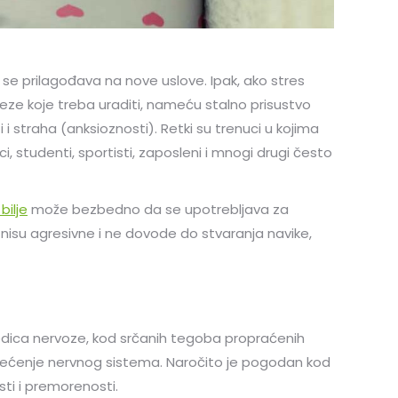
e prilagođava na nove uslove. Ipak, ako stres
aveze koje treba uraditi, nameću stalno prisustvo
i straha (anksioznosti). Retki su trenuci u kojima
i, studenti, sportisti, zaposleni i mnogi drugi često
bilje
može bezbedno da se upotrebljava za
nisu agresivne i ne dovode do stvaranja navike,
sledica nervoze, kod srčanih tegoba propraćenih
terećenje nervnog sistema. Naročito je pogodan kod
ti i premorenosti.