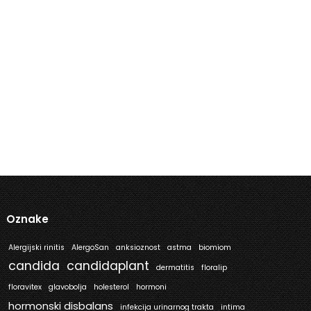
Oznake
Alergijski rinitis
AlergoSan
anksioznost
astma
biomiom
candida
candidaplant
dermatitis
floralip
floravitex
glavobolja
holesterol
hormoni
hormonski disbalans
infekcija urinarnog trakta
intima