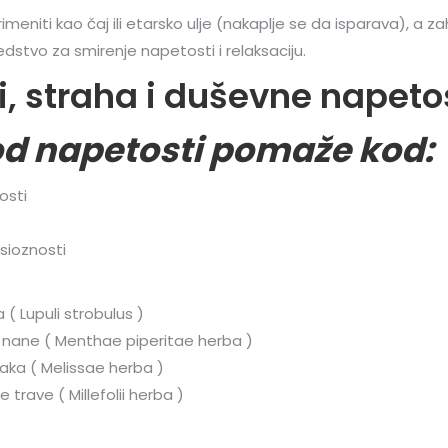
meniti kao čaj ili etarsko ulje (nakaplje se da isparava), a z
edstvo za smirenje napetosti i relaksaciju.
, straha i duševne napeto
od napetosti pomaže kod:
osti
ksioznosti
 ( Lupuli strobulus )
nane ( Menthae piperitae herba )
aka ( Melissae herba )
 trave ( Millefolii herba )