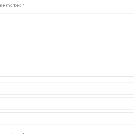
s are marked
*