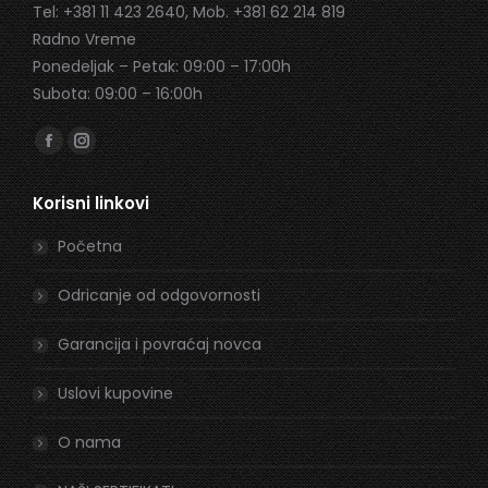
Tel: +381 11 423 2640, Mob. +381 62 214 819
Radno Vreme
Ponedeljak – Petak: 09:00 – 17:00h
Subota: 09:00 – 16:00h
Find us on:
Facebook
Instagram
page
page
Korisni linkovi
opens
opens
in
in
Početna
new
new
window
window
Odricanje od odgovornosti
Garancija i povraćaj novca
Uslovi kupovine
O nama