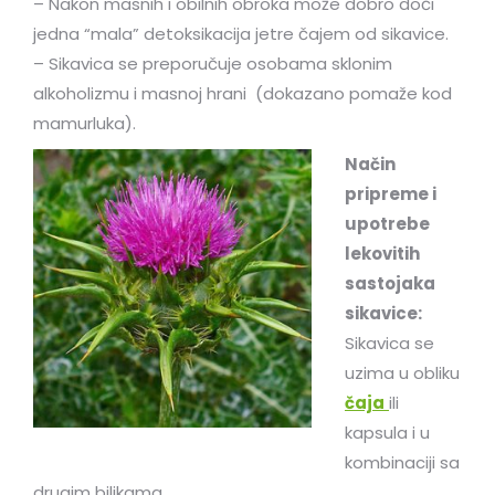
– Nakon masnih i obilnih obroka može dobro doći
jedna “mala” detoksikacija jetre čajem od sikavice.
– Sikavica se preporučuje osobama sklonim
alkoholizmu i masnoj hrani (dokazano pomaže kod
mamurluka).
Način
pripreme i
upotrebe
lekovitih
sastojaka
sikavice:
Sikavica se
uzima u obliku
čaja
ili
kapsula i u
kombinaciji sa
drugim biljkama.