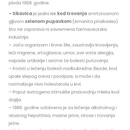
ploda 1968. godine.
– Sikavica
je jedini lek
kod trovanja
smrtonosnom
gljivom
zelenom pupavkom
(Amanita phalloides)
što ne osporava ni savremena farmaceutska
industrija.
– Jača organizam i krvne žile, zaustavlja krvavljenja,
leči migrene, vrtoglavice, umor, sve vrste alergija,
napade urtikarije i astme te bolesti putovanja.
– Koristi u lečenju bolesti nadbubrežne žlezde, kod
upale slepog creva i psorijaze, a može i da
normalizuje nivo holesterola u krvi.
– Poput estrogena stimuliše proizvodnju mleka kod
dojilja.
– 1986. godine odobrena je za lečenje alkoholnog i
virusnog hepatitisa, masne jetre, ciroze i trovanja
jetre.