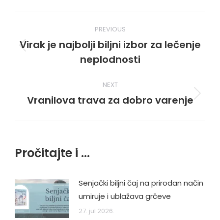
Post
PREVIOUS
navigation
Virak je najbolji biljni izbor za lečenje
Previous
neplodnosti
post:
NEXT
Vranilova trava za dobro varenje
Next
post:
Pročitajte i ...
Senjački biljni čaj na prirodan način
umiruje i ublažava grčeve
27. jul 2026.