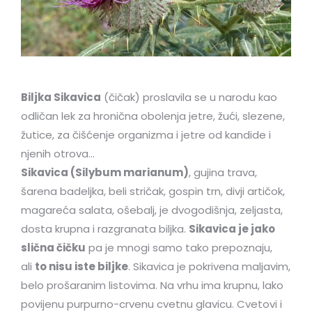
Biljka Sikavica
(čičak) proslavila se u narodu kao
odličan lek za hronična obolenja jetre, žući, slezene,
žutice, za čišćenje organizma i jetre od kandide i
njenih otrova…
Sikavica (Silybum marianum)
, gujina trava,
šarena badeljka, beli stričak, gospin trn, divji artičok,
magareća salata, ošebalj, je dvogodišnja, zeljasta,
dosta krupna i razgranata biljka.
Sikavica je jako
slična čičku
pa je mnogi samo tako prepoznaju,
ali
to nisu iste biljke
. Sikavica je pokrivena maljavim,
belo prošaranim listovima. Na vrhu ima krupnu, lako
povijenu purpurno-crvenu cvetnu glavicu. Cvetovi i