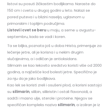
listovi su posuti žičkastim bodljikama. Naraste do
150 cm i cveta u drugoj godini u leto. Nalazi se
pored puteva i u blizini naselja, uglavnom u
primorskim i toplijim područjima.
Listovi i cvet se beru
u maju, a seme u avgustu-
septembru, kada se vadi i koren.
Ta se biljka, poznata još u doba Hrista, primenjuje za
lečenje jetre, ali je korisna i u nekim drugim
slučajevima, a i odličan je antioksidans.
Silimarin se kao lekovito sredstvo koristi više od 2000
godina, a najčešće kod bolesti jetre. Specifično je
za nju da je jako bodljikava.
Kao lek se koristi zreli i osušeni plod, a korisni sastojci
su
silimarin
, silibin, silikristin i ostali flavonoidi, a
sadrži i masno ulje, sterole i proteine. Njegov se
specifičan kompleks naziva
silimarin
, a izoliran je iz