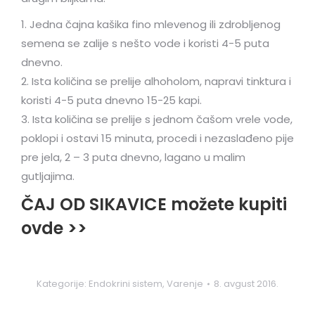
1. Jedna čajna kašika fino mlevenog ili zdrobljenog
semena se zalije s nešto vode i koristi 4-5 puta
dnevno.
2. Ista količina se prelije alhoholom, napravi tinktura i
koristi 4-5 puta dnevno 15-25 kapi.
3. Ista količina se prelije s jednom čašom vrele vode,
poklopi i ostavi 15 minuta, procedi i nezaslađeno pije
pre jela, 2 – 3 puta dnevno, lagano u malim
gutljajima.
ČAJ OD SIKAVICE možete kupiti
ovde >>
Kategorije:
Endokrini sistem
,
Varenje
8. avgust 2016.