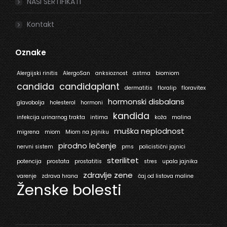
NAŠI SERTIFIKATI
Kontakt
Oznake
Alergijski rinitis
AlergoSan
anksioznost
astma
biomiom
candida
candidaplant
dermatitis
floralip
floravitex
hormonski disbalans
glavobolja
holesterol
hormoni
kandida
infekcija urinarnog trakta
intima
koža
malina
muška neplodnost
migrena
miom
Miom na jajniku
pirodno lečenje
nervni sistem
pms
policistični jajnici
sterilitet
potencija
prostata
prostatitis
stres
upala jajnika
zdravlje zene
varenje
zdrava hrana
čaj od listova maline
Ženske bolesti