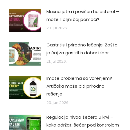
Masna jetra i povišen holesterol –
može li biljni čaj pomoći?
23. jul 2026.
Gastritis i prirodno lečenje: Zašto
je čaj za gastritis dobar izbor
21. jul 2026.
Imate problema sa varenjem?
Artičoka može biti prirodno
rešenje
23. jun 2026.
Regulacija nivoa šećera u krvi –
kako održati šećer pod kontrolom