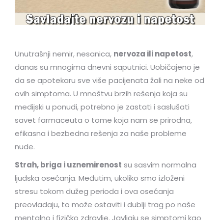
Unutrašnji nemir, nesanica,
nervoza ili napetost
,
danas su mnogima dnevni saputnici. Uobičajeno je
da se apotekaru sve više pacijenata žali na neke od
ovih simptoma. U mnoštvu brzih rešenja koja su
medijski u ponudi, potrebno je zastati i saslušati
savet farmaceuta o tome koja nam se prirodna,
efikasna i bezbedna rešenja za naše probleme
nude.
Strah, briga i uznemirenost
su sasvim normalna
ljudska osećanja. Međutim, ukoliko smo izloženi
stresu tokom dužeg perioda i ova osećanja
preovladaju, to može ostaviti i dublji trag po naše
mentalno i fizičko zdravlje. Javljaju se simptomi kao