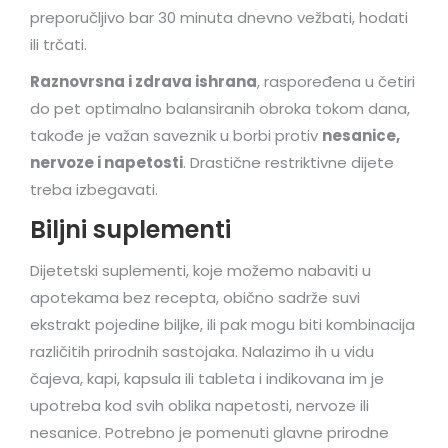
preporučljivo bar 30 minuta dnevno vežbati, hodati
ili trčati.
Raznovrsna i zdrava ishrana
, raspoređena u četiri
do pet optimalno balansiranih obroka tokom dana,
takođe je važan saveznik u borbi protiv
nesanice,
nervoze i napetosti
. Drastične restriktivne dijete
treba izbegavati.
Biljni suplementi
Dijetetski suplementi, koje možemo nabaviti u
apotekama bez recepta, obično sadrže suvi
ekstrakt pojedine biljke, ili pak mogu biti kombinacija
različitih prirodnih sastojaka. Nalazimo ih u vidu
čajeva, kapi, kapsula ili tableta i indikovana im je
upotreba kod svih oblika napetosti, nervoze ili
nesanice. Potrebno je pomenuti glavne prirodne