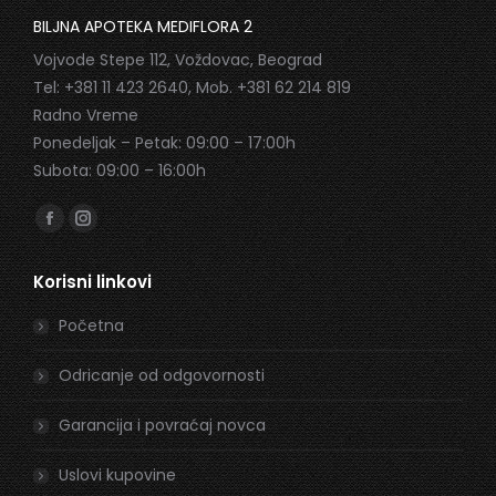
BILJNA APOTEKA MEDIFLORA 2
Vojvode Stepe 112, Voždovac, Beograd
Tel: +381 11 423 2640, Mob. +381 62 214 819
Radno Vreme
Ponedeljak – Petak: 09:00 – 17:00h
Subota: 09:00 – 16:00h
Find us on:
Facebook
Instagram
page
page
Korisni linkovi
opens
opens
in
in
Početna
new
new
window
window
Odricanje od odgovornosti
Garancija i povraćaj novca
Uslovi kupovine