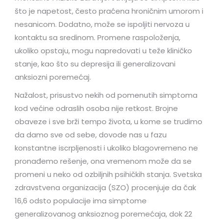
što je napetost, često praćena hroničnim umorom i
nesanicom. Dodatno, može se ispoljiti nervoza u
kontaktu sa sredinom. Promene raspoloženja,
ukoliko opstaju, mogu napredovati u teže kliničko
stanje, kao što su depresija ili generalizovani
anksiozni poremećaj.
Nažalost, prisustvo nekih od pomenutih simptoma
kod većine odraslih osoba nije retkost. Brojne
obaveze i sve brži tempo života, u kome se trudimo
da damo sve od sebe, dovode nas u fazu
konstantne iscrpljenosti i ukoliko blagovremeno ne
pronađemo rešenje, ona vremenom može da se
promeni u neko od ozbiljnih psihičkih stanja. Svetska
zdravstvena organizacija (SZO) procenjuje da čak
16,6 odsto populacije ima simptome
generalizovanog anksioznog poremećaja, dok 22