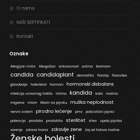
O nama
NAŠI SERTIFIKATI
Kontakt
Oznake
Alergijski rinitis
AlergoSan
anksioznost
astma
biomiom
candida
candidaplant
dermatitis
floralip
floravitex
hormonski disbalans
glavobolja
holesterol
hormoni
kandida
infekcija urinarnog trakta
intima
koža
malina
muška neplodnost
migrena
miom
Miom na jajniku
pirodno lečenje
nervni sistem
pms
policistični jajnici
sterilitet
potencija
prostata
prostatitis
stres
upala jajnika
zdravlje zene
varenje
zdrava hrana
čaj od listova maline
Ženske bolesti