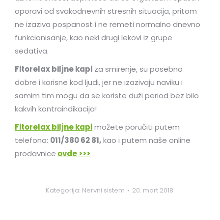
oporavi od svakodnevnih stresnih situacija, pritom
ne izaziva pospanost i ne remeti normalno dnevno
funkcionisanje, kao neki drugi lekovi iz grupe
sedativa.
Fitorelax biljne kapi
za smirenje, su posebno
dobre i korisne kod ljudi, jer ne izazivaju naviku i
samim tim mogu da se koriste duži period bez bilo
kakvih kontraindikacija!
Fitorelax biljne kapi
možete poručiti putem
telefona:
011/380 62 81,
kao i putem naše online
prodavnice
ovde >>>
Kategorija:
Nervni sistem
20. mart 2018.