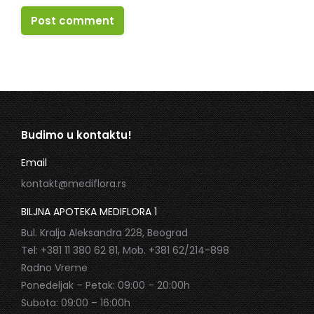
Post comment
Budimo u kontaktu!
Email
kontakt@mediflora.rs
BILJNA APOTEKA MEDIFLORA 1
Bul. Kralja Aleksandra 228, Beograd
Tel: +381 11 380 62 81, Mob. +381 62/214-898
Radno Vreme
Ponedeljak – Petak: 09:00 – 20:00h
Subota: 09:00 – 16:00h