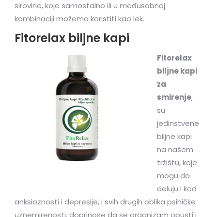
sirovine, koje samostalno ili u međusobnoj
kombinaciji možemo koristiti kao lek.
Fitorelax biljne kapi
Fitorelax
biljne kapi
za
smirenje
,
su
jedinstvene
biljne kapi
na našem
tržištu, koje
mogu da
deluju i kod
anksioznosti i depresije, i svih drugih oblika psihičke
uznemirenosti, doprinose da se organizam opusti i