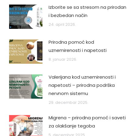
Izborite se sa stresom na prirodan
i bezbedan način
24. april 2026.
Prirodna pomoć kod
uznemirenosti i napetosti
8. januar 2026.
Valerijana kod uznemirenosti i
napetosti – prirodna podrška
nervnom sistemu
29. decembar 2025.
Migrena – prirodna pomoć i saveti
za olakšanje tegoba
5. decembar 2025.