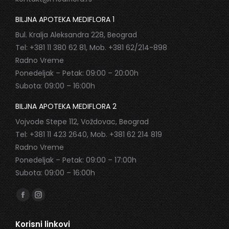
BILJNA APOTEKA MEDIFLORA 1
Bul. Kralja Aleksandra 228, Beograd
Tel: +381 11 380 62 81, Mob. +381 62/214-898
Radno Vreme
Ponedeljak – Petak: 09:00 – 20:00h
Subota: 09:00 – 16:00h
BILJNA APOTEKA MEDIFLORA 2
Vojvode Stepe 112, Voždovac, Beograd
Tel: +381 11 423 2640, Mob. +381 62 214 819
Radno Vreme
Ponedeljak – Petak: 09:00 – 17:00h
Subota: 09:00 – 16:00h
Find us on:
Facebook
Instagram
page
page
Korisni linkovi
opens
opens