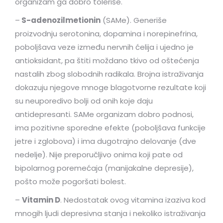
organizam ga dobro toleriše.
–
S-adenozilmetionin
(SAMe). Generiše
proizvodnju serotonina, dopamina i norepinefrina,
poboljšava veze između nervnih ćelija i ujedno je
antioksidant, pa štiti moždano tkivo od oštećenja
nastalih zbog slobodnih radikala. Brojna istraživanja
dokazuju njegove mnoge blagotvorne rezultate koji
su neuporedivo bolji od onih koje daju
antidepresanti. SAMe organizam dobro podnosi,
ima pozitivne sporedne efekte (poboljšava funkcije
jetre i zglobova) i ima dugotrajno delovanje (dve
nedelje). Nije preporučljivo onima koji pate od
bipolarnog poremećaja (manijakalne depresije),
pošto može pogoršati bolest.
–
Vitamin D
. Nedostatak ovog vitamina izaziva kod
mnogih ljudi depresivna stanja i nekoliko istraživanja