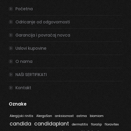
in
in
Početna
new
new
window
window
Odricanje od odgovornosti
Garancija i povraćaj novca
Uslovi kupovine
O nama
NAŠI SERTIFIKATI
Kontakt
Oznake
Alergijski rinitis
AlergoSan
anksioznost
astma
biomiom
candida
candidaplant
dermatitis
floralip
floravitex