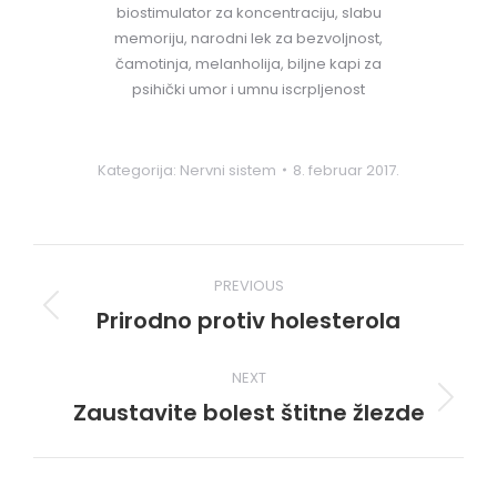
biostimulator za koncentraciju, slabu
memoriju, narodni lek za bezvoljnost,
čamotinja, melanholija, biljne kapi za
psihički umor i umnu iscrpljenost
Kategorija:
Nervni sistem
8. februar 2017.
Post
PREVIOUS
navigation
Prirodno protiv holesterola
Previous
post:
NEXT
Zaustavite bolest štitne žlezde
Next
post: