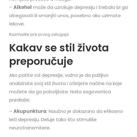
–
Alkohol
može da uzrokuje depresiju i trebalo bi ga
izbegavati ili smanjiti unos, posebno ako uzimate
lekove.
Razmislite pre prvog zalogaja
Kakav se stil života
preporučuje
Ako patite od depresije, važno je da pažljivo
analizirate svoj stil života i otkrijete načine na koje
možete da ga poboljšate. Naša sagovornica
predlaže:
–
Akupunktura
. Naučno je dokazano da efikasno
leči depresiju. Deluje tako što stimuliše
neurotransmitere.