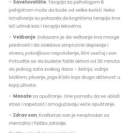
–
Savetovalište
. Terapija sa psihologom ili
psihijatrom može da bude od velike koristi. Neka
istraživanja su pokazala da kognitivna terapija ima
isti učinak kao i terapija lekovima.
–
Vežbanje
. Dokazano je da vežbanje ima mnoge
prednosti i da olakšava simptome depresije i
stresa, poboljšava raspoloženje, lični osećaj i san.
Potrudite se da budete fizički aktivni od 30 minuta
do jednog sata svakog dana – šetnja, vožnja
biciklom, plivanje, joga ili bilo koja druga aktivnost u
kojoj uživate.
–
Masaže
za opuštanje. One pomažu da se ublaži
stres i napetost i omogućavaju veće opuštanje.
–
Zdrav san
. Kvalitetan san je neophodan za
mentalno i fizičko zdravlje.