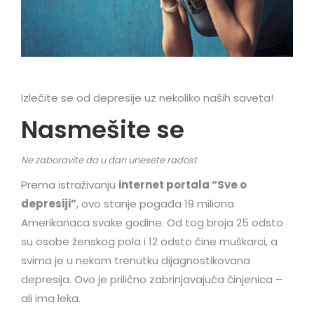
Izlečite se od depresije uz nekoliko naših saveta!
Nasmešite se
Ne zaboravite da u dan unesete radost
Prema istraživanju
internet portala “Sve o
depresiji”
, ovo stanje pogađa 19 miliona
Amerikanaca svake godine. Od tog broja 25 odsto
su osobe ženskog pola i 12 odsto čine muškarci, a
svima je u nekom trenutku dijagnostikovana
depresija. Ovo je prilično zabrinjavajuća činjenica –
ali ima leka.