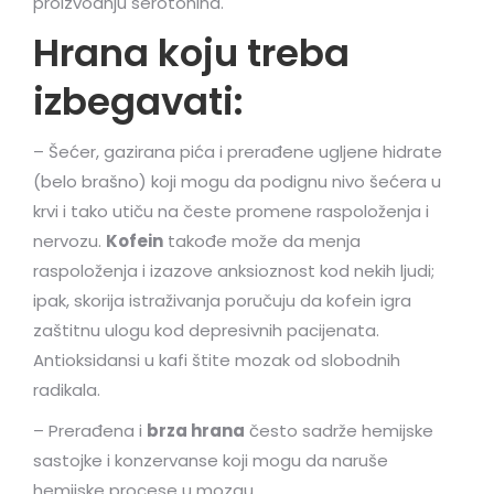
proizvodnju serotonina.
Hrana koju treba
izbegavati:
– Šećer, gazirana pića i prerađene ugljene hidrate
(belo brašno) koji mogu da podignu nivo šećera u
krvi i tako utiču na česte promene raspoloženja i
nervozu.
Kofein
takođe može da menja
raspoloženja i izazove anksioznost kod nekih ljudi;
ipak, skorija istraživanja poručuju da kofein igra
zaštitnu ulogu kod depresivnih pacijenata.
Antioksidansi u kafi štite mozak od slobodnih
radikala.
– Prerađena i
brza hrana
često sadrže hemijske
sastojke i konzervanse koji mogu da naruše
hemijske procese u mozgu.