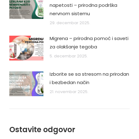
napetosti – prirodna podrška
nervnom sistemu
29. decembar 2025.
Migrena – prirodna pomoć i saveti
za olakšanje tegoba
5. decembar 2025.
Izborite se sa stresom na prirodan
i bezbedan način
21. novembar 2025.
Ostavite odgovor