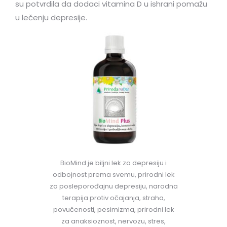
su potvrdila da dodaci vitamina D u ishrani pomažu
u lečenju depresije.
BioMind je biljni lek za depresiju i
odbojnost prema svemu, prirodni lek
za posleporođajnu depresiju, narodna
terapija protiv očajanja, straha,
povučenosti, pesimizma, prirodni lek
za anaksioznost, nervozu, stres,