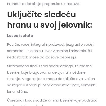
Pronađite detaljnije preporuke u nastavku.
Uključite sledeću
hranu u svoj jelovnik:
Losos i salata
Povrće, voće, integralni proizvodi, jezgrasto voće i
semenke – sjajan su izvor vitamina i minerala, čiji
nedostatak može da izazove depresiju.
Slatkovodna riba u sebi sadrži omega-tri masne
kiseline, koje blagotvorno deluju na moždane
funkcije. Vegetarijanci mogu da uključe ovaj važan
sastojak u ishrani putem orašastog voća, semenki
lana i slično.
Ćuretina i losos sadrže amino kiseline koje podstiču