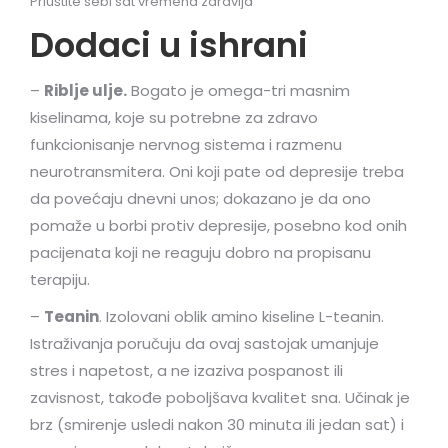
Priuštite sebi sat vremena zdravlja
Dodaci u ishrani
–
Riblje ulje.
Bogato je omega-tri masnim
kiselinama, koje su potrebne za zdravo
funkcionisanje nervnog sistema i razmenu
neurotransmitera. Oni koji pate od depresije treba
da povećaju dnevni unos; dokazano je da ono
pomaže u borbi protiv depresije, posebno kod onih
pacijenata koji ne reaguju dobro na propisanu
terapiju.
–
Teanin
. Izolovani oblik amino kiseline L-teanin.
Istraživanja poručuju da ovaj sastojak umanjuje
stres i napetost, a ne izaziva pospanost ili
zavisnost, takođe poboljšava kvalitet sna. Učinak je
brz (smirenje usledi nakon 30 minuta ili jedan sat) i