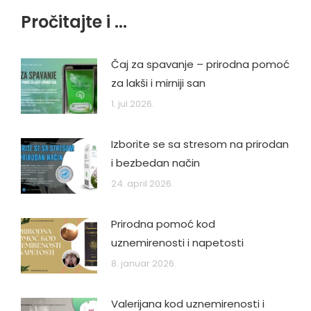
Pročitajte i ...
Čaj za spavanje – prirodna pomoć
za lakši i mirniji san
1. jul 2026.
Izborite se sa stresom na prirodan
i bezbedan način
24. april 2026.
Prirodna pomoć kod
uznemirenosti i napetosti
8. januar 2026.
Valerijana kod uznemirenosti i