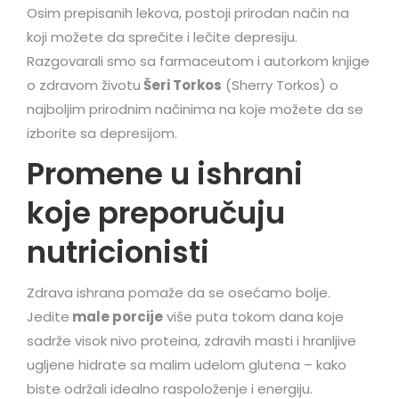
Osim prepisanih lekova, postoji prirodan način na
koji možete da sprečite i lečite depresiju.
Razgovarali smo sa farmaceutom i autorkom knjige
o zdravom životu
Šeri Torkos
(Sherry Torkos) o
najboljim prirodnim načinima na koje možete da se
izborite sa depresijom.
Promene u ishrani
koje preporučuju
nutricionisti
Zdrava ishrana pomaže da se osećamo bolje.
Jedite
male porcije
više puta tokom dana koje
sadrže visok nivo proteina, zdravih masti i hranljive
ugljene hidrate sa malim udelom glutena – kako
biste održali idealno raspoloženje i energiju.