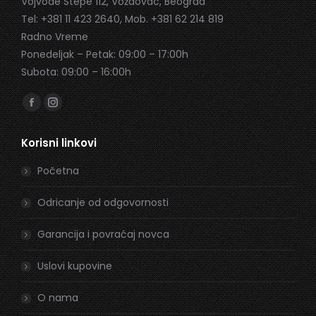
Vojvode Stepe 112, Voždovac, Beograd
Tel: +381 11 423 2640, Mob. +381 62 214 819
Radno Vreme
Ponedeljak – Petak: 09:00 – 17:00h
Subota: 09:00 – 16:00h
Find us on:
Facebook
Instagram
page
page
Korisni linkovi
opens
opens
in
in
Početna
new
new
window
window
Odricanje od odgovornosti
Garancija i povraćaj novca
Uslovi kupovine
O nama