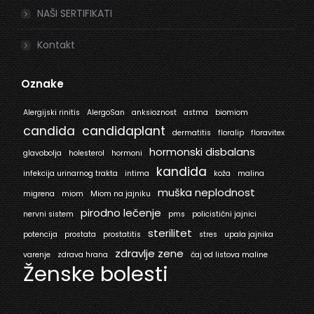
NAŠI SERTIFIKATI
Kontakt
Oznake
Alergijski rinitis
AlergoSan
anksioznost
astma
biomiom
candida
candidaplant
dermatitis
floralip
floravitex
hormonski disbalans
glavobolja
holesterol
hormoni
kandida
infekcija urinarnog trakta
intima
koža
malina
muška neplodnost
migrena
miom
Miom na jajniku
pirodno lečenje
nervni sistem
pms
policistični jajnici
sterilitet
potencija
prostata
prostatitis
stres
upala jajnika
zdravlje zene
varenje
zdrava hrana
čaj od listova maline
Ženske bolesti