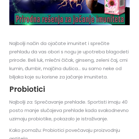
Najbolji način da ojačate imunitet i sprečite
prehladu da vas obori s nogu je upotreba blagodeti
prirode. Beli luk, mlečni čičak, ginseng, zeleni čaj, crni
kumin, đumbir, majčina dušica… su samo neke od
biljaka koje su korisne za jačanje imuniteta.
Probiotici
Najbolji za: Sprečavanje prehlade. Sportisti imaju 40
posto manje slučajeva prehlade kada svakodnevno
uzimaju probiotike, pokazalo je istraživanje.
Kako pomažu: Probiotici povećavaju proizvodnju
antitela.