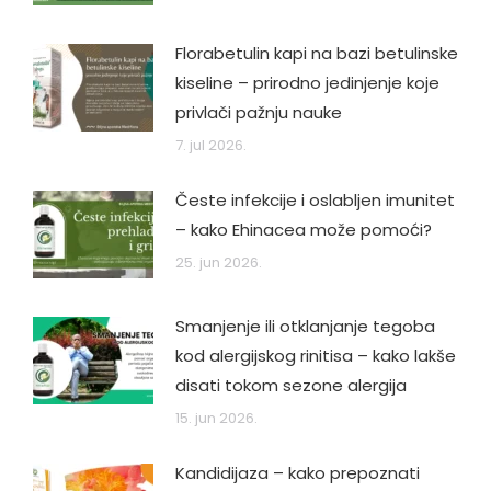
Florabetulin kapi na bazi betulinske
kiseline – prirodno jedinjenje koje
privlači pažnju nauke
7. jul 2026.
Česte infekcije i oslabljen imunitet
– kako Ehinacea može pomoći?
25. jun 2026.
Smanjenje ili otklanjanje tegoba
kod alergijskog rinitisa – kako lakše
disati tokom sezone alergija
15. jun 2026.
Kandidijaza – kako prepoznati