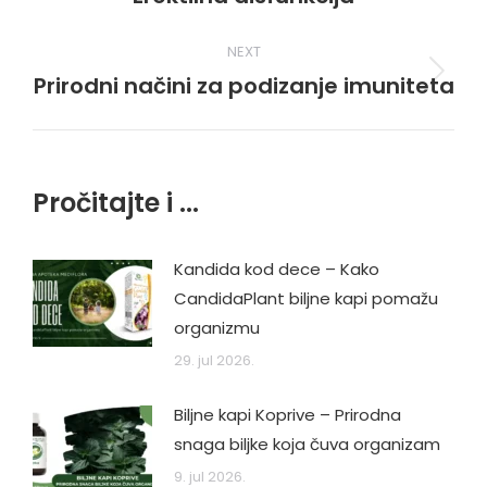
post:
NEXT
Prirodni načini za podizanje imuniteta
Next
post:
Pročitajte i ...
Kandida kod dece – Kako
CandidaPlant biljne kapi pomažu
organizmu
29. jul 2026.
Biljne kapi Koprive – Prirodna
snaga biljke koja čuva organizam
9. jul 2026.