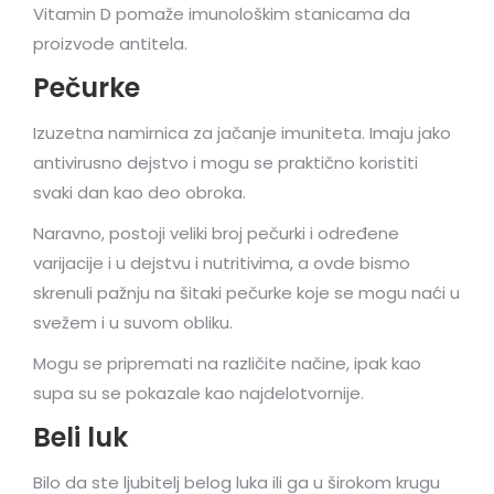
Vitamin D pomaže imunološkim stanicama da
proizvode antitela.
Pečurke
Izuzetna namirnica za jačanje imuniteta. Imaju jako
antivirusno dejstvo i mogu se praktično koristiti
svaki dan kao deo obroka.
Naravno, postoji veliki broj pečurki i određene
varijacije i u dejstvu i nutritivima, a ovde bismo
skrenuli pažnju na šitaki pečurke koje se mogu naći u
svežem i u suvom obliku.
Mogu se pripremati na različite načine, ipak kao
supa su se pokazale kao najdelotvornije.
Beli luk
Bilo da ste ljubitelj belog luka ili ga u širokom krugu