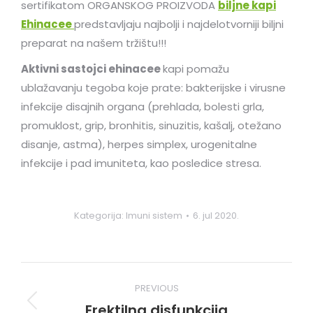
sertifikatom ORGANSKOG PROIZVODA
biljne kapi
Ehinacee
predstavljaju najbolji i najdelotvorniji biljni
preparat na našem tržištu!!!
Aktivni sastojci ehinacee
kapi pomažu
ublažavanju tegoba koje prate: bakterijske i virusne
infekcije disajnih organa (prehlada, bolesti grla,
promuklost, grip, bronhitis, sinuzitis, kašalj, otežano
disanje, astma), herpes simplex, urogenitalne
infekcije i pad imuniteta, kao posledice stresa.
Kategorija:
Imuni sistem
6. jul 2020.
Post
PREVIOUS
navigation
Erektilna disfunkcija
Previous