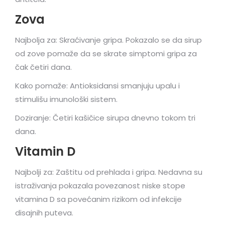
Zova
Najbolja za: Skraćivanje gripa. Pokazalo se da sirup
od zove pomaže da se skrate simptomi gripa za
čak četiri dana.
Kako pomaže: Antioksidansi smanjuju upalu i
stimulišu imunološki sistem.
Doziranje: Četiri kašičice sirupa dnevno tokom tri
dana.
Vitamin D
Najbolji za: Zaštitu od prehlada i gripa. Nedavna su
istraživanja pokazala povezanost niske stope
vitamina D sa povećanim rizikom od infekcije
disajnih puteva.