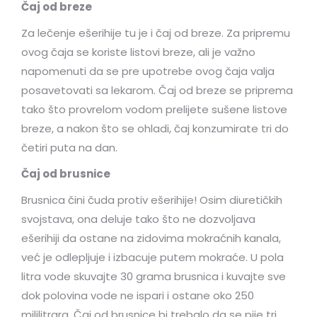
Čaj od breze
Za lečenje ešerihije tu je i čaj od breze. Za pripremu
ovog čaja se koriste listovi breze, ali je važno
napomenuti da se pre upotrebe ovog čaja valja
posavetovati sa lekarom. Čaj od breze se priprema
tako što provrelom vodom prelijete sušene listove
breze, a nakon što se ohladi, čaj konzumirate tri do
četiri puta na dan.
Čaj od brusnice
Brusnica čini čuda protiv ešerihije! Osim diuretičkih
svojstava, ona deluje tako što ne dozvoljava
ešerihiji da ostane na zidovima mokraćnih kanala,
već je odlepljuje i izbacuje putem mokraće. U pola
litra vode skuvajte 30 grama brusnica i kuvajte sve
dok polovina vode ne ispari i ostane oko 250
mililitrara. Čaj od brusnice bi trebalo da se pije tri