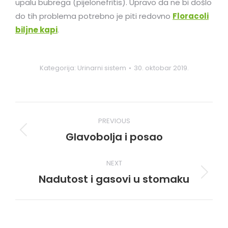
upalu bubrega (pijelonefritis). Upravo da ne bi došlo
do tih problema potrebno je piti redovno
Floracoli
biljne kapi
.
Kategorija:
Urinarni sistem
30. oktobar 2019.
Post
PREVIOUS
navigation
Glavobolja i posao
Previous
post:
NEXT
Nadutost i gasovi u stomaku
Next
post: