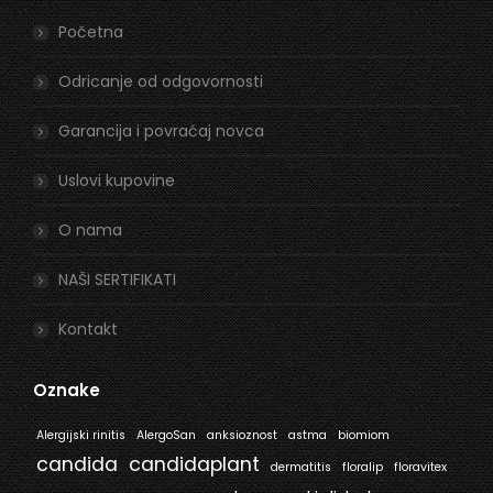
in
in
Početna
new
new
window
window
Odricanje od odgovornosti
Garancija i povraćaj novca
Uslovi kupovine
O nama
NAŠI SERTIFIKATI
Kontakt
Oznake
Alergijski rinitis
AlergoSan
anksioznost
astma
biomiom
candida
candidaplant
dermatitis
floralip
floravitex