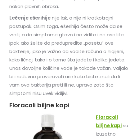
nakon glavnih obroka.
Lečenje ešerihije
nije lak, a nije ni kratkotrajni
postupak. Osim toga, ešerihija često može da se
vrati, a da simptome gtovo i ne vidite i ne osetite.
Ipak, ako želite da predupredite „posetu“ ove
bakterije, jako je važno da vodite računa o higijeni,
kako ličnoj, tako i o tome šta jedete i koliko jedete.
Unos dovoljne količine vode je takođe važan. Valjalo
bi i redovno proveravati urin kako biste znali da li
vam ova bakterija preti ili ne, upravo zato što
simptomi nisu uvek vidljivi.
Floracoli biljne kapi
Floracoli
biljne kapi
su
izuzetno