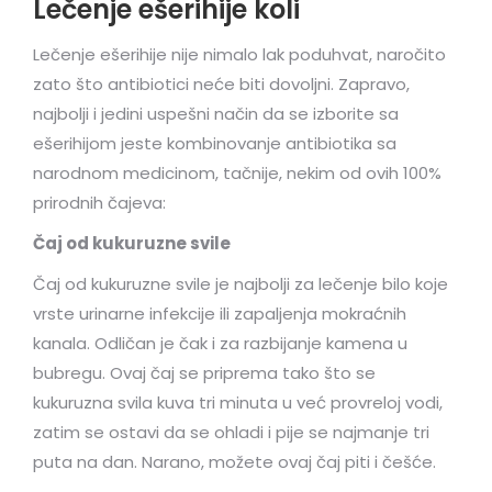
Lečenje ešerihije koli
Lečenje ešerihije nije nimalo lak poduhvat, naročito
zato što antibiotici neće biti dovoljni. Zapravo,
najbolji i jedini uspešni način da se izborite sa
ešerihijom jeste kombinovanje antibiotika sa
narodnom medicinom, tačnije, nekim od ovih 100%
prirodnih čajeva:
Čaj od kukuruzne svile
Čaj od kukuruzne svile je najbolji za lečenje bilo koje
vrste urinarne infekcije ili zapaljenja mokraćnih
kanala. Odličan je čak i za razbijanje kamena u
bubregu. Ovaj čaj se priprema tako što se
kukuruzna svila kuva tri minuta u već provreloj vodi,
zatim se ostavi da se ohladi i pije se najmanje tri
puta na dan. Narano, možete ovaj čaj piti i češće.