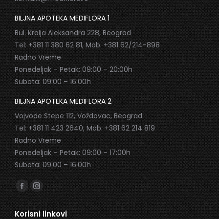
BILJNA APOTEKA MEDIFLORA 1
Bul. Kralja Aleksandra 228, Beograd
Tel: +381 11 380 62 81, Mob. +381 62/214-898
Radno Vreme
Ponedeljak – Petak: 09:00 – 20:00h
Subota: 09:00 – 16:00h
BILJNA APOTEKA MEDIFLORA 2
Vojvode Stepe 112, Voždovac, Beograd
Tel: +381 11 423 2640, Mob. +381 62 214 819
Radno Vreme
Ponedeljak – Petak: 09:00 – 17:00h
Subota: 09:00 – 16:00h
Find us on:
Facebook
Instagram
page
page
Korisni linkovi
opens
opens