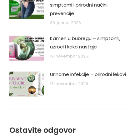
simptomi i prirodni načini
prevencije
30. januar 2026.
Kamen u bubregu – simptomi,
uzroci i kako nastaje
19. novembar 2025.
Urinarne infekcije – prirodni lekovi
13. novembar 2025.
Ostavite odgovor