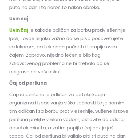
puta na dan i to naročito nakon obroka.
Uvin čaj
Uvin čaj
je takođe odličan za borbu protiv ešerihije.
Ipak, i ovde je jako važno da se prvo posavetujete
sa lekarom, pa tek onda počnete terapiju ovim
čajem. Zapravo, nijedno lečenje bilo kog
zdravstvenog problema ne bi trebalo da se
odigrava na vašu ruku!
Čaj od peršuna
Čaj od peršuna je odličan za detoksikaciju
organizma i izbacivanja viška tečnosti te je samim
tim odličan i za borbu protiv ešerihije. Sušene listove
peršuna prelijte vrelom vodom, ostavite da odstoji
desetak minuta, a zatim popijte čaj dok je još
topao. Čaj od peršuna bi valjalo piti tri puta na dan,