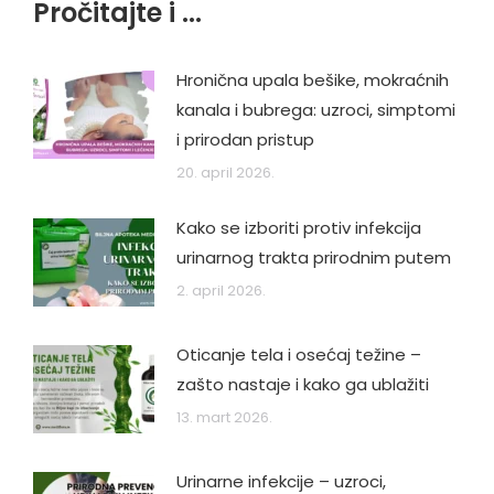
Pročitajte i ...
Hronična upala bešike, mokraćnih
kanala i bubrega: uzroci, simptomi
i prirodan pristup
20. april 2026.
Kako se izboriti protiv infekcija
urinarnog trakta prirodnim putem
2. april 2026.
Oticanje tela i osećaj težine –
zašto nastaje i kako ga ublažiti
13. mart 2026.
Urinarne infekcije – uzroci,