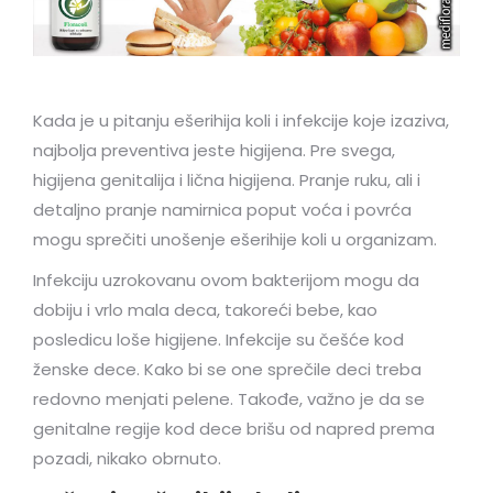
Kada je u pitanju ešerihija koli i infekcije koje izaziva,
najbolja preventiva jeste higijena. Pre svega,
higijena genitalija i lična higijena. Pranje ruku, ali i
detaljno pranje namirnica poput voća i povrća
mogu sprečiti unošenje ešerihije koli u organizam.
Infekciju uzrokovanu ovom bakterijom mogu da
dobiju i vrlo mala deca, takoreći bebe, kao
posledicu loše higijene. Infekcije su češće kod
ženske dece. Kako bi se one sprečile deci treba
redovno menjati pelene. Takođe, važno je da se
genitalne regije kod dece brišu od napred prema
pozadi, nikako obrnuto.