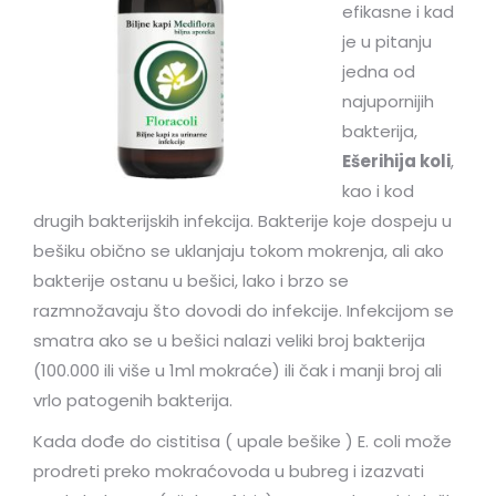
efikasne i kad
je u pitanju
jedna od
najupornijih
bakterija,
Ešerihija koli
,
kao i kod
drugih bakterijskih infekcija. Bakterije koje dospeju u
bešiku obično se uklanjaju tokom mokrenja, ali ako
bakterije ostanu u bešici, lako i brzo se
razmnožavaju što dovodi do infekcije. Infekcijom se
smatra ako se u bešici nalazi veliki broj bakterija
(100.000 ili više u 1ml mokraće) ili čak i manji broj ali
vrlo patogenih bakterija.
Kada dođe do cistitisa ( upale bešike ) E. coli može
prodreti preko mokraćovoda u bubreg i izazvati