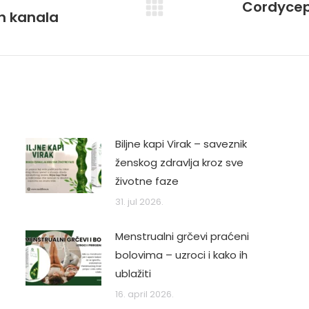
Cordyceps
ih kanala
Next
post:
Biljne kapi Virak – saveznik
ženskog zdravlja kroz sve
životne faze
31. jul 2026.
Menstrualni grčevi praćeni
bolovima – uzroci i kako ih
ublažiti
16. april 2026.