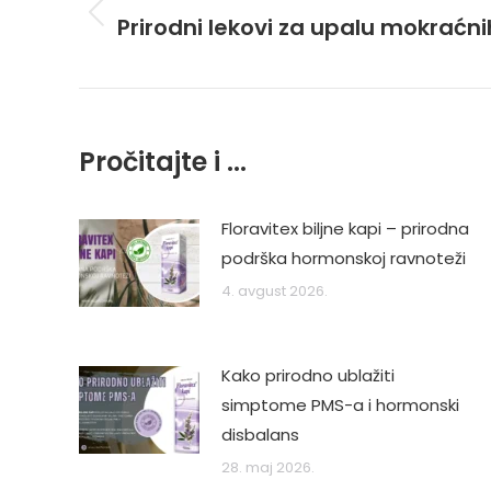
navigation
Prirodni lekovi za upalu mokraćn
Previous
post:
Pročitajte i ...
Floravitex biljne kapi – prirodna
podrška hormonskoj ravnoteži
4. avgust 2026.
Kako prirodno ublažiti
simptome PMS-a i hormonski
disbalans
28. maj 2026.