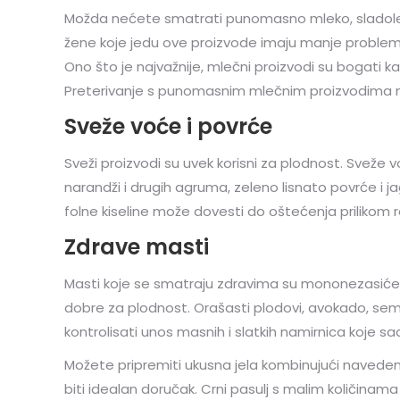
Možda nećete smatrati punomasno mleko, sladoled
žene koje jedu ove proizvode imaju manje problema
Ono što je najvažnije, mlečni proizvodi su bogati k
Preterivanje s punomasnim mlečnim proizvodima n
Sveže voće i povrće
Sveži proizvodi su uvek korisni za plodnost. Sveže 
narandži i drugih agruma, zeleno lisnato povrće i 
folne kiseline može dovesti do oštećenja prilikom r
Zdrave masti
Masti koje se smatraju zdravima su mononezasićene
dobre za plodnost. Orašasti plodovi, avokado, semen
kontrolisati unos masnih i slatkih namirnica koje sa
Možete pripremiti ukusna jela kombinujući naved
biti idealan doručak. Crni pasulj s malim količinam