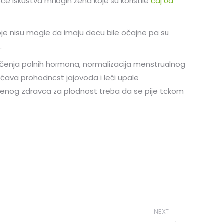
če iskustva mnogih žena koje su koristile
čaj od
je nisu mogle da imaju decu bile očajne pa su
.
lučenja polnih hormona, normalizacija menstrualnog
gućava prohodnost jajovoda i leči upale
venog zdravca za plodnost treba da se pije tokom
NEXT