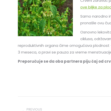
Crveni zdravac p
ove biljke za pl
Samo narodno ime
pronašle ovu čudo
Osnovno lekovito
ciklusa, održava
reproduktivnih organa čime omogućava plodnost – 
3 meseca, a pravi se pauza za vreme menstruacij
Preporučuje se da oba partnera piju čaj od crv
Post
PREVIOUS