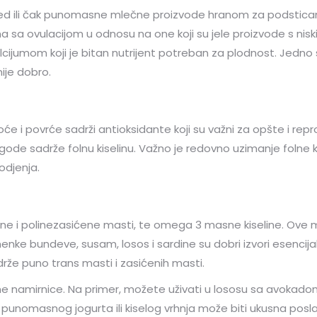
 ili čak punomasne mlečne proizvode hranom za podsticanje 
 sa ovulacijom u odnosu na one koji su jele proizvode s ni
alcijumom koji je bitan nutrijent potreban za plodnost. Jedno 
ije dobro.
voće i povrće sadrži antioksidante koji su važni za opšte i re
jagode sadrže folnu kiselinu. Važno je redovno uzimanje folne
odjenja.
 i polinezasićene masti, te omega 3 masne kiseline. Ove mas
ke bundeve, susam, losos i sardine su dobri izvori esencijal
drže puno trans masti i zasićenih masti.
ene namirnice. Na primer, možete uživati u lososu sa avok
a punomasnog jogurta ili kiselog vrhnja može biti ukusna posla