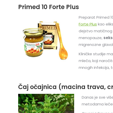
Primed 10 Forte Plus
Preparat Primed 10
Forte Plus
kao elik
dejstvo matičnog m
menopauze,
seks
migrenozne glavob
Kliničke studije m
mleča, koji naroči
mnogih infekcija, t
Čaj očajnica (macina trava, c
Danas je sve viš
metodama lečenja