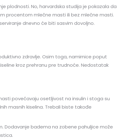
plodnosti. No, harvardska studija je pokazala da
skim procentom mlečne masti ili bez mlečne masti.
serviranje dnevno će biti sasvim dovoljno.
produktivno zdravlje. Osim toga, namirnice poput
 kiseline kroz prehranu pre trudnoće. Nedostatak
ti povećavaju osetljivost na insulin i stoga su
nih masnih kiselina. Trebali biste takođe
adom. Dodavanje badema na zobene pahuljice može
stica.