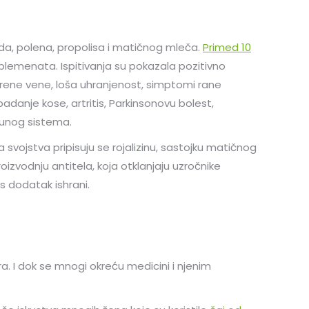
eda, polena, propolisa i matičnog mleča.
Primed 10
uplemenata. Ispitivanja su pokazala pozitivno
širene vene, loša uhranjenost, simptomi rane
padanje kose, artritis, Parkinsonovu bolest,
unog sistema.
svojstva pripisuju se rojalizinu, sastojku matičnog
oizvodnju antitela, koja otklanjaju uzročnike
es dodatak ishrani.
a. I dok se mnogi okreću medicini i njenim