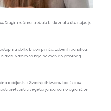
u. Drugim rečima, trebalo bi da znate što najbolje
tupni u obliku braon pirinča, zobenih pahuljica,
ni hidrati. Namirnice koje dovode do pravilnog
ina dobijenih iz životinjskih izvora, kao što su
sti pretvoriti u vegetarijanca, samo ograničite