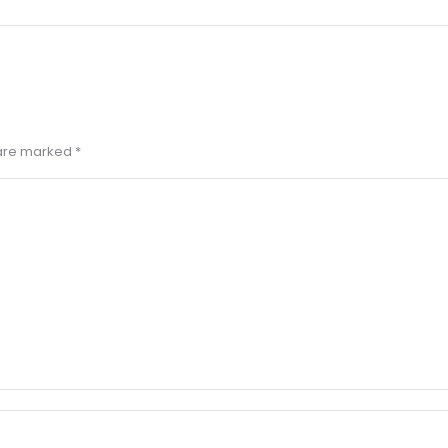
s are marked
*