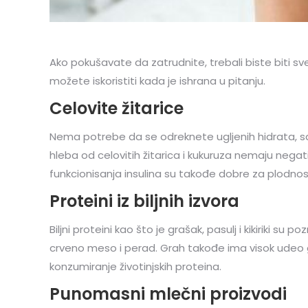
Ako pokušavate da zatrudnite, trebali biste biti s
možete iskoristiti kada je ishrana u pitanju.
Celovite žitarice
Nema potrebe da se odreknete ugljenih hidrata, sam
hleba od celovitih žitarica i kukuruza nemaju negati
funkcionisanja insulina su takođe dobre za plodnos
Proteini iz biljnih izvora
Biljni proteini kao što je grašak, pasulj i kikiriki s
crveno meso i perad. Grah takođe ima visok udeo g
konzumiranje životinjskih proteina.
Punomasni mlečni proizvodi