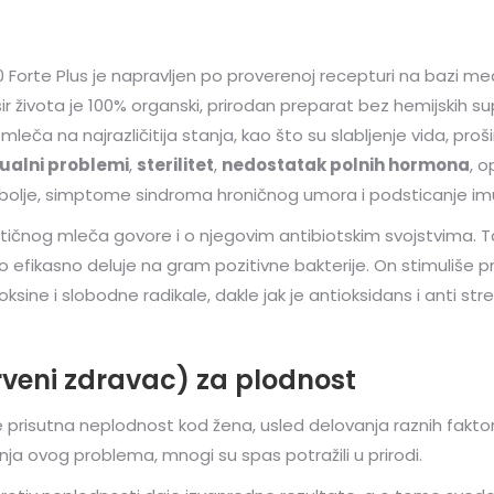
 Forte Plus je napravljen po proverenoj recepturi na bazi m
sir života je 100% organski, prirodan preparat bez hemijskih s
leča na najrazličitija stanja, kao što su slabljenje vida, pro
ualni problemi
,
sterilitet
,
nedostatak polnih hormona
, o
olje, simptome sindroma hroničnog umora i podsticanje im
atičnog mleča govore i o njegovim antibiotskim svojstvima. Ta 
to efikasno deluje na gram pozitivne bakterije. On stimuliše pr
oksine i slobodne radikale, dakle jak je antioksidans i anti str
rveni zdravac) za plodnost
e prisutna neplodnost kod žena, usled delovanja raznih faktor
 ovog problema, mnogi su spas potražili u prirodi.