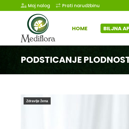
Moj nalog
Prati narudžbinu
HOME
BILJNA A
PODSTICANJE PLODNOST
Zdravlje žena