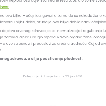
rotiv neplodnosti daje izvanredne rezultate, a o tome svedo
odnost
.
 ove biljke – očajnica, govori o tome da su nekada žene ko
tvornu biljku, dakle, otuda je ova biljka dobila naziv očajnica
 dejstvo crvenog zdravca jeste: normalizacija i regulisanje 
nje zdravlja jajnika i drugih reproduktivnih organa žene, omo
a ovo su osnovni preduslovi za urednu trudnoću. Čaj od cr
e.
enog zdravca, u cilju podsticanja plodnosti.
Kategorija:
Zdravlje žena
23. jun 2016.