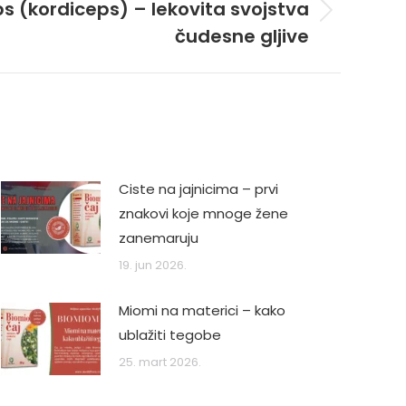
 (kordiceps) – lekovita svojstva
čudesne gljive
Ciste na jajnicima – prvi
znakovi koje mnoge žene
zanemaruju
19. jun 2026.
Miomi na materici – kako
ublažiti tegobe
25. mart 2026.