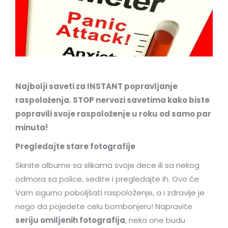
Najbolji saveti za INSTANT popravljanje
raspoloženja. STOP nervozi savetima kako biste
popravili svoje raspoloženje u roku od samo par
minuta!
Pregledajte stare fotografije
Skinite albume sa slikama svoje dece ili sa nekog
odmora sa police, sedite i pregledajte ih. Ovo će
Vam sigurno poboljšati raspoloženje, a i zdravije je
nego da pojedete celu bombonjeru! Napravite
seriju omiljenih fotografija
, neka one budu