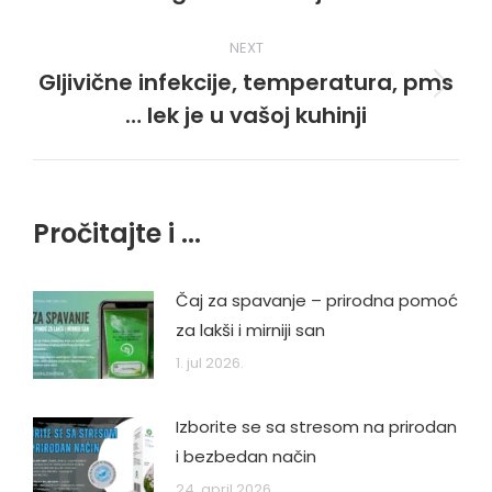
post:
NEXT
Gljivične infekcije, temperatura, pms
Next
… lek je u vašoj kuhinji
post:
Pročitajte i ...
Čaj za spavanje – prirodna pomoć
za lakši i mirniji san
1. jul 2026.
Izborite se sa stresom na prirodan
i bezbedan način
24. april 2026.