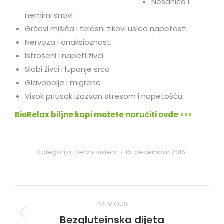
Nesanica i
nemirni snovi
Grčevi mišića i telesni tikovi usled napetosti
Nervoza i anaksioznost
Istrošeni i napeti živci
Slabi živci i lupanje srca
Glavobolje i migrene
Visok pritisak izazvan stresom i napetošću
BioRelax biljne kapi možete naručiti ovde >>>
Kategorija:
Nervni sistem
16. decembar 2016.
Post
PREVIOUS
navigation
Bezgluteinska dijeta
Previous