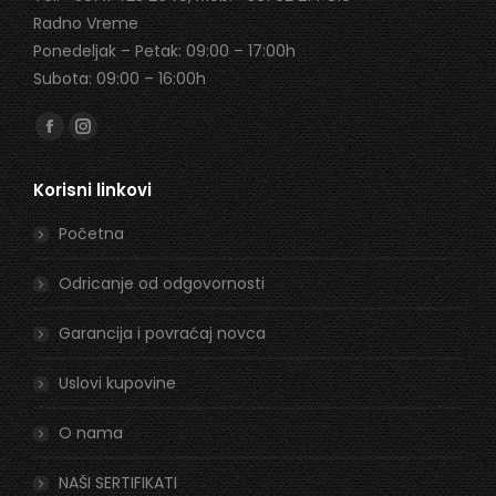
Radno Vreme
Ponedeljak – Petak: 09:00 – 17:00h
Subota: 09:00 – 16:00h
Find us on:
Facebook
Instagram
page
page
Korisni linkovi
opens
opens
in
in
Početna
new
new
window
window
Odricanje od odgovornosti
Garancija i povraćaj novca
Uslovi kupovine
O nama
NAŠI SERTIFIKATI