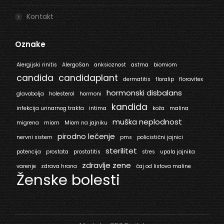
Kontakt
Oznake
Alergijski rinitis
AlergoSan
anksioznost
astma
biomiom
candida
candidaplant
dermatitis
floralip
floravitex
hormonski disbalans
glavobolja
holesterol
hormoni
kandida
infekcija urinarnog trakta
intima
koža
malina
muška neplodnost
migrena
miom
Miom na jajniku
pirodno lečenje
nervni sistem
pms
policistični jajnici
sterilitet
potencija
prostata
prostatitis
stres
upala jajnika
zdravlje zene
varenje
zdrava hrana
čaj od listova maline
Ženske bolesti