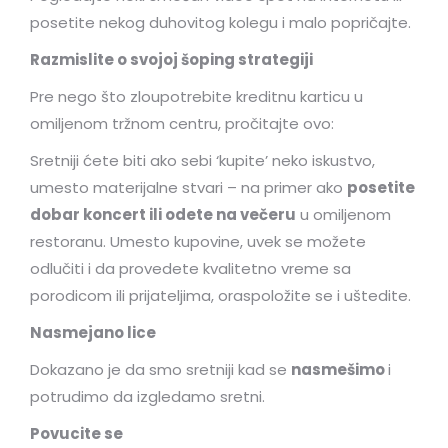
posetite nekog duhovitog kolegu i malo popričajte.
Razmislite o svojoj šoping strategiji
Pre nego što zloupotrebite kreditnu karticu u
omiljenom tržnom centru, pročitajte ovo:
Sretniji ćete biti ako sebi ‘kupite’ neko iskustvo,
umesto materijalne stvari – na primer ako
posetite
dobar koncert ili odete na večeru
u omiljenom
restoranu. Umesto kupovine, uvek se možete
odlučiti i da provedete kvalitetno vreme sa
porodicom ili prijateljima, oraspoložite se i uštedite.
Nasmejano lice
Dokazano je da smo sretniji kad se
nasmešimo
i
potrudimo da izgledamo sretni.
Povucite se