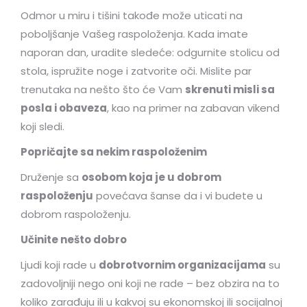
Odmor u miru i tišini takođe može uticati na
poboljšanje Vašeg raspoloženja. Kada imate
naporan dan, uradite sledeće: odgurnite stolicu od
stola, ispružite noge i zatvorite oči. Mislite par
trenutaka na nešto što će Vam
skrenuti misli sa
posla i obaveza
, kao na primer na zabavan vikend
koji sledi.
Popričajte sa nekim raspoloženim
Druženje sa
osobom koja je u dobrom
raspoloženju
povećava šanse da i vi budete u
dobrom raspoloženju.
Učinite nešto dobro
Ljudi koji rade u
dobrotvornim organizacijama
su
zadovoljniji nego oni koji ne rade – bez obzira na to
koliko zarađuju ili u kakvoj su ekonomskoj ili socijalnoj