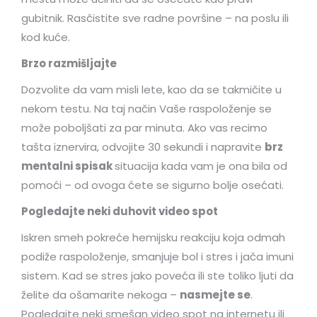
gubitnik. Rasčistite sve radne površine – na poslu ili
kod kuće.
Brzo razmišljajte
Dozvolite da vam misli lete, kao da se takmičite u
nekom testu. Na taj način Vaše raspoloženje se
može poboljšati za par minuta. Ako vas recimo
tašta iznervira, odvojite 30 sekundi i napravite
brz
mentalni spisak
situacija kada vam je ona bila od
pomoći – od ovoga ćete se sigurno bolje osećati.
Pogledajte neki duhovit video spot
Iskren smeh pokreće hemijsku reakciju koja odmah
podiže raspoloženje, smanjuje bol i stres i jača imuni
sistem. Kad se stres jako poveća ili ste toliko ljuti da
želite da ošamarite nekoga –
nasmejte se
.
Pogledajte neki smešan video spot na internetu ili