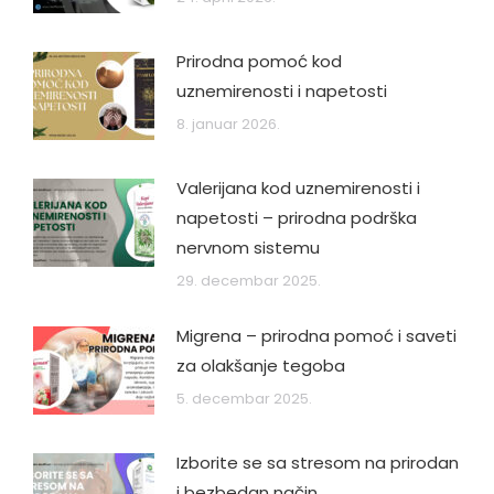
Prirodna pomoć kod
uznemirenosti i napetosti
8. januar 2026.
Valerijana kod uznemirenosti i
napetosti – prirodna podrška
nervnom sistemu
29. decembar 2025.
Migrena – prirodna pomoć i saveti
za olakšanje tegoba
5. decembar 2025.
Izborite se sa stresom na prirodan
i bezbedan način