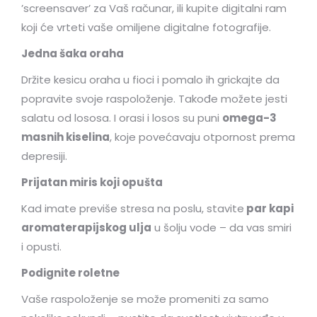
’screensaver’ za Vaš računar, ili kupite digitalni ram
koji će vrteti vaše omiljene digitalne fotografije.
Jedna šaka oraha
Držite kesicu oraha u fioci i pomalo ih grickajte da
popravite svoje raspoloženje. Takođe možete jesti
salatu od lososa. I orasi i losos su puni
omega-3
masnih kiselina
, koje povećavaju otpornost prema
depresiji.
Prijatan miris koji opušta
Kad imate previše stresa na poslu, stavite
par kapi
aromaterapijskog ulja
u šolju vode – da vas smiri
i opusti.
Podignite roletne
Vaše raspoloženje se može promeniti za samo