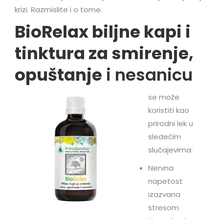
krizi. Razmislite i o tome.
BioRelax biljne kapi i
tinktura za smirenje,
opuštanje
i nesanicu
se može
koristiti kao
prirodni lek u
sledećim
slučajevima:
Nervna
napetost
izazvana
stresom