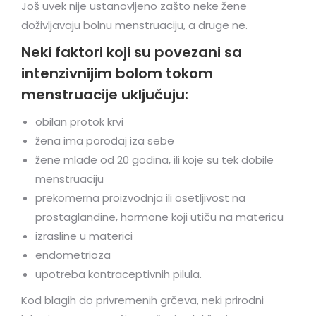
Još uvek nije ustanovljeno zašto neke žene
doživljavaju bolnu menstruaciju, a druge ne.
Neki faktori koji su povezani sa
intenzivnijim bolom tokom
menstruacije uključuju:
obilan protok krvi
žena ima porođaj iza sebe
žene mlađe od 20 godina, ili koje su tek dobile
menstruaciju
prekomerna proizvodnja ili osetljivost na
prostaglandine, hormone koji utiču na matericu
izrasline u materici
endometrioza
upotreba kontraceptivnih pilula.
Kod blagih do privremenih grčeva, neki prirodni