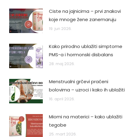
Ciste na jajnicima – prvi znakovi
koje mnoge žene zanemaruju
19. jun 2026.
Kako prirodno ublažiti simptome
PMS-a i hormonski disbalans
28. maj 2026.
Menstrualni grčevi praćeni
bolovima – uzroci i kako ih ublažiti
16. april 2026.
Miomi na materici – kako ublažiti
tegobe
25. mart 2026.