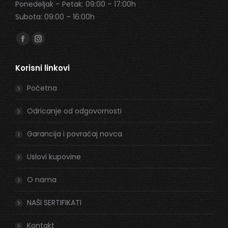
Ponedeljak – Petak: 09:00 – 17:00h
Subota: 09:00 – 16:00h
Find us on:
Facebook
Instagram
page
page
Korisni linkovi
opens
opens
in
in
Početna
new
new
window
window
Odricanje od odgovornosti
Garancija i povraćaj novca
Uslovi kupovine
O nama
NAŠI SERTIFIKATI
Kontakt