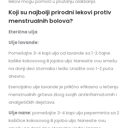
lekovi mogu pomoći u pružanju olakšanja.
Koji su najbolji prirodni lekovi protiv
menstrualnih bolova?
Eterična ulja
Ulje lavande:
Pomešajte 3-4 kapi ulja od lavande sa 1-2 čajne
kašike kokosovog ili jojoba ulja. Nanesite ovu smešu
na donji deo stomaka i leđa. Uradite ovo 1-2 puta
dnevno.
Esencijalno ulje lavande je prilično efikasno u lečenju
menstrualnih grčeva zbog svojih antiinflamatornih i
analgetičkih dejstava.
Ulje nane:
pomešajte 3-4 kapi ulja peperminta sa 2
kašičice kokosovog ili jojoba ulja. Nanesite ovu