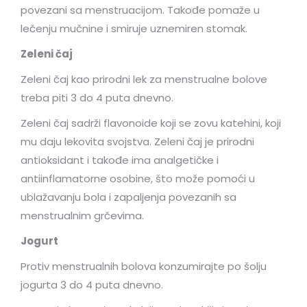
povezani sa menstruacijom. Takođe pomaže u
lečenju mučnine i smiruje uznemiren stomak.
Zeleni čaj
Zeleni čaj kao prirodni lek za menstrualne bolove
treba piti 3 do 4 puta dnevno.
Zeleni čaj sadrži flavonoide koji se zovu katehini, koji
mu daju lekovita svojstva. Zeleni čaj je prirodni
antioksidant i takođe ima analgetičke i
antiinflamatorne osobine, što može pomoći u
ublažavanju bola i zapaljenja povezanih sa
menstrualnim grčevima.
Jogurt
Protiv menstrualnih bolova konzumirajte po šolju
jogurta 3 do 4 puta dnevno.