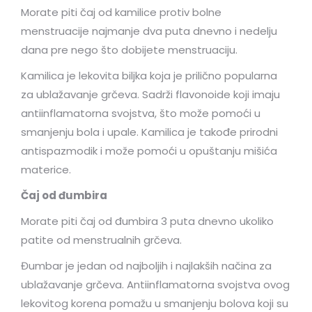
Morate piti čaj od kamilice protiv bolne
menstruacije najmanje dva puta dnevno i nedelju
dana pre nego što dobijete menstruaciju.
Kamilica je lekovita biljka koja je prilično popularna
za ublažavanje grčeva. Sadrži flavonoide koji imaju
antiinflamatorna svojstva, što može pomoći u
smanjenju bola i upale. Kamilica je takođe prirodni
antispazmodik i može pomoći u opuštanju mišića
materice.
Čaj od đumbira
Morate piti čaj od đumbira 3 puta dnevno ukoliko
patite od menstrualnih grčeva.
Đumbar je jedan od najboljih i najlakših načina za
ublažavanje grčeva. Antiinflamatorna svojstva ovog
lekovitog korena pomažu u smanjenju bolova koji su