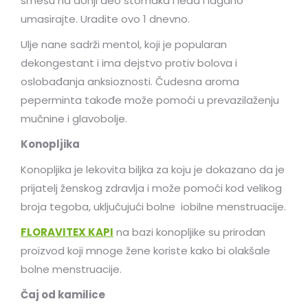
smešu na donji deo stomaka i leđa i lagano
umasirajte. Uradite ovo 1 dnevno.
Ulje nane sadrži mentol, koji je popularan
dekongestant i ima dejstvo protiv bolova i
oslobađanja anksioznosti. Čudesna aroma
peperminta takođe može pomoći u prevazilaženju
mučnine i glavobolje.
Konopljika
Konopljika je lekovita biljka za koju je dokazano da je
prijatelj ženskog zdravlja i može pomoći kod velikog
broja tegoba, uključujući bolne iobilne menstruacije.
FLORAVITEX KAPI
na bazi konopljike su prirodan
proizvod koji mnoge žene koriste kako bi olakšale
bolne menstruacije.
Čaj od kamilice