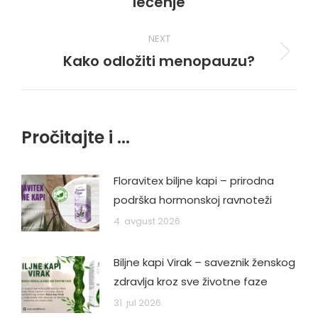
lečenje
post:
NEXT
Kako odložiti menopauzu?
Next
post:
Pročitajte i ...
Floravitex biljne kapi – prirodna
podrška hormonskoj ravnoteži
4. avgust 2026.
Biljne kapi Virak – saveznik ženskog
zdravlja kroz sve životne faze
31. jul 2026.