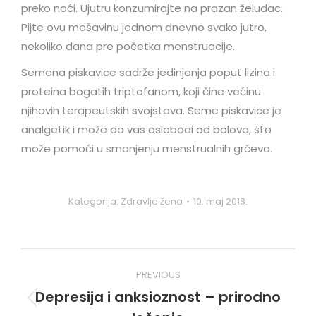
preko noći. Ujutru konzumirajte na prazan želudac.
Pijte ovu mešavinu jednom dnevno svako jutro,
nekoliko dana pre početka menstruacije.
Semena piskavice sadrže jedinjenja poput lizina i
proteina bogatih triptofanom, koji čine većinu
njihovih terapeutskih svojstava. Seme piskavice je
analgetik i može da vas oslobodi od bolova, što
može pomoći u smanjenju menstrualnih grčeva.
Kategorija:
Zdravlje žena
10. maj 2018.
Post
PREVIOUS
navigation
Depresija i anksioznost – prirodno
Previous