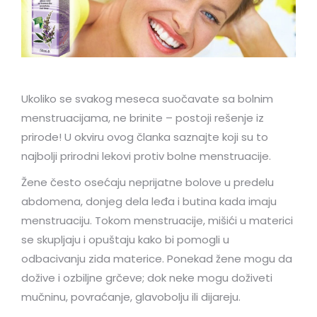
Ukoliko se svakog meseca suočavate sa bolnim
menstruacijama, ne brinite – postoji rešenje iz
prirode! U okviru ovog članka saznajte koji su to
najbolji prirodni lekovi protiv bolne menstruacije.
Žene često osećaju neprijatne bolove u predelu
abdomena, donjeg dela leđa i butina kada imaju
menstruaciju. Tokom menstruacije, mišići u materici
se skupljaju i opuštaju kako bi pomogli u
odbacivanju zida materice. Ponekad žene mogu da
dožive i ozbiljne grčeve; dok neke mogu doživeti
mučninu, povraćanje, glavobolju ili dijareju.