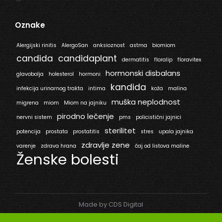
Oznake
Alergijski rinitis
AlergoSan
anksioznost
astma
biomiom
candida
candidaplant
dermatitis
floralip
floravitex
hormonski disbalans
glavobolja
holesterol
hormoni
kandida
infekcija urinarnog trakta
intima
koža
malina
muška neplodnost
migrena
miom
Miom na jajniku
pirodno lečenje
nervni sistem
pms
policistični jajnici
sterilitet
potencija
prostata
prostatitis
stres
upala jajnika
zdravlje zene
varenje
zdrava hrana
čaj od listova maline
Ženske bolesti
Made by CDS Digital
© Mediflora 2025. All rights reserved.