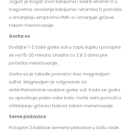
Jogurt je bogat izvor kalcijuma i sadrži vitamin D u
tragovima. Unošenje kalcijuma i vitamina D pomaže
u smanjenju simptoma PMS-a i smanjuje grčeve
tokom menstruacije.
Gorka so
Dodajte 1-2 čaše gorke soli u toplu kupku i potopite
se na 15-20 minuta. Uradite to 2 ili 3 dana pre
početka menstruacije.
Gorka so je takođe poznata i kao magnezijum
sulfat. Magnezijum je odgovoran za
antiinflamatorne osobine gorke soli. Kada se gorka
so apsorbuje preko vaše kože, može vam pomoći u
otklanjanju grčeva i bolova tokom menstruacije.
Seme piskavice
Potopite 2 kašičice semena piskavice u čašu vode