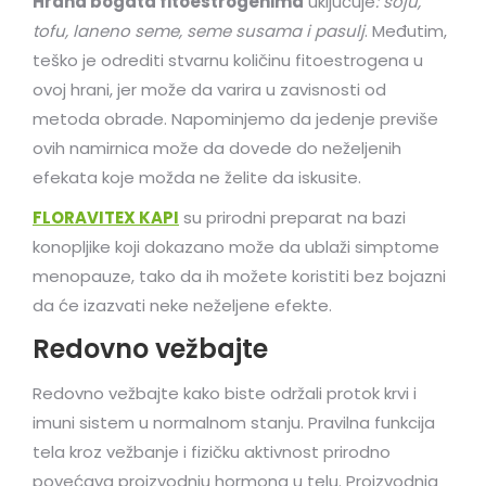
Hrana bogata fitoestrogenima
uključuje
: soju,
tofu, laneno seme, seme susama i pasulj
. Međutim,
teško je odrediti stvarnu količinu fitoestrogena u
ovoj hrani, jer može da varira u zavisnosti od
metoda obrade. Napominjemo da jedenje previše
ovih namirnica može da dovede do neželjenih
efekata koje možda ne želite da iskusite.
FLORAVITEX KAPI
su prirodni preparat na bazi
konopljike koji dokazano može da ublaži simptome
menopauze, tako da ih možete koristiti bez bojazni
da će izazvati neke neželjene efekte.
Redovno vežbajte
Redovno vežbajte kako biste održali protok krvi i
imuni sistem u normalnom stanju. Pravilna funkcija
tela kroz vežbanje i fizičku aktivnost prirodno
povećava proizvodnju hormona u telu. Proizvodnja