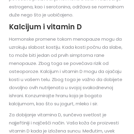
estrogena, kao i serotonina, održava se normalnom
duže nego što je uobičajeno.
Kalcijum i vitamin D
Hormonske promene tokom menopauze mogu da
uzrokuju slabost kostiju. Kada kosti počnu da slabe,
to može biti jedan od prvih simptoma rane
menopauze. Zbog toga se povećava rizik od
osteoporoze. Kalcijum i vitamin D mogu da ojačaju
kosti u vašem telu. Zbog toga je važno da dobijete
dovoljno ovih nutrijenata u svojoj svakodnevnoj
ishrani. Konzumirajte hranu koja je bogata
kalcijumom, kao što su jogurt, mleko i sir.
Za dobijanje vitamina D, sunčeva svetlost je
najjeftiniji i najčešći način. Vaša koža će proizvesti
vitamin D kada je izložena suncu. Međutim, uvek