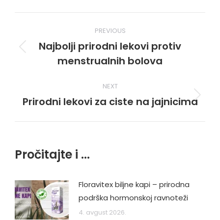
Post
PREVIOUS
navigation
Najbolji prirodni lekovi protiv
Previous
menstrualnih bolova
post:
NEXT
Prirodni lekovi za ciste na jajnicima
Next
post:
Pročitajte i ...
Floravitex biljne kapi – prirodna
podrška hormonskoj ravnoteži
4. avgust 2026.