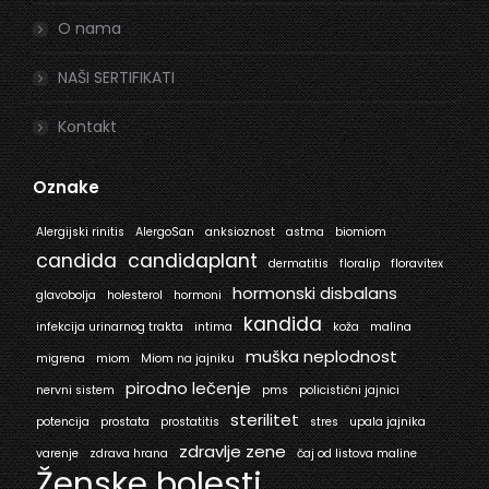
O nama
NAŠI SERTIFIKATI
Kontakt
Oznake
Alergijski rinitis
AlergoSan
anksioznost
astma
biomiom
candida
candidaplant
dermatitis
floralip
floravitex
hormonski disbalans
glavobolja
holesterol
hormoni
kandida
infekcija urinarnog trakta
intima
koža
malina
muška neplodnost
migrena
miom
Miom na jajniku
pirodno lečenje
nervni sistem
pms
policistični jajnici
sterilitet
potencija
prostata
prostatitis
stres
upala jajnika
zdravlje zene
varenje
zdrava hrana
čaj od listova maline
Ženske bolesti