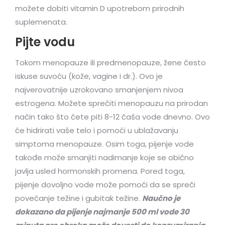
možete dobiti vitamin D upotrebom prirodnih
suplemenata.
Pijte vodu
Tokom menopauze ili predmenopauze, žene često
iskuse suvoću (kože, vagine i dr.). Ovo je
najverovatnije uzrokovano smanjenjem nivoa
estrogena. Možete sprečiti menopauzu na prirodan
način tako što ćete piti 8-12 čaša vode dnevno. Ovo
će hidrirati vaše telo i pomoći u ublažavanju
simptoma menopauze. Osim toga, pijenje vode
takođe može smanjiti nadimanje koje se obično
javlja usled hormonskih promena. Pored toga,
pijenje dovoljno vode može pomoći da se spreči
povećanje težine i gubitak težine.
Naučno je
dokazano da pijenje najmanje 500 ml vode 30