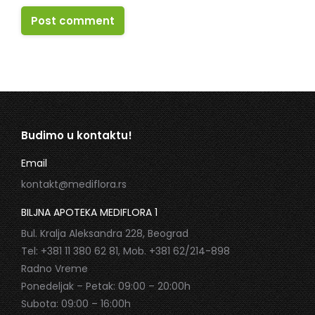
Post comment
Budimo u kontaktu!
Email
kontakt@mediflora.rs
BILJNA APOTEKA MEDIFLORA 1
Bul. Kralja Aleksandra 228, Beograd
Tel: +381 11 380 62 81, Mob. +381 62/214-898
Radno Vreme
Ponedeljak – Petak: 09:00 – 20:00h
Subota: 09:00 – 16:00h