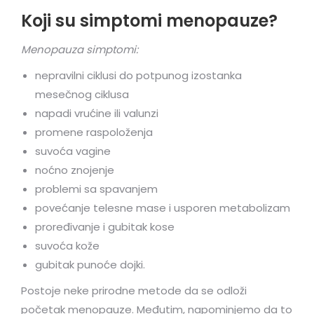
Koji su simptomi menopauze?
Menopauza simptomi:
nepravilni ciklusi do potpunog izostanka
mesečnog ciklusa
napadi vrućine ili valunzi
promene raspoloženja
suvoća vagine
noćno znojenje
problemi sa spavanjem
povećanje telesne mase i usporen metabolizam
proređivanje i gubitak kose
suvoća kože
gubitak punoće dojki.
Postoje neke prirodne metode da se odloži
početak menopauze. Međutim, napominjemo da to