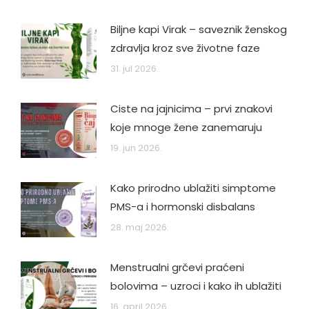
Biljne kapi Virak – saveznik ženskog
zdravlja kroz sve životne faze
31. jul 2026.
Ciste na jajnicima – prvi znakovi
koje mnoge žene zanemaruju
19. jun 2026.
Kako prirodno ublažiti simptome
PMS-a i hormonski disbalans
28. maj 2026.
Menstrualni grčevi praćeni
bolovima – uzroci i kako ih ublažiti
16. april 2026.