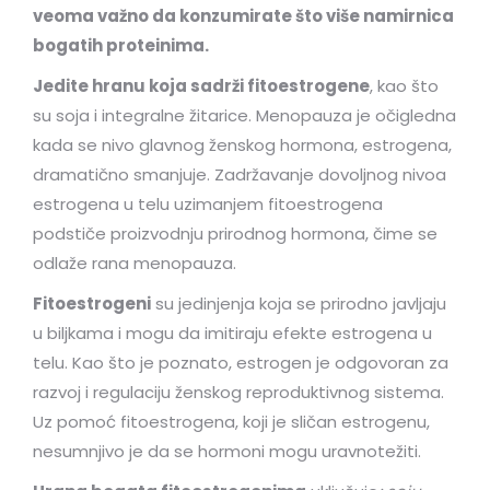
veoma važno da konzumirate što više namirnica
bogatih proteinima.
Jedite hranu koja sadrži fitoestrogene
, kao što
su soja i integralne žitarice. Menopauza je očigledna
kada se nivo glavnog ženskog hormona, estrogena,
dramatično smanjuje. Zadržavanje dovoljnog nivoa
estrogena u telu uzimanjem fitoestrogena
podstiče proizvodnju prirodnog hormona, čime se
odlaže rana menopauza.
Fitoestrogeni
su jedinjenja koja se prirodno javljaju
u biljkama i mogu da imitiraju efekte estrogena u
telu. Kao što je poznato, estrogen je odgovoran za
razvoj i regulaciju ženskog reproduktivnog sistema.
Uz pomoć fitoestrogena, koji je sličan estrogenu,
nesumnjivo je da se hormoni mogu uravnotežiti.