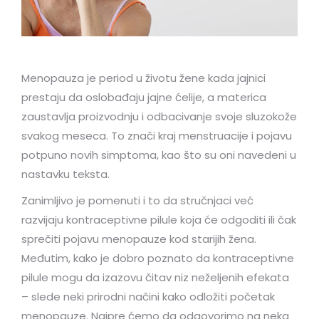
Menopauza je period u životu žene kada jajnici
prestaju da oslobađaju jajne ćelije, a materica
zaustavlja proizvodnju i odbacivanje svoje sluzokože
svakog meseca. To znači kraj menstruacije i pojavu
potpuno novih simptoma, kao što su oni navedeni u
nastavku teksta.
Zanimljivo je pomenuti i to da stručnjaci već
razvijaju kontraceptivne pilule koja će odgoditi ili čak
sprečiti pojavu menopauze kod starijih žena.
Međutim, kako je dobro poznato da kontraceptivne
pilule mogu da izazovu čitav niz neželjenih efekata
– slede neki prirodni načini kako odložiti početak
menopauze. Najpre ćemo da odgovorimo na neka