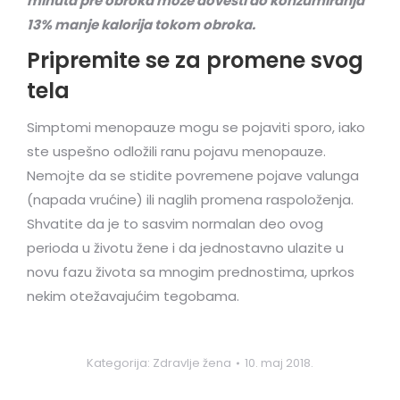
minuta pre obroka može dovesti do konzumiranja
13% manje kalorija tokom obroka.
Pripremite se za promene svog
tela
Simptomi menopauze mogu se pojaviti sporo, iako
ste uspešno odložili ranu pojavu menopauze.
Nemojte da se stidite povremene pojave valunga
(napada vrućine) ili naglih promena raspoloženja.
Shvatite da je to sasvim normalan deo ovog
perioda u životu žene i da jednostavno ulazite u
novu fazu života sa mnogim prednostima, uprkos
nekim otežavajućim tegobama.
Kategorija:
Zdravlje žena
10. maj 2018.