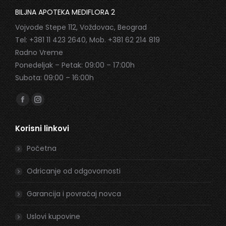
BILJNA APOTEKA MEDIFLORA 2
Vojvode Stepe 112, Voždovac, Beograd
Tel: +381 11 423 2640, Mob. +381 62 214 819
Radno Vreme
Ponedeljak – Petak: 09:00 – 17:00h
Subota: 09:00 – 16:00h
Find us on:
Facebook
Instagram
page
page
Korisni linkovi
opens
opens
in
in
Početna
new
new
window
window
Odricanje od odgovornosti
Garancija i povraćaj novca
Uslovi kupovine