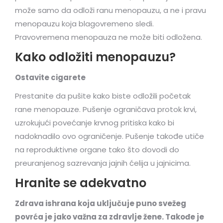
može samo da odloži ranu menopauzu, a ne i pravu
menopauzu koja blagovremeno sledi.
Pravovremena menopauza ne može biti odložena.
Kako odložiti menopauzu?
Ostavite cigarete
Prestanite da pušite kako biste odložili početak
rane menopauze. Pušenje ograničava protok krvi,
uzrokujući povećanje krvnog pritiska kako bi
nadoknadilo ovo ograničenje. Pušenje takođe utiče
na reproduktivne organe tako što dovodi do
preuranjenog sazrevanja jajnih ćelija u jajnicima.
Hranite se adekvatno
Zdrava ishrana koja uključuje puno svežeg
povrća je jako važna za zdravlje žene. Takođe je