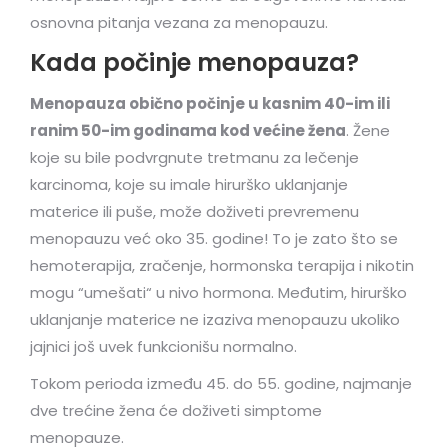
osnovna pitanja vezana za menopauzu.
Kada počinje menopauza?
Menopauza obično počinje u kasnim 40-im ili
ranim 50-im godinama kod većine žena
. Žene
koje su bile podvrgnute tretmanu za lečenje
karcinoma, koje su imale hirurško uklanjanje
materice ili puše, može doživeti prevremenu
menopauzu već oko 35. godine! To je zato što se
hemoterapija, zračenje, hormonska terapija i nikotin
mogu “umešati“ u nivo hormona. Međutim, hirurško
uklanjanje materice ne izaziva menopauzu ukoliko
jajnici još uvek funkcionišu normalno.
Tokom perioda između 45. do 55. godine, najmanje
dve trećine žena će doživeti simptome
menopauze.