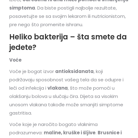
simptoma
. Da biste postigli najbolje rezultate,
posavetujte se sa svojim lekarom ili nutricionistom,
pre nego što promenite ishranu.
Heliko bakterija – šta smete da
jedete?
Voće
Voće je bogat izvor
antioksidanata
, koji
podržavaju sposobnost vašeg tela da se odupre i
leči od infekcija i
vlakana
, što može pomoći u
olakšanju bolova u slučaju čira. Dijeta sa visokim
unosom vlakana takođe može smanjiti simptome
gastritisa.
Voće koje je naročito bogato vlaknima
podrazumeva:
maline, kruške i šljive
.
Brusnice i