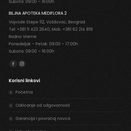
Subota: 09:00 – 16:00h
BILJNA APOTEKA MEDIFLORA 2
Vojvode Stepe 112, Voždovac, Beograd
Tel: +381 11 423 2640, Mob. +381 62 214 819
Radno Vreme
Ponedeljak – Petak: 09:00 – 17:00h
Subota: 09:00 – 16:00h
Find us on:
Facebook
Instagram
page
page
Korisni linkovi
opens
opens
in
in
Početna
new
new
window
window
Odricanje od odgovornosti
Garancija i povraćaj novca