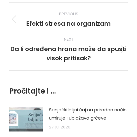
Post
PREVIOUS
navigation
Efekti stresa na organizam
Previous
post:
NEXT
Da li određena hrana može da spusti
Next
visok pritisak?
post:
Pročitajte i ...
Senjački biljni čaj na prirodan način
umiruje i ublažava grčeve
27. jul 2026.