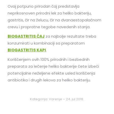
Ovaj potpuno prirodan čaj predstavlja
neprikosnoven prirodni lek za heliko bakteriju,
gastritis, čir na želucu, čir na dvanaestopalačnom
crevu i propratne tegobe navedenih stanja.
BIOGASTRITIS ČAJ
za najbolje rezultate treba
konzumirati u kombinaciji sa preparatom
BIOGASTRITIS KAPI
.
Korišćenjem ovih 100% prirodnih i bezbednih
preparata za lečenje heliko bakterije ćete izbeći
potencijalne neželjene efekte usled korišćenja
antibiotika i drugih lekova za heliko bakteriju.
Kategorija:
Varenje
24. jul 2018.