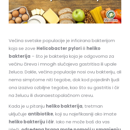
Većina svetske populacije je inficirana bakterijom
koja se zove
Helicobacter pylori
ili
heliko
bakterija
– što je bakterija koja je odgovorna za
većinu čireva i mnogih slučajeva gastritisa ili upale
želuca. Dakle, većina populacije nosi ovu bakteriju, ali
nema simptome niti tegobe, dok kod pojedinih ljudi
ona izaziva ozbiljne tegobe, kao što su gastritis i čir
na želucu ili dvanaestopalačnom crevu.
Kada je u pitanju
heliko bakterija
, tretman
uključuje
antibiotike
, koji su najefikasniji ako imate
heliko bakteriju i čir
. Iako ne može baš da vas
izleči,
određena hrana može pomoći u smanjenju