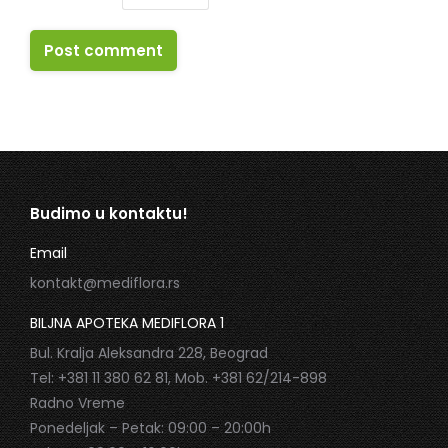
Post comment
Budimo u kontaktu!
Email
kontakt@mediflora.rs
BILJNA APOTEKA MEDIFLORA 1
Bul. Kralja Aleksandra 228, Beograd
Tel: +381 11 380 62 81, Mob. +381 62/214-898
Radno Vreme
Ponedeljak – Petak: 09:00 – 20:00h