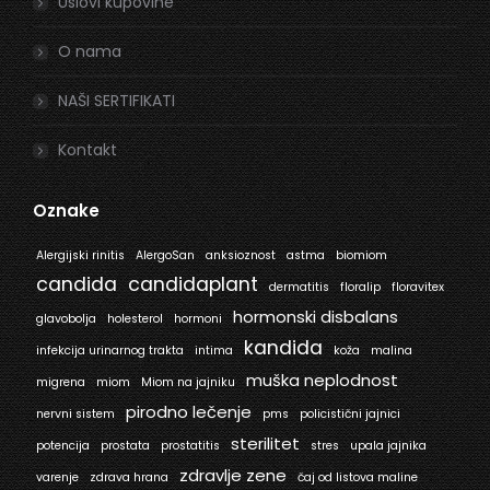
Uslovi kupovine
O nama
NAŠI SERTIFIKATI
Kontakt
Oznake
Alergijski rinitis
AlergoSan
anksioznost
astma
biomiom
candida
candidaplant
dermatitis
floralip
floravitex
hormonski disbalans
glavobolja
holesterol
hormoni
kandida
infekcija urinarnog trakta
intima
koža
malina
muška neplodnost
migrena
miom
Miom na jajniku
pirodno lečenje
nervni sistem
pms
policistični jajnici
sterilitet
potencija
prostata
prostatitis
stres
upala jajnika
zdravlje zene
varenje
zdrava hrana
čaj od listova maline