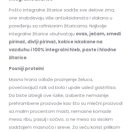
Pošto integralne žitarice sadrže sve delove zrna,
one snabdevaju više antioksidanata i vlakana u
poređenju sa rafinisanim žitaricama. Najbolje
integralne žitarice obuhvataju
ovas, ječam, smeđi
pirinač, divlji pirinač, kokice iskokane na
vazduhu i 100% integralni hleb, paste i hladne
žitarice
.
Posniji proteini
Masna hrana odlaže praznjenje želuca,
povećavajući rizik od bola i upale usled gastritisa.
Da biste izbegli ove rizike, izaberite nemasnije
prehrambene proizvode kao što su mlečni proizvodi
sa malim procentom masti, nemasne komade
mesa, ribu, pasulj i sočivo, a ne meso sa visokim
sadržajem masnoća i sireve. Za veću korist prilikom