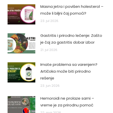
Masna jetra i povišen holesterol –
može li biljni čaj pomoći?
23. jul 2026.
Gastritis i prirodno lečenje: Zašto
je čaj za gastritis dobar izbor
21. jul 2026.
Imate problema sa varenjem?
Artičoka može biti prirodno
rešenje
23. jun 2026.
Hemoroidi ne prolaze sami –
vreme je za prirodnu pomoć
22. maj 2026.