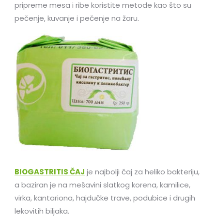
pripreme mesa i ribe koristite metode kao što su
pečenje, kuvanje i pečenje na žaru.
BIOGASTRITIS ČAJ
je najbolji čaj za heliko bakteriju,
a baziran je na mešavini slatkog korena, kamilice,
virka, kantariona, hajdučke trave, podubice i drugih
lekovitih biljaka.