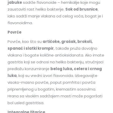
jabuke
sadrže flavonoide – hemikalije koje mogu
zaustaviti rast heliko bakterije.
Sok od brusnice
,
iako sadrži manje vlakana od celog voća, bogat je i
flavonoidima.
Povrće
Povrće, kao što su
artičoke, grašak, brokoli,
spanać i slatki krompir
, takođe pruža dovoljno
vlakana i bogate količine antioksidanata. Ako imate
gastritis koji se odnosi na heliko bakteriju, stručnjaci
predlažu konzumiranje
belog luka, celera i crnog
luka
, koji su vredni izvori flavonoida. Izbegavajte
visoko-masno povrće, poput pomfrita i povrća
pripremljenog u bogatim, kremastim sosovima.
Hrana sa visokim sadržajem masti može pogoršati
bol usled gastritisa.
Integralne žitarice