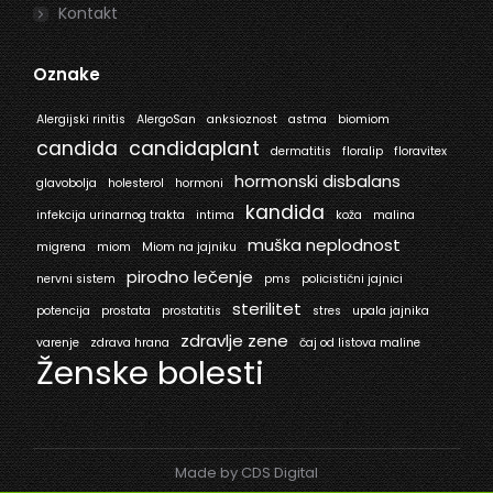
Kontakt
Oznake
Alergijski rinitis
AlergoSan
anksioznost
astma
biomiom
candida
candidaplant
dermatitis
floralip
floravitex
hormonski disbalans
glavobolja
holesterol
hormoni
kandida
infekcija urinarnog trakta
intima
koža
malina
muška neplodnost
migrena
miom
Miom na jajniku
pirodno lečenje
nervni sistem
pms
policistični jajnici
sterilitet
potencija
prostata
prostatitis
stres
upala jajnika
zdravlje zene
varenje
zdrava hrana
čaj od listova maline
Ženske bolesti
Made by CDS Digital