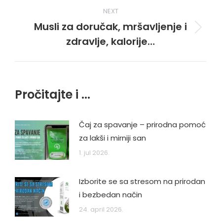
NEXT
Musli za doručak, mršavljenje i
Next
zdravlje, kalorije…
post:
Pročitajte i ...
Čaj za spavanje – prirodna pomoć
za lakši i mirniji san
1. jul 2026.
Izborite se sa stresom na prirodan
i bezbedan način
24. april 2026.