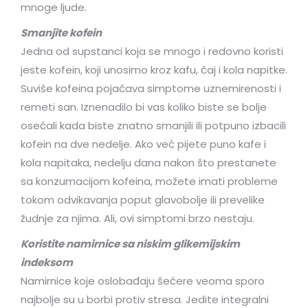
mnoge ljude.
Smanjite kofein
Jedna od supstanci koja se mnogo i redovno koristi
jeste kofein, koji unosimo kroz kafu, čaj i kola napitke.
Suviše kofeina pojačava simptome uznemirenosti i
remeti san. Iznenadilo bi vas koliko biste se bolje
osećali kada biste znatno smanjili ili potpuno izbacili
kofein na dve nedelje. Ako već pijete puno kafe i
kola napitaka, nedelju dana nakon što prestanete
sa konzumacijom kofeina, možete imati probleme
tokom odvikavanja poput glavobolje ili prevelike
žudnje za njima. Ali, ovi simptomi brzo nestaju.
Koristite namirnice sa niskim glikemijskim
indeksom
Namirnice koje oslobađaju šećere veoma sporo
najbolje su u borbi protiv stresa. Jedite integralni