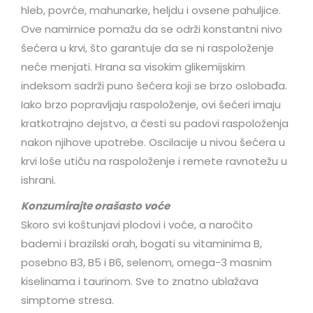
hleb, povrće, mahunarke, heljdu i ovsene pahuljice.
Ove namirnice pomažu da se održi konstantni nivo
šećera u krvi, što garantuje da se ni raspoloženje
neće menjati. Hrana sa visokim glikemijskim
indeksom sadrži puno šećera koji se brzo oslobađa.
Iako brzo popravljaju raspoloženje, ovi šećeri imaju
kratkotrajno dejstvo, a česti su padovi raspoloženja
nakon njihove upotrebe. Oscilacije u nivou šećera u
krvi loše utiču na raspoloženje i remete ravnotežu u
ishrani.
Konzumirajte orašasto voće
Skoro svi koštunjavi plodovi i voće, a naročito
bademi i brazilski orah, bogati su vitaminima B,
posebno B3, B5 i B6, selenom, omega-3 masnim
kiselinama i taurinom. Sve to znatno ublažava
simptome stresa.