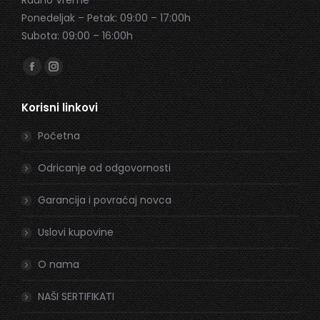
Radno Vreme
Ponedeljak – Petak: 09:00 – 17:00h
Subota: 09:00 – 16:00h
Find us on:
Facebook
Instagram
page
page
Korisni linkovi
opens
opens
in
in
Početna
new
new
window
window
Odricanje od odgovornosti
Garancija i povraćaj novca
Uslovi kupovine
O nama
NAŠI SERTIFIKATI