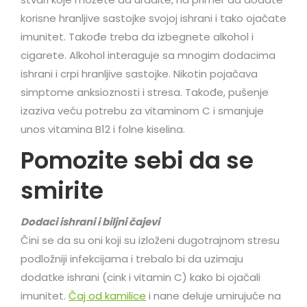
korisne hranljive sastojke svojoj ishrani i tako ojačate
imunitet. Takođe treba da izbegnete alkohol i
cigarete. Alkohol interaguje sa mnogim dodacima
ishrani i crpi hranljive sastojke. Nikotin pojačava
simptome anksioznosti i stresa. Takođe, pušenje
izaziva veću potrebu za vitaminom C i smanjuje
unos vitamina B12 i folne kiselina.
Pomozite sebi da se
smirite
Dodaci ishrani i biljni čajevi
Čini se da su oni koji su izloženi dugotrajnom stresu
podložniji infekcijama i trebalo bi da uzimaju
dodatke ishrani (cink i vitamin C) kako bi ojačali
imunitet.
Čaj od kamilice
i nane deluje umirujuće na