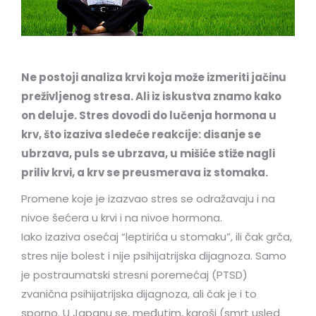
Ne postoji analiza krvi koja može izmeriti jačinu
preživljenog stresa. Ali iz iskustva znamo kako
on deluje. Stres dovodi do lučenja hormona u
krv, što izaziva sledeće reakcije: disanje se
ubrzava, puls se ubrzava, u mišiće stiže nagli
priliv krvi, a krv se preusmerava iz stomaka.
Promene koje je izazvao stres se odražavaju i na
nivoe šećera u krvi i na nivoe hormona.
Iako izaziva osećaj “leptirića u stomaku”, ili čak grča,
stres nije bolest i nije psihijatrijska dijagnoza. Samo
je postraumatski stresni poremećaj (PTSD)
zvanična psihijatrijska dijagnoza, ali čak je i to
sporno. U Japanu se, međutim, karoši (smrt usled