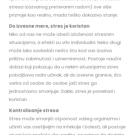
stresa izazvanog preteranim radom) sve više
priznaje kao realno, mada teško dokazivo stanje.
Do izvesne mere, stres je koristan
Niko od nas ne može izbeći izloženost stresnim
situacijama, a efekti su vrlo individualni. Neko drugi
može lako savladati nešto što kod vas izaziva
priličnu zabrinutost i uznemirenost. Postoje naučni
dokazi koji pokazuju da u nekim situacijama stres
poboljšava radni učinak, ali do izvesne granice, što
varira od osobe do osobe; jači stres ga
jednostavno smanjuje. Dakle, stres je ponekad i
koristan.
Kontrolisanje stresa
Stres može smanjiti otpornost vašeg organizma i
učiniti vas osetljivijim na infekcije i bolesti, ali postoje
stvari koje možete da uradite, na primer da dodate