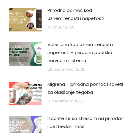
Prirodna pomoć kod
uznemirenosti i napetosti
8. januar 2026.
Valerijana kod uznemirenosti i
napetosti – prirodna podrška
nervnom sistemu
29. decembar 2025.
Migrena – prirodna pomoć i saveti
za olakšanje tegoba
5. decembar 2025.
Izborite se sa stresom na prirodan
i bezbedan način