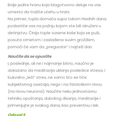
Bolje jedite hranu koja blagotvorno deluje na vas
umesto da tražite utehu u hrani.
Na primer, topla domaća supa tokom hladnih dana
podsetiće vas na pažnju kojom ste bili okruženi u
detinjstvu. Činija tople ovsene kaše koja se puši,
posuta cimetom i zaslađena suvim grožđem,
pomoći će vam da „pregurate“ i najteži dan.
Naučite da se opustite
I, poslednje, ali ne i najmanje bitno, naučno je
dokazano da meditacija uklanja posledice stresa, i
bukvalno „leči“ stres, ne samo što se tiče
subjektivnog osećaja, nego i na fiziološkom nivou
(na nivou neurona). Naučite neku jednostavnu
tehniku opuštanja, dubokog disanja, meditacije i
primenjujte je svakog dana, kao preventivu i lek.
Odoval S