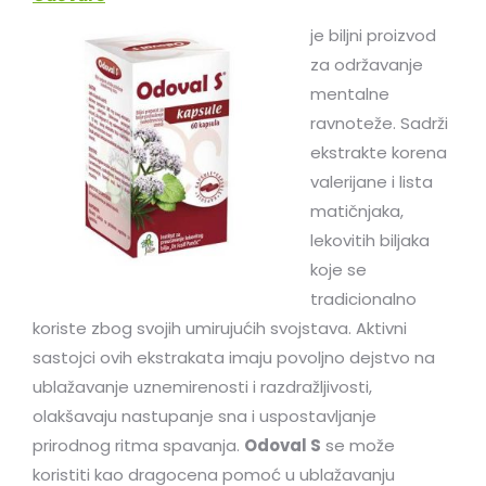
je biljni proizvod
za održavanje
mentalne
ravnoteže. Sadrži
ekstrakte korena
valerijane i lista
matičnjaka,
lekovitih biljaka
koje se
tradicionalno
koriste zbog svojih umirujućih svojstava. Aktivni
sastojci ovih ekstrakata imaju povoljno dejstvo na
ublažavanje uznemirenosti i razdražljivosti,
olakšavaju nastupanje sna i uspostavljanje
prirodnog ritma spavanja.
Odoval S
se može
koristiti kao dragocena pomoć u ublažavanju