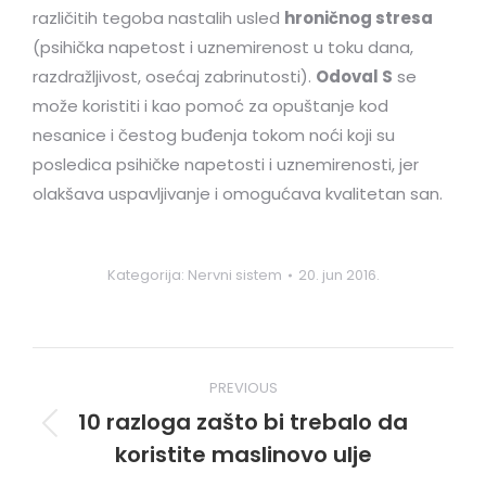
različitih tegoba nastalih usled
hroničnog stresa
(psihička napetost i uznemirenost u toku dana,
razdražljivost, osećaj zabrinutosti).
Odoval S
se
može koristiti i kao pomoć za opuštanje kod
nesanice i čestog buđenja tokom noći koji su
posledica psihičke napetosti i uznemirenosti, jer
olakšava uspavljivanje i omogućava kvalitetan san.
Kategorija:
Nervni sistem
20. jun 2016.
Post
PREVIOUS
navigation
10 razloga zašto bi trebalo da
Previous
koristite maslinovo ulje
post: