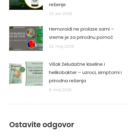
rešenje
23. jun 2026.
Hemoroidi ne prolaze sami –
vreme je za prirodnu pomoć
22. maj 2026.
Višak želudačne kiseline i
helikobakter – uzroci, simptomi i
prirodna rešenja
8. maj 2026.
Ostavite odgovor