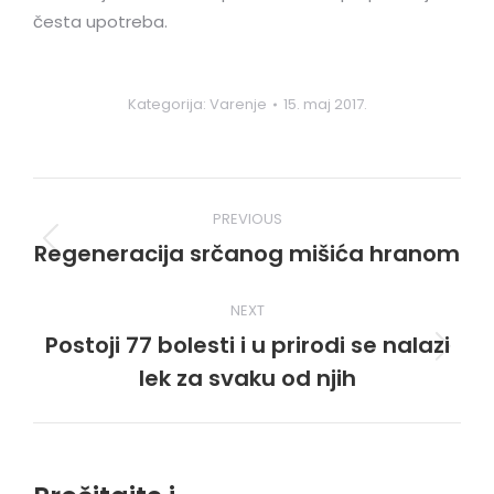
česta upotreba.
Kategorija:
Varenje
15. maj 2017.
Post
PREVIOUS
navigation
Regeneracija srčanog mišića hranom
Previous
post:
NEXT
Postoji 77 bolesti i u prirodi se nalazi
Next
lek za svaku od njih
post: