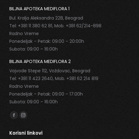
BILJNA APOTEKA MEDIFLORA 1
Bul. Kralja Aleksandra 228, Beograd
Tel: +381 11 380 62 81, Mob. +381 62/214-898
Radno Vreme
Ponedeljak – Petak: 09:00 – 20:00h
Subota: 09:00 – 16:00h
BILJNA APOTEKA MEDIFLORA 2
Vojvode Stepe 112, Voždovac, Beograd
Tel: +381 11 423 2640, Mob. +381 62 214 819
Radno Vreme
Ponedeljak – Petak: 09:00 – 17:00h
Subota: 09:00 – 16:00h
Find us on:
Facebook
Instagram
page
page
Korisni linkovi
opens
opens