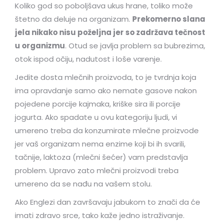
Koliko god so poboljšava ukus hrane, toliko može
štetno da deluje na organizam.
Prekomerno slana
jela nikako nisu poželjna jer so zadržava tečnost
u organizmu
. Otud se javlja problem sa bubrezima,
otok ispod očiju, nadutost i loše varenje.
Jedite dosta mlečnih proizvoda, to je tvrdnja koja
ima opravdanje samo ako nemate gasove nakon
pojedene porcije kajmaka, kriške sira ili porcije
jogurta. Ako spadate u ovu kategoriju ljudi, vi
umereno treba da konzumirate mlečne proizvode
jer vaš organizam nema enzime koji bi ih svarili,
tačnije, laktoza (mlečni šećer) vam predstavlja
problem. Upravo zato mlečni proizvodi treba
umereno da se nađu na vašem stolu.
Ako Englezi dan završavaju jabukom to znači da će
imati zdravo srce, tako kaže jedno istraživanje.