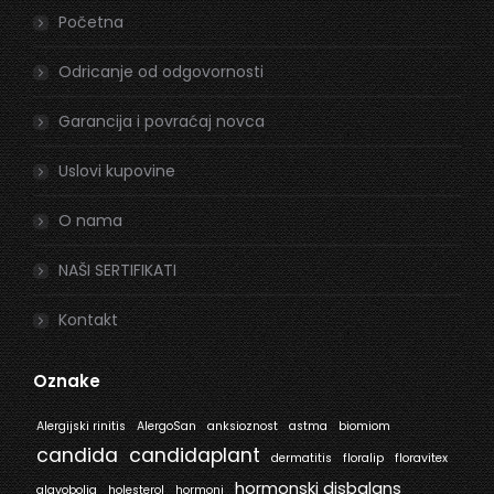
in
in
Početna
new
new
window
window
Odricanje od odgovornosti
Garancija i povraćaj novca
Uslovi kupovine
O nama
NAŠI SERTIFIKATI
Kontakt
Oznake
Alergijski rinitis
AlergoSan
anksioznost
astma
biomiom
candida
candidaplant
dermatitis
floralip
floravitex
hormonski disbalans
glavobolja
holesterol
hormoni