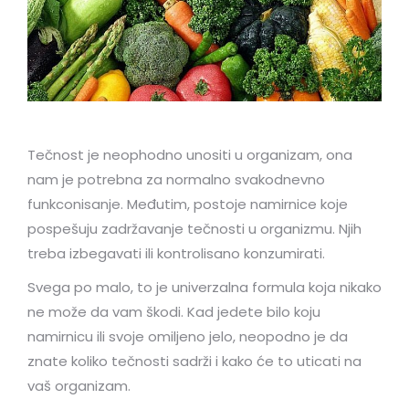
Tečnost je neophodno unositi u organizam, ona
nam je potrebna za normalno svakodnevno
funkconisanje. Međutim, postoje namirnice koje
pospešuju zadržavanje tečnosti u organizmu. Njih
treba izbegavati ili kontrolisano konzumirati.
Svega po malo, to je univerzalna formula koja nikako
ne može da vam škodi. Kad jedete bilo koju
namirnicu ili svoje omiljeno jelo, neopodno je da
znate koliko tečnosti sadrži i kako će to uticati na
vaš organizam.