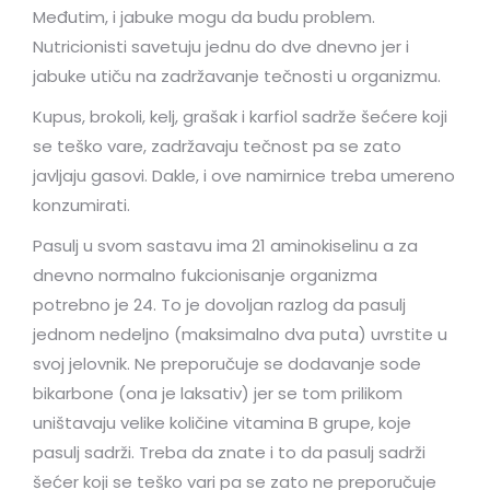
Međutim, i jabuke mogu da budu problem.
Nutricionisti savetuju jednu do dve dnevno jer i
jabuke utiču na zadržavanje tečnosti u organizmu.
Kupus, brokoli, kelj, grašak i karfiol sadrže šećere koji
se teško vare, zadržavaju tečnost pa se zato
javljaju gasovi. Dakle, i ove namirnice treba umereno
konzumirati.
Pasulj u svom sastavu ima 21 aminokiselinu a za
dnevno normalno fukcionisanje organizma
potrebno je 24. To je dovoljan razlog da pasulj
jednom nedeljno (maksimalno dva puta) uvrstite u
svoj jelovnik. Ne preporučuje se dodavanje sode
bikarbone (ona je laksativ) jer se tom prilikom
uništavaju velike količine vitamina B grupe, koje
pasulj sadrži. Treba da znate i to da pasulj sadrži
šećer koji se teško vari pa se zato ne preporučuje