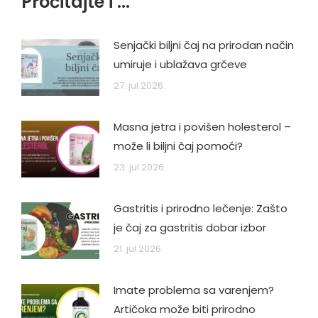
Pročitajte i ...
Senjački biljni čaj na prirodan način
umiruje i ublažava grčeve
27. jul 2026.
Masna jetra i povišen holesterol –
može li biljni čaj pomoći?
23. jul 2026.
Gastritis i prirodno lečenje: Zašto
je čaj za gastritis dobar izbor
21. jul 2026.
Imate problema sa varenjem?
Artičoka može biti prirodno