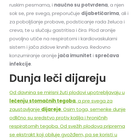
ruskim pesmama, i
naučno su potvrđena
, a njen
sok se, pre svega, preporučuje
dijabetičarima
, ali i
za poboljšanje probave, podsticanje rada želuca i
creva, te u slučaju gastritisa i čira. Plod aronije
povoljno utiče na respiratorni i kardiovaskularni
sistem i jača zidove krvnih sudova. Redovno
konzumiranje aronije
jača imunitet
i
sprečava
infekcije
.
Dunja leči dijareju
Od davnina se mirisni žuti plodovi upotrebljavaju u
lečenju stomačnih tegoba
, a pre svega za
zaustavljanje
dijareje
. Osim toga, semenke dunje
odlično su sredstvo protiv kašlja i hroničnih
respiratornih tegoba. Od svežih plodova priprema
se ekstrakt koji obiluje gvožđem, pa se koristi u