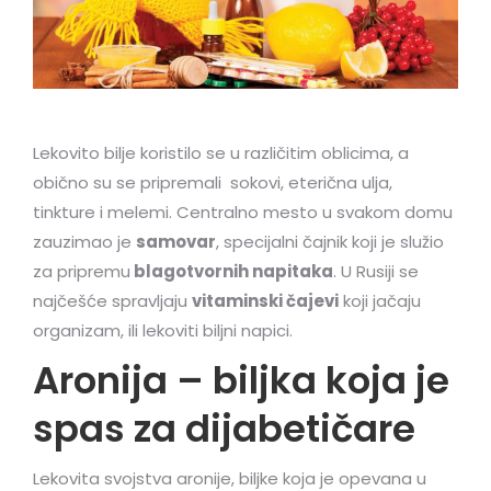
Lekovito bilje koristilo se u različitim oblicima, a
obično su se pripremali sokovi, eterična ulja,
tinkture i melemi. Centralno mesto u svakom domu
zauzimao je
samovar
, specijalni čajnik koji je služio
za pripremu
blagotvornih napitaka
. U Rusiji se
najčešće spravljaju
vitaminski čajevi
koji jačaju
organizam, ili lekoviti biljni napici.
Aronija – biljka koja je
spas za dijabetičare
Lekovita svojstva aronije, biljke koja je opevana u