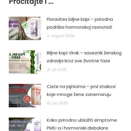
Pročitajte i ...
Floravitex biljne kapi – prirodna
podrška hormonskoj ravnoteži
4. avgust 2026.
Biljne kapi Virak – saveznik ženskog
zdravlja kroz sve životne faze
31. jul 2026.
Ciste na jajnicima – prvi znakovi
koje mnoge žene zanemaruju
19. jun 2026.
Kako prirodno ublažiti simptome
PMS-a i hormonski disbalans