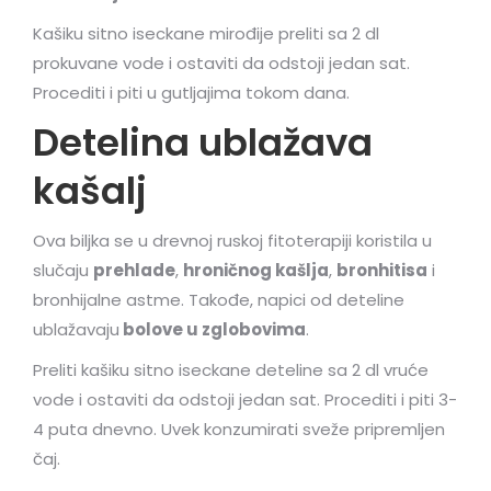
Kašiku sitno iseckane mirođije preliti sa 2 dl
prokuvane vode i ostaviti da odstoji jedan sat.
Procediti i piti u gutljajima tokom dana.
Detelina ublažava
kašalj
Ova biljka se u drevnoj ruskoj fitoterapiji koristila u
slučaju
prehlade
,
hroničnog kašlja
,
bronhitisa
i
bronhijalne astme. Takođe, napici od deteline
ublažavaju
bolove u zglobovima
.
Preliti kašiku sitno iseckane deteline sa 2 dl vruće
vode i ostaviti da odstoji jedan sat. Procediti i piti 3-
4 puta dnevno. Uvek konzumirati sveže pripremljen
čaj.