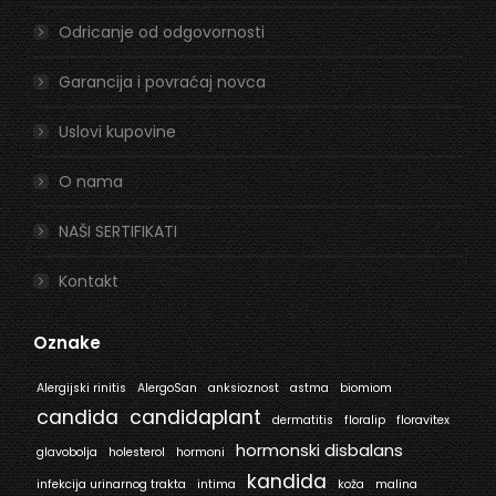
new
new
window
window
Odricanje od odgovornosti
Garancija i povraćaj novca
Uslovi kupovine
O nama
NAŠI SERTIFIKATI
Kontakt
Oznake
Alergijski rinitis
AlergoSan
anksioznost
astma
biomiom
candida
candidaplant
dermatitis
floralip
floravitex
hormonski disbalans
glavobolja
holesterol
hormoni
kandida
infekcija urinarnog trakta
intima
koža
malina