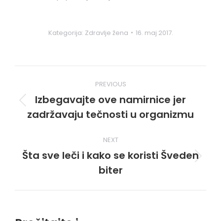
Kategorija:
Zdravlje žena
16. maj 2017.
Post
PREVIOUS
navigation
Izbegavajte ove namirnice jer
Previous
zadržavaju tečnosti u organizmu
post:
NEXT
Šta sve leči i kako se koristi Šveden
Next
biter
post: