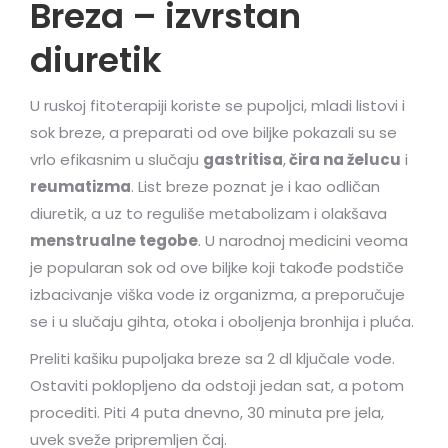
Breza – izvrstan
diuretik
U ruskoj fitoterapiji koriste se pupoljci, mladi listovi i
sok breze, a preparati od ove biljke pokazali su se
vrlo efikasnim u slučaju
gastritisa
,
čira na želucu
i
reumatizma
. List breze poznat je i kao odličan
diuretik, a uz to reguliše metabolizam i olakšava
menstrualne tegobe
. U narodnoj medicini veoma
je popularan sok od ove biljke koji takođe podstiče
izbacivanje viška vode iz organizma, a preporučuje
se i u slučaju gihta, otoka i oboljenja bronhija i pluća.
Preliti kašiku pupoljaka breze sa 2 dl ključale vode.
Ostaviti poklopljeno da odstoji jedan sat, a potom
procediti. Piti 4 puta dnevno, 30 minuta pre jela,
uvek sveže pripremljen čaj.