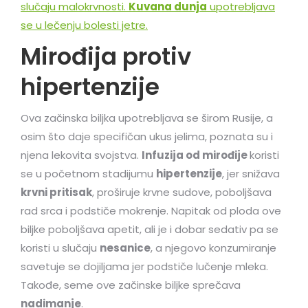
slučaju malokrvnosti.
Kuvana dunja
upotrebljava
se u lečenju bolesti jetre.
Mirođija protiv
hipertenzije
Ova začinska biljka upotrebljava se širom Rusije, a
osim što daje specifičan ukus jelima, poznata su i
njena lekovita svojstva.
Infuzija od mirođije
koristi
se u početnom stadijumu
hipertenzije
, jer snižava
krvni pritisak
, proširuje krvne sudove, poboljšava
rad srca i podstiče mokrenje. Napitak od ploda ove
biljke poboljšava apetit, ali je i dobar sedativ pa se
koristi u slučaju
nesanice
, a njegovo konzumiranje
savetuje se dojiljama jer podstiče lučenje mleka.
Takođe, seme ove začinske biljke sprečava
nadimanje
.