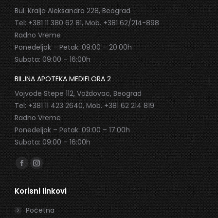
Bul. Kralja Aleksandra 228, Beograd
Tel: +381 11 380 62 81, Mob. +381 62/214-898
Radno Vreme
Ponedeljak – Petak: 09:00 – 20:00h
Subota: 09:00 – 16:00h
BILJNA APOTEKA MEDIFLORA 2
Vojvode Stepe 112, Voždovac, Beograd
Tel: +381 11 423 2640, Mob. +381 62 214 819
Radno Vreme
Ponedeljak – Petak: 09:00 – 17:00h
Subota: 09:00 – 16:00h
Find us on:
Facebook
Instagram
page
page
Korisni linkovi
opens
opens
in
in
Početna