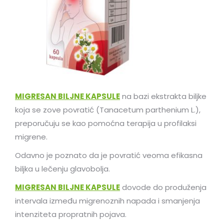
MIGRESAN BILJNE KAPSULE
na bazi ekstrakta biljke
koja se zove povratić (Tanacetum parthenium L.),
preporučuju se kao pomoćna terapija u profilaksi
migrene.
Odavno je poznato da je povratić veoma efikasna
biljka u lečenju glavobolja.
MIGRESAN BILJNE KAPSULE
dovode do produženja
intervala između migrenoznih napada i smanjenja
intenziteta propratnih pojava.