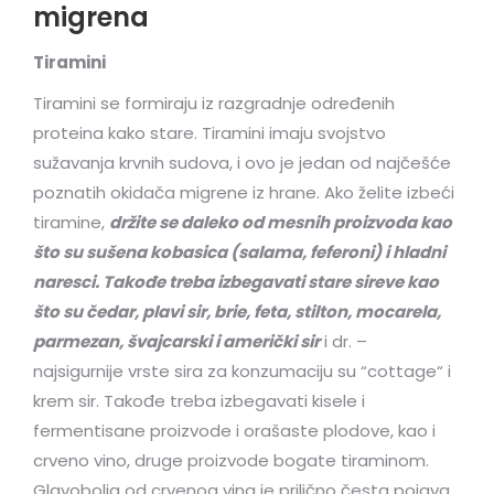
migrena
Tiramini
Tiramini se formiraju iz razgradnje određenih
proteina kako stare. Tiramini imaju svojstvo
sužavanja krvnih sudova, i ovo je jedan od najčešće
poznatih okidača migrene iz hrane. Ako želite izbeći
tiramine,
držite se daleko od mesnih proizvoda kao
što su sušena kobasica (salama, feferoni) i hladni
naresci. Takođe treba izbegavati stare sireve kao
što su čedar, plavi sir, brie, feta, stilton, mocarela,
parmezan, švajcarski i američki sir
i dr. –
najsigurnije vrste sira za konzumaciju su “cottage“ i
krem sir. Takođe treba izbegavati kisele i
fermentisane proizvode i orašaste plodove, kao i
crveno vino, druge proizvode bogate tiraminom.
Glavobolja od crvenog vina je prilično česta pojava,