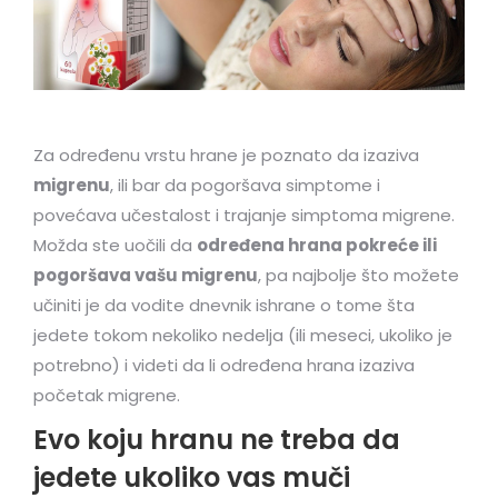
Za određenu vrstu hrane je poznato da izaziva
migrenu
, ili bar da pogoršava simptome i
povećava učestalost i trajanje simptoma migrene.
Možda ste uočili da
određena hrana pokreće ili
pogoršava vašu migrenu
, pa najbolje što možete
učiniti je da vodite dnevnik ishrane o tome šta
jedete tokom nekoliko nedelja (ili meseci, ukoliko je
potrebno) i videti da li određena hrana izaziva
početak migrene.
Evo koju hranu ne treba da
jedete ukoliko vas muči