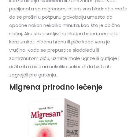
konzumiranja sladoleda ili zamrznutih pića. Kod
pacijenata sa migrenom, intenzivna hladnoća može
da se proširi u potpunu glavobolju umesto da
opadne nakon nekoliko minuta, kao što je obično
slučaj. Ako ste osetljivi na hladnu hranu, nemojte
konzumirati hladnu hranu ili piće kada vam je
vrućina. Kada se prepustite sladoledu ili
zamrznutom piću, uzmite male ugrize ili gutljaje i
držite ih u ustima nekoliko sekundi da biste ih
zagrejali pre gutanja.
Migrena prirodno lečenje