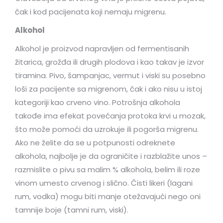
čak i kod pacijenata koji nemaju migrenu.
Alkohol
Alkohol je proizvod napravljen od fermentisanih
žitarica, grožđa ili drugih plodova i kao takav je izvor
tiramina. Pivo, šampanjac, vermut i viski su posebno
loši za pacijente sa migrenom, čak i ako nisu u istoj
kategoriji kao crveno vino. Potrošnja alkohola
takođe ima efekat povećanja protoka krvi u mozak,
što može pomoći da uzrokuje ili pogorša migrenu.
Ako ne želite da se u potpunosti odreknete
alkohola, najbolje je da ograničite i razblažite unos –
razmislite o pivu sa malim % alkohola, belim ili roze
vinom umesto crvenog i slično. Čisti likeri (lagani
rum, vodka) mogu biti manje otežavajući nego oni
tamnije boje (tamni rum, viski).