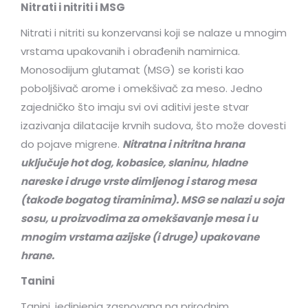
Nitrati i nitriti i MSG
Nitrati i nitriti su konzervansi koji se nalaze u mnogim
vrstama upakovanih i obrađenih namirnica.
Monosodijum glutamat (MSG) se koristi kao
poboljšivač arome i omekšivač za meso. Jedno
zajedničko što imaju svi ovi aditivi jeste stvar
izazivanja dilatacije krvnih sudova, što može dovesti
do pojave migrene.
Nitratna i nitritna hrana
uključuje hot dog, kobasice, slaninu, hladne
nareske i druge vrste dimljenog i starog mesa
(takođe bogatog tiraminima). MSG se nalazi u soja
sosu, u proizvodima za omekšavanje mesa i u
mnogim vrstama azijske (i druge) upakovane
hrane.
Tanini
Tanini, jedinjenja zasnovana na prirodnim