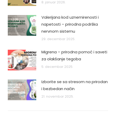
8. januar 2026.
Valerijana kod uznemirenosti i
napetosti – prirodna podrška
nervnom sistemu
29. decembar 2025.
Migrena – prirodna pomoć i saveti
za olakšanje tegoba
5. decembar 2025.
Izborite se sa stresom na prirodan
i bezbedan način
21. novembar 2025.