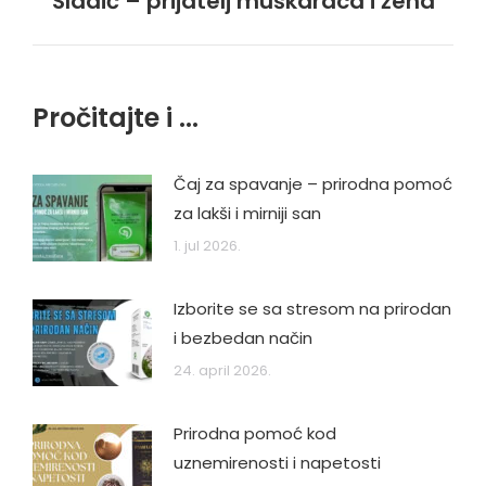
Sladić – prijatelj muškaraca i žena
post:
Pročitajte i ...
Čaj za spavanje – prirodna pomoć
za lakši i mirniji san
1. jul 2026.
Izborite se sa stresom na prirodan
i bezbedan način
24. april 2026.
Prirodna pomoć kod
uznemirenosti i napetosti