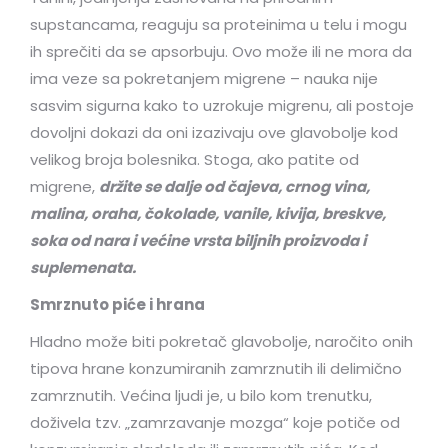
supstancama, reaguju sa proteinima u telu i mogu
ih sprečiti da se apsorbuju. Ovo može ili ne mora da
ima veze sa pokretanjem migrene – nauka nije
sasvim sigurna kako to uzrokuje migrenu, ali postoje
dovoljni dokazi da oni izazivaju ove glavobolje kod
velikog broja bolesnika. Stoga, ako patite od
migrene,
držite se dalje od čajeva, crnog vina,
malina, oraha, čokolade, vanile, kivija, breskve,
soka od nara i većine vrsta biljnih proizvoda i
suplemenata.
Smrznuto piće i hrana
Hladno može biti pokretač glavobolje, naročito onih
tipova hrane konzumiranih zamrznutih ili delimično
zamrznutih. Većina ljudi je, u bilo kom trenutku,
doživela tzv. „zamrzavanje mozga“ koje potiče od