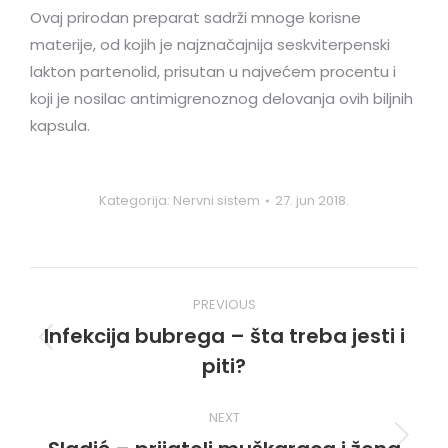
Ovaj prirodan preparat sadrži mnoge korisne
materije, od kojih je najznačajnija seskviterpenski
lakton partenolid, prisutan u najvećem procentu i
koji je nosilac antimigrenoznog delovanja ovih biljnih
kapsula.
Kategorija:
Nervni sistem
27. jun 2018.
Post
PREVIOUS
navigation
Infekcija bubrega – šta treba jesti i
Previous
piti?
post:
NEXT
Next