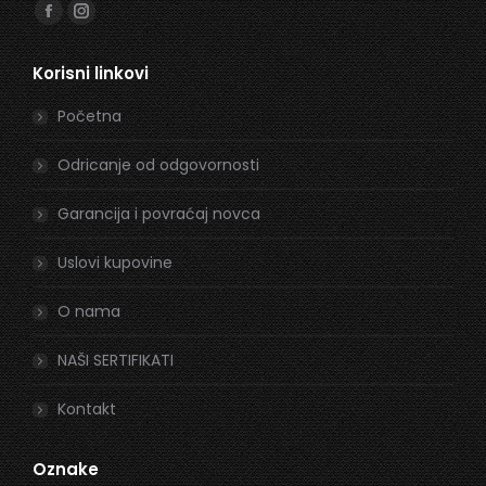
Find us on:
Facebook
Instagram
page
page
Korisni linkovi
opens
opens
in
in
Početna
new
new
window
window
Odricanje od odgovornosti
Garancija i povraćaj novca
Uslovi kupovine
O nama
NAŠI SERTIFIKATI
Kontakt
Oznake