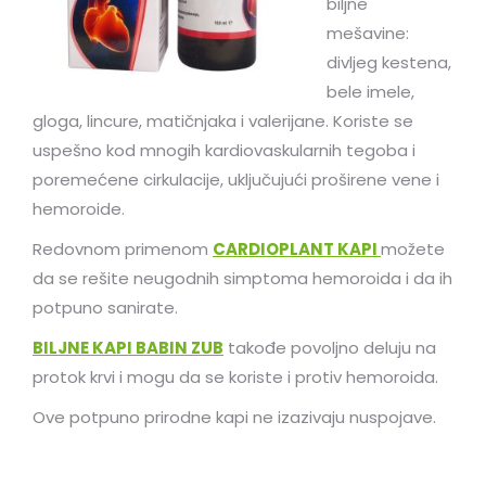
biljne
mešavine:
divljeg kestena,
bele imele,
gloga, lincure, matičnjaka i valerijane. Koriste se
uspešno kod mnogih kardiovaskularnih tegoba i
poremećene cirkulacije, uključujući proširene vene i
hemoroide.
Redovnom primenom
CARDIOPLANT KAPI
možete
da se rešite neugodnih simptoma hemoroida i da ih
potpuno sanirate.
BILJNE KAPI BABIN ZUB
takođe povoljno deluju na
protok krvi i mogu da se koriste i protiv hemoroida.
Ove potpuno prirodne kapi ne izazivaju nuspojave.