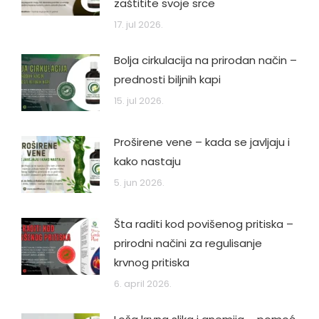
zaštitite svoje srce
17. jul 2026.
Bolja cirkulacija na prirodan način –
prednosti biljnih kapi
15. jul 2026.
Proširene vene – kada se javljaju i
kako nastaju
5. jun 2026.
Šta raditi kod povišenog pritiska –
prirodni načini za regulisanje
krvnog pritiska
6. april 2026.