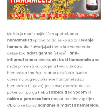
Možda je među najčešćim upotrebama
hamamelisa
upravo to da se koristi za
lečenje
hemoroida
. Zahvaljujući tome što hamamelis
deluje kao
adstrigentno
(steže) i
anti-
inflamatorno
sredstvo,
ekstrakt hamamelisa
se
može primeniti na upaljena tkiva u slučaju
hemoroida i pružaju znatno olakšanje. Budite
oprezni u pogledu primene hamamelisa za
hemoroide (šuljeve), jer je ovaj ekstrakt dosta
potentan, pa ga treba
razblažiti sa vodom ili
nekim uljem nosačem
(poput maslinovog ulja).
Obično se koristi
hamamelis mast za hemoroide
.