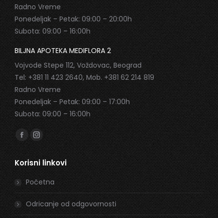
Radno Vreme
Ponedeljak – Petak: 09:00 – 20:00h
Subota: 09:00 – 16:00h
BILJNA APOTEKA MEDIFLORA 2
Vojvode Stepe 112, Voždovac, Beograd
Tel: +381 11 423 2640, Mob. +381 62 214 819
Radno Vreme
Ponedeljak – Petak: 09:00 – 17:00h
Subota: 09:00 – 16:00h
Find us on:
Facebook
Instagram
page
page
Korisni linkovi
opens
opens
in
in
Početna
new
new
window
window
Odricanje od odgovornosti