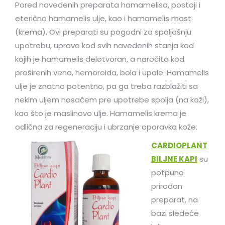
Pored navedenih preparata hamamelisa, postoji i
eterično hamamelis ulje, kao i hamamelis mast
(krema). Ovi preparati su pogodni za spoljašnju
upotrebu, upravo kod svih navedenih stanja kod
kojih je hamamelis delotvoran, a naročito kod
proširenih vena, hemoroida, bola i upale. Hamamelis
ulje je znatno potentno, pa ga treba razblažiti sa
nekim uljem nosačem pre upotrebe spolja (na koži),
kao što je maslinovo ulje. Hamamelis krema je
odlična za regeneraciju i ubrzanje oporavka kože.
CARDIOPLANT
BILJNE KAPI
su
potpuno
prirodan
preparat, na
bazi sledeće