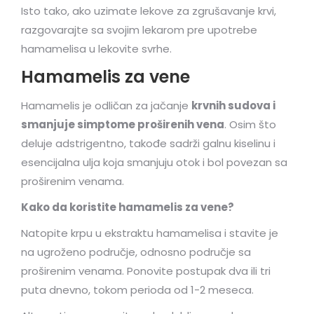
Isto tako, ako uzimate lekove za zgrušavanje krvi,
razgovarajte sa svojim lekarom pre upotrebe
hamamelisa u lekovite svrhe.
Hamamelis za vene
Hamamelis je odličan za jačanje
krvnih sudova i
smanjuje simptome proširenih vena
. Osim što
deluje adstrigentno, takođe sadrži galnu kiselinu i
esencijalna ulja koja smanjuju otok i bol povezan sa
proširenim venama.
Kako da koristite hamamelis za vene?
Natopite krpu u ekstraktu hamamelisa i stavite je
na ugroženo područje, odnosno područje sa
proširenim venama. Ponovite postupak dva ili tri
puta dnevno, tokom perioda od 1-2 meseca.