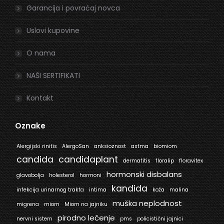
Garancija i povraćaj novca
Uslovi kupovine
O nama
NAŠI SERTIFIKATI
Kontakt
Oznake
Alergijski rinitis
AlergoSan
anksioznost
astma
biomiom
candida
candidaplant
dermatitis
floralip
floravitex
hormonski disbalans
glavobolja
holesterol
hormoni
kandida
infekcija urinarnog trakta
intima
koža
malina
muška neplodnost
migrena
miom
Miom na jajniku
pirodno lečenje
nervni sistem
pms
policistični jajnici