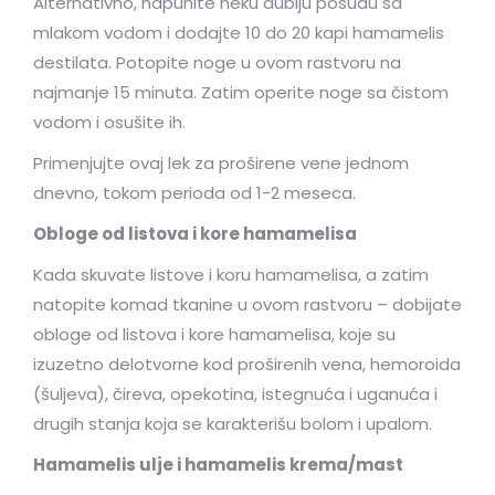
Alternativno, napunite neku dublju posudu sa
mlakom vodom i dodajte 10 do 20 kapi hamamelis
destilata. Potopite noge u ovom rastvoru na
najmanje 15 minuta. Zatim operite noge sa čistom
vodom i osušite ih.
Primenjujte ovaj lek za proširene vene jednom
dnevno, tokom perioda od 1-2 meseca.
Obloge od listova i kore hamamelisa
Kada skuvate listove i koru hamamelisa, a zatim
natopite komad tkanine u ovom rastvoru – dobijate
obloge od listova i kore hamamelisa, koje su
izuzetno delotvorne kod proširenih vena, hemoroida
(šuljeva), čireva, opekotina, istegnuća i uganuća i
drugih stanja koja se karakterišu bolom i upalom.
Hamamelis ulje i hamamelis krema/mast