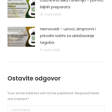
Loša krvna slika i anemija – pomoć
biljnih preparata
31. mart 2026.
Hemoroidi – uzroci, simptomi i
prirodni načini za ublažavanje
tegoba
11. mart 2026.
Ostavite odgovor
Your email address will not be published. Required fields
are marked
*
Comment