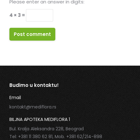
Please enter an answer in digits:
4 × 3 =
Post comment
Budimo u kontaktu!
Email
kontakt@mediflora.rs
BILJNA APOTEKA MEDIFLORA 1
Bul. Kralja Aleksandra 228, Beograd
Tel: +381 11 380 62 81, Mob. +381 62/214-898