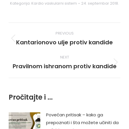
Kategorija:
Kardio vaskularni sistem
24. septembar 2018.
Post
PREVIOUS
navigation
Kantarionovo ulje protiv kandide
Previous
post:
NEXT
Pravilnom ishranom protiv kandide
Next
post:
Pročitajte i ...
Povećan pritisak – kako ga
prepoznati i šta možete učiniti da