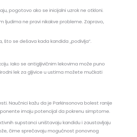
u, pogotovo ako se inicijalni uzrok ne otkloni.
vim ljudima ne pravi nikakve probleme. Zapravo,
ma, što se dešava kada kandida „podivlja“.
kciju. Iako se antigljivičnim lekovima može puno
irodni lek za gljivice u ustima možete mućkati
ti. Naučnici kažu da je Parkinsonova bolest ranije
komponente imaju potencijal da pokrenu simptome.
ivnih supstanci uništavaju kandidu i zaustavljaju
luzokože, čime sprečavaju mogućnost ponovnog