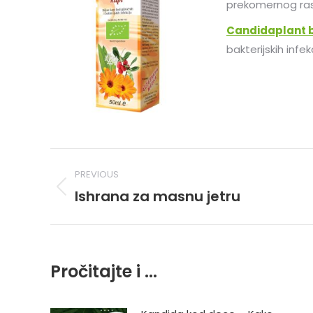
prekomernog ras
Candidaplant b
bakterijskih infekc
Post
PREVIOUS
navigation
Ishrana za masnu jetru
Previous
post:
Pročitajte i ...