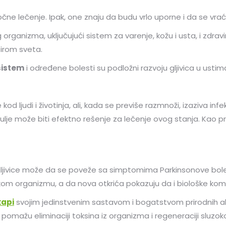
ne lečenje. Ipak, one znaju da budu vrlo uporne i da se vraćaj
organizma, uključujući sistem za varenje, kožu i usta, i zdra
širom sveta.
sistem
i određene bolesti su podložni razvoju gljivica u usti
 ljudi i životinja, ali, kada se previše razmnoži, izaziva infe
ulje može biti efektno rešenje za lečenje ovog stanja. Kao pr
 gljivice može da se poveže sa simptomima Parkinsonove boles
judskom organizmu, a da nova otkrića pokazuju da i biološke 
kapi
svojim jedinstvenim sastavom i bogatstvom prirodnih akt
oj, pomažu eliminaciji toksina iz organizma i regeneraciji s