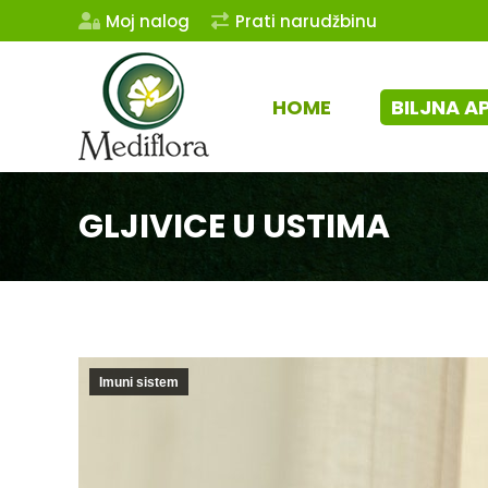
Moj nalog
Prati narudžbinu
HOME
BILJNA A
GLJIVICE U USTIMA
Imuni sistem