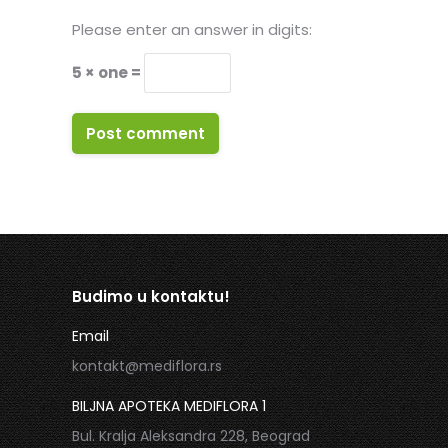
Please enter an answer in digits:
5 × one =
Post comment
Budimo u kontaktu!
Email
kontakt@mediflora.rs
BILJNA APOTEKA MEDIFLORA 1
Bul. Kralja Aleksandra 228, Beograd