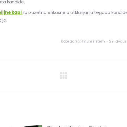
ta kandide.
iljne kapi
su izuzetno efikasne u otklanjanju tegoba kandide 
ija.
Kategorija:
Imuni sistem
29. avgust
Next
post: