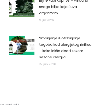
Biljne kapi Koprive – Prirodna
snaga biljke koja čuva
organizam
9. jul 2026.
Smanjenje ili otklanjanje
tegoba kod alergijskog rinitisa
– kako lakše disati tokom
sezone alergija
15. jun 2026.
s are marked
*