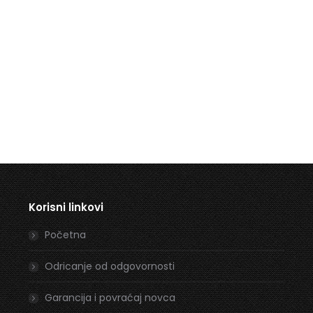
Korisni linkovi
Početna
Odricanje od odgovornosti
Garancija i povraćaj novca