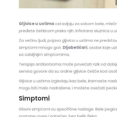
Gljivice u ustima
ostavljaju za sobom bele, mlečne,
pređete četkicom preko njih. Inficirana sluznica u u
Za većinu ljudi, pojava gljivica u ustima ne predsta
simptomi mnogo gori.
Dijabetičari
, osobe koje uz
sa ozbiljnijim simptomima.
Terapija antibioticima može povećati rizik od dobija
servisa govore da su oralne gljivice češće kod osob
Gljivice u ustima izgledaju kao bele, kremaste nasl
mogu biti malo nadražene, i možete osećati peckan
Simptomi
Glavni simptomi su specifične naslage. Bele pegice s
postane crven i natečen, bez belih fleka.