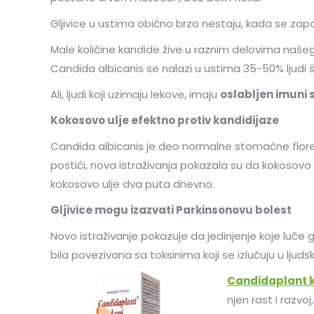
Gljivice u ustima obično brzo nestaju, kada se započ
Male količine kandide žive u raznim delovima našeg 
Candida albicanis se nalazi u ustima 35-50% ljudi 
Ali, ljudi koji uzimaju lekove, imaju
oslabljen imuni 
Kokosovo ulje efektno protiv kandidijaze
Candida albicanis je deo normalne stomačne flore kod
postići, nova istraživanja pokazala su da kokosovo 
kokosovo ulje dva puta dnevno.
Gljivice mogu izazvati Parkinsonovu bolest
Novo istraživanje pokazuje da jedinjenje koje luče
bila povezivana sa toksinima koji se izlučuju u l
Candidaplant 
njen rast i razv