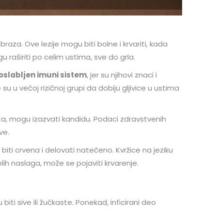
aza. Ove lezije mogu biti bolne i krvariti, kada
 raširiti po celim ustima, sve do grla.
oslabljen imuni sistem
, jer su njihovi znaci i
u u većoj rizičnoj grupi da dobiju gljivice u ustima
usta, mogu izazvati kandidu. Podaci zdravstvenih
ve.
iti crvena i delovati natečeno. Kvržice na jeziku
h naslaga, može se pojaviti krvarenje.
ti sive ili žućkaste. Ponekad, inficirani deo