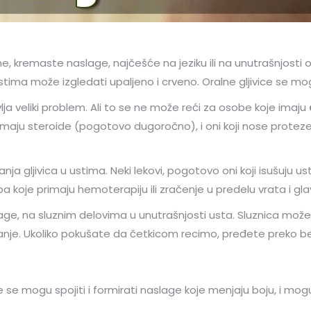
 kremaste naslage, najčešće na jeziku ili na unutrašnjosti obr
stima može izgledati upaljeno i crveno. Oralne gljivice se mogu
vlja veliki problem. Ali to se ne može reći za osobe koje imaju
imaju steroide (pogotovo dugoročno), i oni koji nose proteze s
nja gljivica u ustima. Neki lekovi, pogotovo oni koji isušuju 
a koje primaju hemoterapiju ili zračenje u predelu vrata i gla
age, na sluznim delovima u unutrašnjosti usta. Sluznica može b
je. Ukoliko pokušate da četkicom recimo, pređete preko beli
e mogu spojiti i formirati naslage koje menjaju boju, i mogu bi