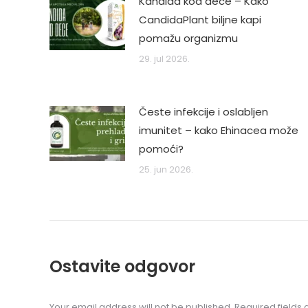
Kandida kod dece – Kako
CandidaPlant biljne kapi
pomažu organizmu
29. jul 2026.
Česte infekcije i oslabljen
imunitet – kako Ehinacea može
pomoći?
25. jun 2026.
Ostavite odgovor
Your email address will not be published. Required field