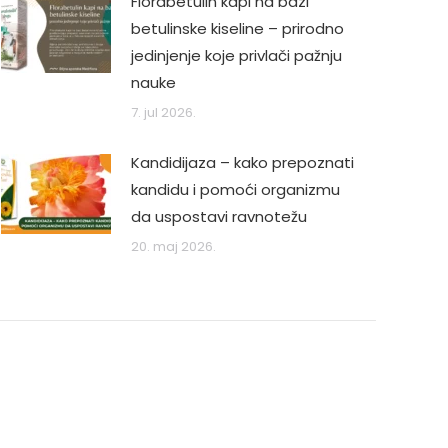
Florabetulin kapi na bazi
betulinske kiseline – prirodno
jedinjenje koje privlači pažnju
nauke
7. jul 2026.
Kandidijaza – kako prepoznati
kandidu i pomoći organizmu
da uspostavi ravnotežu
20. maj 2026.