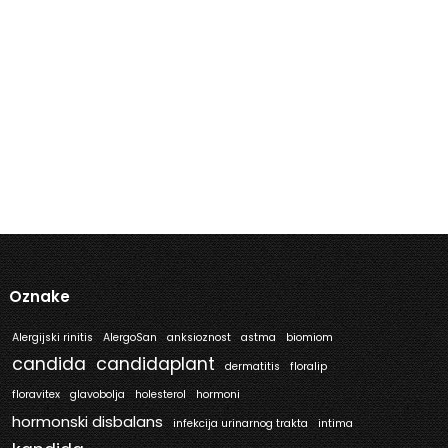
Oznake
Alergijski rinitis
AlergoSan
anksioznost
astma
biomiom
candida
candidaplant
dermatitis
floralip
floravitex
glavobolja
holesterol
hormoni
hormonski disbalans
infekcija urinarnog trakta
intima