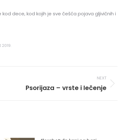
kod dece, kod kojih je sve češća pojava gljivičnih i
 2019.
NEXT
Psorijaza – vrste i lečenje