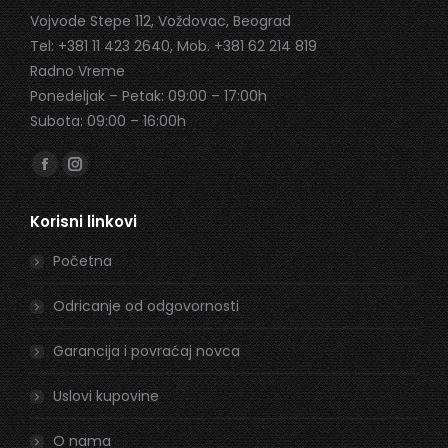
Vojvode Stepe 112, Voždovac, Beograd
Tel: +381 11 423 2640, Mob. +381 62 214 819
Radno Vreme
Ponedeljak – Petak: 09:00 – 17:00h
Subota: 09:00 – 16:00h
Find us on:
Facebook
Instagram
page
page
Korisni linkovi
opens
opens
in
in
Početna
new
new
window
window
Odricanje od odgovornosti
Garancija i povraćaj novca
Uslovi kupovine
O nama