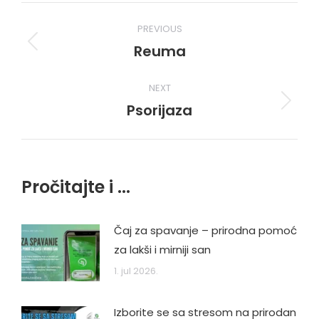
Post
PREVIOUS
navigation
Reuma
Previous
post:
NEXT
Psorijaza
Next
post:
Pročitajte i ...
Čaj za spavanje – prirodna pomoć
za lakši i mirniji san
1. jul 2026.
Izborite se sa stresom na prirodan