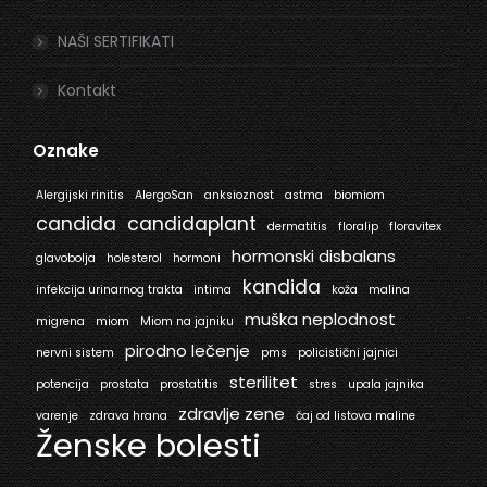
NAŠI SERTIFIKATI
Kontakt
Oznake
Alergijski rinitis
AlergoSan
anksioznost
astma
biomiom
candida
candidaplant
dermatitis
floralip
floravitex
hormonski disbalans
glavobolja
holesterol
hormoni
kandida
infekcija urinarnog trakta
intima
koža
malina
muška neplodnost
migrena
miom
Miom na jajniku
pirodno lečenje
nervni sistem
pms
policistični jajnici
sterilitet
potencija
prostata
prostatitis
stres
upala jajnika
zdravlje zene
varenje
zdrava hrana
čaj od listova maline
Ženske bolesti