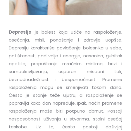
Depresija
je bolest koja utiče na raspoloženje,
osećanja, misli, ponašanje i zdravlje uopšte.
Depresiju karakteriše povlačenje bolesnika u sebe,
potištenost, pad volje i energije, nesanica, gubitak
apetita, prepuštanje mračnim mislima, brizi i
samookrivljavanju, usporen misaoni tok,
beznadnadežnost i bespomoćnost. Promene
raspoloženja mogu se smenjivati tokom dana.
Često je stanje teže ujutru, a raspoloženje se
popravlja kako dan napreduje. Ipak, način promene
raspoloženja može biti potpuno obrnut. Postoji
nesposobnost uživanja u stvarima, stalni osećaj
teskobe. Uz to, često postoji doživljaj