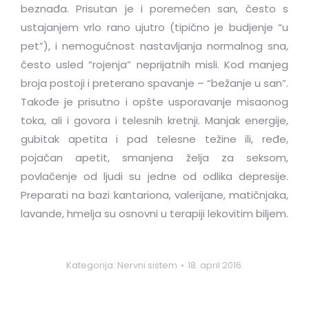
beznađa. Prisutan je i poremećen san, često s
ustajanjem vrlo rano ujutro (tipično je budjenje “u
pet”), i nemogućnost nastavljanja normalnog sna,
često usled “rojenja” neprijatnih misli. Kod manjeg
broja postoji i preterano spavanje – “bežanje u san”.
Takođe je prisutno i opšte usporavanje misaonog
toka, ali i govora i telesnih kretnji. Manjak energije,
gubitak apetita i pad telesne težine ili, ređe,
pojačan apetit, smanjena želja za seksom,
povlačenje od ljudi su jedne od odlika depresije.
Preparati na bazi kantariona, valerijane, matičnjaka,
lavande, hmelja su osnovni u terapiji lekovitim biljem.
Kategorija:
Nervni sistem
18. april 2016.