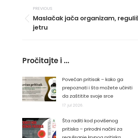
Post
PREVIOUS
navigation
Maslačak jača organizam, reguliše
Previous
jetru
post:
Pročitajte i ...
Povećan pritisak – kako ga
prepoznati i šta možete učiniti
da zaštitite svoje srce
17. jul 2026.
Šta raditi kod povišenog
pritiska – prirodni načini za
regulisanje krvnog pritiska