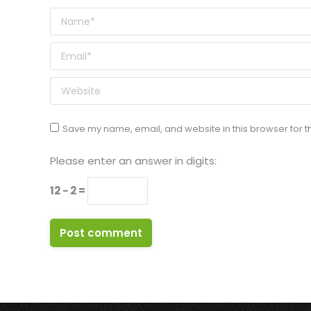
Name *
Email *
Website
Save my name, email, and website in this browser for t
Please enter an answer in digits:
12 − 2 =
Post comment