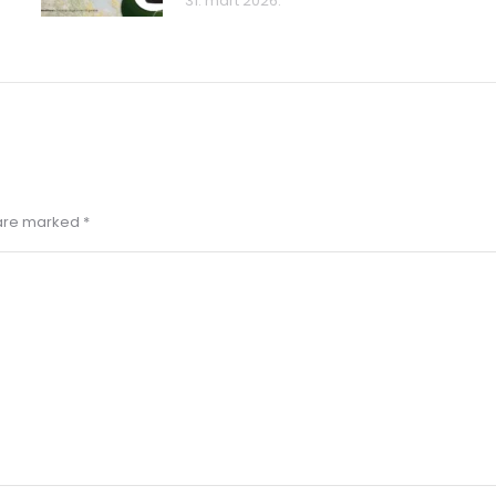
31. mart 2026.
s are marked
*