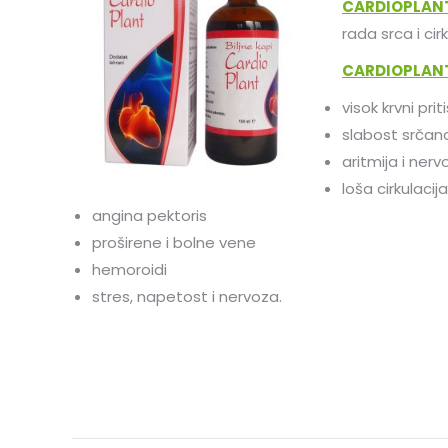
CARDIOPLANT
rada srca i cirk
CARDIOPLANT
visok krvni prit
slabost srčan
aritmija i ner
loša cirkulacija
angina pektoris
proširene i bolne vene
hemoroidi
stres, napetost i nervoza.