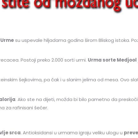
.
Urme
su uspevale hiljadama godina širom Bliskog istoka. 
ecacea. Postoji preko 2.000 sorti urmi.
Urma sorte Medjool
teinskim šejkovima, pa čak i u slanim jelima od mesa. Ovo sl
alorija
. Ako ste na dijeti, možda bi bilo pametno da preskočit
a za rafinisani šećer.
vlje srca
. Antioksidansi u urmama igraju veliku ulogu u
preve