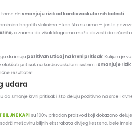
po tome da
smanjuju rizik od kardiovaskularnih bolesti
.
namirnica bogatih vlaknima – kao što su urme – jeste pove
ežine,
a znamo da višak kilograma može dovesti do srčanih o
ogu da imaju
pozitivan uticaj na krvni pritisak
. Kalijum je v
olakšati pritisak na kardiovaskularni sistem i
smanjuje rizi
lične rezultate!
g udara
u da smanje krvni pritisak i što deluju pozitivno na srce i 
 BILJNE KAPI
su 100% prirodan proizvod koji dokazano deluje
 sadrži mešavinu biljnih ekstrakata divljeg kestena, bele imele,