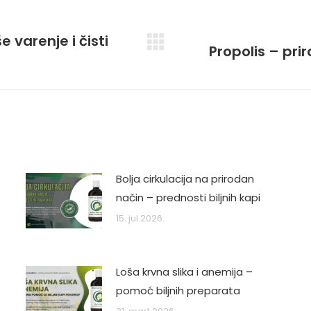
 varenje i čisti
Propolis – prir
Next
post:
Bolja cirkulacija na prirodan
način – prednosti biljnih kapi
15. jul 2026.
Loša krvna slika i anemija –
pomoć biljnih preparata