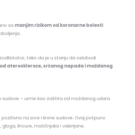
zano sa
manjim rizikom od koronarne bolesti
boljenja.
azodilatator, tako da je u stanju da oslobodi
k od ateroskleroze, srčanog napada i moždanog
krvne sudove – urme kao zaštita od moždanog udara
 pozitivno na srce i krvne sudove. Ovaj potpuno
 gloga, lincure, matičnjaka i valerijane.