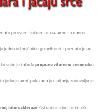
Poznate po svom slatkom ukusu, urme se danas
je jedna od najčešće gajenih sorti i poznata je po
atko voće je takođe
prepuno vitamina, minerala i
e jedenje urmi. Ipak, kada je u pitanju zadovoljenje
nciji ateroskleroze
. Ovi antioksidansi stimulišu