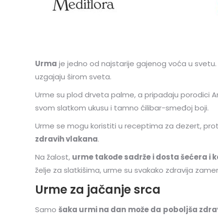
Urma
je jedno od najstarije gajenog voća u svetu
uzgajaju širom sveta.
Urme su plod drveta palme, a pripadaju porodici Ar
svom slatkom ukusu i tamno ćilibar-smeđoj boji.
Urme se mogu koristiti u receptima za dezert, pro
zdravih vlakana
.
Na žalost,
urme takođe sadrže i dosta šećera i k
želje za slatkišima, urme su svakako zdravija zamen
Urme za jačanje srca
Samo
šaka urmi na dan
može da
poboljša zdra