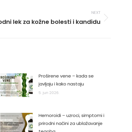
NEXT
odni lek za kožne bolesti i kandidu
Proširene vene – kada se
javljaju i kako nastaju
5. jun 2026.
Hemoroidi – uzroci, simptomi i
prirodni načini za ublažavanje
tegoba