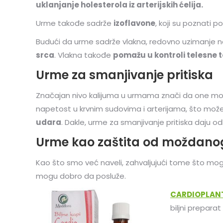
uklanjanje holesterola iz arterijskih ćelija.
Urme takođe sadrže
izoflavone
, koji su poznati 
Budući da urme sadrže vlakna, redovno uzimanje 
srca
. Vlakna takođe
pomažu u kontroli telesne t
Urme za smanjivanje pritiska
Značajan nivo kalijuma u urmama znači da one m
napetost u krvnim sudovima i arterijama, što može 
udara
. Dakle, urme za smanjivanje pritiska daju od
Urme kao zaštita od moždano
Kao što smo već naveli, zahvaljujući tome što mog
mogu dobro da posluže.
CARDIOPLANT
biljni preparat