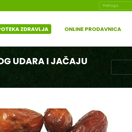
Search:
POTEKA ZDRAVLJA
ONLINE PRODAVNICA
OG UDARA I JAČAJU
You are h