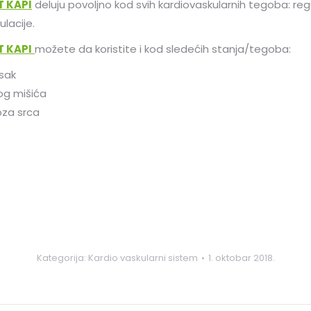
 KAPI
deluju povoljno kod svih kardiovaskularnih tegoba: reg
ulacije.
 KAPI
možete da koristite i kod sledećih stanja/tegoba:
isak
og mišića
voza srca
Kategorija:
Kardio vaskularni sistem
1. oktobar 2018.