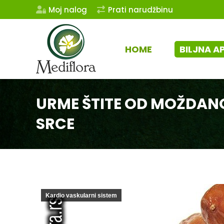
Moj nalog
Prati narudžbinu
HOME
BILJNA A
URME ŠTITE OD MOŽDAN
SRCE
Kardio vaskularni sistem