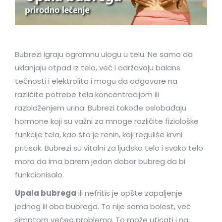
Bubrezi igraju ogromnu ulogu u telu. Ne samo da
uklanjaju otpad iz tela, već i održavaju balans
tečnosti i elektrolita i mogu da odgovore na
različite potrebe tela koncentracijom ili
razblaženjem urina. Bubrezi takođe oslobađaju
hormone koji su važni za mnoge različite fiziološke
funkcije tela, kao što je renin, koji reguliše krvni
pritisak. Bubrezi su vitalni za ljudsko telo i svako telo
mora da ima barem jedan dobar bubreg da bi
funkcionisalo.
Upala bubrega
ili nefritis je opšte zapaljenje
jednog ili oba bubrega. To nije sama bolest, već
simptom većeg problema. To može uticati i na