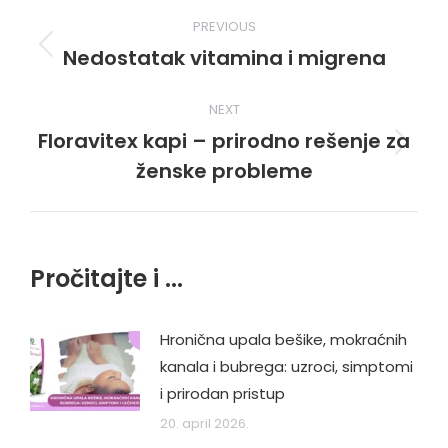
Post
PREVIOUS
navigation
Nedostatak vitamina i migrena
Previous
post:
NEXT
Floravitex kapi – prirodno rešenje za
Next
ženske probleme
post:
Pročitajte i ...
Hronična upala bešike, mokraćnih
kanala i bubrega: uzroci, simptomi
i prirodan pristup
20. april 2026.