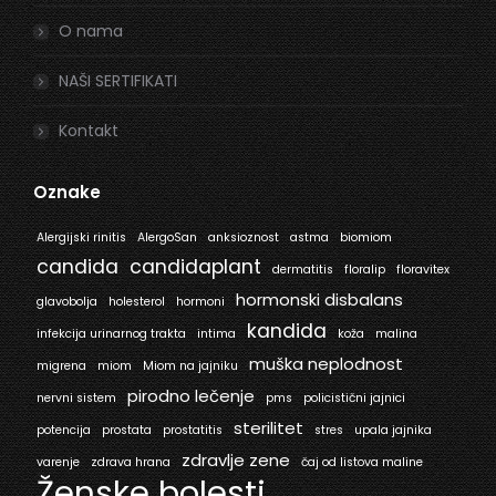
O nama
NAŠI SERTIFIKATI
Kontakt
Oznake
Alergijski rinitis
AlergoSan
anksioznost
astma
biomiom
candida
candidaplant
dermatitis
floralip
floravitex
hormonski disbalans
glavobolja
holesterol
hormoni
kandida
infekcija urinarnog trakta
intima
koža
malina
muška neplodnost
migrena
miom
Miom na jajniku
pirodno lečenje
nervni sistem
pms
policistični jajnici
sterilitet
potencija
prostata
prostatitis
stres
upala jajnika
zdravlje zene
varenje
zdrava hrana
čaj od listova maline
Ženske bolesti