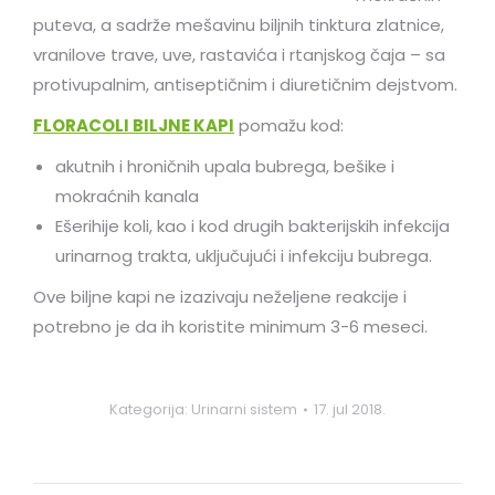
puteva, a sadrže mešavinu biljnih tinktura zlatnice,
vranilove trave, uve, rastavića i rtanjskog čaja – sa
protivupalnim, antiseptičnim i diuretičnim dejstvom.
FLORACOLI BILJNE KAPI
pomažu kod:
akutnih i hroničnih upala bubrega, bešike i
mokraćnih kanala
Ešerihije koli, kao i kod drugih bakterijskih infekcija
urinarnog trakta, uključujući i infekciju bubrega.
Ove biljne kapi ne izazivaju neželjene reakcije i
potrebno je da ih koristite minimum 3-6 meseci.
Kategorija:
Urinarni sistem
17. jul 2018.