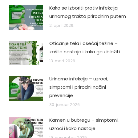
Kako se izboriti protiv infekcija
urinarnog trakta prirodnim putem
2. april 2026.
Oticanje tela i osećaj težine –
zašto nastaje i kako ga ublažiti
13. mart 2026.
Urinarne infekcije – uzroci,
simptomi i prirodni načini
prevencije
30. januar 2026.
Kamen u bubregu – simptomi,
uzroci i kako nastaje
19. novembar 2025.