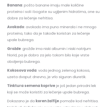
Banana
: pošto banane imaju male količine
proteina i soli i bogate su ugljenim hidratima, one su
dobre za lečenje nefritisa.
Avokado
: avokado ima puno minerala i ne mnogo
proteina, tako da je takođe koristan za lečenje
upale bubrega.
Grožđe
: grožđe ima niski albumin i niski natrijum
hlorid, pa je dobro za jelo tokom bilo koje vrste
oboljenja bubrega.
Kokosova voda
: voda jednog zelenog kokosa,
uzeta dvaput dnevno, je vrlo siguran diuretik.
Tinktura semena koprive
je još jedan prirodni lek
koji se može koristiti za lečenje upale bubrega.
Dokazano je da
koren žalfije
pomaže kod nefritisa.