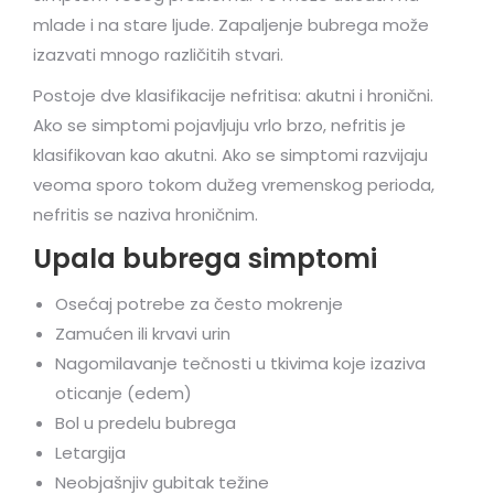
mlade i na stare ljude. Zapaljenje bubrega može
izazvati mnogo različitih stvari.
Postoje dve klasifikacije nefritisa: akutni i hronični.
Ako se simptomi pojavljuju vrlo brzo, nefritis je
klasifikovan kao akutni. Ako se simptomi razvijaju
veoma sporo tokom dužeg vremenskog perioda,
nefritis se naziva hroničnim.
Upala bubrega simptomi
Osećaj potrebe za često mokrenje
Zamućen ili krvavi urin
Nagomilavanje tečnosti u tkivima koje izaziva
oticanje (edem)
Bol u predelu bubrega
Letargija
Neobjašnjiv gubitak težine