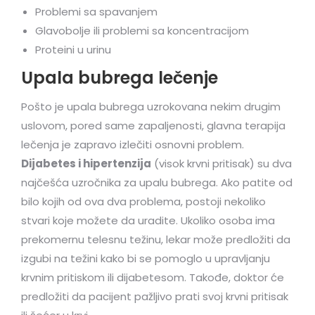
Problemi sa spavanjem
Glavobolje ili problemi sa koncentracijom
Proteini u urinu
Upala bubrega lečenje
Pošto je upala bubrega uzrokovana nekim drugim
uslovom, pored same zapaljenosti, glavna terapija
lečenja je zapravo izlečiti osnovni problem.
Dijabetes i hipertenzija
(visok krvni pritisak) su dva
najčešća uzročnika za upalu bubrega. Ako patite od
bilo kojih od ova dva problema, postoji nekoliko
stvari koje možete da uradite. Ukoliko osoba ima
prekomernu telesnu težinu, lekar može predložiti da
izgubi na težini kako bi se pomoglo u upravljanju
krvnim pritiskom ili dijabetesom. Takođe, doktor će
predložiti da pacijent pažljivo prati svoj krvni pritisak