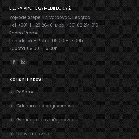
BILJNA APOTEKA MEDIFLORA 2
Vojvode Stepe 112, Voždovac, Beograd
Tel: +381 11 423 2640, Mob. +381 62 214 819
Radno Vreme
Ponedeljak – Petak: 09:00 – 17:00h
Subota: 09:00 – 16:00h
Find us on:
Facebook
Instagram
page
page
Korisni linkovi
opens
opens
in
in
Početna
new
new
window
window
Odricanje od odgovornosti
Garancija i povraćaj novca
Uslovi kupovine