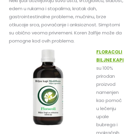
Neki ljudi doživljavaju suva usta, vrtoglavicu, slabost,
edem u rukama i stopalima, kratak dah,
gastrointestinalne probleme, mučninu, brze
otkucaje srca, povraćanje i anksioznost. Simptomi
su obično veoma privremeni. Koren žalfije može da
pomogne kod ovih problema.
FLORACOLI
BILJNE KAPI
su 100%
prirodan
proizvod
namenjen
kao pomoć
u lečenju
upale
bubrega i
mokraćnih