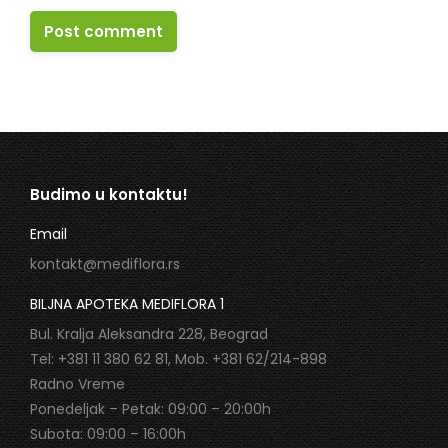
Post comment
Budimo u kontaktu!
Email
kontakt@mediflora.rs
BILJNA APOTEKA MEDIFLORA 1
Bul. Kralja Aleksandra 228, Beograd
Tel: +381 11 380 62 81, Mob. +381 62/214-898
Radno Vreme
Ponedeljak – Petak: 09:00 – 20:00h
Subota: 09:00 – 16:00h