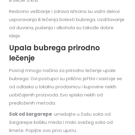
ili šećer u krvi.
Redovno vežbanje i zdrava ishrana su važni delovi
usporavanja ili lečenja bolesti bubrega. Uzdržavanje
od duvana, pušenja i alkohola su takođe dobre
ideje.
Upala bubrega prirodno
lečenje
Postoji mnogo načina za prirodno lečenje upale
bubrega. Ovi postupci su prilično jeftini i sastoje se
od odlaska u lokalnu prodavnicu i kupovine nekih
uobičajenih proizvoda. Evo spiska nekih od
predloženih metoda:
Sok od šargarepe
: umešajte u čašu soka od
šargarepe kašiku meda i malo svežeg soka od
limete. Popijte ovo prvo ujutru.