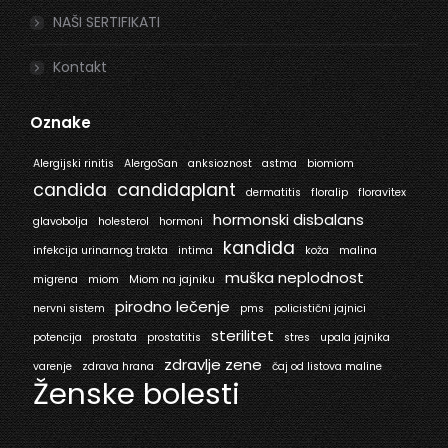
NAŠI SERTIFIKATI
Kontakt
Oznake
Alergijski rinitis
AlergoSan
anksioznost
astma
biomiom
candida
candidaplant
dermatitis
floralip
floravitex
hormonski disbalans
glavobolja
holesterol
hormoni
kandida
infekcija urinarnog trakta
intima
koža
malina
muška neplodnost
migrena
miom
Miom na jajniku
pirodno lečenje
nervni sistem
pms
policistični jajnici
sterilitet
potencija
prostata
prostatitis
stres
upala jajnika
zdravlje zene
varenje
zdrava hrana
čaj od listova maline
Ženske bolesti