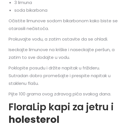
3 limuna
soda bikarbona
Očistite limunove sodom bikarbonom kako biste se
otarasili nečistoća.
Prokuvajte vodu, a zatim ostavite da se ohladi.
Iseckajte limunove na kriške i naseckajte peršun, a
zatim to sve dodajte u vodu.
Poklopite posudu i držite napitak u frižideru.
Sutradan dobro promešajte i prespite napitak u
staklenu flašu.
Pijte 100 grama ovog zdravog pića svakog dana.
FloraLip kapi za jetru i
holesterol