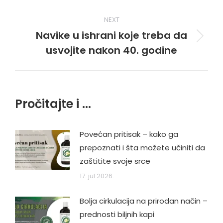
post:
NEXT
Navike u ishrani koje treba da
Next
usvojite nakon 40. godine
post:
Pročitajte i ...
Povećan pritisak – kako ga
prepoznati i šta možete učiniti da
zaštitite svoje srce
17. jul 2026.
Bolja cirkulacija na prirodan način –
prednosti biljnih kapi