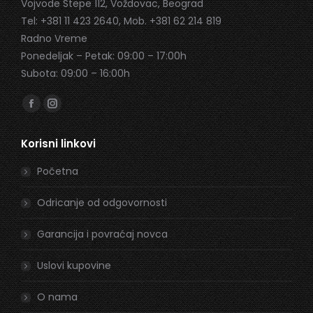
Vojvode Stepe 112, Voždovac, Beograd
Tel: +381 11 423 2640, Mob. +381 62 214 819
Radno Vreme
Ponedeljak – Petak: 09:00 – 17:00h
Subota: 09:00 – 16:00h
Find us on:
Facebook
Instagram
page
page
Korisni linkovi
opens
opens
in
in
Početna
new
new
window
window
Odricanje od odgovornosti
Garancija i povraćaj novca
Uslovi kupovine
O nama