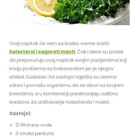
Ovaj napitak će vam za kratko vreme sniziti
holesterol i sagoreti masti
. Čak i lekari su počeli
da preporučuju ovaj napitak svojim pacijentima koji
imaju problema sa holesterolom jer je njegov
efekat čudesan. Svi sastojci napitka su veoma
zdravi i pomažu organizmu da se izbori sa brojnim
bolestima, a u kombinaciji predstavljaju odlično
sredstvo za uništavanje holesterola i masti.
Sastojci:
2l filtrirane vode
3 struka peršuna