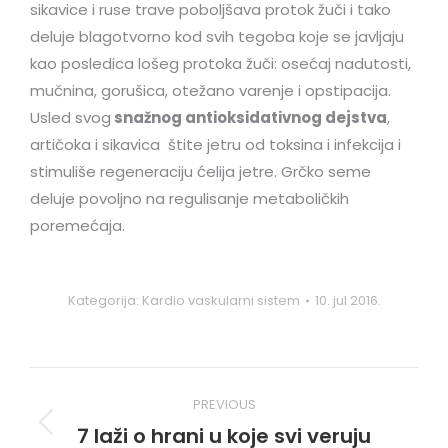
sikavice i ruse trave poboljšava protok žuči i tako
deluje blagotvorno kod svih tegoba koje se javljaju
kao posledica lošeg protoka žuči: osećaj nadutosti,
mučnina, gorušica, otežano varenje i opstipacija.
Usled svog
snažnog antioksidativnog dejstva
,
artičoka i sikavica štite jetru od toksina i infekcija i
stimuliše regeneraciju ćelija jetre. Grčko seme
deluje povoljno na regulisanje metaboličkih
poremećaja.
Kategorija:
Kardio vaskularni sistem
10. jul 2016.
Post
PREVIOUS
navigation
7 laži o hrani u koje svi veruju
Previous