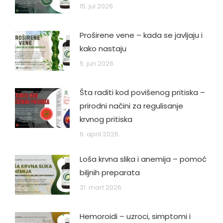
15. jul 2026.
Proširene vene – kada se javljaju i
kako nastaju
5. jun 2026.
Šta raditi kod povišenog pritiska –
prirodni načini za regulisanje
krvnog pritiska
6. april 2026.
Loša krvna slika i anemija – pomoć
biljnih preparata
31. mart 2026.
Hemoroidi – uzroci, simptomi i