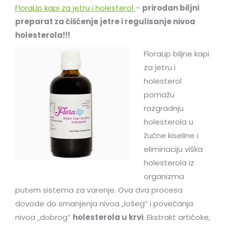
FloraLip kapi za jetru i holesterol
–
prirodan biljni
preparat za čišćenje jetre i regulisanje nivoa
holesterola!!!
FloraLip biljne kapi
za jetru i
holesterol
pomažu
razgradnju
holesterola u
žučne kiseline i
eliminaciju viška
holesterola iz
organizma
putem sistema za varenje. Ova dva procesa
dovode do smanjenja nivoa „lošeg“ i povećanja
nivoa „dobrog“
holesterola u krvi
. Ekstrakt artičoke,