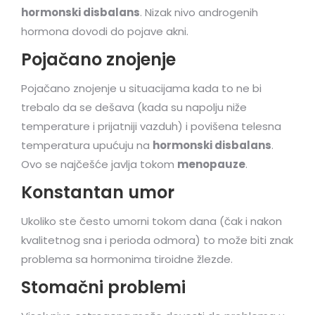
hormonski disbalans
. Nizak nivo androgenih
hormona dovodi do pojave akni.
Pojačano znojenje
Pojačano znojenje u situacijama kada to ne bi
trebalo da se dešava (kada su napolju niže
temperature i prijatniji vazduh) i povišena telesna
temperatura upućuju na
hormonski disbalans
.
Ovo se najčešće javlja tokom
menopauze
.
Konstantan umor
Ukoliko ste često umorni tokom dana (čak i nakon
kvalitetnog sna i perioda odmora) to može biti znak
problema sa hormonima tiroidne žlezde.
Stomačni problemi