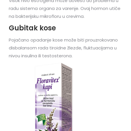
Visok nivo estrogena može dovesti do problema u
radu sistema organa za varenje. Ovaj hormon utiče
na bakterijsku mikrofloru u crevima.
Gubitak kose
Pojačano opadanje kose može biti prouzrokovano
disbalansom rada tiroidne žlezde, fluktuacijama u
nivou insulina ili testosterona.