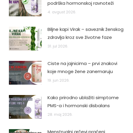
podrška hormonskoj ravnoteži
4. avgust 2026.
Biljne kapi Virak – saveznik ženskog
zdravlja kroz sve životne faze
31. jul 2026.
Ciste na jajnicima – prvi znakovi
koje mnoge žene zanemaruju
19. jun 2026.
Kako prirodno ublažiti simptome
PMS-a i hormonski disbalans
28. maj 2026.
Menstrualni grčevi praćeni