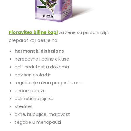
Floravitex biljne kapi
za žene su prirodni biljni
preparat koji deluje na:
hormonski disbalans
neredovne i bolne cikluse
bol i nadutost u dojkama
povišen prolaktin
regulisanje nivoa progesterona
endometriozu
policistične jajnike
sterilitet
akne, bubuljice, maljavost
tegobe u menopauzi