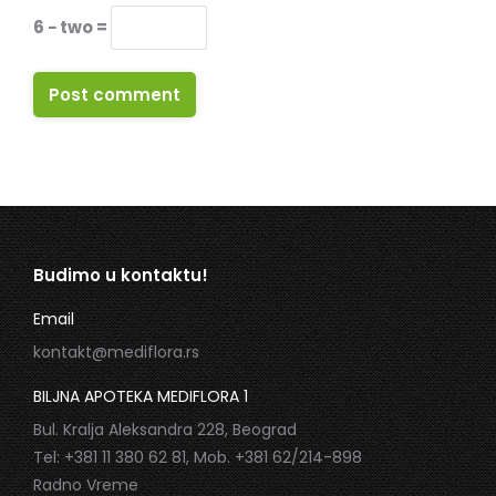
6 − two =
Post comment
Budimo u kontaktu!
Email
kontakt@mediflora.rs
BILJNA APOTEKA MEDIFLORA 1
Bul. Kralja Aleksandra 228, Beograd
Tel: +381 11 380 62 81, Mob. +381 62/214-898
Radno Vreme