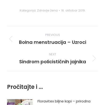
Kategorija:
Zdravlje žena
16. oktobar 2019.
Post
PREVIOUS
navigation
Bolna menstruacija – Uzroci
Previous
post:
NEXT
Sindrom policističnih jajnika
Next
post:
Pročitajte i ...
Floravitex biljne kapi – prirodna