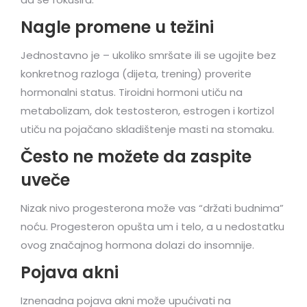
Nagle promene u težini
Jednostavno je – ukoliko smršate ili se ugojite bez
konkretnog razloga (dijeta, trening) proverite
hormonalni status. Tiroidni hormoni utiču na
metabolizam, dok testosteron, estrogen i kortizol
utiču na pojačano skladištenje masti na stomaku.
Često ne možete da zaspite
uveče
Nizak nivo progesterona može vas “držati budnima”
noću. Progesteron opušta um i telo, a u nedostatku
ovog značajnog hormona dolazi do insomnije.
Pojava akni
Iznenadna pojava akni može upućivati na