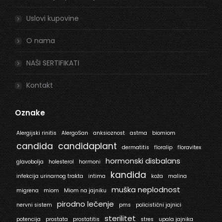
Uslovi kupovine
O nama
NAŠI SERTIFIKATI
Kontakt
Oznake
Alergijski rinitis
AlergoSan
anksioznost
astma
biomiom
candida
candidaplant
dermatitis
floralip
floravitex
hormonski disbalans
glavobolja
holesterol
hormoni
kandida
infekcija urinarnog trakta
intima
koža
malina
muška neplodnost
migrena
miom
Miom na jajniku
pirodno lečenje
nervni sistem
pms
policistični jajnici
sterilitet
potencija
prostata
prostatitis
stres
upala jajnika