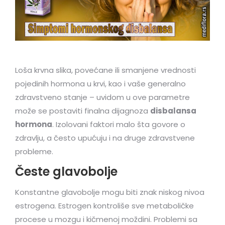
Loša krvna slika, povećane ili smanjene vrednosti
pojedinih hormona u krvi, kao i vaše generalno
zdravstveno stanje – uvidom u ove parametre
može se postaviti finalna dijagnoza
disbalansa
hormona
. Izolovani faktori malo šta govore o
zdravlju, a često upućuju i na druge zdravstvene
probleme.
Česte glavobolje
Konstantne glavobolje mogu biti znak niskog nivoa
estrogena. Estrogen kontroliše sve metaboličke
procese u mozgu i kičmenoj moždini. Problemi sa