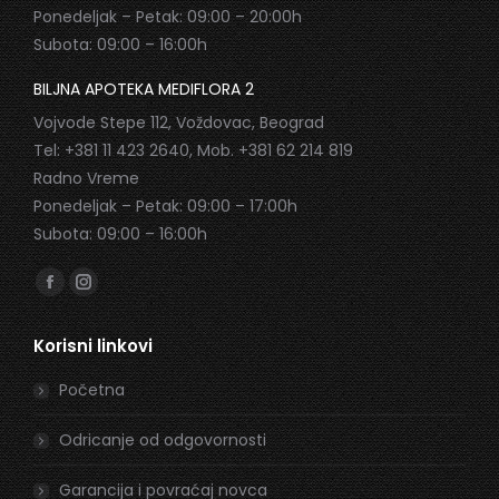
Ponedeljak – Petak: 09:00 – 20:00h
Subota: 09:00 – 16:00h
BILJNA APOTEKA MEDIFLORA 2
Vojvode Stepe 112, Voždovac, Beograd
Tel: +381 11 423 2640, Mob. +381 62 214 819
Radno Vreme
Ponedeljak – Petak: 09:00 – 17:00h
Subota: 09:00 – 16:00h
Find us on:
Facebook
Instagram
page
page
Korisni linkovi
opens
opens
in
in
Početna
new
new
window
window
Odricanje od odgovornosti
Garancija i povraćaj novca