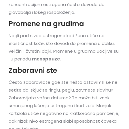
koncentracijom estrogena često dovode do
glavobolja i lošeg raspoloženja.
Promene na grudima
Nagli pad nivoa estrogena kod žena utiče na
elastičnost kože, što dovodi do promena u obliku,
veličini i čvrstini dojki. Promene u grudima uočljive su
i u periodu
menopauze
.
Zaboravni ste
Često zaboravljate gde ste nešto ostavili? Ili se ne
setite da isključite ringlu, peglu, zavrnete slavinu?
Zaboravljate važne datume? To može biti znak
smanjenog lučenja estrogena i kortizola. Manjak
kortizola utiče negativno na kratkoročno pamćenje,
dok nizak nivo estrogena slabi sposobnost čoveka
da se fokusira.