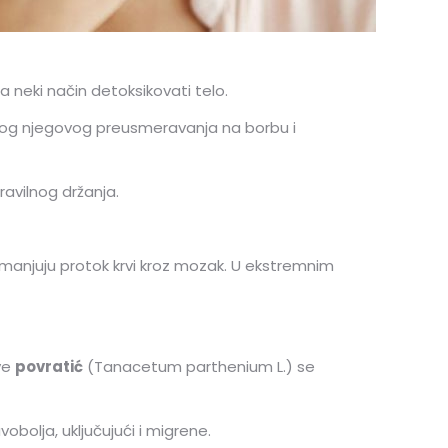
 neki način detoksikovati telo.
 zbog njegovog preusmeravanja na borbu i
ravilnog držanja.
manjuju protok krvi kroz mozak. U ekstremnim
ove
povratić
(Tanacetum parthenium L.) se
bolja, uključujući i migrene.