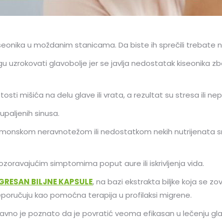
onika u moždanim stanicama. Da biste ih sprečili trebate na
gu uzrokovati glavobolje jer se javlja nedostatak kiseonika
sti mišića na delu glave ili vrata, a rezultat su stresa ili nep
 upaljenih sinusa.
rmonskom neravnotežom ili nedostatkom nekih nutrijenata s
zoravajućim simptomima poput aure ili iskrivljenja vida.
GRESAN BILJNE KAPSULE
, na bazi ekstrakta biljke koja se z
poručuju kao pomoćna terapija u profilaksi migrene.
vno je poznato da je povratić veoma efikasan u lečenju glavo