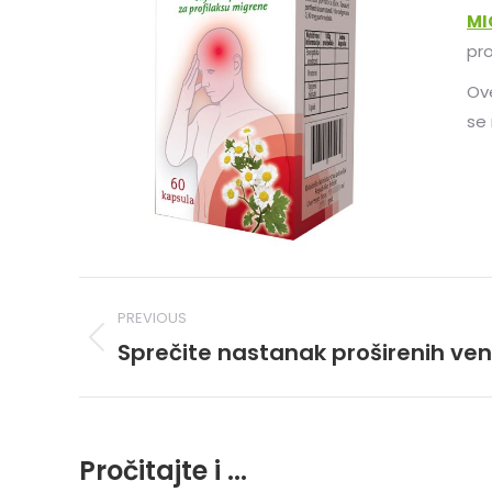
MI
pro
Ove
se 
Post
PREVIOUS
navigation
Sprečite nastanak proširenih ve
Previous
post:
Pročitajte i ...