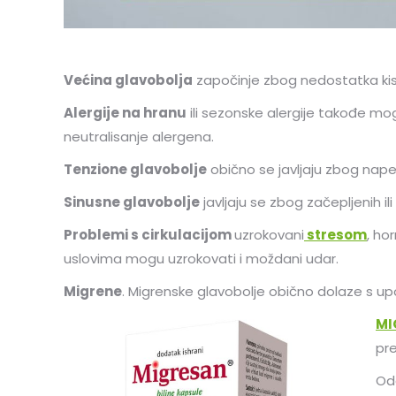
Većina glavobolja
započinje zbog nedostatka kise
Alergije na hranu
ili sezonske alergije takođe mo
neutralisanje alergena.
Tenzione glavobolje
obično se javljaju zbog napeto
Sinusne glavobolje
javljaju se zbog začepljenih ili
Problemi s cirkulacijom
uzrokovani
stresom
, ho
uslovima mogu uzrokovati i moždani udar.
Migrene
. Migrenske glavobolje obično dolaze s upo
MI
pre
Oda