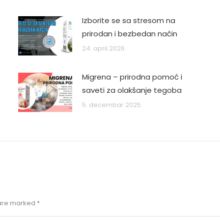
Izborite se sa stresom na
prirodan i bezbedan način
24. april 2026.
Migrena – prirodna pomoć i
saveti za olakšanje tegoba
5. decembar 2025.
s are marked
*