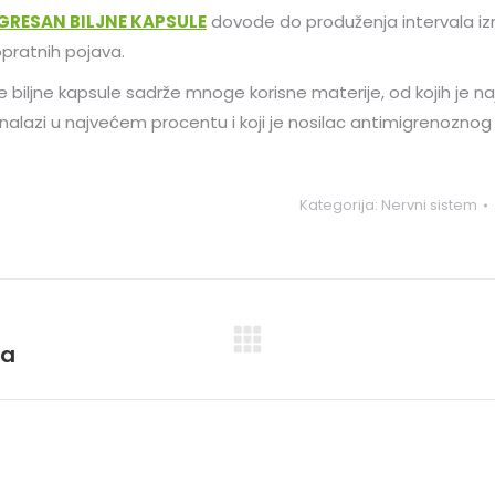
GRESAN BILJNE KAPSULE
dovode do produženja intervala i
pratnih pojava.
 biljne kapsule sadrže mnoge korisne materije, od kojih je na
nalazi u najvećem procentu i koji je nosilac antimigrenozno
Kategorija:
Nervni sistem
na
Next
post: