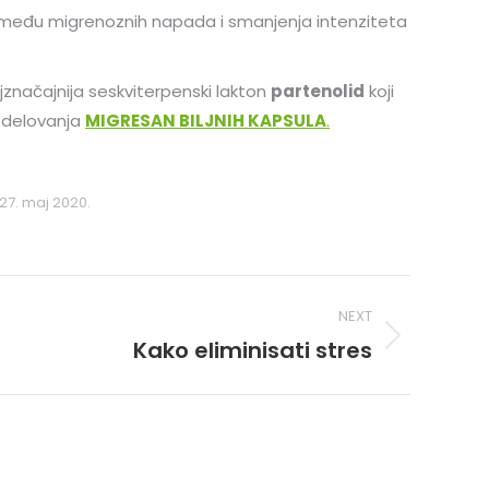
zmeđu migrenoznih napada i smanjenja intenziteta
jznačajnija seskviterpenski lakton
partenolid
koji
g delovanja
MIGRESAN BILJNIH KAPSULA
.
27. maj 2020.
NEXT
Kako eliminisati stres