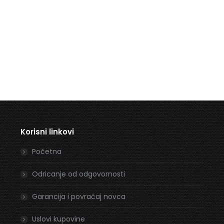
Korisni linkovi
Početna
Odricanje od odgovornosti
Garancija i povraćaj novca
Uslovi kupovine