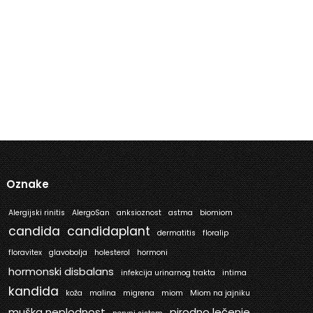
Oznake
Alergijski rinitis
AlergoSan
anksioznost
astma
biomiom
candida
candidaplant
dermatitis
floralip
floravitex
glavobolja
holesterol
hormoni
hormonski disbalans
infekcija urinarnog trakta
intima
kandida
koža
malina
migrena
miom
Miom na jajniku
muška neplodnost
pirodno lečenje