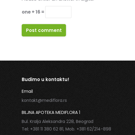
one + 16 =
Post comment
Budimo u kontaktu!
Email
kontakt@mediflora.rs
BILJNA APOTEKA MEDIFLORA 1
Bul. Kralja Aleksandra 228, Beograd
Tel: +381 11 380 62 81, Mob. +381 62/214-898