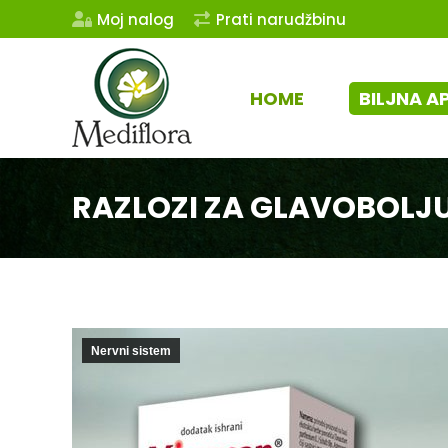
Moj nalog
Prati narudžbinu
HOME
BILJNA A
RAZLOZI ZA GLAVOBOLJ
Nervni sistem