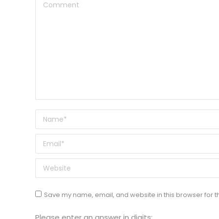
Comment
Name *
Email *
Website
Save my name, email, and website in this browser for t
Please enter an answer in digits: