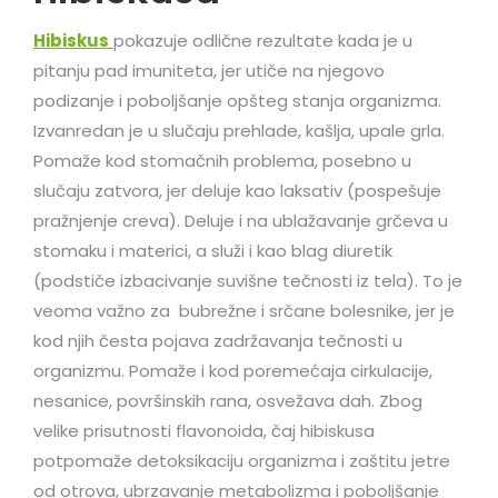
Hibiskus
pokazuje odlične rezultate kada je u
pitanju pad imuniteta, jer utiče na njegovo
podizanje i poboljšanje opšteg stanja organizma.
Izvanredan je u slučaju prehlade, kašlja, upale grla.
Pomaže kod stomačnih problema, posebno u
slučaju zatvora, jer deluje kao laksativ (pospešuje
pražnjenje creva). Deluje i na ublažavanje grčeva u
stomaku i materici, a služi i kao blag diuretik
(podstiče izbacivanje suvišne tečnosti iz tela). To je
veoma važno za bubrežne i srčane bolesnike, jer je
kod njih česta pojava zadržavanja tečnosti u
organizmu. Pomaže i kod poremećaja cirkulacije,
nesanice, površinskih rana, osvežava dah. Zbog
velike prisutnosti flavonoida, čaj hibiskusa
potpomaže detoksikaciju organizma i zaštitu jetre
od otrova, ubrzavanje metabolizma i poboljšanje