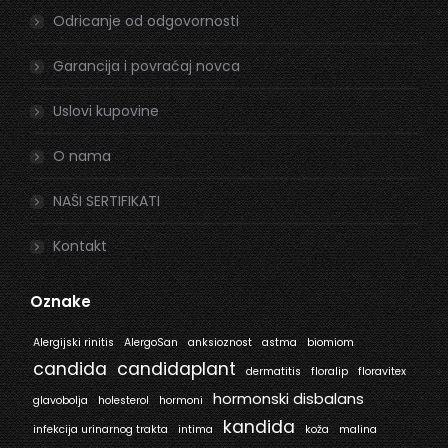
window
window
Odricanje od odgovornosti
Garancija i povraćaj novca
Uslovi kupovine
O nama
NAŠI SERTIFIKATI
Kontakt
Oznake
Alergijski rinitis
AlergoSan
anksioznost
astma
biomiom
candida
candidaplant
dermatitis
floralip
floravitex
hormonski disbalans
glavobolja
holesterol
hormoni
kandida
infekcija urinarnog trakta
intima
koža
malina