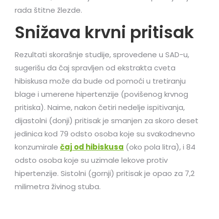
rada štitne žlezde.
Snižava krvni pritisak
Rezultati skorašnje studije, sprovedene u SAD-u,
sugerišu da čaj spravljen od ekstrakta cveta
hibiskusa može da bude od pomoći u tretiranju
blage i umerene hipertenzije (povišenog krvnog
pritiska). Naime, nakon četiri nedelje ispitivanja,
dijastolni (donji) pritisak je smanjen za skoro deset
jedinica kod 79 odsto osoba koje su svakodnevno
konzumirale
čaj od hibiskusa
(oko pola litra), i 84
odsto osoba koje su uzimale lekove protiv
hipertenzije. Sistolni (gornji) pritisak je opao za 7,2
milimetra živinog stuba.