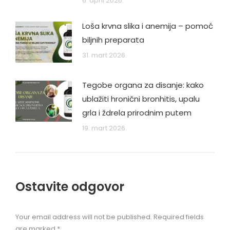
6. april 2026.
Loša krvna slika i anemija – pomoć
biljnih preparata
31. mart 2026.
Tegobe organa za disanje: kako
ublažiti hronični bronhitis, upalu
grla i ždrela prirodnim putem
19. mart 2026.
Ostavite odgovor
Your email address will not be published. Required fields
are marked
*