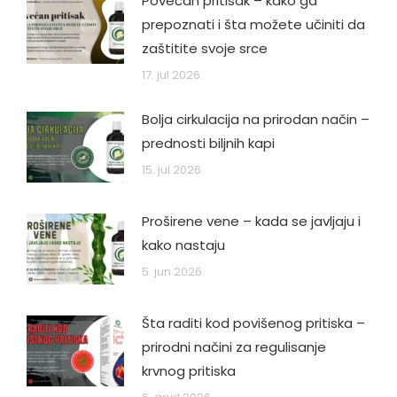
Povećan pritisak – kako ga
prepoznati i šta možete učiniti da
zaštitite svoje srce
17. jul 2026.
Bolja cirkulacija na prirodan način –
prednosti biljnih kapi
15. jul 2026.
Proširene vene – kada se javljaju i
kako nastaju
5. jun 2026.
Šta raditi kod povišenog pritiska –
prirodni načini za regulisanje
krvnog pritiska