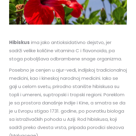
Hibiskus
ima jako antioksidativno dejstvo, jer
sadrži velike količine vitamina C i flavonoida, pa
stoga poboljšava odbrambene snage organizma.
Posebno je cenjen u ajur-vedi, indijskoj tradicionalnoj
medicini, kao i kineskoj narodnoj medicini. Iako se
gaji u celom svetu, prirodno stanište hibiskusa su
topli i umereni, suptropski i tropski regioni. Poreklom
je sa prostora današnje Indije i Kine, a smatra se da
je u Evropu stigao 1731. godine, po povratku biologa
sa istraživačkih pohoda u Aziji. Rod hibiskusa, koji
sadrži preko dvesta vrsta, pripada porodici slezova
(Malvaceae).