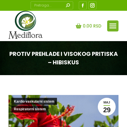
Search:
Facebook
Instagram
page
page
opens
opens
0.00
RSD
in
in
new
new
window
window
PROTIV PREHLADE I VISOKOG PRITISKA
– HIBISKUS
You are here:
Kardio vaskularni sistem
MAJ
29
Respiratorni sistem