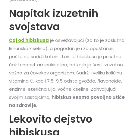
Napitak izuzetnih
svojstava
Čaj od hibiskusa
je osvežavajući (za to je zaslužna
limunska kiselina), a pogodan je i za opuštanje,
pošto ne sadrži kofein i tein. U hibiskusu je prisutno
čak trinaest aminokiselina, od kojih je šest izuzetno
važno za čovekov organizam. Sadrži i veliku količinu
vitamina C, kao i 7,5-9,5 odsto gvožđa, flavonoide,
enzime, eterična ulja, voćne kiseline. Zahvaljujući
svojim sastojcima,
hibiskus veoma povoljno utiče
na zdravlje.
Lekovito dejstvo
hibiskusa