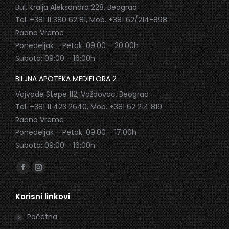
Bul. Kralja Aleksandra 228, Beograd
Tel: +381 11 380 62 81, Mob. +381 62/214-898
Radno Vreme
Ponedeljak – Petak: 09:00 – 20:00h
Subota: 09:00 – 16:00h
BILJNA APOTEKA MEDIFLORA 2
Vojvode Stepe 112, Voždovac, Beograd
Tel: +381 11 423 2640, Mob. +381 62 214 819
Radno Vreme
Ponedeljak – Petak: 09:00 – 17:00h
Subota: 09:00 – 16:00h
Find us on:
Facebook
Instagram
page
page
Korisni linkovi
opens
opens
in
in
Početna
new
new