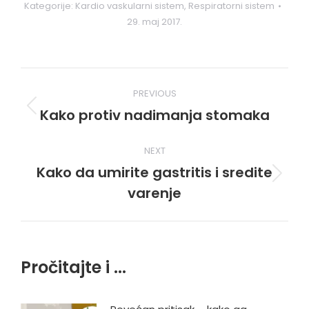
Kategorije:
Kardio vaskularni sistem
,
Respiratorni sistem
29. maj 2017.
Post
PREVIOUS
navigation
Kako protiv nadimanja stomaka
Previous
post:
NEXT
Kako da umirite gastritis i sredite
Next
varenje
post:
Pročitajte i ...