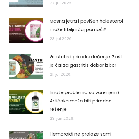
27. jul 2026.
Masna jetra i povišen holesterol –
može li biljni čaj pomoći?
23. jul 2026.
Gastritis i prirodno lečenje: Zašto
je čaj za gastritis dobar izbor
21. jul 2026.
Imate problema sa varenjem?
Artičoka može biti prirodno
rešenje
23. jun 2026.
Hemoroidi ne prolaze sami –