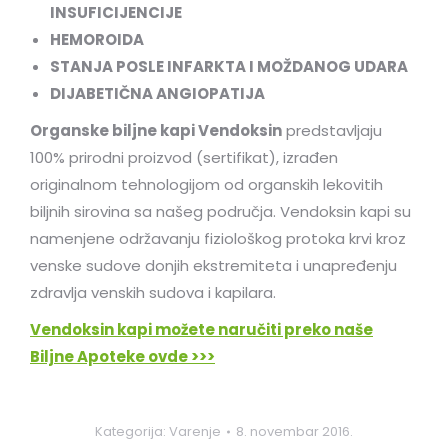
INSUFICIJENCIJE
HEMOROIDA
STANJA POSLE INFARKTA I MOŽDANOG UDARA
DIJABETIČNA ANGIOPATIJA
Organske biljne kapi Vendoksin
predstavljaju
100% prirodni proizvod (sertifikat), izrađen
originalnom tehnologijom od organskih lekovitih
biljnih sirovina sa našeg područja. Vendoksin kapi su
namenjene održavanju fiziološkog protoka krvi kroz
venske sudove donjih ekstremiteta i unapređenju
zdravlja venskih sudova i kapilara.
Vendoksin kapi možete naručiti preko naše
Biljne Apoteke ovde >>>
Kategorija:
Varenje
8. novembar 2016.