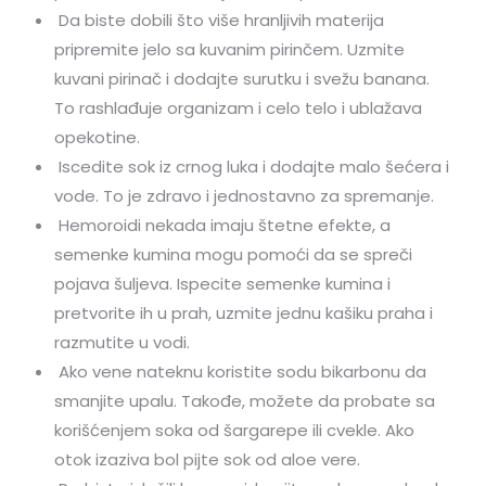
Da biste dobili što više hranljivih materija
pripremite jelo sa kuvanim pirinčem. Uzmite
kuvani pirinač i dodajte surutku i svežu banana.
To rashlađuje organizam i celo telo i ublažava
opekotine.
Iscedite sok iz crnog luka i dodajte malo šećera i
vode. To je zdravo i jednostavno za spremanje.
Hemoroidi nekada imaju štetne efekte, a
semenke kumina mogu pomoći da se spreči
pojava šuljeva. Ispecite semenke kumina i
pretvorite ih u prah, uzmite jednu kašiku praha i
razmutite u vodi.
Ako vene nateknu koristite sodu bikarbonu da
smanjite upalu. Takođe, možete da probate sa
korišćenjem soka od šargarepe ili cvekle. Ako
otok izaziva bol pijte sok od aloe vere.