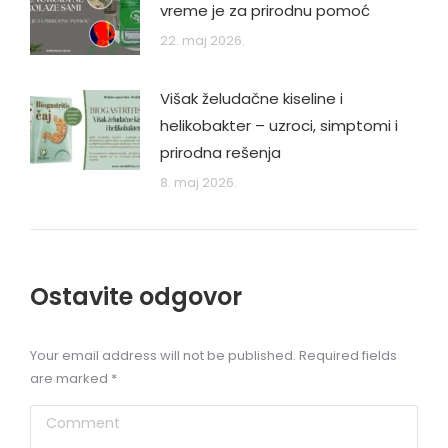
vreme je za prirodnu pomoć
22. maj 2026.
Višak želudačne kiseline i
helikobakter – uzroci, simptomi i
prirodna rešenja
8. maj 2026.
Ostavite odgovor
Your email address will not be published. Required fields
are marked
*
Comment