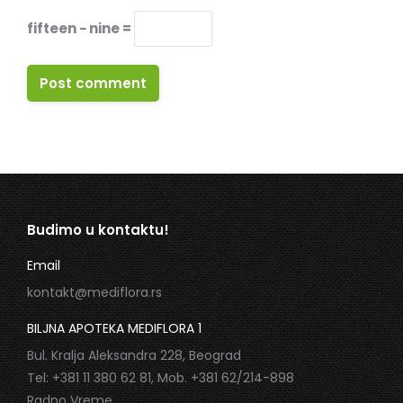
fifteen − nine =
Post comment
Budimo u kontaktu!
Email
kontakt@mediflora.rs
BILJNA APOTEKA MEDIFLORA 1
Bul. Kralja Aleksandra 228, Beograd
Tel: +381 11 380 62 81, Mob. +381 62/214-898
Radno Vreme