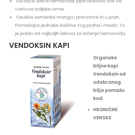
Da biste izlečili hemoroide pijte redovno sok od
cvetova indijske urme.
Osušite semenke manga i pretvorite ih u prah.
Pomešajte jednake količine tog praha i meda. To
je jedan od najboljih lekova za lečenje hemoroida.
VENDOKSIN KAPI
Organske
biljne kapi
Vendoksin od
odabranog
bilja pomažu
kod:
HRONIČNE
VENSKE