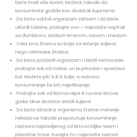
biste imali više koristi. Možete takođe da
konzumirate grožđe kao dodatak kupinama.
Da biste održali organizam zdravim i da biste
uklonili toksine, probajte ovo – napravite napitak
sa đumbirom, slatkom limetom, nanom i medom.
Cela zrna žitarica su bolja za lečenje šuljeva
nego rafinisane žitarice.
Da biste pročistili organizam i izlečili hemoroide
probajte sok od rotkve, on je prirodan i sprečava
bol. Možete piti ¼ ili ½ šolje, a redovno
konzumiranje će biti najefikasnije.
Probajte sok od listova repe ili tucane listove
gorke tikve da biste izlečili šuljeve.
Da biste izbacili iz organizma štetne materije
nekada se takođe preporučuje konzumiranje
rastvora napravljenog od listova biljke neem i
pšenične trave. Kuvajte to i napravite rastvor.