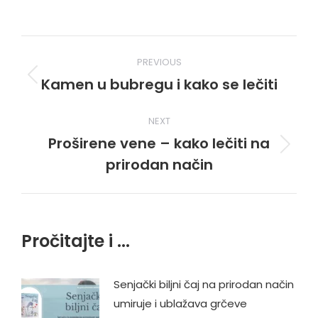
Post
PREVIOUS
navigation
Kamen u bubregu i kako se lečiti
Previous
post:
NEXT
Proširene vene – kako lečiti na
Next
prirodan način
post:
Pročitajte i ...
Senjački biljni čaj na prirodan način
umiruje i ublažava grčeve