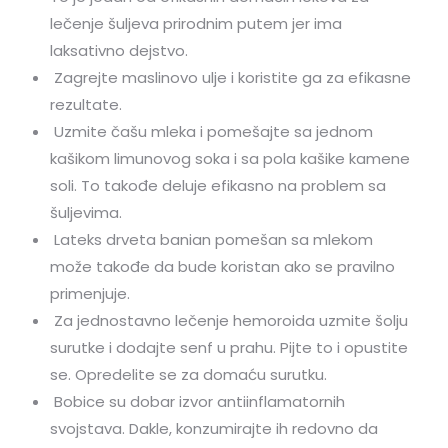
lečenje šuljeva prirodnim putem jer ima
laksativno dejstvo.
Zagrejte maslinovo ulje i koristite ga za efikasne
rezultate.
Uzmite čašu mleka i pomešajte sa jednom
kašikom limunovog soka i sa pola kašike kamene
soli. To takođe deluje efikasno na problem sa
šuljevima.
Lateks drveta banian pomešan sa mlekom
može takođe da bude koristan ako se pravilno
primenjuje.
Za jednostavno lečenje hemoroida uzmite šolju
surutke i dodajte senf u prahu. Pijte to i opustite
se. Opredelite se za domaću surutku.
Bobice su dobar izvor antiinflamatornih
svojstava. Dakle, konzumirajte ih redovno da