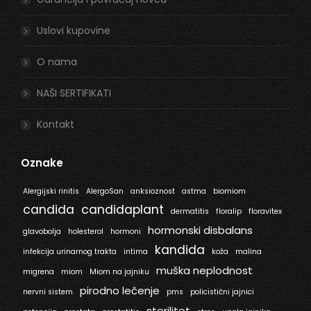
Uslovi kupovine
O nama
NAŠI SERTIFIKATI
Kontakt
Oznake
Alergijski rinitis
AlergoSan
anksioznost
astma
biomiom
candida
candidaplant
dermatitis
floralip
floravitex
hormonski disbalans
glavobolja
holesterol
hormoni
kandida
infekcija urinarnog trakta
intima
koža
malina
muška neplodnost
migrena
miom
Miom na jajniku
pirodno lečenje
nervni sistem
pms
policistični jajnici
sterilitet