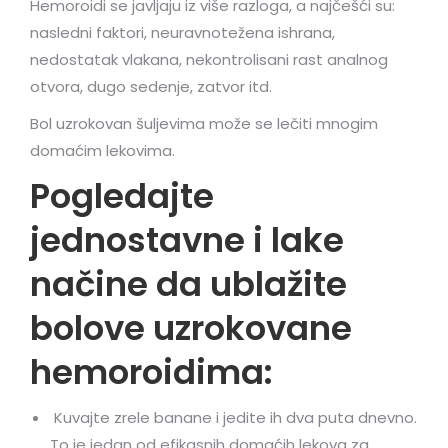
Hemoroidi se javljaju iz više razloga, a najčešći su:
nasledni faktori, neuravnotežena ishrana,
nedostatak vlakana, nekontrolisani rast analnog
otvora, dugo sedenje, zatvor itd.
Bol uzrokovan šuljevima može se lečiti mnogim
domaćim lekovima.
Pogledajte
jednostavne i lake
načine da ublažite
bolove uzrokovane
hemoroidima:
Kuvajte zrele banane i jedite ih dva puta dnevno.
To je jedan od efikasnih domaćih lekova za