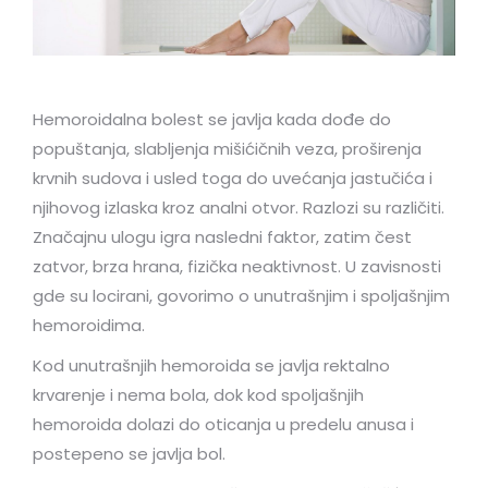
Hemoroidalna bolest se javlja kada dođe do
popuštanja, slabljenja mišićičnih veza, proširenja
krvnih sudova i usled toga do uvećanja jastučića i
njihovog izlaska kroz analni otvor. Razlozi su različiti.
Značajnu ulogu igra nasledni faktor, zatim čest
zatvor, brza hrana, fizička neaktivnost. U zavisnosti
gde su locirani, govorimo o unutrašnjim i spoljašnjim
hemoroidima.
Kod unutrašnjih hemoroida se javlja rektalno
krvarenje i nema bola, dok kod spoljašnjih
hemoroida dolazi do oticanja u predelu anusa i
postepeno se javlja bol.