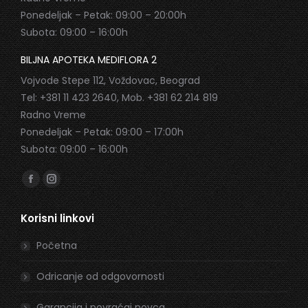
Ponedeljak – Petak: 09:00 – 20:00h
Subota: 09:00 – 16:00h
BILJNA APOTEKA MEDIFLORA 2
Vojvode Stepe 112, Voždovac, Beograd
Tel: +381 11 423 2640, Mob. +381 62 214 819
Radno Vreme
Ponedeljak – Petak: 09:00 – 17:00h
Subota: 09:00 – 16:00h
Find us on:
Facebook
Instagram
page
page
Korisni linkovi
opens
opens
in
in
Početna
new
new
window
window
Odricanje od odgovornosti
Garancija i povraćaj novca