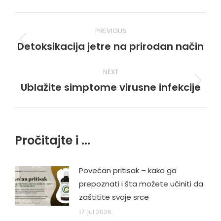
Post
PREVIOUS
navigation
Detoksikacija jetre na prirodan način
Previous
post:
NEXT
Ublažite simptome virusne infekcije
Next
post:
Pročitajte i ...
Povećan pritisak – kako ga
prepoznati i šta možete učiniti da
zaštitite svoje srce
17. jul 2026.