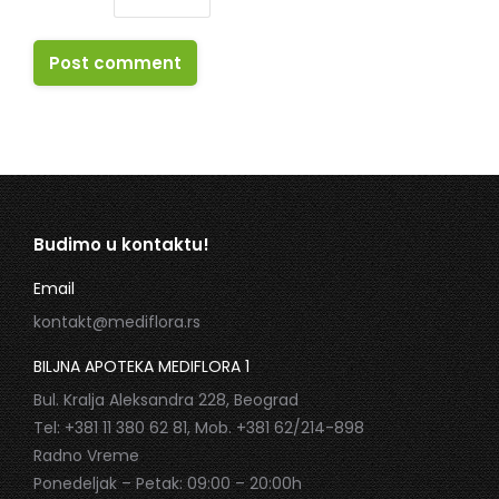
Post comment
Budimo u kontaktu!
Email
kontakt@mediflora.rs
BILJNA APOTEKA MEDIFLORA 1
Bul. Kralja Aleksandra 228, Beograd
Tel: +381 11 380 62 81, Mob. +381 62/214-898
Radno Vreme
Ponedeljak – Petak: 09:00 – 20:00h