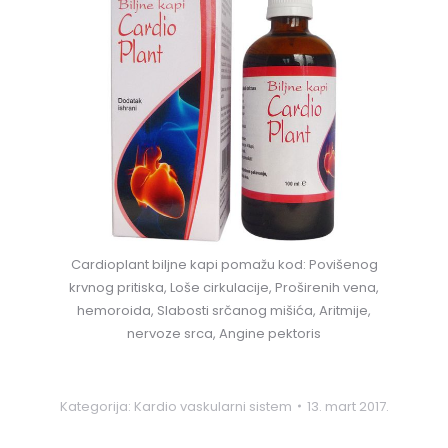
Cardioplant biljne kapi pomažu kod: Povišenog
krvnog pritiska, Loše cirkulacije, Proširenih vena,
hemoroida, Slabosti srčanog mišića, Aritmije,
nervoze srca, Angine pektoris
Kategorija:
Kardio vaskularni sistem
13. mart 2017.