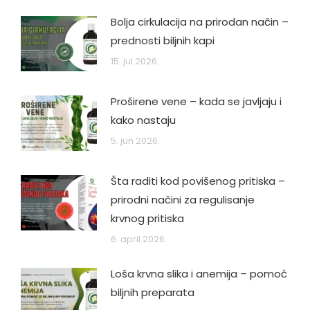
Bolja cirkulacija na prirodan način –
prednosti biljnih kapi
15. jul 2026.
Proširene vene – kada se javljaju i
kako nastaju
5. jun 2026.
Šta raditi kod povišenog pritiska –
prirodni načini za regulisanje
krvnog pritiska
6. april 2026.
Loša krvna slika i anemija – pomoć
biljnih preparata