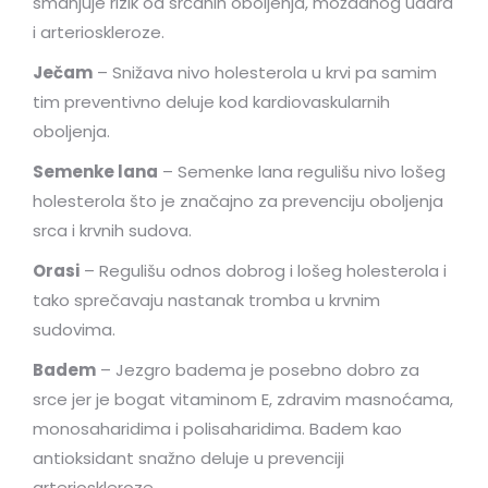
smanjuje rizik od srčanih oboljenja, moždanog udara
i arterioskleroze.
Ječam
– Snižava nivo holesterola u krvi pa samim
tim preventivno deluje kod kardiovaskularnih
oboljenja.
Semenke lana
– Semenke lana regulišu nivo lošeg
holesterola što je značajno za prevenciju oboljenja
srca i krvnih sudova.
Orasi
– Regulišu odnos dobrog i lošeg holesterola i
tako sprečavaju nastanak tromba u krvnim
sudovima.
Badem
– Jezgro badema je posebno dobro za
srce jer je bogat vitaminom E, zdravim masnoćama,
monosaharidima i polisaharidima. Badem kao
antioksidant snažno deluje u prevenciji
arterioskleroze.