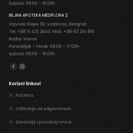
Subota: 09:00 – 16:00h
BILJNA APOTEKA MEDIFLORA 2
Vojvode Stepe 112, Voždovac, Beograd
Tel: +381 11 423 2640, Mob. +381 62 214 819
Radno Vreme
Ponedeljak – Petak: 09:00 – 17:00h
Subota: 09:00 – 16:00h
Find us on:
Facebook
Instagram
page
page
Korisni linkovi
opens
opens
in
in
Početna
new
new
window
window
Odricanje od odgovornosti
Garancija i povraćaj novca