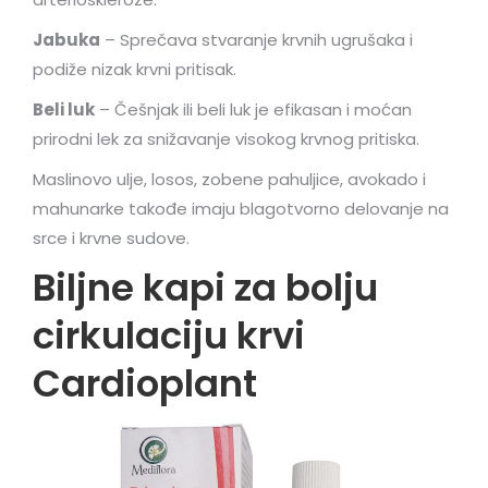
Jabuka
– Sprečava stvaranje krvnih ugrušaka i
podiže nizak krvni pritisak.
Beli luk
– Češnjak ili beli luk je efikasan i moćan
prirodni lek za snižavanje visokog krvnog pritiska.
Maslinovo ulje, losos, zobene pahuljice, avokado i
mahunarke takođe imaju blagotvorno delovanje na
srce i krvne sudove.
Biljne kapi za bolju
cirkulaciju krvi
Cardioplant