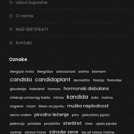
Uslovi kupovine
O nama
NAŠI SERTIFIKATI
Kontakt
Oznake
Alergijski rinitis
AlergoSan
anksioznost
astma
biomiom
candida
candidaplant
dermatitis
floralip
floravitex
hormonski disbalans
glavobolja
holesterol
hormoni
kandida
infekcija urinarnog trakta
intima
koža
malina
muška neplodnost
migrena
miom
Miom na jajniku
pirodno lečenje
nervni sistem
pms
policistični jajnici
sterilitet
potencija
prostata
prostatitis
stres
upala jajnika
zdravlje zene
varenje
zdrava hrana
čaj od listova maline