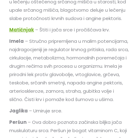
u lečenju oštećenog srčanog mišića u starosti, kod
upale srčanog mišića, blagotvorno deluje u lečenju
slabe protočnosti krvnih sudova i angine pektoris.
Matičnjak
– Štiti i jača srce i pročišćava krv.
Imela
– Stručno pripremljena u malim potencijama,
najdragocjeniji je regulator krvnog pritiska, rada srca,
cirkulacije, metabolizma, hormonalnih poremećaja i
drugim rečima svih procesa u organizmu. Imela je
prirodni lek protiv glavobolje, vrtoglavice, grčeva,
teskobe, srčanih smetnji, napada angine pektoris,
arterioskleroze, zamora, straha, gubitka volje i
slično. Čisti krv i pomaže kod šumova u ušima.
Jaglika
– Umiruje srce.
Peršun
– Ova dobro poznata začinska biljka jača
muskulaturu srca. Peršun je bogat vitaminom C, koji