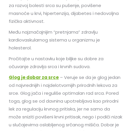
za razvoj bolesti srca su pušenje, povišene
masnoće u krvi, hipertenzija, dijabetes i nedovoljna
fizička aktivnost.
Među najznačajnijim “pretnjama” zdravlju
kardiovaskularnog sistema u organizmu je
holesterol.
Pročitajte u nastavku koje biljke su dobre za
očuvanje zdravlja srca i krvnih sudova.
Glog je dobar za srce
– Veruje se da je glog jedan
od najvrednijih i najdelotvornijih prirodnih lekova za
srce. Glog jača i reguliše optimalan rad srca. Pored
toga, glog se od davnina upotrebljava kao prirodni
lek za regulaciju krvnog pritiska, jer ne samo da
može sniziti povišeni krvni pritisak, nego i podići nizak
u slučajevima oslabljenog srčanog mišića. Dobar je