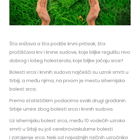
Šta snižava a šta podiže krvni pritisak, šta
pročišćava krv i krvne sudove, koje biljke regulišu nivo
dobrog i lošeg holesterola, koje biljke jačaju srce?
Bolesti srca i krvnih sudova najčešći su uzrok smrti u
Srbiji, a među njima, na prvom je mestu ishemijska
bolest srca.
Prema statističkim podacima svaki drugi građanin
Srbije umire zbog bolesti srca i krvnih sudova.
Uz ishemijsku bolest srca, među 10 vodećih uzroka
smrti u Srbiji su još cerebrovaskularne bolesti
i zatajenje srca. Neki od najvažnijih rizičnih uzročnika