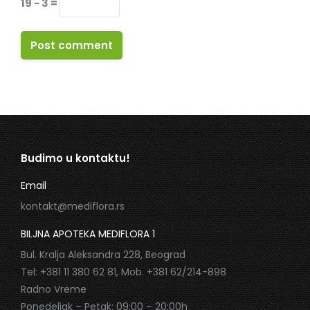
19 − 3 =
Post comment
Budimo u kontaktu!
Email
kontakt@mediflora.rs
BILJNA APOTEKA MEDIFLORA 1
Bul. Kralja Aleksandra 228, Beograd
Tel: +381 11 380 62 81, Mob. +381 62/214-898
Radno Vreme
Ponedeljak – Petak: 09:00 – 20:00h