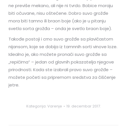
ne previše mekano, ali nije ni tvrdo. Bobice moraju
biti očuvane, nisu oštećene. Dobro suvo grožđe
mora biti tamno ili braon boje (ako je u pitanju
svetla sorta grožđa – onda je svetlo braon boje).
Takođe postoji i crno suvo grožđe sa plavičastom
nijansom, koje se dobija iz tamnnih sorti vinove loze.
Idealno je, ako možete pronaći suvo grožđe sa
„repićima“ – jedan od glavnih pokazatelja njegove
prirodnosti. Kada ste izabrali pravo suvo grožđe –
možete početi sa pripremom sredstva za čišćenje
jetre.
Kategorija:
Varenje
19. decembar 2017.