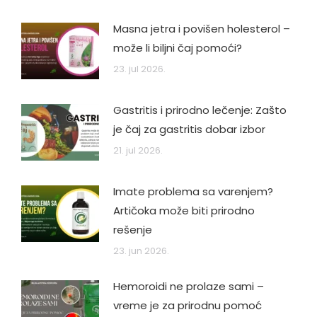
Masna jetra i povišen holesterol –
može li biljni čaj pomoći?
23. jul 2026.
Gastritis i prirodno lečenje: Zašto
je čaj za gastritis dobar izbor
21. jul 2026.
Imate problema sa varenjem?
Artičoka može biti prirodno
rešenje
23. jun 2026.
Hemoroidi ne prolaze sami –
vreme je za prirodnu pomoć