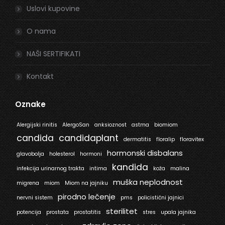
Uslovi kupovine
O nama
NAŠI SERTIFIKATI
Kontakt
Oznake
Alergijski rinitis
AlergoSan
anksioznost
astma
biomiom
candida
candidaplant
dermatitis
floralip
floravitex
hormonski disbalans
glavobolja
holesterol
hormoni
kandida
infekcija urinarnog trakta
intima
koža
malina
muška neplodnost
migrena
miom
Miom na jajniku
pirodno lečenje
nervni sistem
pms
policistični jajnici
sterilitet
potencija
prostata
prostatitis
stres
upala jajnika