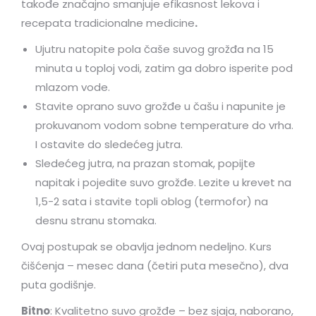
takođe značajno smanjuje efikasnost lekova i
recepata tradicionalne medicine
.
Ujutru natopite pola čaše suvog grožđa na 15
minuta u toploj vodi, zatim ga dobro isperite pod
mlazom vode.
Stavite oprano suvo grožđe u čašu i napunite je
prokuvanom vodom sobne temperature do vrha.
I ostavite do sledećeg jutra.
Sledećeg jutra, na prazan stomak, popijte
napitak i pojedite suvo grožđe. Lezite u krevet na
1,5-2 sata i stavite topli oblog (termofor) na
desnu stranu stomaka.
Ovaj postupak se obavlja jednom nedeljno. Kurs
čišćenja – mesec dana (četiri puta mesečno), dva
puta godišnje.
Bitno
: Kvalitetno suvo grožđe – bez sjaja, naborano,