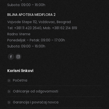
Subota: 09:00 – 16:00h
BILJNA APOTEKA MEDIFLORA 2
Vojvode Stepe 112, Voždovac, Beograd
Tel: +381 11 423 2640, Mob. +381 62 214 819
Radno Vreme
Ponedeljak – Petak: 09:00 – 17:00h
Subota: 09:00 – 16:00h
Find us on:
Facebook
Instagram
page
page
Korisni linkovi
opens
opens
in
in
Početna
new
new
window
window
Odricanje od odgovornosti
Garancija i povraćaj novca