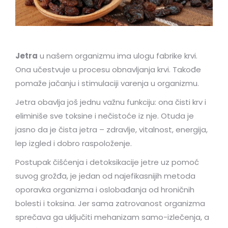
Jetra
u našem organizmu ima ulogu fabrike krvi.
Ona učestvuje u procesu obnavljanja krvi. Takođe
pomaže jačanju i stimulaciji varenja u organizmu.
Jetra obavlja još jednu važnu funkciju: ona čisti krv i
eliminiše sve toksine i nečistoće iz nje. Otuda je
jasno da je čista jetra – zdravlje, vitalnost, energija,
lep izgled i dobro raspoloženje.
Postupak čišćenja i detoksikacije jetre uz pomoć
suvog grožđa, je jedan od najefikasnijih metoda
oporavka organizma i oslobađanja od hroničnih
bolesti i toksina. Jer sama zatrovanost organizma
sprečava ga uključiti mehanizam samo-izlečenja, a