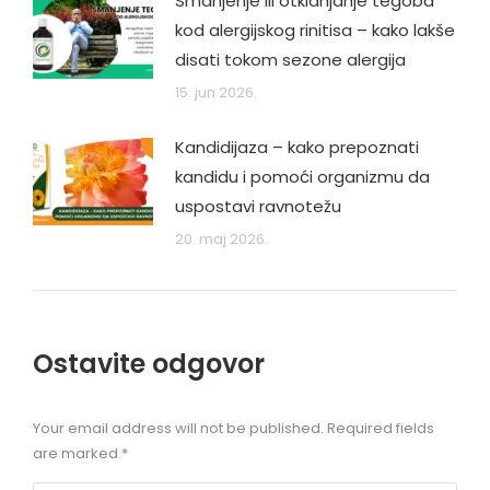
Smanjenje ili otklanjanje tegoba
kod alergijskog rinitisa – kako lakše
disati tokom sezone alergija
15. jun 2026.
Kandidijaza – kako prepoznati
kandidu i pomoći organizmu da
uspostavi ravnotežu
20. maj 2026.
Ostavite odgovor
Your email address will not be published. Required fields
are marked
*