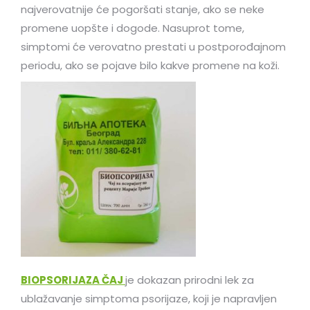
najverovatnije će pogoršati stanje, ako se neke
promene uopšte i dogode. Nasuprot tome,
simptomi će verovatno prestati u postporođajnom
periodu, ako se pojave bilo kakve promene na koži.
BIOPSORIJAZA ČAJ
je dokazan prirodni lek za
ublažavanje simptoma psorijaze, koji je napravljen