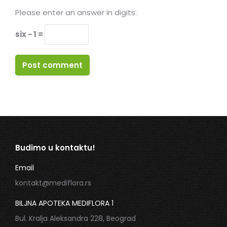
Please enter an answer in digits:
six − 1 =
Post comment
Budimo u kontaktu!
Email
kontakt@mediflora.rs
BILJNA APOTEKA MEDIFLORA 1
Bul. Kralja Aleksandra 228, Beograd