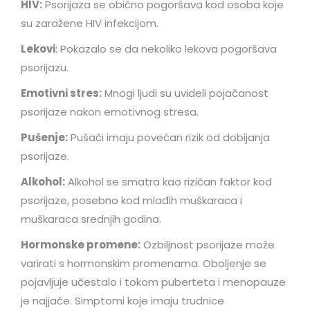
HIV:
Psorijaza se obično pogoršava kod osoba koje
su zaražene HIV infekcijom.
Lekovi
: Pokazalo se da nekoliko lekova pogoršava
psorijazu.
Emotivni stres:
Mnogi ljudi su uvideli pojačanost
psorijaze nakon emotivnog stresa.
Pušenje:
Pušači imaju povećan rizik od dobijanja
psorijaze.
Alkohol:
Alkohol se smatra kao rizičan faktor kod
psorijaze, posebno kod mlađih muškaraca i
muškaraca srednjih godina.
Hormonske promene:
Ozbiljnost psorijaze može
varirati s hormonskim promenama. Oboljenje se
pojavljuje učestalo i tokom puberteta i menopauze
je najjače. Simptomi koje imaju trudnice