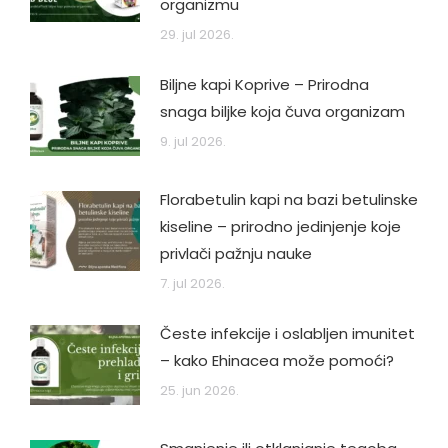
organizmu
29. jul 2026.
Biljne kapi Koprive – Prirodna
snaga biljke koja čuva organizam
9. jul 2026.
Florabetulin kapi na bazi betulinske
kiseline – prirodno jedinjenje koje
privlači pažnju nauke
7. jul 2026.
Česte infekcije i oslabljen imunitet
– kako Ehinacea može pomoći?
25. jun 2026.