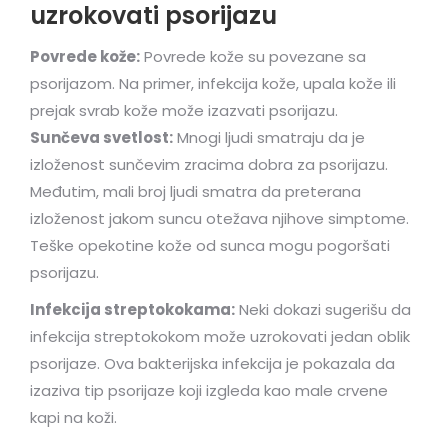
uzrokovati psorijazu
Povrede kože:
Povrede kože su povezane sa
psorijazom. Na primer, infekcija kože, upala kože ili
prejak svrab kože može izazvati psorijazu.
Sunčeva svetlost:
Mnogi ljudi smatraju da je
izloženost sunčevim zracima dobra za psorijazu.
Međutim, mali broj ljudi smatra da preterana
izloženost jakom suncu otežava njihove simptome.
Teške opekotine kože od sunca mogu pogoršati
psorijazu.
Infekcija streptokokama:
Neki dokazi sugerišu da
infekcija streptokokom može uzrokovati jedan oblik
psorijaze. Ova bakterijska infekcija je pokazala da
izaziva tip psorijaze koji izgleda kao male crvene
kapi na koži.