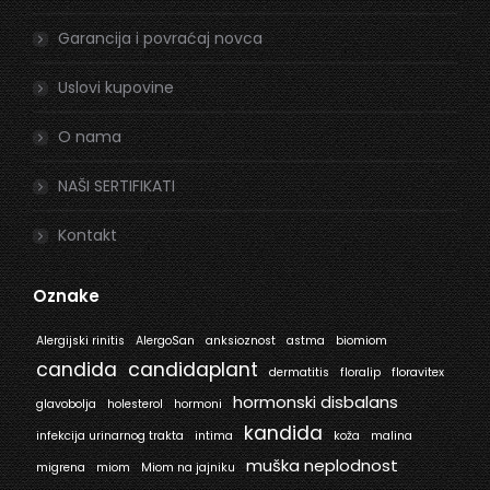
Garancija i povraćaj novca
Uslovi kupovine
O nama
NAŠI SERTIFIKATI
Kontakt
Oznake
Alergijski rinitis
AlergoSan
anksioznost
astma
biomiom
candida
candidaplant
dermatitis
floralip
floravitex
hormonski disbalans
glavobolja
holesterol
hormoni
kandida
infekcija urinarnog trakta
intima
koža
malina
muška neplodnost
migrena
miom
Miom na jajniku