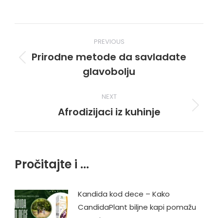
Post
PREVIOUS
navigation
Prirodne metode da savladate
Previous
glavobolju
post:
NEXT
Afrodizijaci iz kuhinje
Next
post:
Pročitajte i ...
Kandida kod dece – Kako
CandidaPlant biljne kapi pomažu