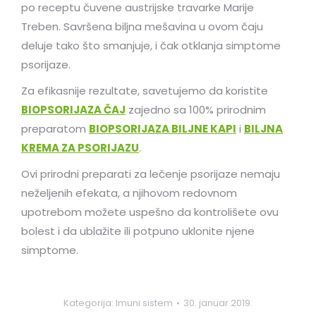
po receptu čuvene austrijske travarke Marije
Treben. Savršena biljna mešavina u ovom čaju
deluje tako što smanjuje, i čak otklanja simptome
psorijaze.
Za efikasnije rezultate, savetujemo da koristite
BIOPSORIJAZA ČAJ
zajedno sa 100% prirodnim
preparatom
BIOPSORIJAZA BILJNE KAPI
i
BILJNA
KREMA ZA PSORIJAZU
.
Ovi prirodni preparati za lečenje psorijaze nemaju
neželjenih efekata, a njihovom redovnom
upotrebom možete uspešno da kontrolišete ovu
bolest i da ublažite ili potpuno uklonite njene
simptome.
Kategorija:
Imuni sistem
30. januar 2019.