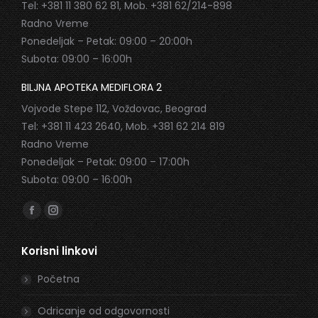
Tel: +381 11 380 62 81, Mob. +381 62/214-898
Radno Vreme
Ponedeljak – Petak: 09:00 – 20:00h
Subota: 09:00 – 16:00h
BILJNA APOTEKA MEDIFLORA 2
Vojvode Stepe 112, Voždovac, Beograd
Tel: +381 11 423 2640, Mob. +381 62 214 819
Radno Vreme
Ponedeljak – Petak: 09:00 – 17:00h
Subota: 09:00 – 16:00h
Find us on:
Facebook
Instagram
page
page
Korisni linkovi
opens
opens
in
in
Početna
new
new
window
window
Odricanje od odgovornosti