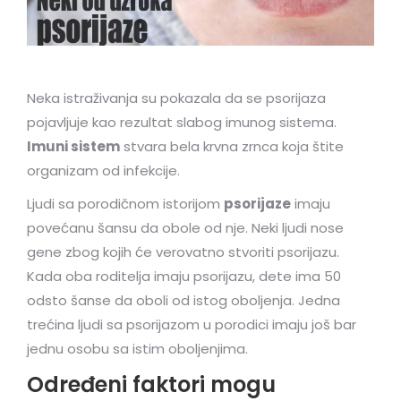
Neka istraživanja su pokazala da se psorijaza
pojavljuje kao rezultat slabog imunog sistema.
Imuni sistem
stvara bela krvna zrnca koja štite
organizam od infekcije.
Ljudi sa porodičnom istorijom
psorijaze
imaju
povećanu šansu da obole od nje. Neki ljudi nose
gene zbog kojih će verovatno stvoriti psorijazu.
Kada oba roditelja imaju psorijazu, dete ima 50
odsto šanse da oboli od istog oboljenja. Jedna
trećina ljudi sa psorijazom u porodici imaju još bar
jednu osobu sa istim oboljenjima.
Određeni faktori mogu