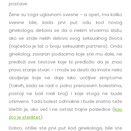
postave.
Žene su toga uglavnom svesne – a opet, ma koliko
svesne bile, kada prvi put odu kod novog
ginekologa, dešava se da o nekim stvarima slažu,
ako se stide nekih delova svog seksualnog života
(najčešća je laž o broju seksualnih partnera). Onda
ginekolog, zavaran podacima koje ste mu dale, ne
predloži sve testove koje bi predložio da je znao
pravo stanje stvari – i može se desiti da imate neko
oboljenje koje ne daje lako uočljive simptome
(takvih, kada se radi o polno prenosivim bolestima,
postoji ne baš mali broj) i koje stoga ne bude
otkriveno. Tada bolest odmakne i bude znatno teže
izlečiti je, ako već i ne ostavi trajne posledice (
kao
što je sterilitet
).
Dobro, otišle ste prvi put kod ginekologa, bile ste