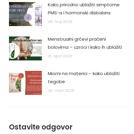
Kako prirodno ublažiti simptome
PMS-a i hormonski disbalans
28. maj 2026.
Menstrualni grčevi praćeni
bolovima – uzroci i kako ih ublažiti
16. april 2026.
Miomi na materici – kako ublažiti
tegobe
25. mart 2026.
Ostavite odgovor