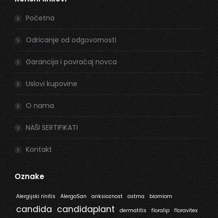
opens
opens
in
in
Početna
new
new
window
window
Odricanje od odgovornosti
Garancija i povraćaj novca
Uslovi kupovine
O nama
NAŠI SERTIFIKATI
Kontakt
Oznake
Alergijski rinitis
AlergoSan
anksioznost
astma
biomiom
candida
candidaplant
dermatitis
floralip
floravitex