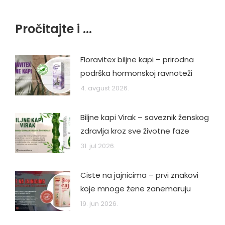
Pročitajte i ...
Floravitex biljne kapi – prirodna
podrška hormonskoj ravnoteži
4. avgust 2026.
Biljne kapi Virak – saveznik ženskog
zdravlja kroz sve životne faze
31. jul 2026.
Ciste na jajnicima – prvi znakovi
koje mnoge žene zanemaruju
19. jun 2026.