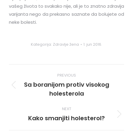
vašeg života to svakako nije, ali je to znatno zdravija
varijanta nego da prekasno saznate da bolujete od
neke bolesti.
Kategorija:
Zdravlje žena
1. jun 2016.
Post
PREVIOUS
navigation
Sa boranijom protiv visokog
Previous
holesterola
post:
NEXT
Kako smanjiti holesterol?
Next
post: