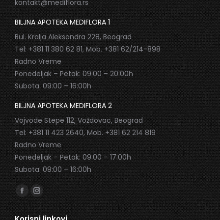
kontakt@mediflora.rs
BILJNA APOTEKA MEDIFLORA 1
Bul. Kralja Aleksandra 228, Beograd
Tel: +381 11 380 62 81, Mob. +381 62/214-898
Radno Vreme
Ponedeljak – Petak: 09:00 – 20:00h
Subota: 09:00 – 16:00h
BILJNA APOTEKA MEDIFLORA 2
Vojvode Stepe 112, Voždovac, Beograd
Tel: +381 11 423 2640, Mob. +381 62 214 819
Radno Vreme
Ponedeljak – Petak: 09:00 – 17:00h
Subota: 09:00 – 16:00h
Find us on:
Facebook
Instagram
page
page
Korisni linkovi