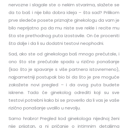
nervozne i slagale ste o nekim stvarima, slažete se
da to baš i nije bila dobra ideja – šta sad? Prilikom
prve sledeće posete priznajte ginekologu da vam je
bilo neprijatno pa da mu niste sve rekle i recite mu
šta ste prethodnog puta izostavile. On će proceniti
šta dalje i da li su dodatni testovi neophodni.
Sad, ako ste od ginekologa baš mnogo prećutale, i
ono što ste prećutale spada u rizično ponašanje
(kao što je spavanje s više partnera istovremeno),
najpametniji postupak bio bi da što je pre moguće
zakažete novi pregled – i da ovog puta budete
iskrene. Tada će ginekolog odrediti koji su sve
testovi potrebni kako bi se proverilo da li vas je vaše
rizično ponašanje uvalilo u nevolju.
Samo hrabro! Pregled kod ginekologa nijednoj ženi
nije prijatan, a ni pričanje o intimnim detaljima