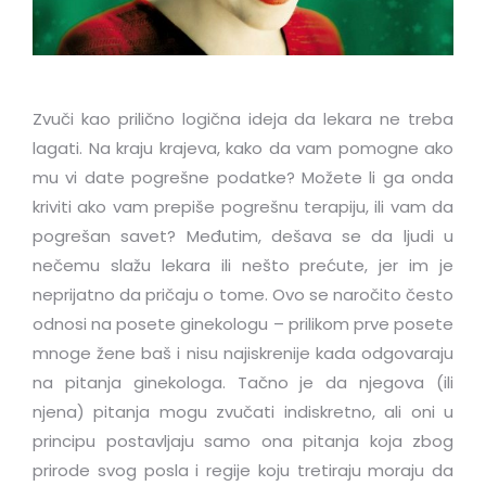
Zvuči kao prilično logična ideja da lekara ne treba
lagati. Na kraju krajeva, kako da vam pomogne ako
mu vi date pogrešne podatke? Možete li ga onda
kriviti ako vam prepiše pogrešnu terapiju, ili vam da
pogrešan savet? Međutim, dešava se da ljudi u
nečemu slažu lekara ili nešto prećute, jer im je
neprijatno da pričaju o tome. Ovo se naročito često
odnosi na posete ginekologu – prilikom prve posete
mnoge žene baš i nisu najiskrenije kada odgovaraju
na pitanja ginekologa. Tačno je da njegova (ili
njena) pitanja mogu zvučati indiskretno, ali oni u
principu postavljaju samo ona pitanja koja zbog
prirode svog posla i regije koju tretiraju moraju da