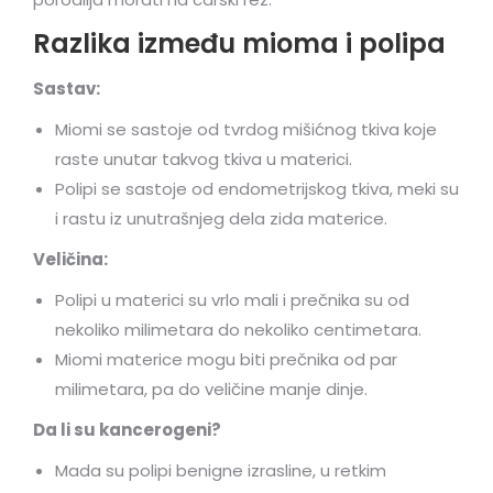
Razlika između mioma i polipa
Sastav:
Miomi se sastoje od tvrdog mišićnog tkiva koje
raste unutar takvog tkiva u materici.
Polipi se sastoje od endometrijskog tkiva, meki su
i rastu iz unutrašnjeg dela zida materice.
Veličina:
Polipi u materici su vrlo mali i prečnika su od
nekoliko milimetara do nekoliko centimetara.
Miomi materice mogu biti prečnika od par
milimetara, pa do veličine manje dinje.
Da li su kancerogeni?
Mada su polipi benigne izrasline, u retkim