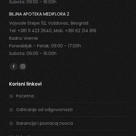
Subota: 09:00 – 16:00h
BILJNA APOTEKA MEDIFLORA 2
Vojvode Stepe 112, Voždovac, Beograd
Tel: +381 11 423 2640, Mob. +381 62 214 819
Radno Vreme
Ponedeljak – Petak: 09:00 – 17:00h
Subota: 09:00 – 16:00h
Find us on:
Facebook
Instagram
page
page
Korisni linkovi
opens
opens
in
in
Početna
new
new
window
window
Odricanje od odgovornosti
Garancija i povraćaj novca