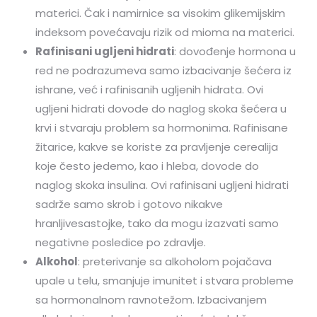
materici. Čak i namirnice sa visokim glikemijskim
indeksom povećavaju rizik od mioma na materici.
Rafinisani ugljeni hidrati
: dovođenje hormona u
red ne podrazumeva samo izbacivanje šećera iz
ishrane, već i rafinisanih ugljenih hidrata. Ovi
ugljeni hidrati dovode do naglog skoka šećera u
krvi i stvaraju problem sa hormonima. Rafinisane
žitarice, kakve se koriste za pravljenje cerealija
koje često jedemo, kao i hleba, dovode do
naglog skoka insulina. Ovi rafinisani ugljeni hidrati
sadrže samo skrob i gotovo nikakve
hranljivesastojke, tako da mogu izazvati samo
negativne posledice po zdravlje.
Alkohol
: preterivanje sa alkoholom pojačava
upale u telu, smanjuje imunitet i stvara probleme
sa hormonalnom ravnotežom. Izbacivanjem