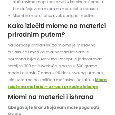
slučajevima mogu se razviti u karcinom.Samo u
tim slučajevima miom na materici je opasan.
Miomi na materici su uvek benigne izrasline.
Kako izlečiti miome na materici
prirodnim putem?
Najpoznatiji prirodni lek za miome je mešavina
čuvarkuća i med.Za ovaj narodni lek vam je
potrebna biljka čuvarkuća. Recept je jednostavan
samljite 300 gr. čuvarkuće, sipajte u 500 grama
meda i ostaviti 7 dana u frižideru. Svakog jutra pre
jela uzima se po kašičica mešavine. Detaljnije
Miomi
i ciste na materici – uzroci i prirodno lečenje
Miomi na materici i ishrana
Izbegavajte hranu koja vam može pogoršati
stanje