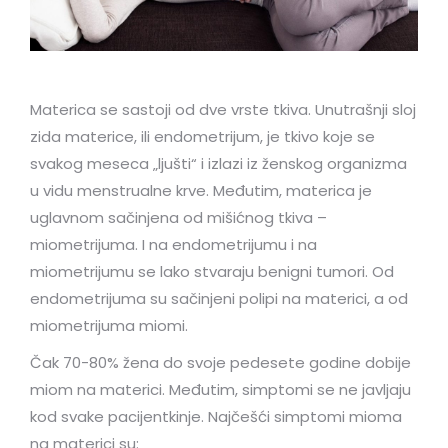
Materica se sastoji od dve vrste tkiva. Unutrašnji sloj
zida materice, ili endometrijum, je tkivo koje se
svakog meseca „ljušti“ i izlazi iz ženskog organizma
u vidu menstrualne krve. Međutim, materica je
uglavnom sačinjena od mišićnog tkiva –
miometrijuma. I na endometrijumu i na
miometrijumu se lako stvaraju benigni tumori. Od
endometrijuma su sačinjeni polipi na materici, a od
miometrijuma miomi.
Čak 70-80% žena do svoje pedesete godine dobije
miom na materici. Međutim, simptomi se ne javljaju
kod svake pacijentkinje. Najčešći simptomi mioma
na materici su: