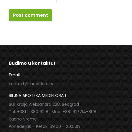
Post comment
Budimo u kontaktu!
Email
kontakt@mediflora.rs
BILJNA APOTEKA MEDIFLORA 1
Bul. Kralja Aleksandra 228, Beograd
Tel: +381 11 380 62 81, Mob. +381 62/214-898
Radno Vreme
Ponedeljak – Petak: 09:00 – 20:00h