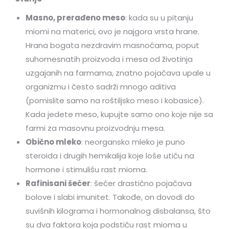
Masno, prerađeno meso
: kada su u pitanju
miomi na materici, ovo je najgora vrsta hrane.
Hrana bogata nezdravim masnoćama, poput
suhomesnatih proizvoda i mesa od životinja
uzgajanih na farmama, znatno pojačava upale u
organizmu i često sadrži mnogo aditiva
(pomislite samo na roštiljsko meso i kobasice).
Kada jedete meso, kupujte samo ono koje nije sa
farmi za masovnu proizvodnju mesa.
Obično mleko
: neorgansko mleko je puno
steroida i drugih hemikalija koje loše utiču na
hormone i stimulišu rast mioma.
Rafinisani šećer
: šećer drastično pojačava
bolove i slabi imunitet. Takođe, on dovodi do
suvišnih kilograma i hormonalnog disbalansa, što
su dva faktora koja podstiču rast mioma u