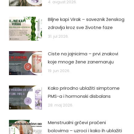
4. avgust 2026.
Biljne kapi Virak – saveznik ženskog
zdravlja kroz sve životne faze
31. jul 2026.
Ciste na jajnicima – prvi znakovi
koje mnoge žene zanemaruju
19. jun 2026.
Kako prirodno ublažiti simptome
PMS-a i hormonski disbalans
28. maj 2026.
Menstrualni grčevi praćeni
bolovima – uzroci i kako ih ublažiti