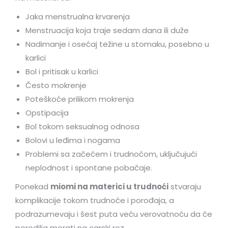
Jaka menstrualna krvarenja
Menstruacija koja traje sedam dana ili duže
Nadimanje i osećaj težine u stomaku, posebno u
karlici
Bol i pritisak u karlici
Često mokrenje
Poteškoće prilikom mokrenja
Opstipacija
Bol tokom seksualnog odnosa
Bolovi u leđima i nogama
Problemi sa začećem i trudnoćom, uključujući
neplodnost i spontane pobačaje.
Ponekad
miomi na materici u trudnoći
stvaraju
komplikacije tokom trudnoće i porođaja, a
podrazumevaju i šest puta veću verovatnoću da će
porodilja morati na carski rez.