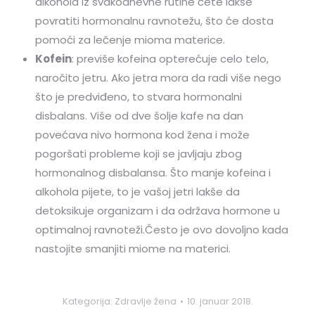
alkohola iz svakodnevne rutine ćete lakše
povratiti hormonalnu ravnotežu, što će dosta
pomoći za lečenje mioma materice.
Kofein
: previše kofeina opterećuje celo telo,
naročito jetru. Ako jetra mora da radi više nego
što je predviđeno, to stvara hormonalni
disbalans. Više od dve šolje kafe na dan
povećava nivo hormona kod žena i može
pogoršati probleme koji se javljaju zbog
hormonalnog disbalansa. Što manje kofeina i
alkohola pijete, to je vašoj jetri lakše da
detoksikuje organizam i da održava hormone u
optimalnoj ravnoteži.Često je ovo dovoljno kada
nastojite smanjiti miome na materici.
Kategorija:
Zdravlje žena
10. januar 2018.