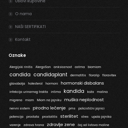
Uslovi kupovine
O nama
NAŠI SERTIFIKATI
Kontakt
Oznake
Alergijski rinitis
AlergoSan
anksioznost
astma
biomiom
candida
candidaplant
dermatitis
floralip
floravitex
hormonski disbalans
glavobolja
holesterol
hormoni
kandida
infekcija urinarnog trakta
intima
koža
malina
muška neplodnost
migrena
miom
Miom na jajniku
pirodno lečenje
nervni sistem
pms
policistični jajnici
sterilitet
potencija
prostata
prostatitis
stres
upala jajnika
zdravlje zene
varenje
zdrava hrana
čaj od listova maline