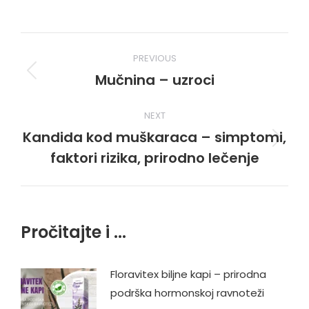
Post
PREVIOUS
navigation
Mučnina – uzroci
Previous
post:
NEXT
Kandida kod muškaraca – simptomi,
Next
faktori rizika, prirodno lečenje
post:
Pročitajte i ...
Floravitex biljne kapi – prirodna
podrška hormonskoj ravnoteži