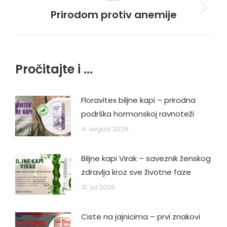
Prirodom protiv anemije
Next
post:
Pročitajte i ...
Floravitex biljne kapi – prirodna
podrška hormonskoj ravnoteži
4. avgust 2026.
Biljne kapi Virak – saveznik ženskog
zdravlja kroz sve životne faze
31. jul 2026.
Ciste na jajnicima – prvi znakovi