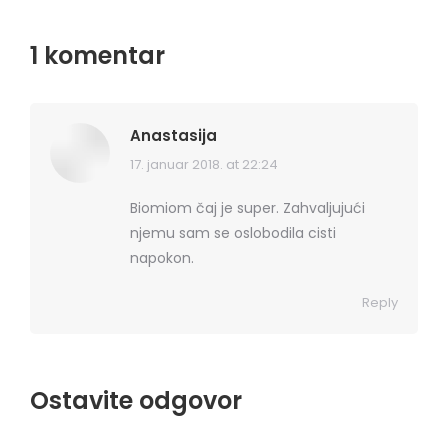
1 komentar
Anastasija
17. januar 2018. at 22:24
says:
Biomiom čaj je super. Zahvaljujući
njemu sam se oslobodila cisti
napokon.
Reply
Ostavite odgovor