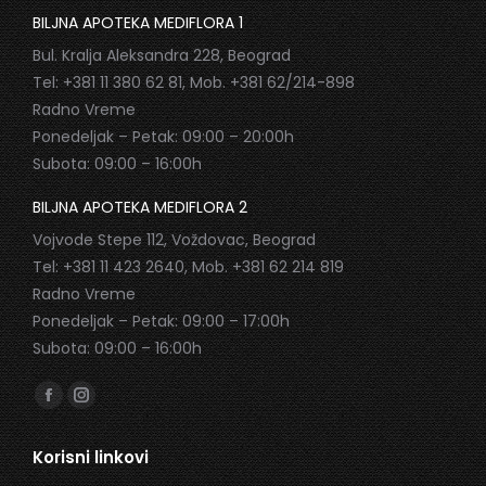
BILJNA APOTEKA MEDIFLORA 1
Bul. Kralja Aleksandra 228, Beograd
Tel: +381 11 380 62 81, Mob. +381 62/214-898
Radno Vreme
Ponedeljak – Petak: 09:00 – 20:00h
Subota: 09:00 – 16:00h
BILJNA APOTEKA MEDIFLORA 2
Vojvode Stepe 112, Voždovac, Beograd
Tel: +381 11 423 2640, Mob. +381 62 214 819
Radno Vreme
Ponedeljak – Petak: 09:00 – 17:00h
Subota: 09:00 – 16:00h
Find us on:
Facebook
Instagram
page
page
Korisni linkovi
opens
opens