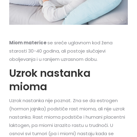
Miom materice
se sreće uglavnom kod žena
starosti 30-40 godina, ali postoje slučajevi
oboljevanja i u ranijem uzrasnom dobu.
Uzrok nastanka
mioma
Uzrok nastanka nije poznat. Zna se da estrogen
(hormon jajnika) podstiče rast mioma, ali nije uzrok
nastanka. Rast mioma podstiče i humani placentni
laktogen, pa miomi izrazito rastu u trudnoći. U
osnovi svi tumori (pa i miomi) nastaju kada se