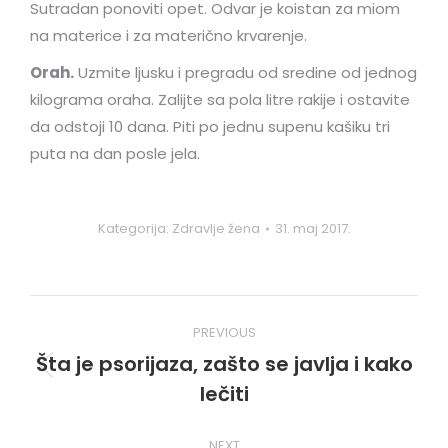
Sutradan ponoviti opet. Odvar je koistan za miom
na materice i za materično krvarenje.
Orah.
Uzmite ljusku i pregradu od sredine od jednog
kilograma oraha. Zalijte sa pola litre rakije i ostavite
da odstoji 10 dana. Piti po jednu supenu kašiku tri
puta na dan posle jela.
Kategorija:
Zdravlje žena
31. maj 2017.
Post
PREVIOUS
navigation
Šta je psorijaza, zašto se javlja i kako
Previous
lečiti
post:
NEXT