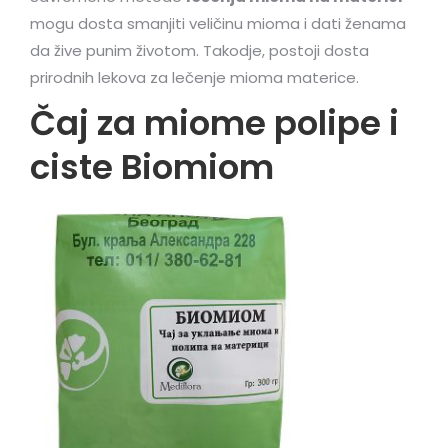
mogu dosta smanjiti veličinu mioma i dati ženama
da žive punim životom. Takodje, postoji dosta
prirodnih lekova za lečenje mioma materice.
Čaj za miome polipe i
ciste Biomiom