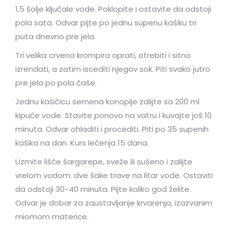
1,5 šolje ključale vode. Poklopite i ostavite da odstoji
pola sata. Odvar pijte po jednu supenu kašiku tri
puta dnevno pre jela.
Tri velika crvena krompira oprati, otrebiti i sitno
izrendati, a zatim iscediti njegov sok. Piti svako jutro
pre jela po pola čaše.
Jednu kašičicu semena konoplje zalijte sa 200 ml
kipuće vode. Stavite ponovo na vatru i kuvajte još 10
minuta. Odvar ohladiti i procediti. Piti po 35 supenih
kašika na dan. Kurs lečenja 15 dana.
Uzmite lišće šargarepe, sveže ili sušeno i zalijte
vrelom vodom: dve šake trave na litar vode. Ostaviti
da odstoji 30-40 minuta. Pijte koliko god želite.
Odvar je dobar za zaustavljanje krvarenja, izazvanim
miomom materice.