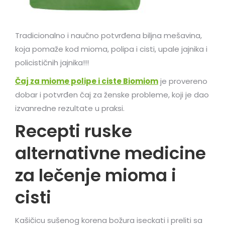
Tradicionalno i naučno potvrđena biljna mešavina,
koja pomaže kod mioma, polipa i cisti, upale jajnika i
policističnih jajnika!!!
Čaj za miome polipe i ciste Biomiom
je provereno
dobar i potvrđen čaj za ženske probleme, koji je dao
izvanredne rezultate u praksi.
Recepti ruske
alternativne medicine
za lečenje mioma i
cisti
Kašičicu sušenog korena božura iseckati i preliti sa