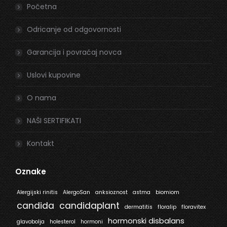
in
in
Početna
new
new
window
window
Odricanje od odgovornosti
Garancija i povraćaj novca
Uslovi kupovine
O nama
NAŠI SERTIFIKATI
Kontakt
Oznake
Alergijski rinitis
AlergoSan
anksioznost
astma
biomiom
candida
candidaplant
dermatitis
floralip
floravitex
hormonski disbalans
glavobolja
holesterol
hormoni