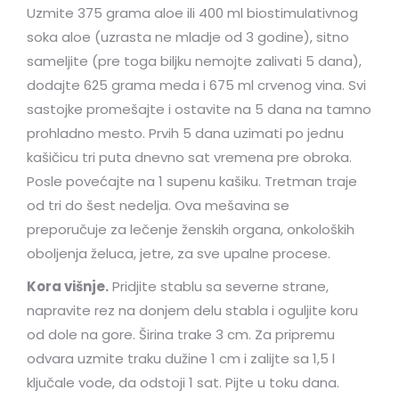
Uzmite 375 grama aloe ili 400 ml biostimulativnog
soka aloe (uzrasta ne mladje od 3 godine), sitno
sameljite (pre toga biljku nemojte zalivati 5 dana),
dodajte 625 grama meda i 675 ml crvenog vina. Svi
sastojke promešajte i ostavite na 5 dana na tamno
prohladno mesto. Prvih 5 dana uzimati po jednu
kašičicu tri puta dnevno sat vremena pre obroka.
Posle povećajte na 1 supenu kašiku. Tretman traje
od tri do šest nedelja. Ova mešavina se
preporučuje za lečenje ženskih organa, onkoloških
oboljenja želuca, jetre, za sve upalne procese.
Kora višnje.
Pridjite stablu sa severne strane,
napravite rez na donjem delu stabla i oguljite koru
od dole na gore. Širina trake 3 cm. Za pripremu
odvara uzmite traku dužine 1 cm i zalijte sa 1,5 l
ključale vode, da odstoji 1 sat. Pijte u toku dana.