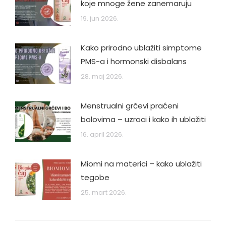
koje mnoge žene zanemaruju
19. jun 2026.
Kako prirodno ublažiti simptome
PMS-a i hormonski disbalans
28. maj 2026.
Menstrualni grčevi praćeni
bolovima – uzroci i kako ih ublažiti
16. april 2026.
Miomi na materici – kako ublažiti
tegobe
25. mart 2026.