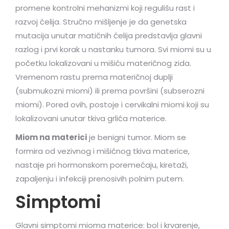
promene kontrolni mehanizmi koji regulišu rast i
razvoj ćelija. Stručno mišljenje je da genetska
mutacija unutar matičnih ćelija predstavlja glavni
razlog i prvi korak u nastanku tumora. Svi miomi su u
početku lokalizovani u mišiću materičnog zida.
Vremenom rastu prema materičnoj duplji
(submukozni miomi) ili prema površini (subserozni
miomi). Pored ovih, postoje i cervikalni miomi koji su
lokalizovani unutar tkiva grlića materice.
Miom na materici
je benigni tumor. Miom se
formira od vezivnog i mišićnog tkiva materice,
nastaje pri hormonskom poremećaju, kiretaži,
zapaljenju i infekciji prenosivih polnim putem.
Simptomi
Glavni simptomi mioma materice: bol i krvarenje,