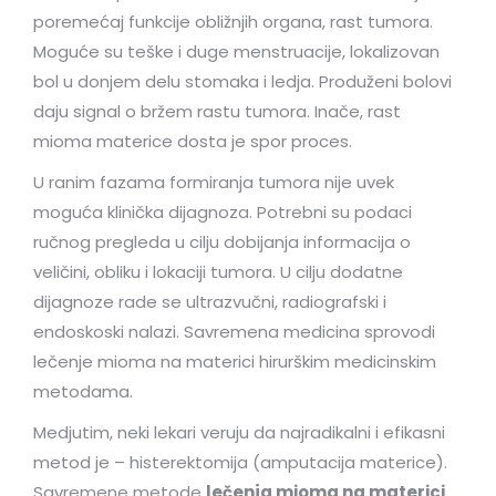
poremećaj funkcije obližnjih organa, rast tumora.
Moguće su teške i duge menstruacije, lokalizovan
bol u donjem delu stomaka i ledja. Produženi bolovi
daju signal o bržem rastu tumora. Inače, rast
mioma materice dosta je spor proces.
U ranim fazama formiranja tumora nije uvek
moguća klinička dijagnoza. Potrebni su podaci
ručnog pregleda u cilju dobijanja informacija o
veličini, obliku i lokaciji tumora. U cilju dodatne
dijagnoze rade se ultrazvučni, radiografski i
endoskoski nalazi. Savremena medicina sprovodi
lečenje mioma na materici hirurškim medicinskim
metodama.
Medjutim, neki lekari veruju da najradikalni i efikasni
metod je – histerektomija (amputacija materice).
Savremene metode
lečenja mioma na materici