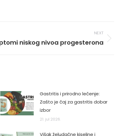
NEXT
mptomi niskog nivoa progesterona
Gastritis i prirodno lečenje:
Zašto je čaj za gastritis dobar
izbor
21. jul 2026.
Višak želudačne kiseline i