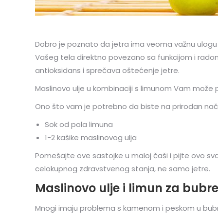
Dobro je poznato da jetra ima veoma važnu ulogu 
Vašeg tela direktno povezano sa funkcijom i radom j
antioksidans i sprečava oštećenje jetre.
Maslinovo ulje u kombinaciji s limunom Vam može
Ono što vam je potrebno da biste na prirodan način
Sok od pola limuna
1-2 kašike maslinovog ulja
Pomešajte ove sastojke u maloj čaši i pijte ovo s
celokupnog zdravstvenog stanja, ne samo jetre.
Maslinovo ulje i limun za bubr
Mnogi imaju problema s kamenom i peskom u bubre