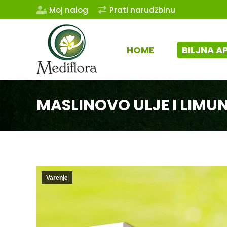
Moj nalog
Prati narudžbinu
HOME
BILJNA A
MASLINOVO ULJE I LIMUN
Varenje