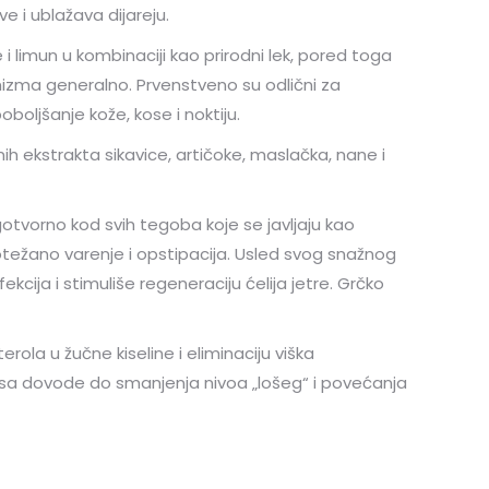
e i ublažava dijareju.
 i limun u kombinaciji kao prirodni lek, pored toga
anizma generalno. Prvenstveno su odlični za
oboljšanje kože, kose i noktiju.
ih ekstrakta sikavice, artičoke, maslačka, nane i
agotvorno kod svih tegoba koje se javljaju kao
otežano varenje i opstipacija. Usled svog snažnog
fekcija i stimuliše regeneraciju ćelija jetre. Grčko
ola u žučne kiseline i eliminaciju viška
sa dovode do smanjenja nivoa „lošeg“ i povećanja