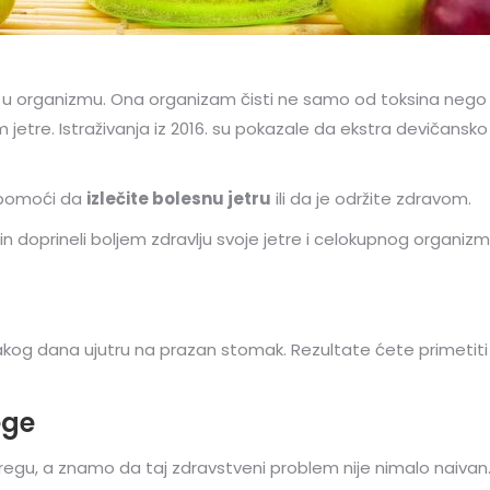
u organizmu. Ona organizam čisti ne samo od toksina nego i
etre. Istraživanja iz 2016. su pokazale da ekstra devičansko 
 pomoći da
izlečite bolesnu jetru
ili da je održite zdravom.
 doprineli boljem zdravlju svoje jetre i celokupnog organizm
vakog dana ujutru na prazan stomak. Rezultate ćete primetiti
ege
gu, a znamo da taj zdravstveni problem nije nimalo naivan.