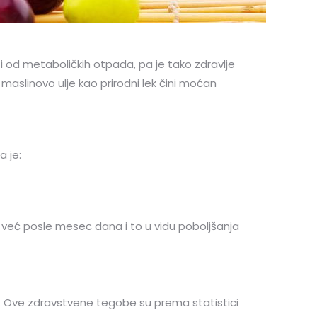
 od metaboličkih otpada, pa je tako zdravlje
maslinovo ulje kao prirodni lek čini moćan
a je:
 već posle mesec dana i to u vidu poboljšanja
 Ove zdravstvene tegobe su prema statistici