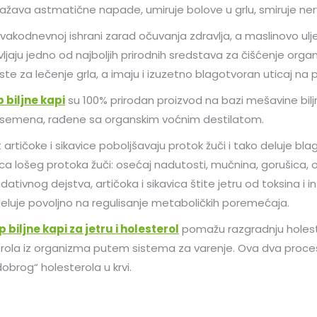
lažava astmatične napade, umiruje bolove u grlu, smiruje nerv
svakodnevnoj ishrani zarad očuvanja zdravlja, a maslinovo ulje
avljaju jedno od najboljih prirodnih sredstava za čišćenje org
iste za lečenje grla, a imaju i izuzetno blagotvoran uticaj na p
p biljne kapi
su 100% prirodan proizvod na bazi mešavine biljn
 semena, rađene sa organskim voćnim destilatom.
t artičoke i sikavice poboljšavaju protok žuči i tako deluje bl
ca lošeg protoka žuči: osećaj nadutosti, mučnina, gorušica, 
dativnog dejstva, artičoka i sikavica štite jetru od toksina i in
luje povoljno na regulisanje metaboličkih poremećaja.
p biljne kapi za jetru i holesterol
pomažu razgradnju holester
rola iz organizma putem sistema za varenje. Ova dva proce
dobrog“ holesterola u krvi.