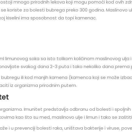
ostoji mnogo prirodnih lekova koji mogu pomoći kod ovih zdr
ciji se koriste za bolesti bubrega preko 300 godina. Maslinovo
nskoj kiselini ima sposobnost da topi kamenac.
l limunovog soka sa isto tolikom količinom maslinovog ulja 
onavljate svakog dana 2-3 puta i tako nekoliko dana prema 
 u bubregu ili kod manjih kamena (kamenca koji se može izba
aciti iz organizma prirodnim putem.
tet
ganizma. Imunitet predstavlja odbranu od bolesti i spoljni
ovima kao što su med, maslinovo ulje i limun i tako se zaštiti
že i u prevenciji bolesti raka, uništava bakterije i viruse, p