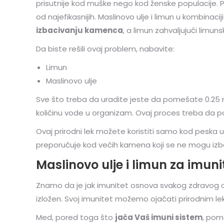
prisutnije kod muške nego kod ženske populacije. P
od najefikasnijih. Maslinovo ulje i limun u kombina
izbacivanju kamenca
, a limun zahvaljujući limu
Da biste rešili ovaj problem, nabavite:
Limun
Maslinovo ulje
Sve što treba da uradite jeste da pomešate 0.25 m
količinu vode u organizam. Ovaj proces treba da p
Ovaj prirodni lek možete koristiti samo kod peska
preporučuje kod većih kamena koji se ne mogu izb
Maslinovo ulje i limun za imuni
Znamo da je jak imunitet osnova svakog zdravog or
izložen. Svoj imunitet možemo ojačati prirodnim lek
Med, pored toga što
jača Vaš imuni sistem
, poma