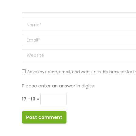
Name *
Email *
Website
Save my name, email, and website in this browser for t
Please enter an answer in digits:
17 − 13 =
Post comment