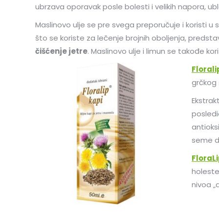
ubrzava oporavak posle bolesti i velikih napora, ub
Maslinovo ulje se pre svega preporučuje i koristi u 
što se koriste za lečenje brojnih oboljenja, predst
čišćenje jetre
. Maslinovo ulje i limun se takođe kor
Florali
grčkog
Ekstrak
posledi
antioksi
seme de
FloraLi
holeste
nivoa „