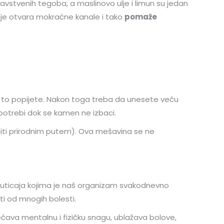
avstvenih tegoba, a maslinovo ulje i limun su jedan
 ulje otvara mokraćne kanale i tako
pomaže
i to popijete. Nakon toga treba da unesete veću
potrebi dok se kamen ne izbaci.
citi prirodnim putem). Ova mešavina se ne
h uticaja kojima je naš organizam svakodnevno
ti od mnogih bolesti.
ovećava mentalnu i fizičku snagu, ublažava bolove,