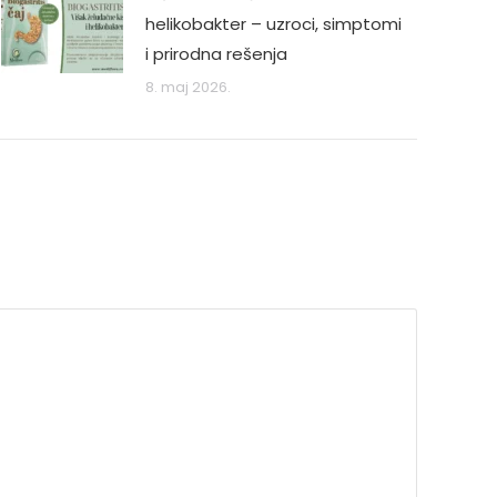
helikobakter – uzroci, simptomi
i prirodna rešenja
8. maj 2026.