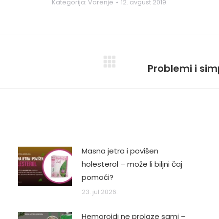
Kategorija:
Varenje
12. avgust 2019.
Problemi i si
Next
post:
Masna jetra i povišen
holesterol – može li biljni čaj
pomoći?
23. jul 2026.
Hemoroidi ne prolaze sami –