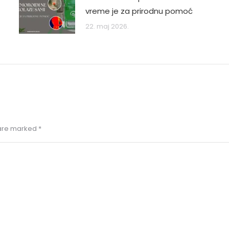
vreme je za prirodnu pomoć
22. maj 2026.
s are marked
*