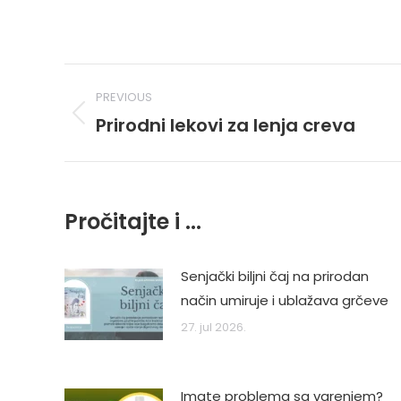
Post
PREVIOUS
navigation
Prirodni lekovi za lenja creva
Previous
post:
Pročitajte i ...
Senjački biljni čaj na prirodan
način umiruje i ublažava grčeve
27. jul 2026.
Imate problema sa varenjem?