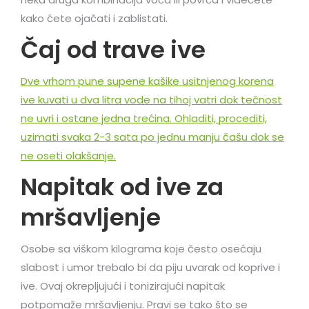
kako ćete ojačati i zablistati.
Čaj od trave ive
Dve vrhom pune supene kašike usitnjenog korena
ive kuvati u dva litra vode na tihoj vatri dok tečnost
ne uvri i ostane jedna trećina. Ohladiti, procediti,
uzimati svaka 2-3 sata po jednu manju čašu dok se
ne oseti olakšanje.
Napitak od ive za
mršavljenje
Osobe sa viškom kilograma koje često osećaju
slabost i umor trebalo bi da piju uvarak od koprive i
ive. Ovaj okrepljujući i tonizirajući napitak
potpomaže mršavljenju. Pravi se tako što se