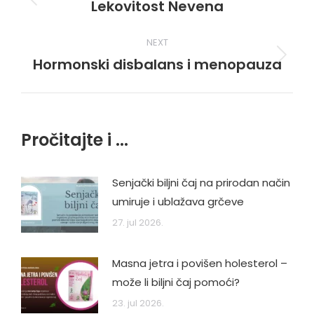
navigation
Lekovitost Nevena
Previous
post:
NEXT
Hormonski disbalans i menopauza
Next
post:
Pročitajte i ...
Senjački biljni čaj na prirodan način
umiruje i ublažava grčeve
27. jul 2026.
Masna jetra i povišen holesterol –
može li biljni čaj pomoći?
23. jul 2026.