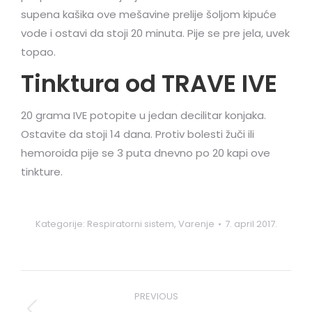
supena kašika ove mešavine prelije šoljom kipuće
vode i ostavi da stoji 20 minuta. Pije se pre jela, uvek
topao.
Tinktura od TRAVE IVE
20 grama IVE potopite u jedan decilitar konjaka.
Ostavite da stoji 14 dana. Protiv bolesti žuči ili
hemoroida pije se 3 puta dnevno po 20 kapi ove
tinkture.
Kategorije:
Respiratorni sistem
,
Varenje
7. april 2017.
Post
PREVIOUS