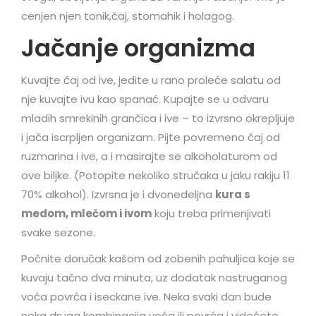
cenjen njen tonik,čaj, stomahik i holagog.
Jačanje organizma
Kuvajte čaj od ive, jedite u rano proleće salatu od
nje kuvajte ivu kao spanać. Kupajte se u odvaru
mladih smrekinih grančica i ive – to izvrsno okrepljuje
i jača iscrpljen organizam. Pijte povremeno čaj od
ruzmarina i ive, a i masirajte se alkoholaturom od
ove biljke. (Potopite nekoliko stručaka u jaku rakiju 11
70% alkohol). Izvrsna je i dvonedeljna
kura s
medom, mlečom i ivom
koju treba primenjivati
svake sezone.
Počnite doručak kašom od zobenih pahuljica koje se
kuvaju tačno dva minuta, uz dodatak nastruganog
voća povrća i iseckane ive. Neka svaki dan bude
neka druga kombinacija voća ili povrća i videćete