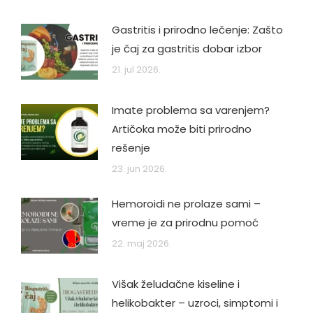
Gastritis i prirodno lečenje: Zašto
je čaj za gastritis dobar izbor
21. jul 2026.
Imate problema sa varenjem?
Artičoka može biti prirodno
rešenje
23. jun 2026.
Hemoroidi ne prolaze sami –
vreme je za prirodnu pomoć
22. maj 2026.
Višak želudačne kiseline i
helikobakter – uzroci, simptomi i