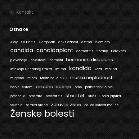
Kontakt
Oznake
Alergijski rinitis
AlergoSan
anksioznost
astma
biomiom
candida
candidaplant
dermatitis
floralip
floravitex
hormonski disbalans
glavobolja
holesterol
hormoni
kandida
infekcija urinarnog trakta
intima
koža
malina
muška neplodnost
migrena
miom
Miom na jajniku
pirodno lečenje
nervni sistem
pms
policistični jajnici
sterilitet
potencija
prostata
prostatitis
stres
upala jajnika
zdravlje zene
varenje
zdrava hrana
čaj od listova maline
Ženske bolesti