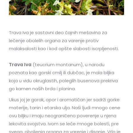
Trava Iva je sastavni deo čajnih mešavina za
lečenje obolelih organa za varenje protiv
malaksalosti kao i kod opšte slabosti iscrpljenosti.
Trava Iva
(teucrium montanum), u narodu
poznata kao gorski cmilj ili dubčac, je mala biljka
koja u vidu okruglastih, poleglih busenova prekriva
go kamen naših brda i planina.
Ukus joj je gorak, opor i aromatičan jer sadrži gorke
materije, tanin i etarska ulja. Naši ljudi mnogo cene
ovu biljku i imaju neograničeno poverenje u njena
lekovita svojstva. Ivom se leče mnoge bolesti, pre
svega, oboljenja organa za varenje i disanje. Vrlo je