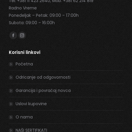
Tel: +381 11 423 2640, Mob. +381 62 214 819
Radno Vreme
Ponedeljak – Petak: 09:00 – 17:00h
Subota: 09:00 – 16:00h
Find us on:
Facebook
Instagram
page
page
Korisni linkovi
opens
opens
in
in
Početna
new
new
window
window
Odricanje od odgovornosti
Garancija i povraćaj novca
Uslovi kupovine
O nama
NAŠI SERTIFIKATI