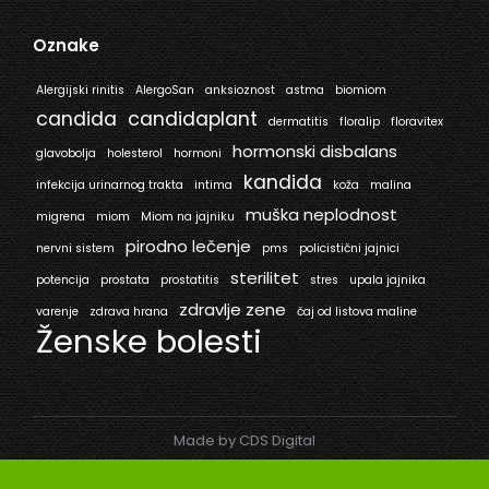
Oznake
Alergijski rinitis
AlergoSan
anksioznost
astma
biomiom
candida
candidaplant
dermatitis
floralip
floravitex
hormonski disbalans
glavobolja
holesterol
hormoni
kandida
infekcija urinarnog trakta
intima
koža
malina
muška neplodnost
migrena
miom
Miom na jajniku
pirodno lečenje
nervni sistem
pms
policistični jajnici
sterilitet
potencija
prostata
prostatitis
stres
upala jajnika
zdravlje zene
varenje
zdrava hrana
čaj od listova maline
Ženske bolesti
Made by CDS Digital
© Mediflora 2025. All rights reserved.