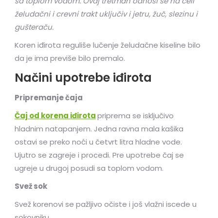
sa toplom vodom. Ovaj tretman odnosi se na celi
želudačni i crevni trakt uključiv i jetru, žuč, slezinu i
gušteraču.
Koren iđirota reguliše lučenje želudačne kiseline bilo
da je ima previše bilo premalo.
Načini upotrebe iđirota
Pripremanje čaja
Čaj od korena iđirota
priprema se isključivo
hladnim natapanjem. Jedna ravna mala kašika
ostavi se preko noći u četvrt litra hladne vode.
Ujutro se zagreje i procedi. Pre upotrebe čaj se
ugreje u drugoj posudi sa toplom vodom.
Svež sok
Svež korenovi se pažljivo očiste i još vlažni iscede u
sokovniku.