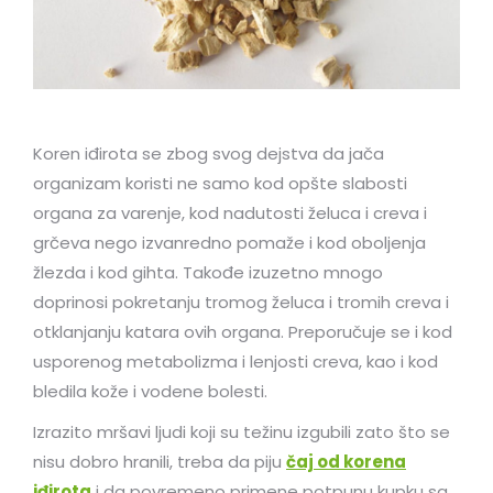
Koren iđirota se zbog svog dejstva da jača
organizam koristi ne samo kod opšte slabosti
organa za varenje, kod nadutosti želuca i creva i
grčeva nego izvanredno pomaže i kod oboljenja
žlezda i kod gihta. Takođe izuzetno mnogo
doprinosi pokretanju tromog želuca i tromih creva i
otklanjanju katara ovih organa. Preporučuje se i kod
usporenog metabolizma i lenjosti creva, kao i kod
bledila kože i vodene bolesti.
Izrazito mršavi ljudi koji su težinu izgubili zato što se
nisu dobro hranili, treba da piju
čaj od korena
iđirota
i da povremeno primene potpunu kupku sa