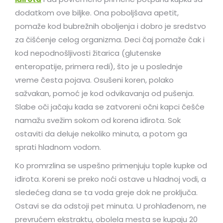
dodatkom ove biljke. Ona poboljšava apetit,
pomaže kod bubrežnih oboljenja i dobro je sredstvo
za čišćenje celog organizma. Deci čaj pomaže čak i
kod nepodnošljivosti žitarica (glutenske
enteropatije, primera redi), što je u poslednje
vreme česta pojava. Osušeni koren, polako
sažvakan, pomoć je kod odvikavanja od pušenja.
Slabe oči jačaju kada se zatvoreni očni kapci češće
namažu svežim sokom od korena iđirota. Sok
ostaviti da deluje nekoliko minuta, a potom ga
sprati hladnom vodom.
Ko promrzlina se uspešno primenjuju tople kupke od
iđirota. Koreni se preko noći ostave u hladnoj vodi, a
sledećeg dana se ta voda greje dok ne proključa.
Ostavi se da odstoji pet minuta. U prohlađenom, ne
prevrućem ekstraktu, obolela mesta se kupaju 20