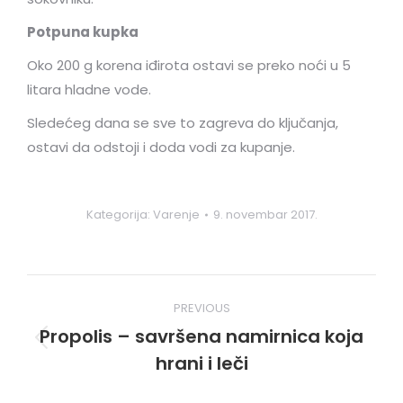
Potpuna kupka
Oko 200 g korena iđirota ostavi se preko noći u 5
litara hladne vode.
Sledećeg dana se sve to zagreva do ključanja,
ostavi da odstoji i doda vodi za kupanje.
Kategorija:
Varenje
9. novembar 2017.
Post
PREVIOUS
navigation
Propolis – savršena namirnica koja
Previous
hrani i leči
post: