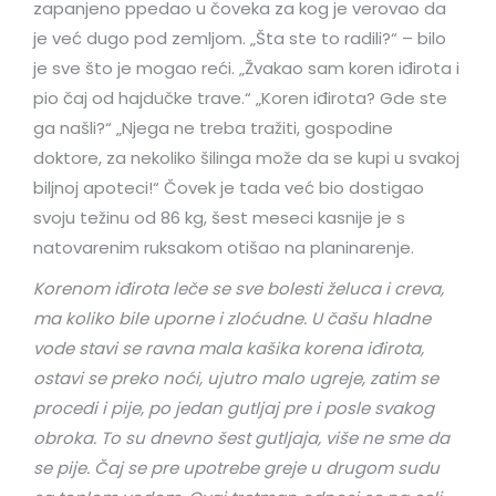
zapanjeno ppedao u čoveka za kog je verovao da
je već dugo pod zemljom. „Šta ste to radili?“ – bilo
je sve što je mogao reći. „Žvakao sam koren iđirota i
pio čaj od hajdučke trave.“ „Koren iđirota? Gde ste
ga našli?“ „Njega ne treba tražiti, gospodine
doktore, za nekoliko šilinga može da se kupi u svakoj
biljnoj apoteci!“ Čovek je tada već bio dostigao
svoju težinu od 86 kg, šest meseci kasnije je s
natovarenim ruksakom otišao na planinarenje.
Korenom iđirota leče se sve bolesti želuca i creva,
ma koliko bile uporne i zloćudne. U čašu hladne
vode stavi se ravna mala kašika korena iđirota,
ostavi se preko noći, ujutro malo ugreje, zatim se
procedi i pije, po jedan gutljaj pre i posle svakog
obroka. To su dnevno šest gutljaja, više ne sme da
se pije. Čaj se pre upotrebe greje u drugom sudu