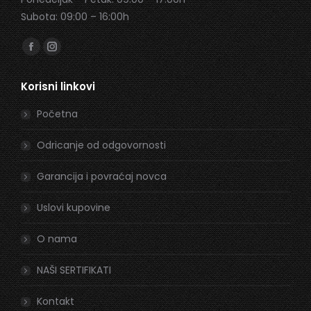
Subota: 09:00 – 16:00h
Find us on:
Facebook
Instagram
page
page
Korisni linkovi
opens
opens
in
in
Početna
new
new
window
window
Odricanje od odgovornosti
Garancija i povraćaj novca
Uslovi kupovine
O nama
NAŠI SERTIFIKATI
Kontakt