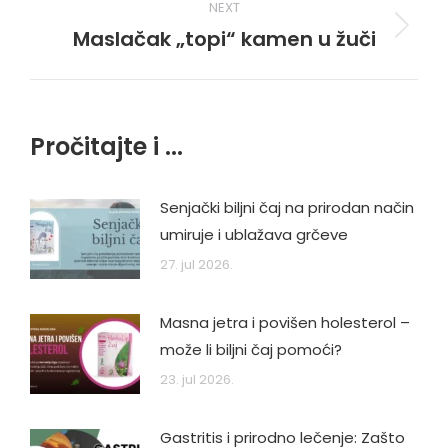
NEXT
Maslačak „topi“ kamen u žuči
Next
post:
Pročitajte i ...
Senjački biljni čaj na prirodan način
umiruje i ublažava grčeve
27. jul 2026.
Masna jetra i povišen holesterol –
može li biljni čaj pomoći?
23. jul 2026.
Gastritis i prirodno lečenje: Zašto