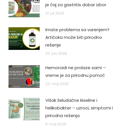
je čaj za gastritis dobar izbor
21. jul 2026.
Imate problema sa varenjem?
Artičoka može biti prirodno
rešenje
23. jun 2026.
Hemoroidi ne prolaze sami –
vreme je za prirodnu pomoć
22. maj 2026.
Višak želudačne kiseline i
helikobakter – uzroci, simptomi i
prirodna rešenja
8. maj 2026.