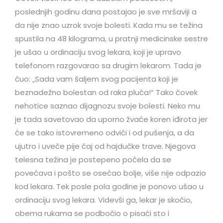
poslednjih godinu dana postajao je sve mršaviji a
da nije znao uzrok svoje bolesti. Kada mu se težina
spustila na 48 kilograma, u pratnji medicinske sestre
je ušao u ordinaciju svog lekara, koji je upravo
telefonom razgovarao sa drugim lekarom. Tada je
čuo: „Sada vam šaljem svog pacijenta koji je
beznadežno bolestan od raka pluća!“ Tako čovek
nehotice saznao dijagnozu svoje bolesti. Neko mu
je tada savetovao da uporno žvaće koren iđirota jer
će se tako istovremeno odvići i od pušenja, a da
ujutro i uveče pije čaj od hajdučke trave. Njegova
telesna težina je postepeno počela da se
povećava i pošto se osećao bolje, više nije odpazio
kod lekara. Tek posle pola godine je ponovo ušao u
ordinaciju svog lekara. Videvši ga, lekar je skočio,
obema rukama se podbočio o pisaći sto i