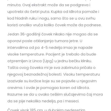
minuta. Ovaj ekstrakt može da se podgreva i
upotrebi do četiri puta. Kupka od iđirota pomaže i
kod hladnih ruku i nogu, samo što se u ovu svrhu
koristi onoliko vruća koliko čovek može da podnese.
Jedan 36-godišnji čovek nikako nije mogao da se
oporavi posle otklanjanja tumora jetre. U
intervalima od po 4-5 nedelja imao je napade
visoke temperature. Pacijent je trebalo da bude
otpremljen iz Linca (Upg) u jednu bečku kliniku.
Tašta ovog čoveka mi je sva zabrinuta pričala o
njegovoj beznadežnoj bolesti. Visoku temperaturu
izazivale su kvržice koje su se pojavile u njegovim
crevima. I ovde je pomogao koren od iđirota.
Razume se da u ovako teškim slučajevima čaj mora
da se pije nekoliko nedelja, pa i meseci.
Čovek visok 185 cm, u dubokim pedesetim,