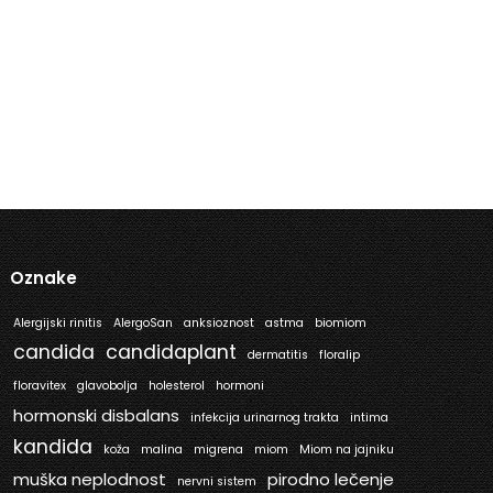
Oznake
Alergijski rinitis
AlergoSan
anksioznost
astma
biomiom
candida
candidaplant
dermatitis
floralip
floravitex
glavobolja
holesterol
hormoni
hormonski disbalans
infekcija urinarnog trakta
intima
kandida
koža
malina
migrena
miom
Miom na jajniku
muška neplodnost
pirodno lečenje
nervni sistem