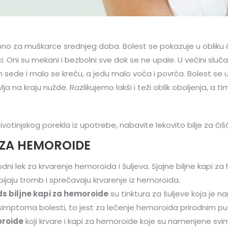
osebno za muškarce srednjeg doba. Bolest se pokazuje u oblik
i.
Oni su mekani i bezbolni sve dok se ne upale. U većini sluč
m sede i malo se kreću, a jedu malo voća i povrća. Bolest 
ja na kraju nužde. Razlikujemo lakši i teži oblik oboljenja, a t
otinjskog porekla iz upotrebe, nabavite lekovito bilje za čišć
 ZA HEMOROIDE
odni lek za krvarenje hemoroida i šuljeva. Sjajne biljne kap
ijaju tromb i sprečavaju krvarenje iz hemoroida.
s biljne kapi za hemoroide
su tinktura za šuljeve koja je n
imptoma bolesti, to jest za lečenje hemoroida prirodnim pu
roide
koji krvare i kapi za hemoroide koje su namenjene svi