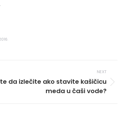
.
2016.
NEXT
e da izlečite ako stavite kašičicu
meda u čaši vode?