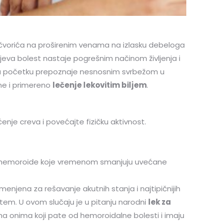
u čvorića na proširenim venama na izlasku debeloga
ajeva bolest nastaje pogrešnim načinom življenja i
se u početku prepoznaje nesnosnim svrbežom u
ime i primereno
lečenje lekovitim biljem
.
enje creva i povećajte fizičku aktivnost.
i za hemoroide koje vremenom smanjuju uvećane
amenjena za rešavanje akutnih stanja i najtipičnijih
tem. U ovom slučaju je u pitanju narodni
lek za
ma onima koji pate od hemoroidalne bolesti i imaju