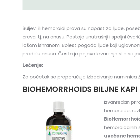
Šuljevi ili hemoroidi prava su napast za ljude, p
creva, tj. na anusu. Postoje unutrašnji i spoljni čvorić
lošom ishranom. Bolest pogađa ljude koji uglavno
predelu anusa. Česta je pojava krvarenja što se javl
Lečenje:
Za početak se preporučuje izbacivanje namirnica živ
BIOHEMORRHOIDS BILJNE KAPI
Izvanredan prir
hemoroide, razb
BioHemorrhoid
hemoroidalnih s
uvećane hemo