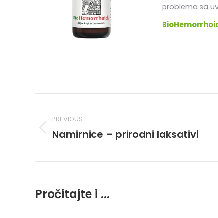
problema sa uveć
BioHemorrhoids
Post
navigation
PREVIOUS
Namirnice – prirodni laksativi
Previous
post:
Pročitajte i ...