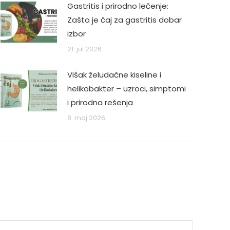
Gastritis i prirodno lečenje:
Zašto je čaj za gastritis dobar
izbor
21. jul 2026.
Višak želudačne kiseline i
helikobakter – uzroci, simptomi
i prirodna rešenja
8. maj 2026.