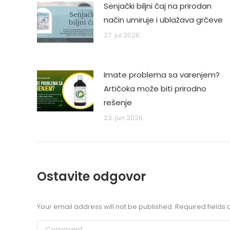
Senjački biljni čaj na prirodan
način umiruje i ublažava grčeve
27. jul 2026.
Imate problema sa varenjem?
Artičoka može biti prirodno
rešenje
23. jun 2026.
Ostavite odgovor
Your email address will not be published. Required field
Comment