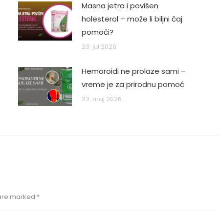
Masna jetra i povišen
holesterol – može li biljni čaj
pomoći?
23. jul 2026.
Hemoroidi ne prolaze sami –
vreme je za prirodnu pomoć
22. maj 2026.
s are marked
*