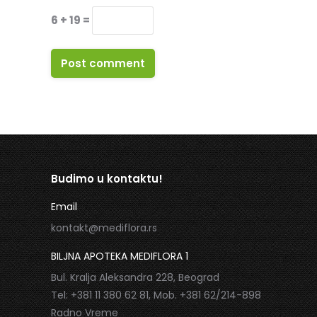
6 + 19 =
Post comment
Budimo u kontaktu!
Email
kontakt@mediflora.rs
BILJNA APOTEKA MEDIFLORA 1
Bul. Kralja Aleksandra 228, Beograd
Tel: +381 11 380 62 81, Mob. +381 62/214-898
Radno Vreme