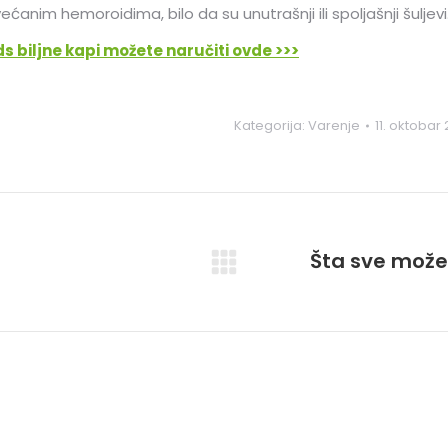
anim hemoroidima, bilo da su unutrašnji ili spoljašnji šuljevi
 biljne kapi možete naručiti ovde >>>
Kategorija:
Varenje
11. oktobar 
Šta sve možet
Next
post: