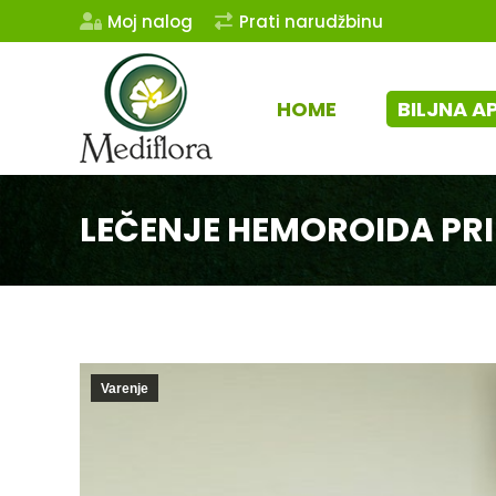
Moj nalog
Prati narudžbinu
HOME
BILJNA A
LEČENJE HEMOROIDA PR
Varenje