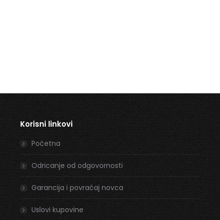
Korisni linkovi
Početna
Odricanje od odgovornosti
Garancija i povraćaj novca
Uslovi kupovine