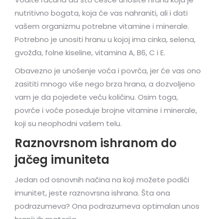
nutritivno bogata, koja će vas nahraniti, ali i dati
vašem organizmu potrebne vitamine i minerale.
Potrebno je unositi hranu u kojoj ima cinka, selena,
gvožđa, folne kiseline, vitamina A, B6, C i E.
Obavezno je unošenje voća i povrća, jer će vas ono
zasititi mnogo više nego brza hrana, a dozvoljeno
vam je da pojedete veću količinu. Osim toga,
povrće i voće poseduje brojne vitamine i minerale,
koji su neophodni vašem telu.
Raznovrsnom ishranom do
jačeg imuniteta
Jedan od osnovnih načina na koji možete podići
imunitet, jeste raznovrsna ishrana. Šta ona
podrazumeva? Ona podrazumeva optimalan unos