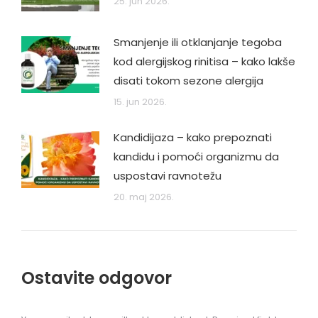
25. jun 2026.
Smanjenje ili otklanjanje tegoba
kod alergijskog rinitisa – kako lakše
disati tokom sezone alergija
15. jun 2026.
Kandidijaza – kako prepoznati
kandidu i pomoći organizmu da
uspostavi ravnotežu
20. maj 2026.
Ostavite odgovor