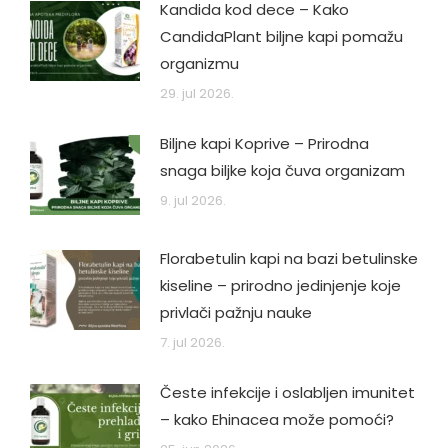
Kandida kod dece – Kako
CandidaPlant biljne kapi pomažu
organizmu
29. jul 2026.
Biljne kapi Koprive – Prirodna
snaga biljke koja čuva organizam
9. jul 2026.
Florabetulin kapi na bazi betulinske
kiseline – prirodno jedinjenje koje
privlači pažnju nauke
7. jul 2026.
Česte infekcije i oslabljen imunitet
– kako Ehinacea može pomoći?