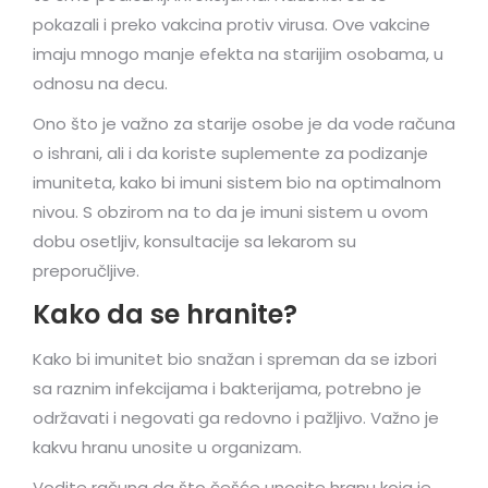
pokazali i preko vakcina protiv virusa. Ove vakcine
imaju mnogo manje efekta na starijim osobama, u
odnosu na decu.
Ono što je važno za starije osobe je da vode računa
o ishrani, ali i da koriste suplemente za podizanje
imuniteta, kako bi imuni sistem bio na optimalnom
nivou. S obzirom na to da je imuni sistem u ovom
dobu osetljiv, konsultacije sa lekarom su
preporučljive.
Kako da se hranite?
Kako bi imunitet bio snažan i spreman da se izbori
sa raznim infekcijama i bakterijama, potrebno je
održavati i negovati ga redovno i pažljivo. Važno je
kakvu hranu unosite u organizam.
Vodite računa da što češće unosite hranu koja je