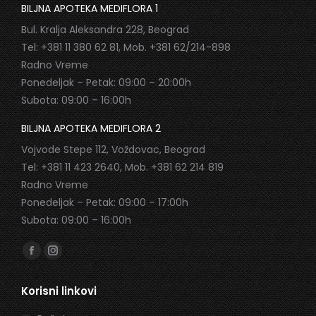
BILJNA APOTEKA MEDIFLORA 1
Bul. Kralja Aleksandra 228, Beograd
Tel: +381 11 380 62 81, Mob. +381 62/214-898
Radno Vreme
Ponedeljak – Petak: 09:00 – 20:00h
Subota: 09:00 – 16:00h
BILJNA APOTEKA MEDIFLORA 2
Vojvode Stepe 112, Voždovac, Beograd
Tel: +381 11 423 2640, Mob. +381 62 214 819
Radno Vreme
Ponedeljak – Petak: 09:00 – 17:00h
Subota: 09:00 – 16:00h
Find us on:
Facebook
Instagram
page
page
Korisni linkovi
opens
opens
in
in