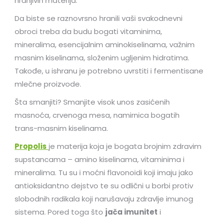
hranjivih materija.
Da biste se raznovrsno hranili vaši svakodnevni
obroci treba da budu bogati vitaminima,
mineralima, esencijalnim aminokiselinama, važnim
masnim kiselinama, složenim ugljenim hidratima.
Takođe, u ishranu je potrebno uvrstiti i fermentisane
mlečne proizvode.
Šta smanjiti? Smanjite visok unos zasićenih
masnoća, crvenoga mesa, namirnica bogatih
trans-masnim kiselinama.
Propolis
je materija koja je bogata brojnim zdravim
supstancama – amino kiselinama, vitaminima i
mineralima. Tu su i moćni flavonoidi koji imaju jako
antioksidantno dejstvo te su odlični u borbi protiv
slobodnih radikala koji narušavaju zdravlje imunog
sistema. Pored toga što
jača imunitet
i