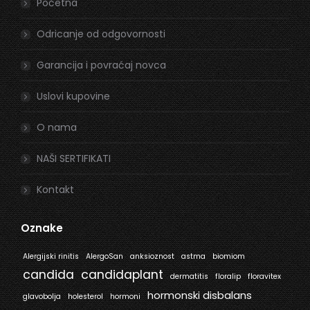
Početna
new
new
window
window
Odricanje od odgovornosti
Garancija i povraćaj novca
Uslovi kupovine
O nama
NAŠI SERTIFIKATI
Kontakt
Oznake
Alergijski rinitis
AlergoSan
anksioznost
astma
biomiom
candida
candidaplant
dermatitis
floralip
floravitex
hormonski disbalans
glavobolja
holesterol
hormoni