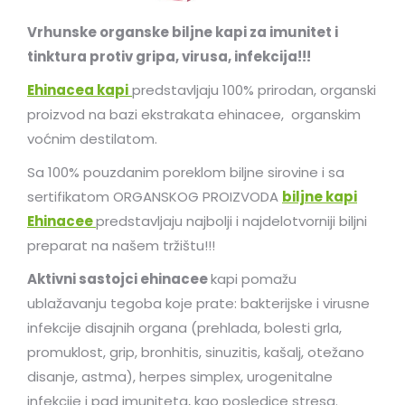
Vrhunske organske biljne kapi za imunitet i
tinktura protiv gripa, virusa, infekcija!!!
Ehinacea kapi
predstavljaju 100% prirodan, organski
proizvod na bazi ekstrakata ehinacee, organskim
voćnim destilatom.
Sa 100% pouzdanim poreklom biljne sirovine i sa
sertifikatom ORGANSKOG PROIZVODA
biljne kapi
Ehinacee
predstavljaju najbolji i najdelotvorniji biljni
preparat na našem tržištu!!!
Aktivni sastojci ehinacee
kapi pomažu
ublažavanju tegoba koje prate: bakterijske i virusne
infekcije disajnih organa (prehlada, bolesti grla,
promuklost, grip, bronhitis, sinuzitis, kašalj, otežano
disanje, astma), herpes simplex, urogenitalne
infekcije i pad imuniteta, kao posledice stresa.