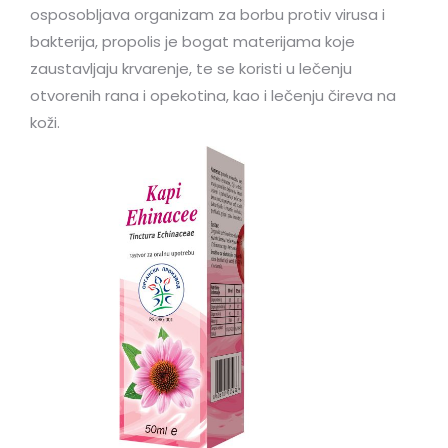
osposobljava organizam za borbu protiv virusa i
bakterija, propolis je bogat materijama koje
zaustavljaju krvarenje, te se koristi u lečenju
otvorenih rana i opekotina, kao i lečenju čireva na
koži.