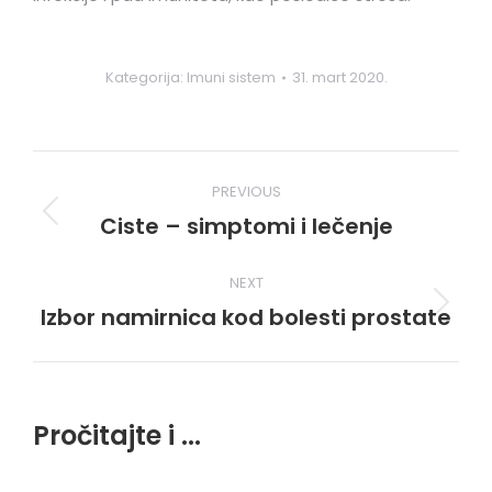
Kategorija:
Imuni sistem
31. mart 2020.
Post
PREVIOUS
navigation
Ciste – simptomi i lečenje
Previous
post:
NEXT
Izbor namirnica kod bolesti prostate
Next
post:
Pročitajte i ...