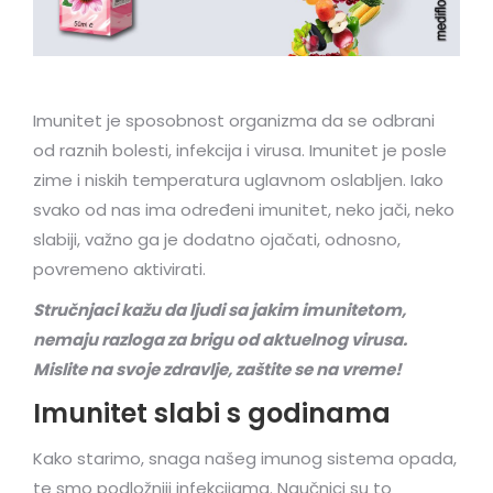
Imunitet je sposobnost organizma da se odbrani
od raznih bolesti, infekcija i virusa. Imunitet je posle
zime i niskih temperatura uglavnom oslabljen. Iako
svako od nas ima određeni imunitet, neko jači, neko
slabiji, važno ga je dodatno ojačati, odnosno,
povremeno aktivirati.
Stručnjaci kažu da ljudi sa jakim imunitetom,
nemaju razloga za brigu od aktuelnog virusa.
Mislite na svoje zdravlje, zaštite se na vreme!
Imunitet slabi s godinama
Kako starimo, snaga našeg imunog sistema opada,
te smo podložniji infekcijama. Naučnici su to