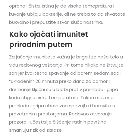
oprana i čista. Istina je da visoka temepratura i
kuvanje ubijaju bakterije, ali ne treba to da shvatate
bukvalno i prepustite stvari slučajnostima.
Kako ojačati imunitet
prirodnim putem
Za jačanje imuniteta važna je briga i za naše telo u
vidu redovnog vežbanja. Pri tome nikako ne žrtvujte
san jer kvalitetno spavanje od barem sedam sati i
“ukradenih” 20 minuta preko dana za odmor ili
dremanje ključni su u borbi protiv prehlada i gripa
kada stignu niske temperature. Tokom sezona
prehlada i gripa obavezno spavajte i boravite u
provetrenim prostorijama. Redovno otvaranje
prozora i učestalije čišćenje radnih površina
smanjuju rizik od zaraze.