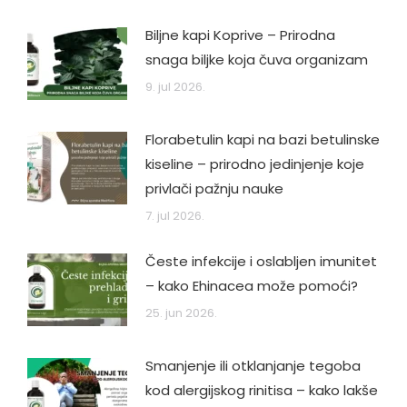
Biljne kapi Koprive – Prirodna
snaga biljke koja čuva organizam
9. jul 2026.
Florabetulin kapi na bazi betulinske
kiseline – prirodno jedinjenje koje
privlači pažnju nauke
7. jul 2026.
Česte infekcije i oslabljen imunitet
– kako Ehinacea može pomoći?
25. jun 2026.
Smanjenje ili otklanjanje tegoba
kod alergijskog rinitisa – kako lakše