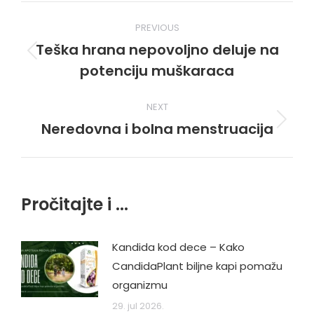
Post
PREVIOUS
navigation
Teška hrana nepovoljno deluje na
Previous
potenciju muškaraca
post:
NEXT
Neredovna i bolna menstruacija
Next
post:
Pročitajte i ...
Kandida kod dece – Kako
CandidaPlant biljne kapi pomažu
organizmu
29. jul 2026.