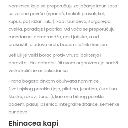
Namirnice koje se preporučuju za jačanje imuniteta
su zeleno povrće (spanać, brokoli, grašak, kelj,
kupus, patlidžan, luk…), kao i bundeva, šargarepa,
cvekla, paradajz i paprika. Od voća se preporučuju
mandarine, pomorandže, nar i jabuke, a od
orašastih plodova orah, badem, lešnik i kesten.
Beli luk je veliki borac protiv virusa, bakterija i
parazita i čini dobrobit čitavom organizmu, je sadrži
velike količine antioksidansa.
Hrana bogata cinkom obuhvata namirnice
životinjskog porekla (jaja, piletina, junetina, ćuretina,
školjke, rakovi, tuna…), kao onu biljnog porekla:
badem, pasulj, pšenica, integralne žitarice, semenke
bundeve.
Ehinacea kapi