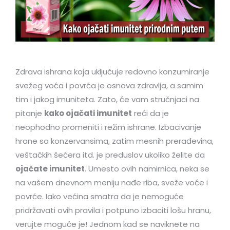
Zdrava ishrana koja uključuje redovno konzumiranje
svežeg voća i povrća je osnova zdravlja, a samim
tim i jakog imuniteta. Zato, će vam stručnjaci na
pitanje
kako ojačati imunitet
reći da je
neophodno promeniti i režim ishrane. Izbacivanje
hrane sa konzervansima, zatim mesnih prerađevina,
veštačkih šećera itd. je preduslov ukoliko želite da
ojačate imunitet
. Umesto ovih namirnica, neka se
na vašem dnevnom meniju nađe riba, sveže voće i
povrće. Iako većina smatra da je nemoguće
pridržavati ovih pravila i potpuno izbaciti lošu hranu,
verujte moguće je! Jednom kad se naviknete na