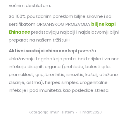
voćnim destilatom.
Sa 100% pouzdanim poreklom biljne sirovine i sa
sertifikatom ORGANSKOG PROIZVODA
biljne kapi
Ehinacee
predstavljaju najbolji i najdelotvorniji biljni
preparat na našem tržištu!!!
Aktivni sastojci ehinacee
kapi pomažu
ublažavanju tegoba koje prate: bakterijske i virusne
infekcije disajnih organa (prehlada, bolesti grla,
promuklost, grip, bronhitis, sinuzitis, kašalj, otežano
disanje, astma), herpes simplex, urogenitalne
infekcije i pad imuniteta, kao posledice stresa.
Kategorija:
Imuni sistem
11. mart 2020.