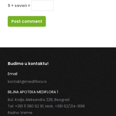
5 + seven =
Post comment
Budimo u kontaktu!
Email
kontakt@mediflora.rs
BILJNA APOTEKA MEDIFLORA 1
Bul. Kralja Aleksandra 228, Beograd
Tel: +381 11 380 62 81, Mob. +381 62/214-898
Radno Vreme