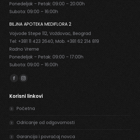
Ponedeljak – Petak: 09:00 – 20:00h
Subota: 09:00 – 16:00h
BILJNA APOTEKA MEDIFLORA 2
Vojvode Stepe 112, Voždovac, Beograd
Tel: +381 11 423 2640, Mob. +381 62 214 819
Radno Vreme
Ponedeljak – Petak: 09:00 – 17:00h
Subota: 09:00 – 16:00h
Find us on:
Facebook
Instagram
page
page
Korisni linkovi
opens
opens
in
in
Početna
new
new
window
window
Odricanje od odgovornosti
Garancija i povraćaj novca