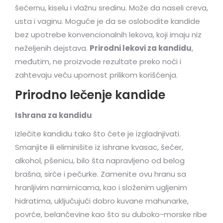
šećernu, kiselu i vlažnu sredinu. Može da naseli creva,
usta i vaginu. Moguće je da se oslobodite kandide
bez upotrebe konvencionalnih lekova, koji imaju niz
neželjenih dejstava.
Prirodni lekovi za kandidu
,
međutim, ne proizvode rezultate preko noći i
zahtevaju veću upornost prilikom korišćenja.
Prirodno lečenje kandide
Ishrana za kandidu
Izlečite kandidu tako što ćete je izgladnjivati.
Smanjite ili eliminišite iz ishrane kvasac, šećer,
alkohol, pšenicu, bilo šta napravljeno od belog
brašna, sirće i pečurke. Zamenite ovu hranu sa
hranljivim namirnicama, kao i složenim ugljenim
hidratima, uključujući dobro kuvane mahunarke,
povrće, belančevine kao što su duboko-morske ribe