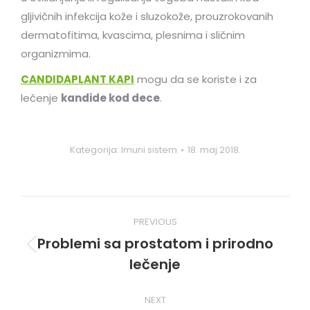
gljivičnih infekcija kože i sluzokože, prouzrokovanih
dermatofitima, kvascima, plesnima i sličnim
organizmima.
CANDIDAPLANT KAPI
mogu da se koriste i za
lečenje
kandide kod dece
.
Kategorija:
Imuni sistem
18. maj 2018.
Post
PREVIOUS
navigation
Problemi sa prostatom i prirodno
Previous
lečenje
post:
NEXT