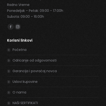
Radno Vreme
Ponedeljak – Petak: 09:00 – 17:00h
Subota: 09:00 – 16:00h
Find us on:
Facebook
Instagram
page
page
Korisni linkovi
opens
opens
in
in
Početna
new
new
window
window
Odricanje od odgovornosti
Garancija i povraćaj novca
Uslovi kupovine
O nama
NAŠI SERTIFIKATI