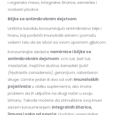
i organsko meso, integralne žitarice, semenke i
orašasti plodovi.
Biljke sa antimikrobnim dejstvom
Uništite kandidu konzumirajući antimikrobno bilje i
hranu, koji podstiči imunološki sistem i pomažu
vašem telu da se izbori sa ovom upornom gljivicom.
Konzumirajte sledeće
namirnice i biljke sa
antimikrobnim dejstvom
:
crni luk, beli luk,
maslačak, majčina dušica, kanadski ljutić
(
Hydrastis canadensis)
, geranijum, rabarbara
i
druge. Uzmite jedan ili dva od ovih
imunoloških
pojačivača
u obliku suplementa, ako imate
problem da ih uključite na drugi način u svoju
ishranu. Takođe možete da stimulišete svoj imuni
sistem konzumiranjem
integralnih žitarica,
limuna i soka od povrća
. Dodajte i esencijalne