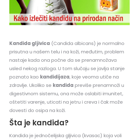
Kandida gljivica
(Candida albicans) je normalno
prisutna u našem telu i na koži, međutim, problem
nastaje kada ona počne da se prenamnožava
usled nekog razloga. U tom slučaju se javlja stanje
poznato kao
kandidijaza
, koje veoma utiče na
zdravlje. Ukoliko se
kandida
previše prenamnoži u
digestivnom sistemu, ona može oslabiti imunitet,
oštetiti varenje, uticati na jetru i creva i čak može
dovesti do osipa na koži.
Šta je kandida?
Kandida je jednočelijska gljivica (kvasac) koja voli