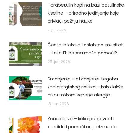
Florabetulin kapi na bazi betulinske
kiseline – prirodno jedinjenje koje
privlači pažnju nauke
7. jul 2026.
Česte infekcije i oslabljen imunitet
– kako Ehinacea može pomoći?
25. jun 2026.
Smanjenje ili otklanjanje tegoba
kod alergijskog rinitisa – kako lakše
disati tokom sezone alergija
15. jun 2026.
Kandidijaza – kako prepoznati
kandidu i pomoći organizmu da