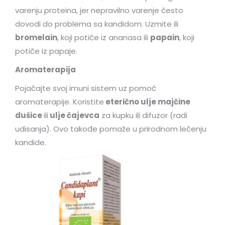
varenju proteina, jer nepravilno varenje često
dovodi do problema sa kandidom. Uzmite ili
bromelain
, koji potiče iz ananasa ili
papain
, koji
potiče iz papaje.
Aromaterapija
Pojačajte svoj imuni sistem uz pomoć
aromaterapije. Koristite
eterično ulje majčine
dušice
ili
ulje čajevca
za kupku ili difuzor (radi
udisanja). Ovo takođe pomaže u prirodnom lečenju
kandide.