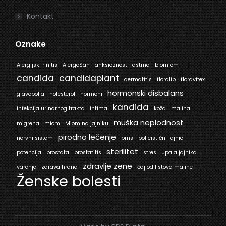
Kontakt
Oznake
Alergijski rinitis
AlergoSan
anksioznost
astma
biomiom
candida
candidaplant
dermatitis
floralip
floravitex
hormonski disbalans
glavobolja
holesterol
hormoni
kandida
infekcija urinarnog trakta
intima
koža
malina
muška neplodnost
migrena
miom
Miom na jajniku
pirodno lečenje
nervni sistem
pms
policistični jajnici
sterilitet
potencija
prostata
prostatitis
stres
upala jajnika
zdravlje zene
varenje
zdrava hrana
čaj od listova maline
Ženske bolesti