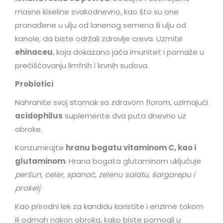
masne kiseline svakodnevno, kao što su one
pronađene u ulju od lanenog semena ili ulju od
kanole, da biste održali zdravlje creva. Uzmite
ehinaceu
, koja dokazano jača imunitet i pomaže u
prečišćavanju limfnih i krvnih sudova.
Probiotici
Nahranite svoj stomak sa zdravom florom, uzimajući
acidophilus
suplemente dva puta dnevno uz
obroke.
Konzumirajte
hranu bogatu vitaminom C, kao i
glutaminom
. Hrana bogata glutaminom uključuje
peršun, celer, spanać, zelenu salatu, šargarepu i
prokelj
.
Kao prirodni lek za kandidu koristite i enzime tokom
ili odmah nakon obroka, kako biste pomogli u