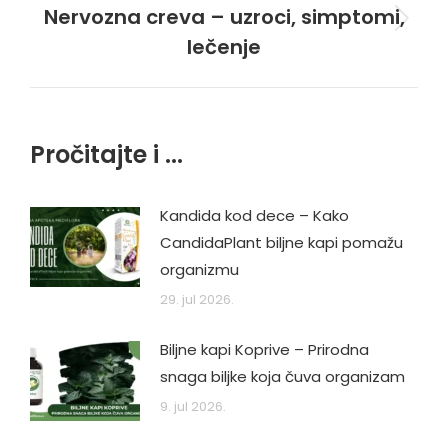
Nervozna creva – uzroci, simptomi,
Next
lečenje
post:
Pročitajte i ...
Kandida kod dece – Kako
CandidaPlant biljne kapi pomažu
organizmu
29. jul 2026.
Biljne kapi Koprive – Prirodna
snaga biljke koja čuva organizam
9. jul 2026.