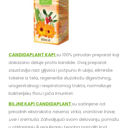
CANDIDAPLANT KAPI
su 100% prirodan preparat koji
dokazano deluje protiv kandide. Ovaj preparat
zaustavlja rast gljivica i potpuno ih ubija, eliminiše
toksine iz tela, regeneriše sluzokožu digestivnog,
urogenitalnog i respiratornog trakta, normalizuje
bakterijsku floru i jača imunitet.
BILJNE KAPI CANDIDAPLANT
su sačinjene od
prirodnih ekstrakata
nevena, virka, vranilove trave,
uve i sremuša
. Zahvaljujući svom delovanju, pomažu
u otklanjanju ili regulisanju tegoba nastalih kod