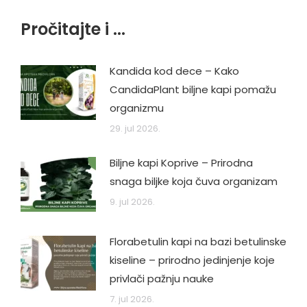
Pročitajte i ...
Kandida kod dece – Kako
CandidaPlant biljne kapi pomažu
organizmu
29. jul 2026.
Biljne kapi Koprive – Prirodna
snaga biljke koja čuva organizam
9. jul 2026.
Florabetulin kapi na bazi betulinske
kiseline – prirodno jedinjenje koje
privlači pažnju nauke
7. jul 2026.