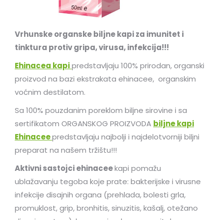
Vrhunske organske biljne kapi za imunitet i
tinktura protiv gripa, virusa, infekcija!!!
Ehinacea kapi
predstavljaju 100% prirodan, organski
proizvod na bazi ekstrakata ehinacee, organskim
voćnim destilatom.
Sa 100% pouzdanim poreklom biljne sirovine i sa
sertifikatom ORGANSKOG PROIZVODA
biljne kapi
Ehinacee
predstavljaju najbolji i najdelotvorniji biljni
preparat na našem tržištu!!!
Aktivni sastojci ehinacee
kapi pomažu
ublažavanju tegoba koje prate: bakterijske i virusne
infekcije disajnih organa (prehlada, bolesti grla,
promuklost, grip, bronhitis, sinuzitis, kašalj, otežano