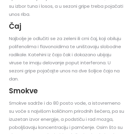
su izbor tuna i losos, a u sezoni gripe treba pojačati
unos riba.
Čaj
Najbolje je odlučiti se za zeleni ili crni čaj, koji obiluju
polifenolima i flavonoidima te uništavaju slobodne
radikale. Katehini iz čaja čak i dokazano ubijaju
viruse te imaju delovanje poput interferona. U
sezoni gripe pojačajte unos na dve šoljice čaja na
dan.
Smokve
Smokve sadrže i do 80 posto vode, a istovre­meno
su voće s najvišom količinom prirod­nih šećera, pa su
izuzetan izvor energije, a podstiču i rad mozga,
poboljšavaju koncen­traciju i pamćenje. Osim što su