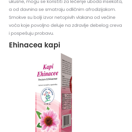
ukusne, mogu se koristiti za lečenje uboda insekata,
a od davnina se smatraju odličnim afrodizijakom.
Smokve su bolji izvor netopivih vlakana od većine
voća koje povoljno deluje na zdravlje debelog creva
i po­spešuju probavu.
Ehinacea kapi