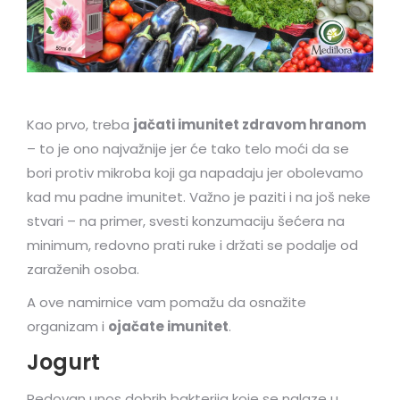
Kao prvo, treba
jačati imunitet zdravom hranom
– to je ono najvažnije jer će tako telo moći da se
bori protiv mikroba koji ga napadaju jer obolevamo
kad mu padne imunitet. Važno je paziti i na još neke
stvari – na primer, svesti konzumaciju šećera na
minimum, redovno prati ruke i držati se podalje od
zaraženih osoba.
A ove namirnice vam pomažu da osnažite
organizam i
ojačate imunitet
.
Jogurt
Redovan unos dobrih bakterija koje se nalaze u