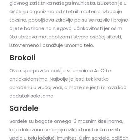
glavnog zaštitnika našega imuniteta. Izuzetan je u
čišćenju organizma od štetnih materija, izbacuje
toksine, poboljšava zdravlje pa su se razvile i brojne
dijete bazirane na njegovoj učinkovitosti jer osim
što ubrzava metabolizam i stvara osećaj sitosti,
istovremeno i osnažuje umorno telo.
Brokoli
Ovo superpovrće obiluje vitaminima A i C te
antioksidansima. Najbolje je jesti tek kratko
obrađenu u vrućoj vodi, a može se jesti i sirova kao
dodatak salatama.
Sardele
Sardele su bogate omega-3 masnim kiselinama,
koje dokazano smanjuju rizik od nastanka raznih
upala u telu jačajući imunitet. Osim sardela, odličan