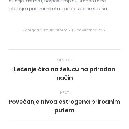
disanje, astma), herpes simplex, urogenitalne
infekcije i pad imuniteta, kao posledice stresa.
Kategorija:
Imuni sistem
15. novembar 2019.
Post
PREVIOUS
navigation
Lečenje čira na želucu na prirodan
Previous
način
post:
NEXT
Povećanje nivoa estrogena prirodnim
Next
putem
post: