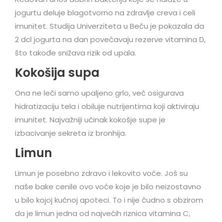
jogurtu deluje blagotvorno na zdravlje creva i celi
imunitet. Studija Univerziteta u Beču je pokazala da
2 dcl jogurta na dan povećavaju rezerve vitamina D,
što takođe snižava rizik od upala.
Kokošija supa
Ona ne leči samo upaljeno grlo, već osigurava
hidratizaciju tela i obiluje nutrijentima koji aktiviraju
imunitet. Najvažniji učinak kokošje supe je
izbacivanje sekreta iz bronhija.
Limun
Limun je posebno zdravo i lekovito voće. Još su
naše bake cenile ovo voće koje je bilo neizostavno
u bilo kojoj kućnoj apoteci. To i nije čudno s obzirom
da je limun jedna od najvećih riznica vitamina C,