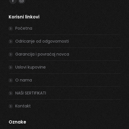
Facebook
Instagram
page
page
Korisni linkovi
opens
opens
in
in
Početna
new
new
window
window
Odricanje od odgovornosti
Garancija i povraćaj novca
Uslovi kupovine
O nama
NAŠI SERTIFIKATI
Kontakt
Oznake