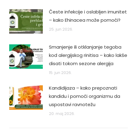
Česte infekcije i oslabljen imunitet
– kako Ehinacea može pomoći?
25. jun 2026.
Smanjenje ili otklanjanje tegoba
kod alergijskog rinitisa – kako lakše
disati tokom sezone alergija
15. jun 2026.
Kandidijaza – kako prepoznati
kandidu i pomoći organizmu da
uspostavi ravnotežu
20. maj 2026.