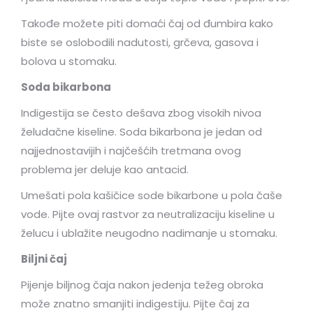
Takođe možete piti domaći čaj od đumbira kako
biste se oslobodili nadutosti, grčeva, gasova i
bolova u stomaku.
Soda bikarbona
Indigestija se često dešava zbog visokih nivoa
želudačne kiseline. Soda bikarbona je jedan od
najjednostavijih i najčešćih tretmana ovog
problema jer deluje kao antacid.
Umešati pola kašičice sode bikarbone u pola čaše
vode. Pijte ovaj rastvor za neutralizaciju kiseline u
želucu i ublažite neugodno nadimanje u stomaku.
Biljni čaj
Pijenje biljnog čaja nakon jedenja težeg obroka
može znatno smanjiti indigestiju. Pijte čaj za