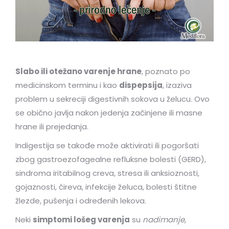
Slabo ili otežano varenje hrane
, poznato po
medicinskom terminu i kao
dispepsija
, izaziva
problem u sekreciji digestivnih sokova u želucu. Ovo
se obično javlja nakon jedenja začinjene ili masne
hrane ili prejedanja.
Indigestija se takođe može aktivirati ili pogoršati
zbog gastroezofagealne refluksne bolesti (GERD),
sindroma iritabilnog creva, stresa ili anksioznosti,
gojaznosti, čireva, infekcije želuca, bolesti štitne
žlezde, pušenja i određenih lekova.
Neki
simptomi lošeg varenja
su
nadimanje,