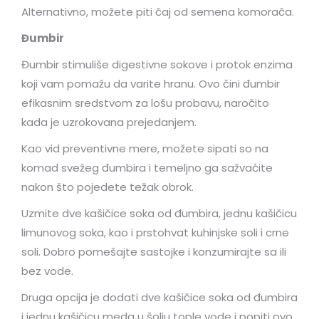
Alternativno, možete piti čaj od semena komorača.
Đumbir
Đumbir stimuliše digestivne sokove i protok enzima
koji vam pomažu da varite hranu. Ovo čini đumbir
efikasnim sredstvom za lošu probavu, naročito
kada je uzrokovana prejedanjem.
Kao vid preventivne mere, možete sipati so na
komad svežeg đumbira i temeljno ga sažvaćite
nakon što pojedete težak obrok.
Uzmite dve kašičice soka od đumbira, jednu kašičicu
limunovog soka, kao i prstohvat kuhinjske soli i crne
soli. Dobro pomešajte sastojke i konzumirajte sa ili
bez vode.
Druga opcija je dodati dve kašičice soka od đumbira
i jednu kašičicu meda u šolju tople vode i popiti ovo.