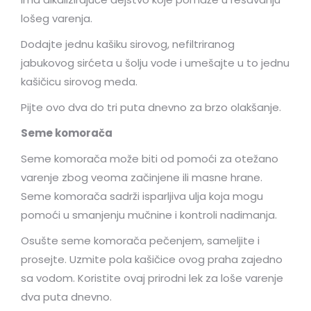
lošeg varenja.
Dodajte jednu kašiku sirovog, nefiltriranog
jabukovog sirćeta u šolju vode i umešajte u to jednu
kašičicu sirovog meda.
Pijte ovo dva do tri puta dnevno za brzo olakšanje.
Seme komorača
Seme komorača može biti od pomoći za otežano
varenje zbog veoma začinjene ili masne hrane.
Seme komorača sadrži isparljiva ulja koja mogu
pomoći u smanjenju mučnine i kontroli nadimanja.
Osušte seme komorača pečenjem, sameljite i
prosejte. Uzmite pola kašičice ovog praha zajedno
sa vodom. Koristite ovaj prirodni lek za loše varenje
dva puta dnevno.