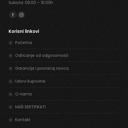
Subota: 09:00 – 16:00h
Find us on:
Facebook
Instagram
page
page
Korisni linkovi
opens
opens
in
in
Početna
new
new
window
window
Odricanje od odgovornosti
Garancija i povraćaj novca
Uslovi kupovine
O nama
NAŠI SERTIFIKATI
Kontakt