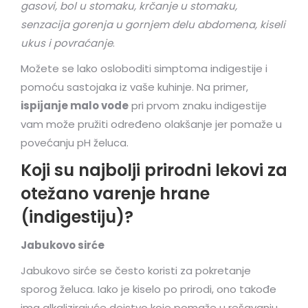
gasovi, bol u stomaku, krčanje u stomaku,
senzacija gorenja u gornjem delu abdomena, kiseli
ukus i povraćanje
.
Možete se lako osloboditi simptoma indigestije i
pomoću sastojaka iz vaše kuhinje. Na primer,
ispijanje malo vode
pri prvom znaku indigestije
vam može pružiti određeno olakšanje jer pomaže u
povećanju pH želuca.
Koji su najbolji prirodni lekovi za
otežano varenje hrane
(indigestiju)?
Jabukovo sirće
Jabukovo sirće se često koristi za pokretanje
sporog želuca. Iako je kiselo po prirodi, ono takođe
ima alkalizirajuće dejstvo koje pomaže u rešavanju