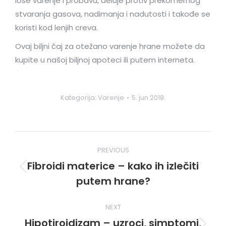
loše varenje i probavu, deluje protiv prekomernog
stvaranja gasova, nadimanja i nadutosti i takođe se
koristi kod lenjih creva.
Ovaj biljni čaj za otežano varenje hrane možete da
kupite u našoj biljnoj apoteci ili putem interneta.
Kategorija:
Varenje
5. jun 2018.
Post
PREVIOUS
navigation
Fibroidi materice – kako ih izlečiti
Previous
putem hrane?
post:
NEXT
Hipotiroidizam – uzroci, simptomi,