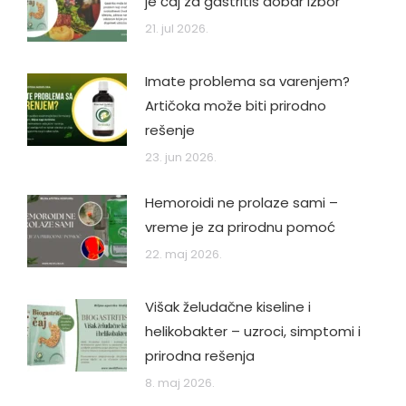
je čaj za gastritis dobar izbor
21. jul 2026.
Imate problema sa varenjem?
Artičoka može biti prirodno
rešenje
23. jun 2026.
Hemoroidi ne prolaze sami –
vreme je za prirodnu pomoć
22. maj 2026.
Višak želudačne kiseline i
helikobakter – uzroci, simptomi i
prirodna rešenja
8. maj 2026.