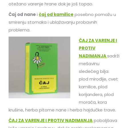
otežano varenje hrane dok je još topao.
Čaj od nane
i
čaj od kamilice
posebno pomažu u
smirenju stomaka i ublažavanju probavnih
problema.
ČAJ ZA VARENJE I
PROTIV
NADIMANJA
sadrži
mešavinu
sledećeg bilja:
plod mirođije, cvet
kamilice, plod
korijandera, plod
morača, kora
krušine, herba pitome nane i herba hajdučke trave.
ČAJ ZA VARENJE I PROTIV NADIMANJA
poboljšava