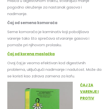
mišića u digestivnom traktu, stvarajući manje
pogodno okruženje za nastanak gasova i
nadimanje.
Čaj od semena komorača
Seme komorača je karminativ koji poboljšava
varenje tako što sprečava stvaranje gasova i
pomaže pri njihovom prolasku.
Čaj od korena maslačka
Ovaj čaj je veoma efektivan kod digestivnih
problema, uključujući nadimanje i nadutost. Može da
se koristi kao zdrava zamena za kafu.
ČAJ ZA
VARENJE I
PROTIV