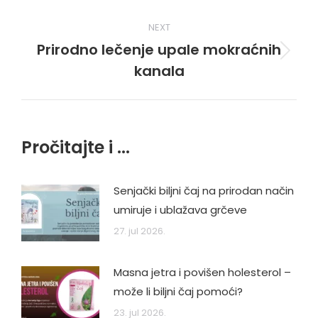
NEXT
Prirodno lečenje upale mokraćnih
Next
kanala
post:
Pročitajte i ...
Senjački biljni čaj na prirodan način
umiruje i ublažava grčeve
27. jul 2026.
Masna jetra i povišen holesterol –
može li biljni čaj pomoći?
23. jul 2026.