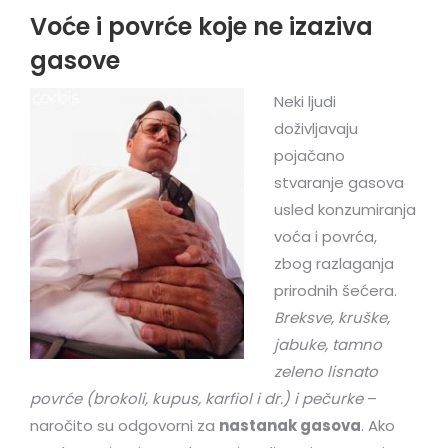
Voće i povrće koje ne izaziva
gasove
Neki ljudi
doživljavaju
pojačano
stvaranje gasova
usled konzumiranja
voća i povrća,
zbog razlaganja
prirodnih šećera.
Breksve, kruške,
jabuke, tamno
zeleno lisnato
povrće (brokoli, kupus, karfiol i dr.) i pečurke
–
naročito su odgovorni za
nastanak gasova
. Ako