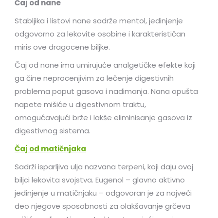
Čaj od nane
Stabljika i listovi nane sadrže mentol, jedinjenje
odgovorno za lekovite osobine i karakterističan
miris ove dragocene biljke.
Čaj od nane ima umirujuće analgetičke efekte koji
ga čine neprocenjivim za lečenje digestivnih
problema poput gasova i nadimanja. Nana opušta
napete mišiće u digestivnom traktu,
omogućavajući brže i lakše eliminisanje gasova iz
digestivnog sistema.
Čaj od matičnjaka
Sadrži isparljiva ulja nazvana terpeni, koji daju ovoj
biljci lekovita svojstva. Eugenol – glavno aktivno
jedinjenje u matičnjaku – odgovoran je za najveći
deo njegove sposobnosti za olakšavanje grčeva