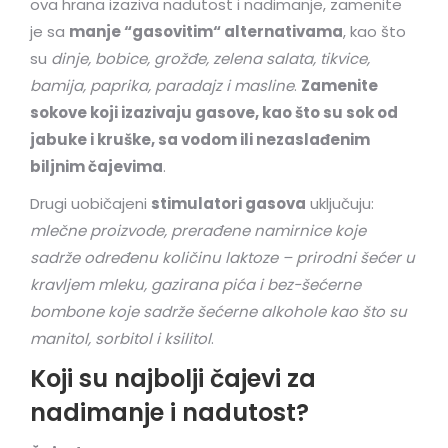
ova hrana izaziva nadutost i nadimanje, zamenite
je sa
manje “gasovitim“ alternativama
, kao što
su
dinje, bobice, grožđe, zelena salata, tikvice,
bamija, paprika, paradajz i masline
.
Zamenite
sokove koji izazivaju gasove, kao što su sok od
jabuke i kruške, sa vodom ili nezaslađenim
biljnim čajevima
.
Drugi uobičajeni
stimulatori gasova
uključuju:
mlečne proizvode, prerađene namirnice koje
sadrže određenu količinu laktoze – prirodni šećer u
kravljem mleku, gazirana pića i bez-šećerne
bombone koje sadrže šećerne alkohole kao što su
manitol, sorbitol i ksilitol
.
Koji su najbolji čajevi za
nadimanje i nadutost?