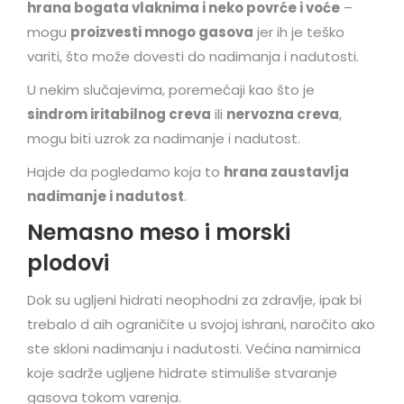
hrana bogata vlaknima i neko povrće i voće
–
mogu
proizvesti mnogo gasova
jer ih je teško
variti, što može dovesti do nadimanja i nadutosti.
U nekim slučajevima, poremećaji kao što je
sindrom iritabilnog creva
ili
nervozna creva
,
mogu biti uzrok za nadimanje i nadutost.
Hajde da pogledamo koja to
hrana zaustavlja
nadimanje i nadutost
.
Nemasno meso i morski
plodovi
Dok su ugljeni hidrati neophodni za zdravlje, ipak bi
trebalo d aih ograničite u svojoj ishrani, naročito ako
ste skloni nadimanju i nadutosti. Većina namirnica
koje sadrže ugljene hidrate stimuliše stvaranje
gasova tokom varenja.