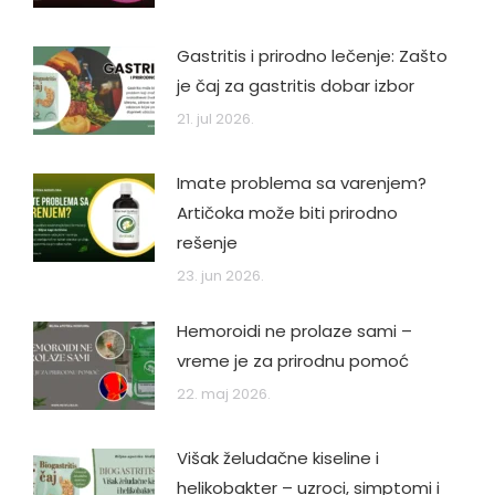
Gastritis i prirodno lečenje: Zašto
je čaj za gastritis dobar izbor
21. jul 2026.
Imate problema sa varenjem?
Artičoka može biti prirodno
rešenje
23. jun 2026.
Hemoroidi ne prolaze sami –
vreme je za prirodnu pomoć
22. maj 2026.
Višak želudačne kiseline i
helikobakter – uzroci, simptomi i