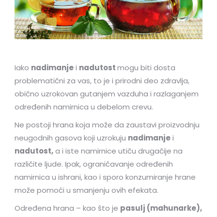
Iako
nadimanje
i
nadutost
mogu biti dosta
problematični za vas, to je i prirodni deo zdravlja,
obično uzrokovan gutanjem vazduha i razlaganjem
određenih namirnica u debelom crevu.
Ne postoji hrana koja može da zaustavi proizvodnju
neugodnih gasova koji uzrokuju
nadimanje
i
nadutost,
a i iste namirnice utiču drugačije na
različite ljude. Ipak, ograničavanje određenih
namirnica u ishrani, kao i sporo konzumiranje hrane
može pomoći u smanjenju ovih efekata.
Određena hrana – kao što je
pasulj (mahunarke),