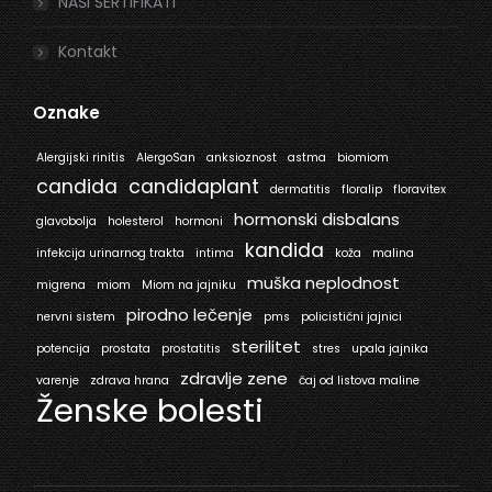
NAŠI SERTIFIKATI
Kontakt
Oznake
Alergijski rinitis
AlergoSan
anksioznost
astma
biomiom
candida
candidaplant
dermatitis
floralip
floravitex
hormonski disbalans
glavobolja
holesterol
hormoni
kandida
infekcija urinarnog trakta
intima
koža
malina
muška neplodnost
migrena
miom
Miom na jajniku
pirodno lečenje
nervni sistem
pms
policistični jajnici
sterilitet
potencija
prostata
prostatitis
stres
upala jajnika
zdravlje zene
varenje
zdrava hrana
čaj od listova maline
Ženske bolesti