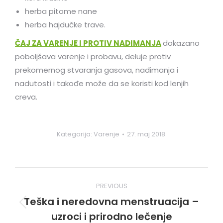
herba pitome nane
herba hajdučke trave.
ČAJ ZA VARENJE I PROTIV NADIMANJA
dokazano
poboljšava varenje i probavu, deluje protiv
prekomernog stvaranja gasova, nadimanja i
nadutosti i takođe može da se koristi kod lenjih
creva.
Kategorija:
Varenje
27. maj 2018.
Post
PREVIOUS
navigation
Teška i neredovna menstruacija –
Previous
uzroci i prirodno lečenje
post: