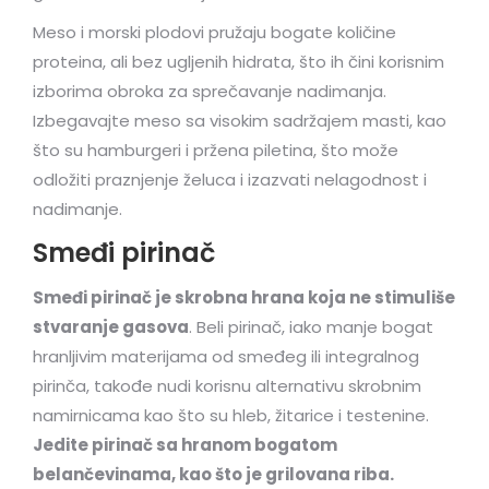
Meso i morski plodovi pružaju bogate količine
proteina, ali bez ugljenih hidrata, što ih čini korisnim
izborima obroka za sprečavanje nadimanja.
Izbegavajte meso sa visokim sadržajem masti, kao
što su hamburgeri i pržena piletina, što može
odložiti praznjenje želuca i izazvati nelagodnost i
nadimanje.
Smeđi pirinač
Smeđi pirinač je skrobna hrana koja ne stimuliše
stvaranje gasova
. Beli pirinač, iako manje bogat
hranljivim materijama od smeđeg ili integralnog
pirinča, takođe nudi korisnu alternativu skrobnim
namirnicama kao što su hleb, žitarice i testenine.
Jedite pirinač sa hranom bogatom
belančevinama, kao što je grilovana riba.