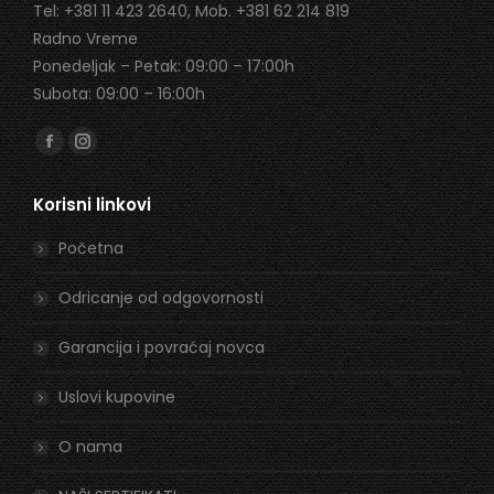
Tel: +381 11 423 2640, Mob. +381 62 214 819
Radno Vreme
Ponedeljak – Petak: 09:00 – 17:00h
Subota: 09:00 – 16:00h
Find us on:
Facebook
Instagram
page
page
Korisni linkovi
opens
opens
in
in
Početna
new
new
window
window
Odricanje od odgovornosti
Garancija i povraćaj novca
Uslovi kupovine
O nama