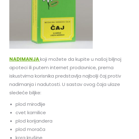
NADIMANJA
koji možete da kupite u našoj biljnoj
apoteci ili putem internet prodavnice, prema
iskustvima korisnika predstavlja najbolji čaj protiv
nadimanja i nadutosti. U sastav ovog čaja ulaze
sledeće biljke:
plod mirođije
cvet kamilice
plod korijandera
plod morača
kora krušine