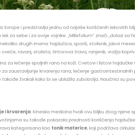
iz Evrope i predstavlja jednu od najviše korišćenih lekovitih bi
 lek za sebe i za svoje vojnike. „Millefolium“ znači „dolazi sa 
 nekoliko drugih imena: hajdučica, sporiš, stolisnik, jalovi mes
eće, ravanj, stolista, tintorova trava, ranjenik, vražja kopriv
odina za lečenje spoljnih rana na koži. Cvetovi i listovi hajdučke
ste za zaustavljanje krvarenja rana, lečenje gastrointestinaln
su se takođe žvakali kako bi se ublažila zubobolja. Naučnici su 
je i krvarenja
. Kineska medicina hvali ovu biljku zbog njene s
votinjama su takođe pokazala prednosti korišćenja hajdučke tr
trava kategorisana kao
tonik materice
, koji podržava cirkul