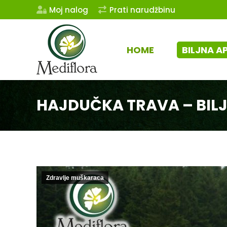
Moj nalog
Prati narudžbinu
HOME
BILJNA A
HAJDUČKA TRAVA – BILJ
Zdravlje muškaraca