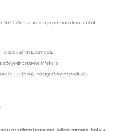
 žuči iz žučne kese, što je poznato kao efekat
 i dlaka kućnih ljubimaca.
zleče jednostavne infekcije.
 koriste i utrljavaju na ugroženom području.
.
ine u grudima i crevima, lošeg varenja, bola u