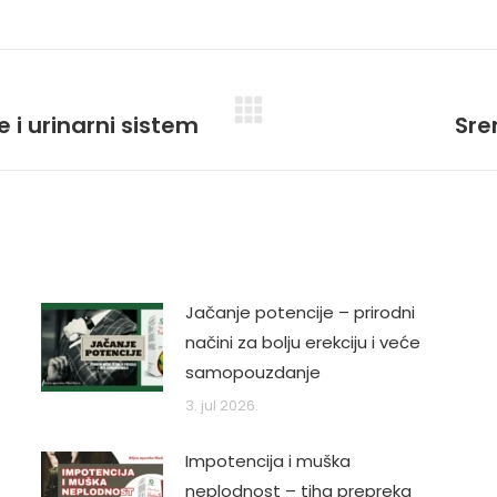
 i urinarni sistem
Sre
Next
post:
Jačanje potencije – prirodni
načini za bolju erekciju i veće
samopouzdanje
3. jul 2026.
Impotencija i muška
neplodnost – tiha prepreka