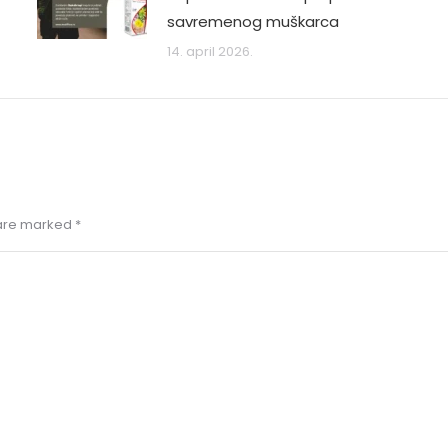
savremenog muškarca
14. april 2026.
s are marked
*