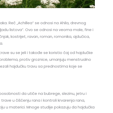
ljaka. Reč „Achillea“ se odnosi na Ahila, drevnog
hiljadu listova“. Ovo se odnosi na veoma male, fine i
ečnjak, kostrijet, ravan, roman, romonika, ajdučica,
a.
 trave su se jeli i takođe se koristio čaj od hajdučke
ih problema, protiv groznice, umanjuju menstrualno
povezali hajdučku travu sa prednostima koje se
posobnosti da utiče na bubrege, slezinu, jetru i
ave u čišćenju rana i kontroli krvarenja rana,
aciju u materici. Mnoge studije pokazuju da hajdučka