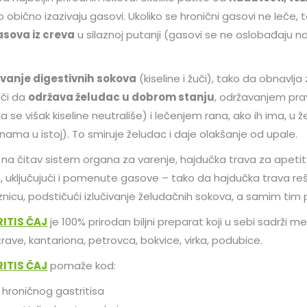
vo obično izazivaju gasovi. Ukoliko se hronični gasovi ne leč
asova iz creva
u silaznoj putanji (gasovi se ne oslobađaju n
ivanje digestivnih
sokova
(kiseline i žuči), tako da obnavlja
ači da
održava želudac u dobrom stanju
, održavanjem pra
 se višak kiseline neutrališe) i lečenjem rana, ako ih ima, u ž
ama u istoj). To smiruje želudac i daje olakšanje od upale.
 na čitav sistem organa za varenje, hajdučka trava za apetit 
 uključujući i pomenute gasove – tako da hajdučka trava re
znicu, podstičući izlučivanje želudačnih sokova, a samim tim
ITIS ČAJ
je 100% prirodan biljni preparat koji u sebi sadrži me
rave, kantariona, petrovca, bokvice, virka, podubice.
ITIS ČAJ
pomaže kod:
i hroničnog gastritisa