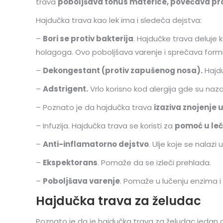
trava
poboljšava tonus materice, povećava pro
Hajdučka trava kao lek ima i sledeća dejstva:
–
Bori se protiv bakterija
. Hajdučke trava deluje
holagoga. Ovo poboljšava varenje i sprečava formi
–
Dekongestant (protiv zapušenog nosa).
Hajdu
–
Adstrigent.
Vrlo korisno kod alergija gde su nazal
– Poznato je da hajdučka trava
izaziva znojenje 
– Infuzija. Hajdučka trava se koristi za
pomoć u leč
–
Anti-inflamatorno dejstvo
. Ulje koje se nalazi 
–
Ekspektorans
. Pomaže da se izleči prehlada.
–
Poboljšava varenje
. Pomaže u lučenju enzima i
Hajdučka trava za želudac
Poznato je da je hajdučka trava za želudac jedan od