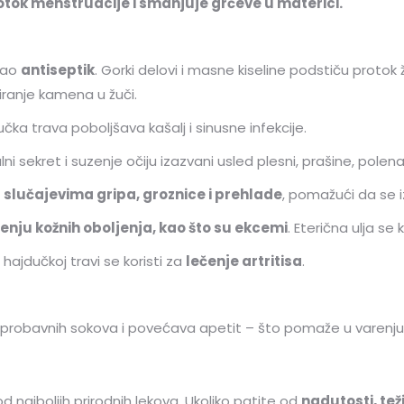
tok menstruacije i smanjuje grčeve u materici.
 kao
antiseptik
. Gorki delovi i masne kiseline podstiču protok
ranje kamena u žuči.
čka trava poboljšava kašalj i sinusne infekcije.
ni sekret i suzenje očiju izazvani usled plesni, prašine, polena
u slučajevima gripa, groznice i prehlade
, pomažući da se i
enju kožnih oboljenja, kao što su ekcemi
. Eterična ulja se
u hajdučkoj travi se koristi za
lečenje artritisa
.
 probavnih sokova i povećava apetit – što pomaže u varenju
 najboljih prirodnih lekova. Ukoliko patite od
nadutosti, tež