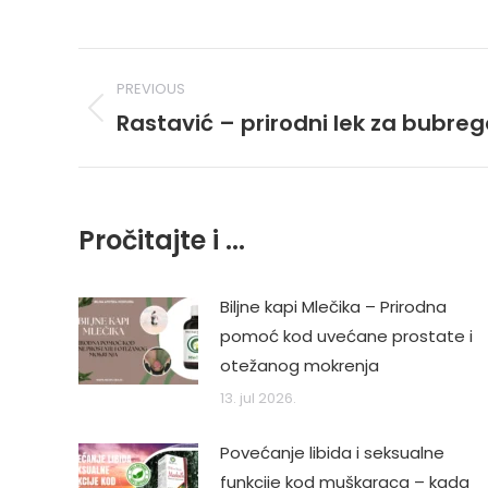
Post
PREVIOUS
navigation
Rastavić – prirodni lek za bubrege
Previous
post:
Pročitajte i ...
Biljne kapi Mlečika – Prirodna
pomoć kod uvećane prostate i
otežanog mokrenja
13. jul 2026.
Povećanje libida i seksualne
funkcije kod muškaraca – kada