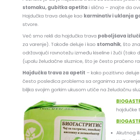
stomaku, gubitka apetita
i slično – znajte da o
Hajdučka trava deluje kao
karminativ i uklanja g
stvore.
Već smo rekli da hajdučka trava
poboljšava izluč
za varenje). Takođe deluje i kao
stomahik
, što zn
održavajući ravnotežu između kiseline i žuči (tako da
(upalu želudačne sluznice, što je često praćeno ran
Hajdučka trava za apetit
– kako pozitivno deluje
često posledica problema sa organima za varenje,
biljka svojim gorkim ukusom utiče na želudačnu slu
BIOGASTR
hajdučke t
BIOGASTR
Akutnog il