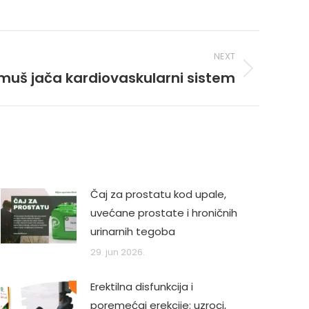
NEXT
muš jača kardiovaskularni sistem
Čaj za prostatu kod upale,
uvećane prostate i hroničnih
urinarnih tegoba
29. jun 2026.
Erektilna disfunkcija i
poremećaj erekcije: uzroci,