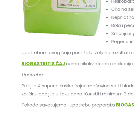
Helikobakt
Čira na ž
Neprijatn
Bola i pe
Smanjuje g
Regeneriš
Upotrebom ovog čaja postižete željene rezultate
BIOGASTRITIS ČAJ
nema nikakvih kontraindikacija.
Upotreba:
Prelijte 4 supene kašike čajne mešavine sa 1 l hlad
količinu popijte u toku dana. Koristiti minimum 3 d
Takođe savetujemo i upotrebu preparata
BIOGAS