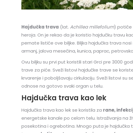
Hajdučka trava
(lat.
Achillea millefolium
) potiče 
heroja. On je rekao da je koristio hajdučku travu kao
pernate listiće ove biljke. Biljka hajdučka trava nosi
armanj, jalova mesečina, kunica, paprac, petrovsko cv
Ovu biljku su prvi put koristili stari Grci pre 3000 g
trave za piće. Sveži listovi hajdučke trave se kori
krvarenje i poboljšavaju cirkulaciju. Sveži listovi 
odnose na gotovo svaki organ u telu.
Hajdučka trava kao lek
Hajdučka trava kao lek se koristila za
rane, infekci
energetske kanale po celom telu. Istraživanja na ži
posekotina i ogrebotina. Mnogo puta je hajdučka 