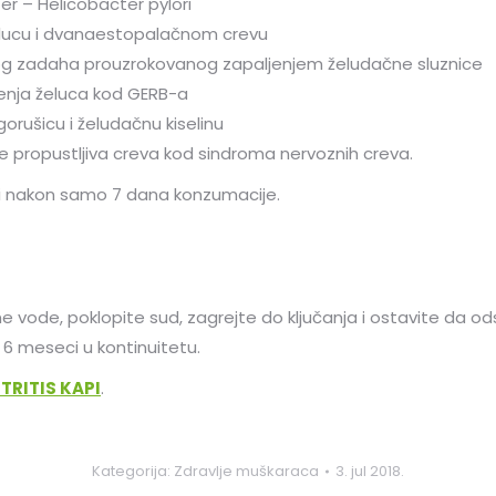
er – Helicobacter pylori
elucu i dvanaestopalačnom crevu
og zadaha prouzrokovanog zapaljenjem želudačne sluznice
čenja želuca kod GERB-a
orušicu i želudačnu kiselinu
e propustljiva creva kod sindroma nervoznih creva.
 i nakon samo 7 dana konzumacije.
ne vode, poklopite sud, zagrejte do ključanja i ostavite da od
o 6 meseci u kontinuitetu.
TRITIS KAPI
.
Kategorija:
Zdravlje muškaraca
3. jul 2018.