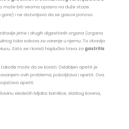
e, to može biti veoma opasno na duže staze.
a gore) i ne dozvoljava da se gasovi ponovo
 zdravlje jetre i drugih digestivnih organa (organa
vilnog toka sokova za varenje u njemu. To obavlja
elucu. Zato se i koristi hajdučka trava za
gastritis
takođe može da se koristi. Oslabljen apetit je
šavanjem ovih problema, poboljšava i apetit. Ova
 pojačava apetit.
šavinu sledećih biljaka: kamilice, slatkog korena,