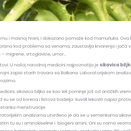
zmu i masnoj hrani, i dokazano pomaže kod mamurluka. Ova b
korisna kod problema sa venama, zaustavlja krvarenja i jača
ke – migrene, vrtoglavice, umor…
istovi. U našoj narodnoj medicini najpoznatija je
sikavica biljk
rojni zapisi starih travara sa Balkana. Laboratorijskom anali
zrazimo.
dicini, sikavica biljka se kao lek pominje još od antičkih vrem
d su se od korena i listova badelja kuvali lekoviti napici pro
zostanka menstruacije.
oratorijskim analizama utvrđeno je da se u semenkama sikavic
zatim tu su i aminokiseline i biogeni amini. Oni su nama veoma
emeno balansiraju organsku razmenu materija i stimuilišu naše