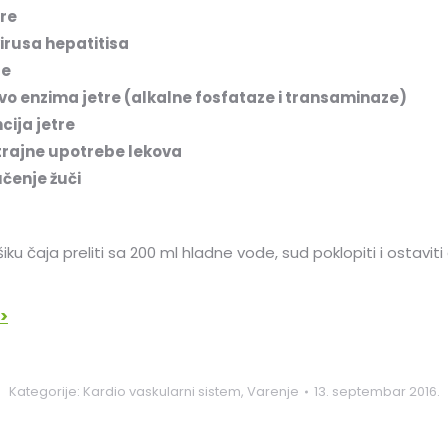
re
virusa hepatitisa
re
ivo enzima jetre (alkalne fosfataze i transaminaze)
ncija jetre
rajne upotrebe lekova
čenje žuči
ku čaja preliti sa 200 ml hladne vode, sud poklopiti i ostaviti da
>>
Kategorije:
Kardio vaskularni sistem
,
Varenje
13. septembar 2016.