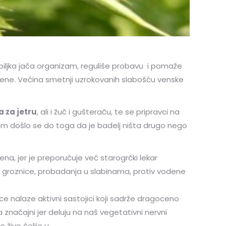
iljka jača organizam, reguliše probavu i pomaže
 vene. Većina smetnji uzrokovanih slabošću venske
a za jetru
, ali i žuč i gušteraču, te se pripravci na
zom došlo se do toga da je badelj ništa drugo nego
ena, jer je preporučuje već starogrčki lekar
tiv groznice, probadanja u slabinama, protiv vodene
e nalaze aktivni sastojici koji sadrže dragoceno
 značajni jer deluju na naš vegetativni nervni
 žive ćelije u