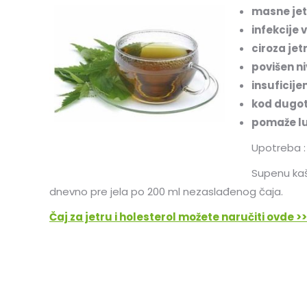
masne jet
infekcije 
ciroza jet
povišen n
insuficije
kod dugot
pomaže lu
Upotreba :
Supenu kaši
dnevno pre jela po 200 ml nezaslađenog čaja.
Čaj za jetru i holesterol možete naručiti ovde >