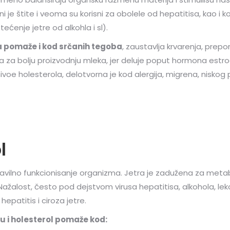
 oni je štite i veoma su korisni za obolele od hepatitisa, kao i
ećenje jetre od alkohla i sl).
ka pomaže i kod srčanih tegoba
, zaustavlja krvarenja, prepo
lja za bolju proizvodnju mleka, jer deluje poput hormona est
ivoe holesterola, delotvorna je kod alergija, migrena, niskog p
l
ravilno funkcionisanje organizma. Jetra je zadužena za metab
Nažalost, često pod dejstvom virusa hepatitisa, alkohola, leko
epatitis i ciroza jetre.
ru i holesterol pomaže kod: