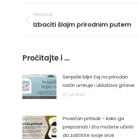
Post
PREVIOUS
navigation
Izbaciti šlajm prirodnim putem
Previous
post:
Pročitajte i ...
Senjački biljni čaj na prirodan
način umiruje i ublažava grčeve
27. jul 2026.
Povećan pritisak – kako ga
prepoznati i šta možete učiniti
da zaštitite svoje srce