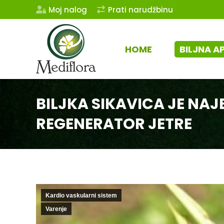
Moj nalog
Prati narudžbinu
HOME
BILJNA A
BILJKA SIKAVICA JE NAJ
REGENERATOR JETRE
Kardio vaskularni sistem
Varenje