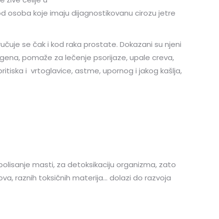
 kod osoba koje imaju dijagnostikovanu cirozu jetre
ručuje se čak i kod raka prostate. Dokazani su njeni
rogena, pomaže za lečenje psorijaze, upale creva,
ritiska i vrtoglavice, astme, upornog i jakog kašlja,
olisanje masti, za detoksikaciju organizma, zato
va, raznih toksičnih materija… dolazi do razvoja