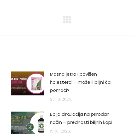
Next
post:
Masna jetra i povišen
holesterol – može li biljni čaj
pomoći?
23. jul 2026.
Bolja cirkulacija na prirodan
način – prednosti biljnih kapi
15. jul 2026.