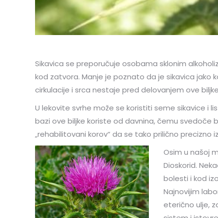
Sikavica se preporučuje osobama sklonim alkoholi
kod zatvora. Manje je poznato da je sikavica jako 
cirkulacije i srca nestaje pred delovanjem ove bilj
U lekovite svrhe može se koristiti seme sikavice i l
bazi ove biljke koriste od davnina, čemu svedoče b
„rehabilitovani korov“ da se tako prilično precizno i
Osim u našoj me
Dioskorid. Neka
bolesti i kod i
Najnovijim lab
eterično ulje, 
sistem i istovr