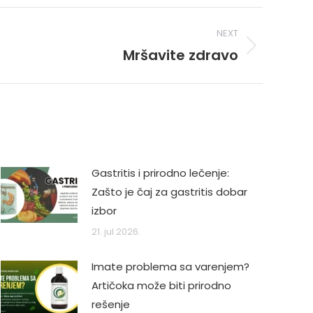
NEXT
Mršavite zdravo
Gastritis i prirodno lečenje:
Zašto je čaj za gastritis dobar
izbor
21. jul 2026.
Imate problema sa varenjem?
Artičoka može biti prirodno
rešenje