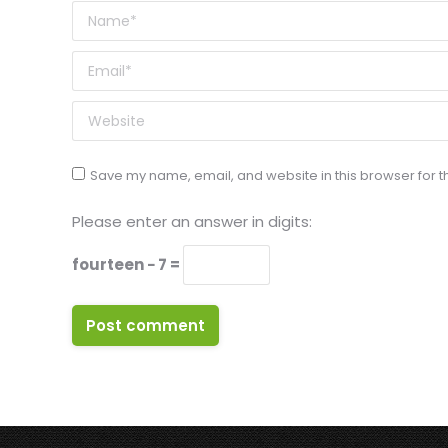
Name *
Email *
Website
Save my name, email, and website in this browser for t
Please enter an answer in digits:
fourteen − 7 =
Post comment