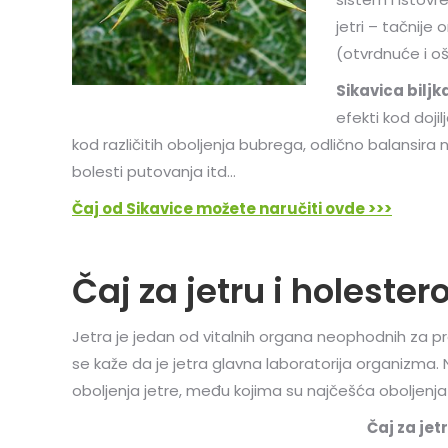
jetri – tačnije
(otvrdnuće i ošt
Sikavica bilj
efekti kod doji
kod različitih oboljenja bubrega, odlično balansira n
bolesti putovanja itd…
Čaj od Sikavice možete naručiti ovde >>>
Čaj za jetru i holestero
Jetra je jedan od vitalnih organa neophodnih za p
se kaže da je jetra glavna laboratorija organizma. 
oboljenja jetre, među kojima su najčešća oboljenja h
Čaj za jet