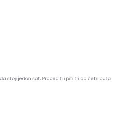
 stoji jedan sat. Procediti i piti tri do četri puta