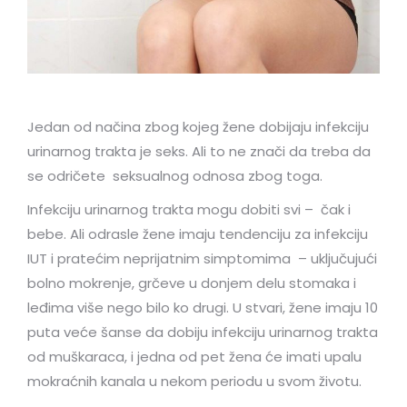
Jedan od načina zbog kojeg žene dobijaju infekciju
urinarnog trakta je seks. Ali to ne znači da treba da
se odričete seksualnog odnosa zbog toga.
Infekciju urinarnog trakta mogu dobiti svi – čak i
bebe. Ali odrasle žene imaju tendenciju za infekciju
IUT i pratećim neprijatnim simptomima – uključujući
bolno mokrenje, grčeve u donjem delu stomaka i
leđima više nego bilo ko drugi. U stvari, žene imaju 10
puta veće šanse da dobiju infekciju urinarnog trakta
od muškaraca, i jedna od pet žena će imati upalu
mokraćnih kanala u nekom periodu u svom životu.