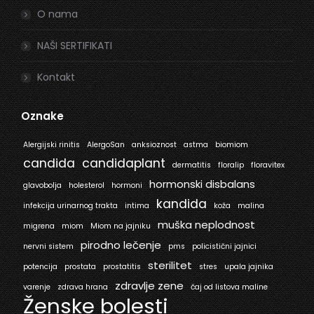
O nama
NAŠI SERTIFIKATI
Kontakt
Oznake
Alergijski rinitis
AlergoSan
anksioznost
astma
biomiom
candida
candidaplant
dermatitis
floralip
floravitex
hormonski disbalans
glavobolja
holesterol
hormoni
kandida
infekcija urinarnog trakta
intima
koža
malina
muška neplodnost
migrena
miom
Miom na jajniku
pirodno lečenje
nervni sistem
pms
policistični jajnici
sterilitet
potencija
prostata
prostatitis
stres
upala jajnika
zdravlje zene
varenje
zdrava hrana
čaj od listova maline
Ženske bolesti