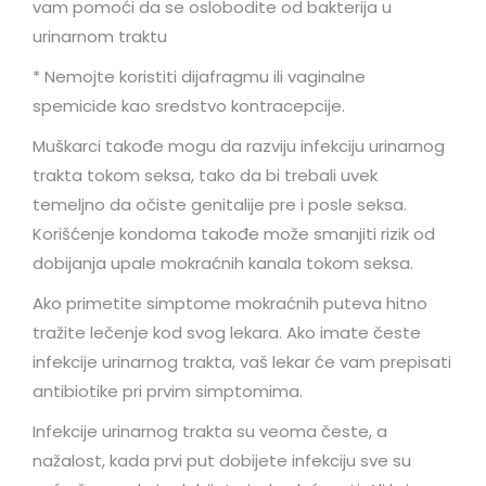
vam pomoći da se oslobodite od bakterija u
urinarnom traktu
* Nemojte koristiti dijafragmu ili vaginalne
spemicide kao sredstvo kontracepcije.
Muškarci takođe mogu da razviju infekciju urinarnog
trakta tokom seksa, tako da bi trebali uvek
temeljno da očiste genitalije pre i posle seksa.
Korišćenje kondoma takođe može smanjiti rizik od
dobijanja upale mokraćnih kanala tokom seksa.
Ako primetite simptome mokraćnih puteva hitno
tražite lečenje kod svog lekara. Ako imate česte
infekcije urinarnog trakta, vaš lekar će vam prepisati
antibiotike pri prvim simptomima.
Infekcije urinarnog trakta su veoma česte, a
nažalost, kada prvi put dobijete infekciju sve su