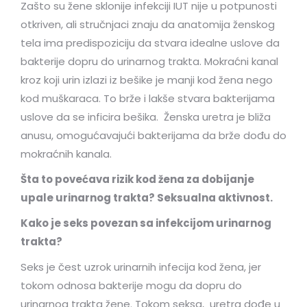
Zašto su žene sklonije infekciji IUT nije u potpunosti
otkriven, ali stručnjaci znaju da anatomija ženskog
tela ima predispoziciju da stvara idealne uslove da
bakterije dopru do urinarnog trakta. Mokraćni kanal
kroz koji urin izlazi iz bešike je manji kod žena nego
kod muškaraca. To brže i lakše stvara bakterijama
uslove da se inficira bešika. Ženska uretra je bliža
anusu, omogućavajući bakterijama da brže dođu do
mokraćnih kanala.
Šta to povećava rizik kod žena za dobijanje
upale urinarnog trakta? Seksualna aktivnost.
Kako je seks povezan sa infekcijom urinarnog
trakta?
Seks je čest uzrok urinarnih infecija kod žena, jer
tokom odnosa bakterije mogu da dopru do
urinarnog trakta žene. Tokom seksa, uretra dođe u