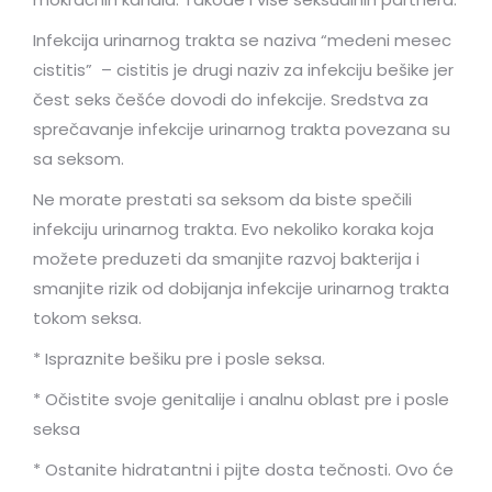
Infekcija urinarnog trakta se naziva “medeni mesec
cistitis” – cistitis je drugi naziv za infekciju bešike jer
čest seks češće dovodi do infekcije. Sredstva za
sprečavanje infekcije urinarnog trakta povezana su
sa seksom.
Ne morate prestati sa seksom da biste spečili
infekciju urinarnog trakta. Evo nekoliko koraka koja
možete preduzeti da smanjite razvoj bakterija i
smanjite rizik od dobijanja infekcije urinarnog trakta
tokom seksa.
* Ispraznite bešiku pre i posle seksa.
* Očistite svoje genitalije i analnu oblast pre i posle
seksa
* Ostanite hidratantni i pijte dosta tečnosti. Ovo će