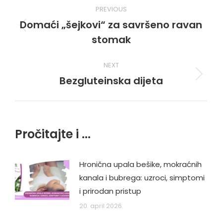
Post
PREVIOUS
navigation
Domaći „šejkovi“ za savršeno ravan
Previous
stomak
post:
NEXT
Bezgluteinska dijeta
Next
post:
Pročitajte i ...
Hronična upala bešike, mokraćnih
kanala i bubrega: uzroci, simptomi
i prirodan pristup
20. april 2026.