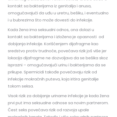
kontakt sa bakterijama iz genitalija i anusa,
omogućavajući da uđu u uretru, bešiku, i eventualno
i u bubrezima što može dovesti do infekcije.
Kada žena ima seksualni odnos, ona dolazi u
kontakt sa bakterijama i izložena je opasnosti od
dobijanja infekcije. Korišćenjem dijafragme kao
sredstvo protiv trudnoće, povećava rizik još više jer
lokacija dijafragme ne dozvoljava da se bešika skoz
isprazni – omogućavajući urinu i bakterijama da se
prikupe. Spermicidi takođe povećavaju rizik od
infekcije mokraćnih puteva, koja iritira genitalije
tokom seksa.
Visok rizik za dobijanje urinarne infekcije je kada žena
prvi put ima seksualne odnose sa novim partnerom.
Čest seks povećava rizik od razvoja upale
mokraćnih kanala. Takođe i više seksualnih partnera.