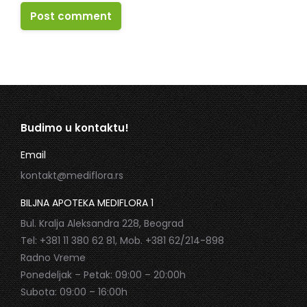
Post comment
Budimo u kontaktu!
Email
kontakt@mediflora.rs
BILJNA APOTEKA MEDIFLORA 1
Bul. Kralja Aleksandra 228, Beograd
Tel: +381 11 380 62 81, Mob. +381 62/214-898
Radno Vreme
Ponedeljak – Petak: 09:00 – 20:00h
Subota: 09:00 – 16:00h