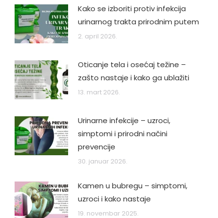
Kako se izboriti protiv infekcija
urinarnog trakta prirodnim putem
2. april 2026.
Oticanje tela i osećaj težine –
zašto nastaje i kako ga ublažiti
13. mart 2026.
Urinarne infekcije – uzroci,
simptomi i prirodni načini
prevencije
30. januar 2026.
Kamen u bubregu – simptomi,
uzroci i kako nastaje
19. novembar 2025.