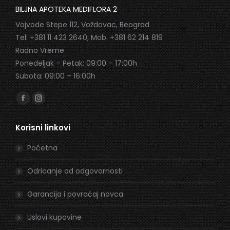
BILJNA APOTEKA MEDIFLORA 2
Vojvode Stepe 112, Voždovac, Beograd
Tel: +381 11 423 2640, Mob. +381 62 214 819
Radno Vreme
Ponedeljak – Petak: 09:00 – 17:00h
Subota: 09:00 – 16:00h
Find us on:
Facebook
Instagram
page
page
Korisni linkovi
opens
opens
in
in
Početna
new
new
window
window
Odricanje od odgovornosti
Garancija i povraćaj novca
Uslovi kupovine