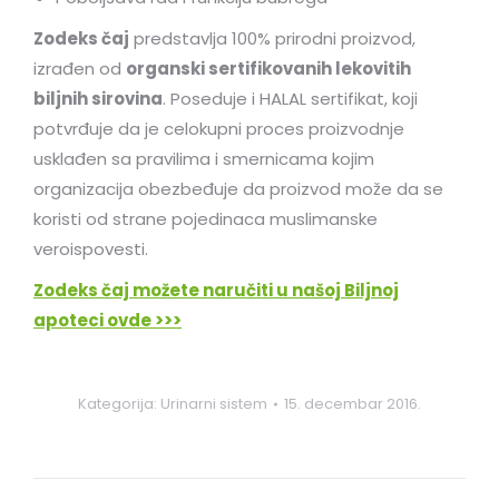
Zodeks čaj
predstavlja 100% prirodni proizvod,
izrađen od
organski sertifikovanih lekovitih
biljnih sirovina
. Poseduje i HALAL sertifikat, koji
potvrđuje da je celokupni proces proizvodnje
usklađen sa pravilima i smernicama kojim
organizacija obezbeđuje da proizvod može da se
koristi od strane pojedinaca muslimanske
veroispovesti.
Zodeks čaj možete naručiti u našoj Biljnoj
apoteci ovde >>>
Kategorija:
Urinarni sistem
15. decembar 2016.