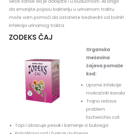
veće šanse da je dobijate i u budućnosti. Ali briga
da smanjite pojavu bakteriju u urinarnom traktu
može vam pomoći da ostanete bezbedni od bolnih
infekcija urinarnog trakta.
ZODEKS ČAJ
Organska
mešavina
čajeva poma
že
kod:
Uporne infekcije
mokraćnih kanala
Trajno rešava
problem
Escherichia coli
Topi i izbacuje pesak i kamenje iz bubrega
Poboljšava rad i funkciju bubrega