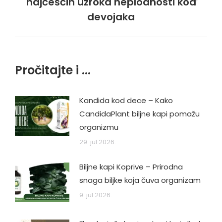
najčešćih uzroka neplodnosti kod
Next
post:
devojaka
Pročitajte i ...
Kandida kod dece – Kako
CandidaPlant biljne kapi pomažu
organizmu
29. jul 2026.
Biljne kapi Koprive – Prirodna
snaga biljke koja čuva organizam
9. jul 2026.