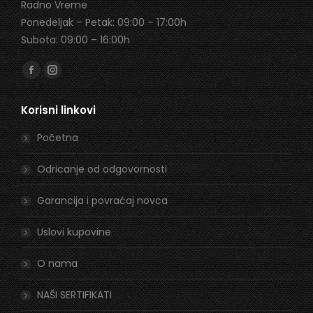
Radno Vreme
Ponedeljak – Petak: 09:00 – 17:00h
Subota: 09:00 – 16:00h
Find us on:
Facebook
Instagram
page
page
Korisni linkovi
opens
opens
in
in
Početna
new
new
window
window
Odricanje od odgovornosti
Garancija i povraćaj novca
Uslovi kupovine
O nama
NAŠI SERTIFIKATI