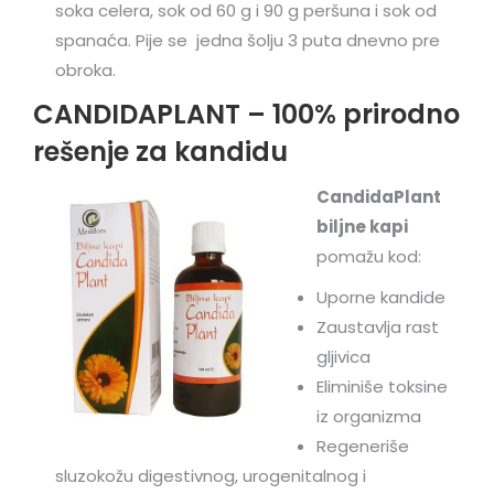
soka celera, sok od 60 g i 90 g peršuna i sok od
spanaća. Pije se jedna šolju 3 puta dnevno pre
obroka.
CANDIDAPLANT – 100% prirodno
rešenje za kandidu
CandidaPlant
biljne kapi
pomažu kod:
Uporne kandide
Zaustavlja rast
gljivica
Eliminiše toksine
iz organizma
Regeneriše
sluzokožu digestivnog, urogenitalnog i