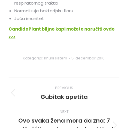
respiratornog trakta
Normalizuje bakterijsku floru
Jača imunitet
CandidaPlant biljne kapi možete naručiti ovde
>>>
Kategorija:
Imuni sistem
5. decembar 2016.
Post
PREVIOUS
navigation
Gubitak apetita
Previous
post:
NEXT
Ovo svaka žena mora da zna: 7