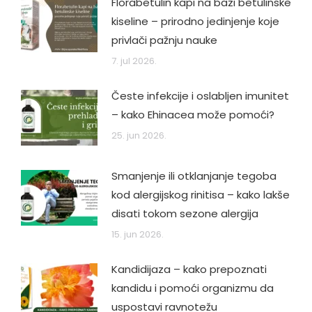
Florabetulin kapi na bazi betulinske
kiseline – prirodno jedinjenje koje
privlači pažnju nauke
7. jul 2026.
Česte infekcije i oslabljen imunitet
– kako Ehinacea može pomoći?
25. jun 2026.
Smanjenje ili otklanjanje tegoba
kod alergijskog rinitisa – kako lakše
disati tokom sezone alergija
15. jun 2026.
Kandidijaza – kako prepoznati
kandidu i pomoći organizmu da
uspostavi ravnotežu