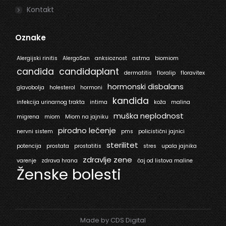
Kontakt
Oznake
Alergijski rinitis
AlergoSan
anksioznost
astma
biomiom
candida
candidaplant
dermatitis
floralip
floravitex
hormonski disbalans
glavobolja
holesterol
hormoni
kandida
infekcija urinarnog trakta
intima
koža
malina
muška neplodnost
migrena
miom
Miom na jajniku
pirodno lečenje
nervni sistem
pms
policistični jajnici
sterilitet
potencija
prostata
prostatitis
stres
upala jajnika
zdravlje zene
varenje
zdrava hrana
čaj od listova maline
Ženske bolesti
Made by CDS Digital