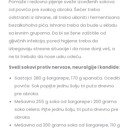
Pomaže i redovno pijenje sveže izceđenih sokova
od povrća pre svakog obroka. Šećer treba
odstraniti iz ishrane, ali treba ukloniti i fermentisana
bezalkoholna pića. Ishrana treba da bude u skladu
sa krvnim grupama. Da bi se žene zaštitile od
gljivičnih infekcija, pored higijene treba da
izbegavaju stresne situacije i da nose donji veš, a
ne bi trebalo da nose usku odeću.
Sveži sokovi protiv nervoze, neuralgije i kandide:
Sastojci: 280 g šargarepe, 170 g spanaća. Ocediti
povrće. Sok popijte jednu šolju tri puta dnevno
pre obroka.
Mešavina 255 g soka od šargarepe i 200 grama
soka celera. Pijte jednu šolju, tri puta dnevno pre
obroka.
Mešavina od 200 grama soka od šargarepe, 110 g