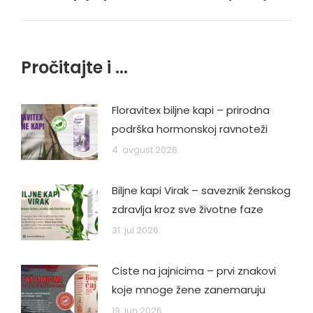
post:
Pročitajte i ...
Floravitex biljne kapi – prirodna
podrška hormonskoj ravnoteži
4. avgust 2026.
Biljne kapi Virak – saveznik ženskog
zdravlja kroz sve životne faze
31. jul 2026.
Ciste na jajnicima – prvi znakovi
koje mnoge žene zanemaruju
19. jun 2026.