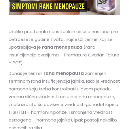
Ukoliko prestanak menstrualnih ciklusa nastane pre
četrdesete godine života, najčešći termin koji se
upotrebljava je
rana menopauza
(rana
insuficijencija ovarijuma – Premature Ovarian Failure
– POF).
Danas je termin
rana menopauza
zamenjen
terminom rana insuficijencija jajnika. Iako je vrednost
hormona koju treba kontrolisati u ovom periodu
veoma slična vrednostima u periodu menopauze,
znači izrazito su povišene vrednosti gonadotropina
(FSH i LH – hormoni hipofize, i smanjena vrednosti
estrogena – hormona jajnika), ipak postoji nekoliko
osnovnih razlika.