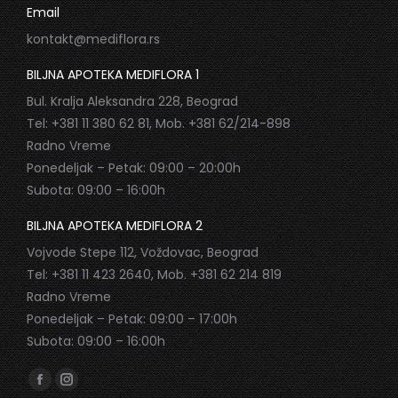
Email
kontakt@mediflora.rs
BILJNA APOTEKA MEDIFLORA 1
Bul. Kralja Aleksandra 228, Beograd
Tel: +381 11 380 62 81, Mob. +381 62/214-898
Radno Vreme
Ponedeljak – Petak: 09:00 – 20:00h
Subota: 09:00 – 16:00h
BILJNA APOTEKA MEDIFLORA 2
Vojvode Stepe 112, Voždovac, Beograd
Tel: +381 11 423 2640, Mob. +381 62 214 819
Radno Vreme
Ponedeljak – Petak: 09:00 – 17:00h
Subota: 09:00 – 16:00h
Find us on:
Facebook
Instagram