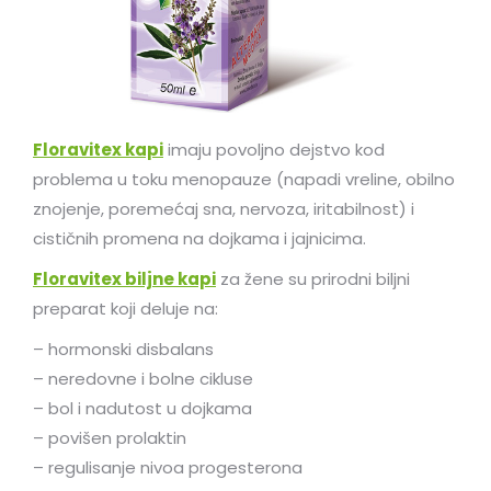
Floravitex kapi
imaju povoljno dejstvo kod
problema u toku menopauze (napadi vreline, obilno
znojenje, poremećaj sna, nervoza, iritabilnost) i
cističnih promena na dojkama i jajnicima.
Floravitex biljne kapi
za žene su prirodni biljni
preparat koji deluje na:
– hormonski disbalans
– neredovne i bolne cikluse
– bol i nadutost u dojkama
– povišen prolaktin
– regulisanje nivoa progesterona