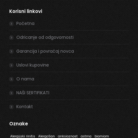
page
page
Korisni linkovi
opens
opens
in
in
Početna
new
new
window
window
Odricanje od odgovornosti
Garancija i povraćaj novca
Uslovi kupovine
O nama
NAŠI SERTIFIKATI
Kontakt
Oznake
Alergijski rinitis
AlergoSan
anksioznost
astma
biomiom