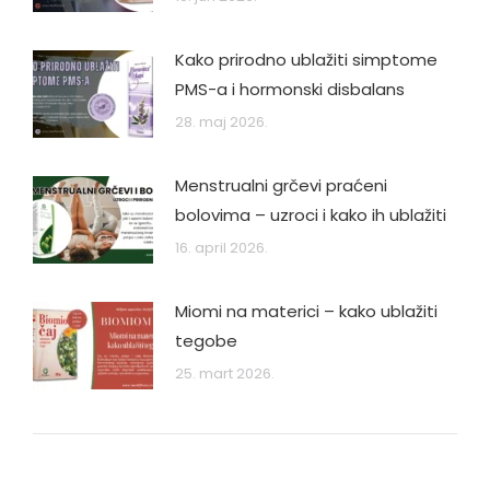
Kako prirodno ublažiti simptome
PMS-a i hormonski disbalans
28. maj 2026.
Menstrualni grčevi praćeni
bolovima – uzroci i kako ih ublažiti
16. april 2026.
Miomi na materici – kako ublažiti
tegobe
25. mart 2026.