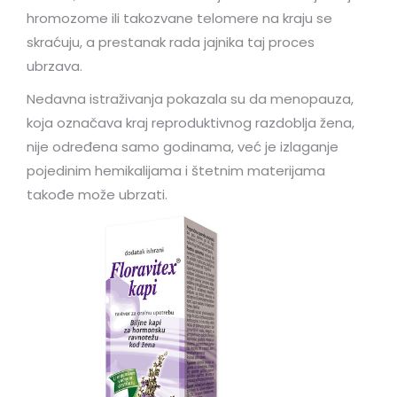
hromozome ili takozvane telomere na kraju se
skraćuju, a prestanak rada jajnika taj proces
ubrzava.
Nedavna istraživanja pokazala su da menopauza,
koja označava kraj reproduktivnog razdoblja žena,
nije određena samo godinama, već je izlaganje
pojedinim hemikalijama i štetnim materijama
takođe može ubrzati.