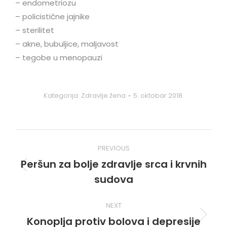
– endometriozu
– policistične jajnike
– sterilitet
– akne, bubuljice, maljavost
– tegobe u menopauzi
Kategorija:
Zdravlje žena
5. oktobar 2018.
Post
PREVIOUS
navigation
Peršun za bolje zdravlje srca i krvnih
Previous
sudova
post:
NEXT
Konoplja protiv bolova i depresije
Next