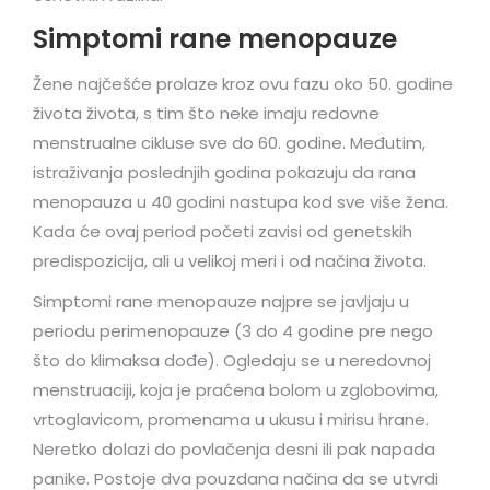
Simptomi rane menopauze
Žene najčešće prolaze kroz ovu fazu oko 50. godine
života života, s tim što neke imaju redovne
menstrualne cikluse sve do 60. godine. Međutim,
istraživanja poslednjih godina pokazuju da rana
menopauza u 40 godini nastupa kod sve više žena.
Kada će ovaj period početi zavisi od genetskih
predispozicija, ali u velikoj meri i od načina života.
Simptomi rane menopauze najpre se javljaju u
periodu perimenopauze (3 do 4 godine pre nego
što do klimaksa dođe). Ogledaju se u neredovnoj
menstruaciji, koja je praćena bolom u zglobovima,
vrtoglavicom, promenama u ukusu i mirisu hrane.
Neretko dolazi do povlačenja desni ili pak napada
panike. Postoje dva pouzdana načina da se utvrdi