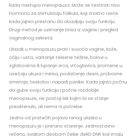
kada nastupa menopauza. Može se testirati nivo
hormona za stimulaciju folikula, koji znatno raste
kada jajnici prestanu da obavljaju svoju funkciju.
Drugi metod je uzimanje brisa iz vagine i pregled
vaginalnog sekreta.
Ulazak u menopauzu prati i suvoća vagine, kože,
očiju i usta, variranje telesne težine, bolovi u
zglobovima ili lupanje srca, vrtoglavica, promene u
osećaju ukusa i mirisa, povlačenje desni, probavne
smetnje, teskoba i napadi panike. Kada jajnici počnu
da gube svoju funkciju i počne razdoblje
menopauze, ne postoji lek kojim bi se stanje
preokrenulo, ali nema ni potrebe.
Jedna od pratećih pojava ranog ulaska u
menopauzu je i prerano starenje. Jednostavno
rečeno, svakom deobom ćelije delići DNK koji imaju