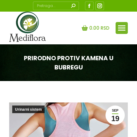
Search:
Facebook
Instagram
page
page
opens
opens
0.00
RSD
in
in
new
new
window
window
PRIRODNO PROTIV KAMENA U
BUBREGU
You are here:
Urinarni sistem
SEP
19