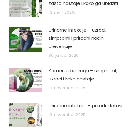
zašto nastaje i kako ga ublažiti
13. mart 2026.
Urinarne infekcije – uzroci,
simptomi i prirodni načini
prevencije
30. januar 2026.
Kamen u bubregu – simptomi,
uzroci i kako nastaje
19. novembar 2025.
Urinarne infekcije – prirodni lekovi
13. novembar 2025.