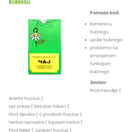
BUBREGU
Pomaže kod:
kamena u
bubregu
upale bubrega
problema sa
smanjenom
funkcijom
bubrega
Sastav:
Plod mirođije (
Anethi fructus )
List breze ( Betulae folium )
Plod šipurka ( Cynosbati fructus )
Herba rastavića ( Equiseti herba )
Plod kleke ( Juniperi fructus )