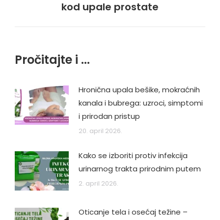
kod upale prostate
post:
Pročitajte i ...
Hronična upala bešike, mokraćnih
kanala i bubrega: uzroci, simptomi
i prirodan pristup
20. april 2026.
Kako se izboriti protiv infekcija
urinarnog trakta prirodnim putem
2. april 2026.
Oticanje tela i osećaj težine –