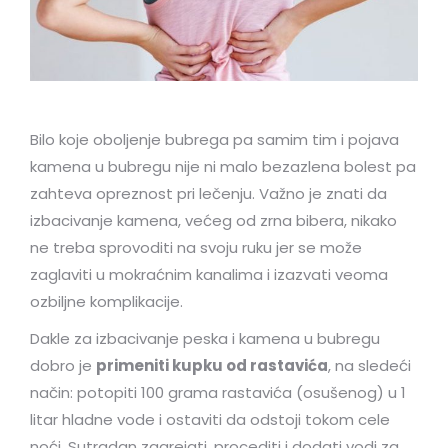
Bilo koje oboljenje bubrega pa samim tim i pojava
kamena u bubregu nije ni malo bezazlena bolest pa
zahteva opreznost pri lečenju. Važno je znati da
izbacivanje kamena, većeg od zrna bibera, nikako
ne treba sprovoditi na svoju ruku jer se može
zaglaviti u mokraćnim kanalima i izazvati veoma
ozbiljne komplikacije.
Dakle za izbacivanje peska i kamena u bubregu
dobro je
primeniti kupku od rastavića
, na sledeći
način: potopiti 100 grama rastavića (osušenog) u 1
litar hladne vode i ostaviti da odstoji tokom cele
noći. Sutradan zagrejati, procediti i dodati vodi za