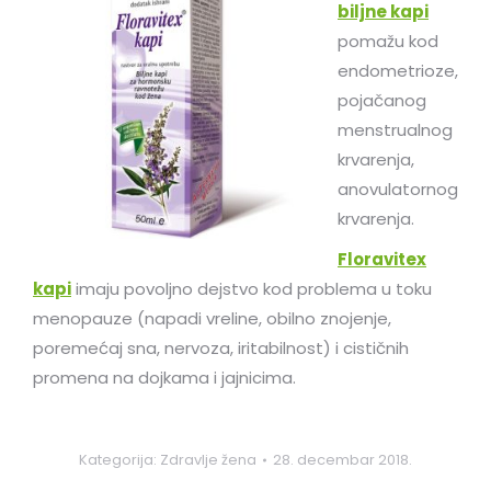
biljne kapi
pomažu kod
endometrioze,
pojačanog
menstrualnog
krvarenja,
anovulatornog
krvarenja.
Floravitex
kapi
imaju povoljno dejstvo kod problema u toku
menopauze (napadi vreline, obilno znojenje,
poremećaj sna, nervoza, iritabilnost) i cističnih
promena na dojkama i jajnicima.
Kategorija:
Zdravlje žena
28. decembar 2018.