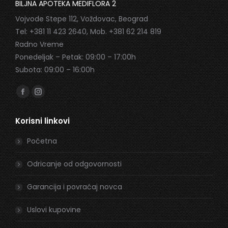
BILJNA APOTEKA MEDIFLORA 2
Vojvode Stepe 112, Voždovac, Beograd
Tel: +381 11 423 2640, Mob. +381 62 214 819
Radno Vreme
Ponedeljak – Petak: 09:00 – 17:00h
Subota: 09:00 – 16:00h
Find us on:
Facebook
Instagram
page
page
Korisni linkovi
opens
opens
in
in
Početna
new
new
window
window
Odricanje od odgovornosti
Garancija i povraćaj novca
Uslovi kupovine