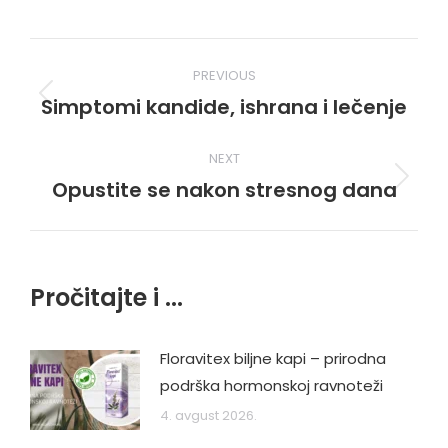
Post
PREVIOUS
navigation
Simptomi kandide, ishrana i lečenje
Previous
post:
NEXT
Opustite se nakon stresnog dana
Next
post:
Pročitajte i ...
Floravitex biljne kapi – prirodna
podrška hormonskoj ravnoteži
4. avgust 2026.