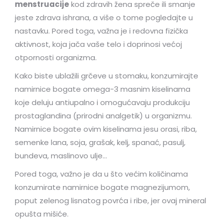
menstruacije
kod zdravih žena spreče ili smanje
jeste zdrava ishrana, a više o tome pogledajte u
nastavku. Pored toga, važna je i redovna fizička
aktivnost, koja jača vaše telo i doprinosi većoj
otpornosti organizma.
Kako biste ublažili grčeve u stomaku, konzumirajte
namirnice bogate omega-3 masnim kiselinama
koje deluju antiupalno i omogućavaju produkciju
prostaglandina (prirodni analgetik) u organizmu.
Namirnice bogate ovim kiselinama jesu orasi, riba,
semenke lana, soja, grašak, kelj, spanać, pasulj,
bundeva, maslinovo ulje…
Pored toga, važno je da u što većim količinama
konzumirate namirnice bogate magnezijumom,
poput zelenog lisnatog povrća i ribe, jer ovaj mineral
opušta mišiće.