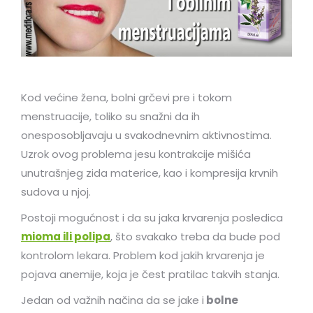
Kod većine žena, bolni grčevi pre i tokom
menstruacije, toliko su snažni da ih
onesposobljavaju u svakodnevnim aktivnostima.
Uzrok ovog problema jesu kontrakcije mišića
unutrašnjeg zida materice, kao i kompresija krvnih
sudova u njoj.
Postoji mogućnost i da su jaka krvarenja posledica
mioma ili polipa
, što svakako treba da bude pod
kontrolom lekara. Problem kod jakih krvarenja je
pojava anemije, koja je čest pratilac takvih stanja.
Jedan od važnih načina da se jake i
bolne