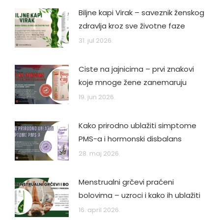
Biljne kapi Virak – saveznik ženskog
zdravlja kroz sve životne faze
31. jul 2026.
Ciste na jajnicima – prvi znakovi
koje mnoge žene zanemaruju
19. jun 2026.
Kako prirodno ublažiti simptome
PMS-a i hormonski disbalans
28. maj 2026.
Menstrualni grčevi praćeni
bolovima – uzroci i kako ih ublažiti
16. april 2026.