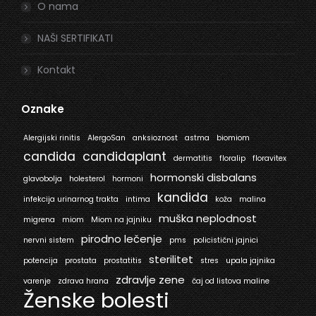
O nama
NAŠI SERTIFIKATI
Kontakt
Oznake
Alergijski rinitis
AlergoSan
anksioznost
astma
biomiom
candida
candidaplant
dermatitis
floralip
floravitex
hormonski disbalans
glavobolja
holesterol
hormoni
kandida
infekcija urinarnog trakta
intima
koža
malina
muška neplodnost
migrena
miom
Miom na jajniku
pirodno lečenje
nervni sistem
pms
policistični jajnici
sterilitet
potencija
prostata
prostatitis
stres
upala jajnika
zdravlje zene
varenje
zdrava hrana
čaj od listova maline
Ženske bolesti