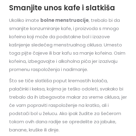
Smanjite unos kafe i slatkiša
Ukoliko imate
bolne menstruacije
, trebalo bi da
smanjite konzumiranje kafe, i proizvoda s mnogo
kofeina koji može da podstakne bol i izazove
kašnjenje sledećeg menstrualnog ciklusa. Umesto
toga pijte čajeve ili bar kafu sa manje kofeina. Osim
kofeina, izbegavajte i alkoholna pića jer izazivaju
promenu raspoloženja i nadimanje.
Što se tiče slatkiša poput kremastih kolača,
palačinki i keksa, kojima je teško odoleti, svakako bi
trebalo da ih izbegavate makar za vreme ciklusa, jer
će vam popraviti raspoloženje na kratko, ali i
podstaći bol u želucu. Ako ipak žudite za šećerom
tokom ovih dana radije se opredelite za jabuke,
banane, kruške ili dinje.