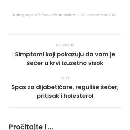
Kategorija:
Mišićno koštani sistem
28. novembar 2017.
Post
PREVIOUS
navigation
Simptomi koji pokazuju da vam je
Previous
šećer u krvi izuzetno visok
post:
NEXT
Spas za dijabetičare, reguliše šećer,
Next
pritisak i holesterol
post:
Pročitajte i ...