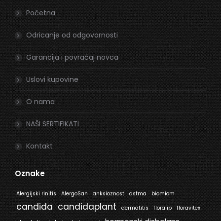
in
in
Početna
new
new
window
window
Odricanje od odgovornosti
Garancija i povraćaj novca
Uslovi kupovine
O nama
NAŠI SERTIFIKATI
Kontakt
Oznake
Alergijski rinitis
AlergoSan
anksioznost
astma
biomiom
candida
candidaplant
dermatitis
floralip
floravitex