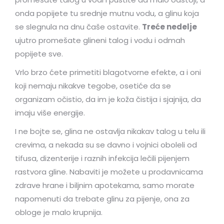
onda popijete tu srednje mutnu vodu, a glinu koja
se slegnula na dnu čaše ostavite.
Treće nedelje
ujutro promešate glineni talog i vodu i odmah
popijete sve.
Vrlo brzo ćete primetiti blagotvorne efekte, a i oni
koji nemaju nikakve tegobe, osetiće da se
organizam očistio, da im je koža čistija i sjajnija, da
imaju više energije.
I ne bojte se, glina ne ostavlja nikakav talog u telu ili
crevima, a nekada su se davno i vojnici oboleli od
tifusa, dizenterije i raznih infekcija lečili pijenjem
rastvora gline. Nabaviti je možete u prodavnicama
zdrave hrane i biljnim apotekama, samo morate
napomenuti da trebate glinu za pijenje, ona za
obloge je malo krupnija.