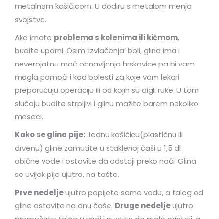
metalnom kašičicom. U dodiru s metalom menja
svojstva.
Ako imate
problema s kolenima ili kičmom
,
budite uporni. Osim ‘izvlačenja’ boli, glina ima i
neverojatnu moć obnavljanja hrskavice pa bi vam
mogla pomoći i kod bolesti za koje vam lekari
preporučuju operaciju ili od kojih su digli ruke. U tom
slučaju budite strpljivi i glinu mažite barem nekoliko
meseci.
Kako se glina pije:
Jednu kašičicu(plastičnu ili
drvenu) gline zamutite u staklenoj čaši u 1,5 dl
obične vode i ostavite da odstoji preko noći. Glina
se uvijek pije ujutro, na tašte.
Prve nedelje
ujutro popijete samo vodu, a talog od
gline ostavite na dnu čaše.
Druge nedelje
ujutro
promešate talog u vodi i pustite da malo odstoji, a