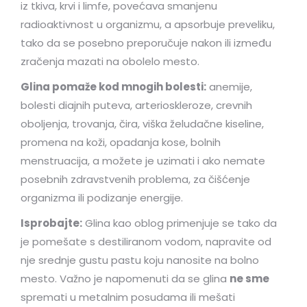
iz tkiva, krvi i limfe, povećava smanjenu
radioaktivnost u organizmu, a apsorbuje preveliku,
tako da se posebno preporučuje nakon ili između
zračenja mazati na obolelo mesto.
Glina pomaže kod mnogih bolesti:
anemije,
bolesti diajnih puteva, arterioskleroze, crevnih
oboljenja, trovanja, čira, viška želudačne kiseline,
promena na koži, opadanja kose, bolnih
menstruacija, a možete je uzimati i ako nemate
posebnih zdravstvenih problema, za čišćenje
organizma ili podizanje energije.
Isprobajte:
Glina kao oblog primenjuje se tako da
je pomešate s destiliranom vodom, napravite od
nje srednje gustu pastu koju nanosite na bolno
mesto. Važno je napomenuti da se glina
ne sme
spremati u metalnim posudama ili mešati