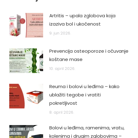
Artritis – upala zglobova koja
izaziva bol i ukočenost
9. jun 2026.
Prevencija osteoporoze i očuvanje
koštane mase
10. april 2026.
Reuma i bolovi u leđima – kako
ublažiti tegobe i vratiti
pokretljivost
8. april 2026.
Bolovi u leđima, ramenima, vratu,
kolenima i drugim zglobovima –