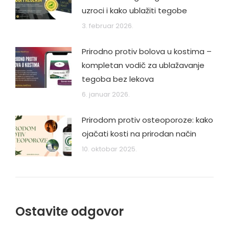
uzroci i kako ublažiti tegobe
3. februar 2026.
Prirodno protiv bolova u kostima –
kompletan vodič za ublažavanje
tegoba bez lekova
6. januar 2026.
Prirodom protiv osteoporoze: kako
ojačati kosti na prirodan način
10. oktobar 2025.
Ostavite odgovor