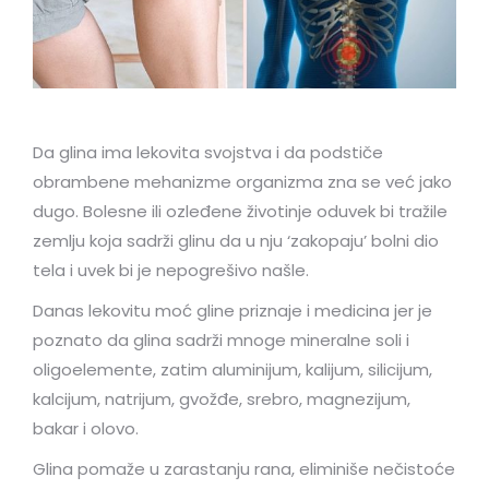
Da glina ima lekovita svojstva i da podstiče
obrambene mehanizme organizma zna se već jako
dugo. Bolesne ili ozleđene životinje oduvek bi tražile
zemlju koja sadrži glinu da u nju ‘zakopaju’ bolni dio
tela i uvek bi je nepogrešivo našle.
Danas lekovitu moć gline priznaje i medicina jer je
poznato da glina sadrži mnoge mineralne soli i
oligoelemente, zatim aluminijum, kalijum, silicijum,
kalcijum, natrijum, gvožđe, srebro, magnezijum,
bakar i olovo.
Glina pomaže u zarastanju rana, eliminiše nečistoće