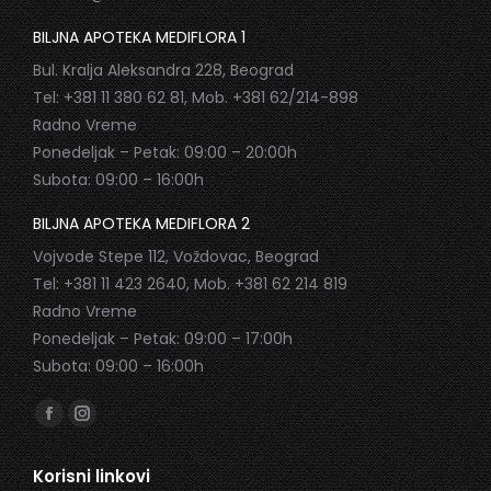
BILJNA APOTEKA MEDIFLORA 1
Bul. Kralja Aleksandra 228, Beograd
Tel: +381 11 380 62 81, Mob. +381 62/214-898
Radno Vreme
Ponedeljak – Petak: 09:00 – 20:00h
Subota: 09:00 – 16:00h
BILJNA APOTEKA MEDIFLORA 2
Vojvode Stepe 112, Voždovac, Beograd
Tel: +381 11 423 2640, Mob. +381 62 214 819
Radno Vreme
Ponedeljak – Petak: 09:00 – 17:00h
Subota: 09:00 – 16:00h
Find us on:
Facebook
Instagram
page
page
Korisni linkovi
opens
opens